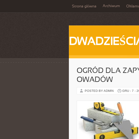
Archiwum
Strona główna
Okłam
DWADZIEŚCI
OGRÓD DLA ZAP
OWADÓW
POSTED BY ADMIN
GRU - 7 - 