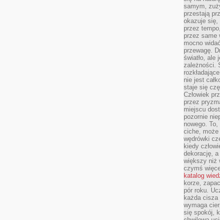
samym, zuży
przestają pr
okazuje się,
przez tempo,
przez same 
mocno widać,
przewagę. Dr
światło, ale
zależności. Ś
rozkładające
nie jest cał
staje się czę
Człowiek prz
przez pryzm
miejscu dost
pozornie ni
nowego. To, 
ciche, może 
wędrówki cz
kiedy człowi
dekorację, 
większy niż 
czymś więce
katalog wied
korze, zapac
pór roku. Uc
każda cisza 
wymaga cierp
się spokój, 
chwilowa uc