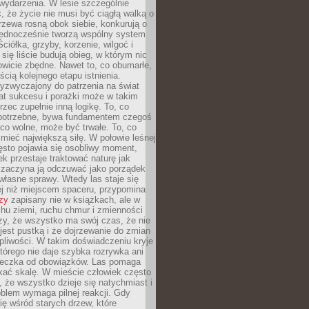
wydarzenia. W lesie szczególnie
 że życie nie musi być ciągłą walką o
zewa rosną obok siebie, konkurują o
 jednocześnie tworzą wspólny system
ciółka, grzyby, korzenie, wilgoć i
 się liście budują obieg, w którym nic
kowicie zbędne. Nawet to, co obumarłe,
ścią kolejnego etapu istnienia.
yzwyczajony do patrzenia na świat
at sukcesu i porażki może w takim
rzec zupełnie inną logikę. To, co
epotrzebne, bywa fundamentem czegoś
co wolne, może być trwałe. To, co
mieć największą siłę. W połowie leśnej
ęsto pojawia się osobliwy moment,
ek przestaje traktować naturę jak
a zaczyna ją odczuwać jako porządek
własne sprawy. Wtedy las staje się
j niż miejscem spaceru, przypomina
zy
zapisany nie w książkach, ale w
hu ziemi, ruchu chmur i zmienności
zy, że wszystko ma swój czas, że nie
jest pustką i że dojrzewanie do zmian
liwości. W takim doświadczeniu kryje
którego nie daje szybka rozrywka ani
ieczka od obowiązków. Las pomaga
kać skalę. W mieście człowiek często
 że wszystko dzieje się natychmiast i
blem wymaga pilnej reakcji. Gdy
się wśród starych drzew, które