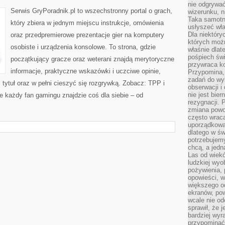
nie odgrywać
Serwis GryPoradnik.pl to wszechstronny portal o grach,
wizerunku, n
Taka samotn
który zbiera w jednym miejscu instrukcje, omówienia
usłyszeć wł
Dla niektóry
oraz przedpremierowe prezentacje gier na komputery
których moż
osobiste i urządzenia konsolowe. To strona, gdzie
właśnie dlat
pośpiech świ
początkujący gracze oraz weterani znajdą merytoryczne
przywraca k
informacje, praktyczne wskazówki i uczciwe opinie,
Przypomina, 
zadań do wyk
tytuł oraz w pełni cieszyć się rozgrywką. Zobacz: TPP i
obserwacji i
nie jest bie
e każdy fan gamingu znajdzie coś dla siebie – od
rezygnacji. 
zmiana powol
często wraca
uporządkowan
dlatego w św
potrzebujemy
chcą, a jedna
Las od wiek
ludzkiej wyo
pożywienia, 
opowieści, w
większego od
ekranów, po
wcale nie od
sprawił, że 
bardziej wyr
przypominać