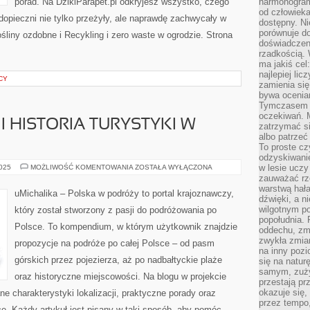
porad. Na DzikiParapet.pl odkryjesz wszystko, czego
harmonogram
od człowieka
odopieczni nie tylko przeżyły, ale naprawdę zachwycały w
dostępny. Ni
porównuje do
iny ozdobne i Recykling i zero waste w ogrodzie. Strona
doświadczeni
rzadkością.
ma jakiś cel
najlepiej li
CY
zamienia się
bywa ocenia
Tymczasem la
oczekiwań. M
I HISTORIA TURYSTYKI W
zatrzymać s
albo patrzeć
To proste cz
odzyskiwani
PODRÓŻE
w lesie uczy
2025
MOŻLIWOŚĆ KOMENTOWANIA
ZOSTAŁA WYŁĄCZONA
RETRO
zauważać rze
I
warstwą hał
HISTORIA
uMichalika – Polska w podróży to portal krajoznawczy,
TURYSTYKI
dźwięki, a n
W
wilgotnym p
który został stworzony z pasji do podróżowania po
POLSCE
popołudnia. 
Polsce. To kompendium, w którym użytkownik znajdzie
oddechu, zmę
zwykła zmian
propozycje na podróże po całej Polsce – od pasm
na inny pozi
górskich przez pojezierza, aż po nadbałtyckie plaże
się na natur
samym, zuży
oraz historyczne miejscowości. Na blogu w projekcie
przestają pr
okazuje się,
e charakterystyki lokalizacji, praktyczne porady oraz
przez tempo,
ce. Każdy artykuł jest pisany w taki sposób, aby pomóc