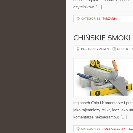
czytelnikowi […]
CATEGORIES:
TANZANIA
CHIŃSKIE SMOKI
POSTED BY ADMIN
GRU - 6 - 
regionach Chin i Komentarze i przek
jako tajemniczy relikt, lecz jako 
komentarze heksagramów, […]
CATEGORIES:
POLSKIE ELITY – S