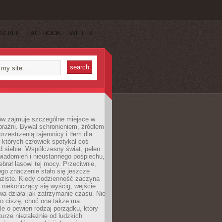
SCRIBE
FACEBOOK
TWITTER
ów zajmuje szczególne miejsce w
braźni. Bywał schronieniem, źródłem
przestrzenią tajemnicy i tłem dla
 których człowiek spotykał coś
 siebie. Współczesny świat, pełen
wiadomień i nieustannego pośpiechu,
ebrał lasowi tej mocy. Przeciwnie,
jego znaczenie stało się jeszcze
aziste. Kiedy codzienność zaczyna
 niekończący się wyścig, wejście
a działa jak zatrzymanie czasu. Nie
 o ciszę, choć ona także ma
le o pewien rodzaj porządku, który
aturze niezależnie od ludzkich