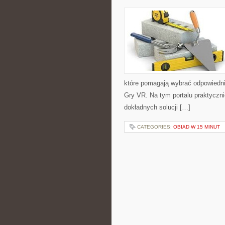
które pomagają wybrać odpowiedni 
Gry VR. Na tym portalu praktyczni
dokładnych solucji […]
CATEGORIES:
OBIAD W 15 MINUT