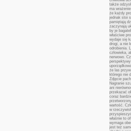
także odzys
ma wrażenie,
że każdy pro
jednak stoi 
pamiętają dz
zaczynają uk
by je bagate
właściwe pro
wydaje się k
drogi, a nie
odrobienia. 
człowieka, a
nerwowo. Cz
perspektywy
uporządkowa
że las przy
którego nie d
Zdjęcie pach
Nagranie szu
ani nierówno
przekazać ob
coraz bardzi
przetworzon
wartość. Czł
w rzeczywist
przyspieszy
właśnie to o
wymaga obecn
jest też sam