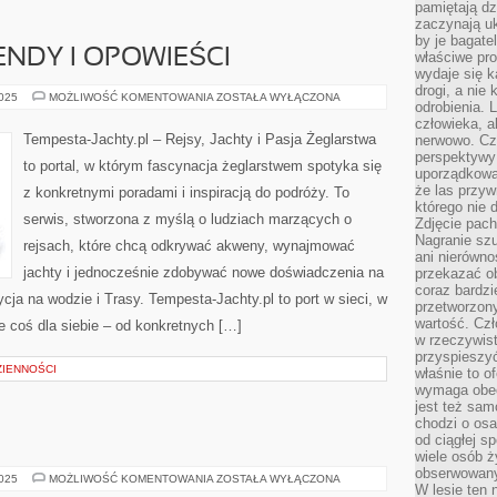
pamiętają dz
zaczynają uk
by je bagate
ENDY I OPOWIEŚCI
właściwe pro
wydaje się k
drogi, a nie
ŻEGLARSKIE
2025
MOŻLIWOŚĆ KOMENTOWANIA
ZOSTAŁA WYŁĄCZONA
odrobienia. 
LEGENDY
I
człowieka, a
OPOWIEŚCI
Tempesta-Jachty.pl – Rejsy, Jachty i Pasja Żeglarstwa
nerwowo. Cz
perspektywy
to portal, w którym fascynacja żeglarstwem spotyka się
uporządkowa
że las przy
z konkretnymi poradami i inspiracją do podróży. To
którego nie d
serwis, stworzona z myślą o ludziach marzących o
Zdjęcie pach
Nagranie szu
rejsach, które chcą odkrywać akweny, wynajmować
ani nierówno
jachty i jednocześnie zdobywać nowe doświadczenia na
przekazać ob
coraz bardzi
cja na wodzie i Trasy. Tempesta-Jachty.pl to port w sieci, w
przetworzon
wartość. Czł
ie coś dla siebie – od konkretnych […]
w rzeczywist
przyspieszy
IENNOŚCI
właśnie to o
wymaga obecn
jest też sam
chodzi o osa
od ciągłej s
wiele osób ży
obserwowany
GRY
2025
MOŻLIWOŚĆ KOMENTOWANIA
ZOSTAŁA WYŁĄCZONA
W lesie ten 
VR