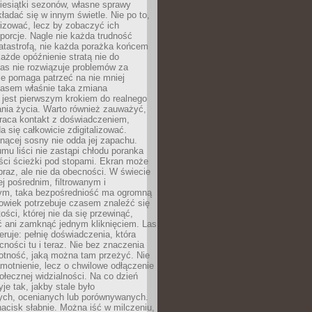
iesiątki sezonów, własne sprawy
ładać się w innym świetle. Nie po to,
lizować, lecz by zobaczyć ich
porcje. Nagle nie każda trudność
atastrofą, nie każda porażka końcem
 każde opóźnienie stratą nie do
Las nie rozwiązuje problemów za
le pomaga patrzeć na nie mniej
asem właśnie taka zmiana
 jest pierwszym krokiem do realnego
nia życia. Warto również zauważyć,
wraca kontakt z doświadczeniem,
a się całkowicie zdigitalizować.
nącej sosny nie odda jej zapachu.
mu liści nie zastąpi chłodu poranka
ści ścieżki pod stopami. Ekran może
raz, ale nie da obecności. W świecie
ej pośrednim, filtrowanym i
ym, taka bezpośredniość ma ogromną
owiek potrzebuje czasem znaleźć się
ości, której nie da się przewinąć,
ć ani zamknąć jednym kliknięciem. Las
feruje: pełnię doświadczenia, która
ości tu i teraz. Nie bez znaczenia
otność, jaką można tam przeżyć. Nie
motnienie, lecz o chwilowe odłączenie
połecznej widzialności. Na co dzień
je tak, jakby stale było
ch, ocenianych lub porównywanych.
nacisk słabnie. Można iść w milczeniu,