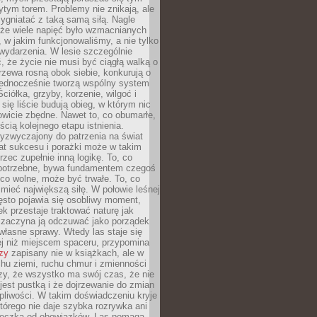
tym torem. Problemy nie znikają, ale
zygniatać z taką samą siłą. Nagle
 że wiele napięć było wzmacnianych
 w jakim funkcjonowaliśmy, a nie tylko
wydarzenia. W lesie szczególnie
 że życie nie musi być ciągłą walką o
zewa rosną obok siebie, konkurują o
 jednocześnie tworzą wspólny system
ciółka, grzyby, korzenie, wilgoć i
 się liście budują obieg, w którym nic
kowicie zbędne. Nawet to, co obumarłe,
ścią kolejnego etapu istnienia.
yzwyczajony do patrzenia na świat
at sukcesu i porażki może w takim
rzec zupełnie inną logikę. To, co
epotrzebne, bywa fundamentem czegoś
co wolne, może być trwałe. To, co
mieć największą siłę. W połowie leśnej
ęsto pojawia się osobliwy moment,
ek przestaje traktować naturę jak
a zaczyna ją odczuwać jako porządek
własne sprawy. Wtedy las staje się
j niż miejscem spaceru, przypomina
zy
zapisany nie w książkach, ale w
hu ziemi, ruchu chmur i zmienności
zy, że wszystko ma swój czas, że nie
jest pustką i że dojrzewanie do zmian
liwości. W takim doświadczeniu kryje
którego nie daje szybka rozrywka ani
ieczka od obowiązków. Las pomaga