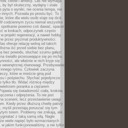
ów, celów i ambicji. Las nie wymaga
, by był skuteczny, wydajny i stale
e pyta o wyniki, nie ocenia tempa, nie
 innych. Pozwala po prostu być. To
e, które dla wielu osób staje się dziś
 W codziennym życiu niemal wszystko
: spotkanie powinno coś dawać, spacer
czyć w krokach, odpoczynek często
 w projekt regeneracji, a nawet hobby
ne przez pryzmat produktywności.
s oferuje relację wolną od takich
ożna iść przed siebie bez planu,
ię bez powodu, słuchać szumu gałęzi
 na światło przesuwające się po mchu.
ynności, ale właśnie w nich kryje się
e wewnętrznej równowagi. Przebywanie
 innego rytmu. Człowiek zaczyna
czy, które w mieście giną pod
asu i pośpiechu. Słychać pojedyncze
ie tylko tło. Widać różnicę między
owietrzem poranka a ciężarem
Pojawia się świadomość ciała, kroków,
czenia i odprężenia. To nie jest
a scenerii, lecz przestawienie uwagi
om. Kiedy przez dłuższą chwilę patrzy
ę, myśli przestają poruszać się tym
tym torem. Problemy nie znikają, ale
zygniatać z taką samą siłą. Nagle
 że wiele napięć było wzmacnianych
 w jakim funkcjonowaliśmy, a nie tylko