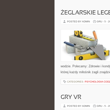
ŻEGLARSKIE LEG
POSTED BY ADMIN
GRU - 5 - 
wodzie. Polecamy: Zdrowie i kondy
której każdy miłośnik żagli znajdz
CATEGORIES:
PSYCHOLOGIA CODZ
GRY VR
POSTED BY ADMIN
GRU - 5 - 