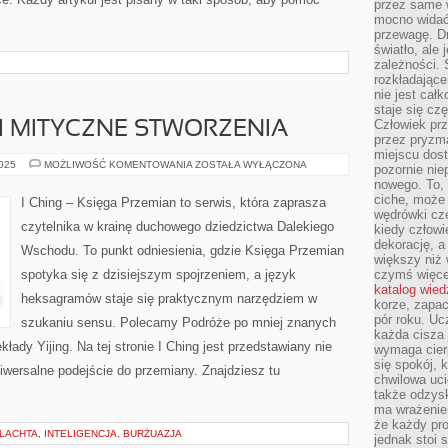
przez same 
mocno widać,
przewagę. Dr
światło, ale
zależności. Ś
rozkładające
nie jest cał
staje się czę
Człowiek prz
 I MITYCZNE STWORZENIA
przez pryzm
miejscu dost
CHIŃSKIE
2025
MOŻLIWOŚĆ KOMENTOWANIA
ZOSTAŁA WYŁĄCZONA
pozornie ni
SMOKI
nowego. To, 
I
MITYCZNE
ciche, może 
I Ching – Księga Przemian to serwis, która zaprasza
STWORZENIA
wędrówki cz
czytelnika w krainę duchowego dziedzictwa Dalekiego
kiedy człowi
dekorację, 
Wschodu. To punkt odniesienia, gdzie Księga Przemian
większy niż 
spotyka się z dzisiejszym spojrzeniem, a język
czymś więce
katalog wied
heksagramów staje się praktycznym narzędziem w
korze, zapac
pór roku. Uc
szukaniu sensu. Polecamy Podróże po mniej znanych
każda cisza 
łady Yijing. Na tej stronie I Ching jest przedstawiany nie
wymaga cierp
się spokój, 
uniwersalne podejście do przemiany. Znajdziesz tu
chwilowa uc
także odzys
ma wrażenie,
że każdy pro
ZLACHTA, INTELIGENCJA, BURŻUAZJA
jednak stoi 