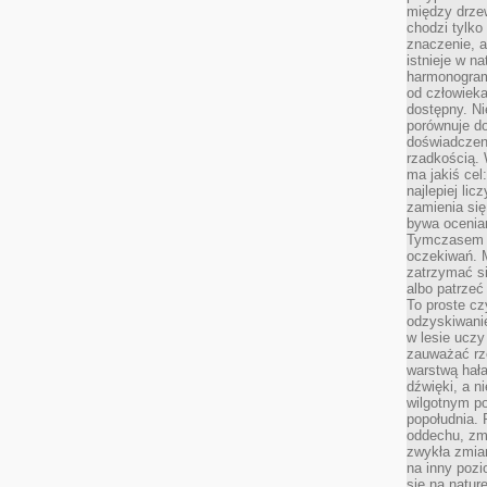
między drzew
chodzi tylko
znaczenie, a
istnieje w n
harmonogram
od człowieka
dostępny. Ni
porównuje do
doświadczeni
rzadkością.
ma jakiś cel
najlepiej li
zamienia się
bywa ocenia
Tymczasem la
oczekiwań. M
zatrzymać s
albo patrzeć
To proste cz
odzyskiwani
w lesie uczy
zauważać rze
warstwą hał
dźwięki, a n
wilgotnym p
popołudnia. 
oddechu, zmę
zwykła zmian
na inny pozi
się na natur