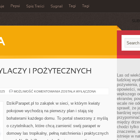
Pepsi
Tagi
Tagi
uje
Spis Treści
Sygnał
SUB
A
YLACZY I POŻYTECZNYCH
Las od wiek
ludzkiej wyo
pożywienia, 
opowieści, w
OGRÓD
2025
MOŻLIWOŚĆ KOMENTOWANIA
ZOSTAŁA WYŁĄCZONA
większego od
DLA
ZAPYLACZY
ekranów, po
I
DzikiParapet.pl to zakątek w sieci, w którym kwiaty
wcale nie od
POŻYTECZNYCH
sprawił, że 
OWADÓW
pokojowe wychodzą na pierwszy plan i stają się
bardziej wyr
przypominać
bohaterami każdego domu. To portal stworzony z myślą
między drzew
o czytelnikach, które chcą zamienić swój parapet w
chodzi tylko
znaczenie, a
domowy las tropikalny, pełną natchnienia i praktycznych
istnieje w n