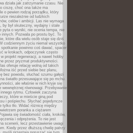
a działa jak zatrzymanie czasu. Nie
 o ciszę, choć ona także ma
le o pewien rodzaj porządku, który
aturze niezależnie od ludzkich
ów, celów i ambicji. Las nie wymaga
, by był skuteczny, wydajny i stale
e pyta o wyniki, nie ocenia tempa, nie
 innych. Pozwala po prostu być. To
e, które dla wielu osób staje się dziś
 W codziennym życiu niemal wszystko
: spotkanie powinno coś dawać, spacer
czyć w krokach, odpoczynek często
 w projekt regeneracji, a nawet hobby
ne przez pryzmat produktywności.
s oferuje relację wolną od takich
ożna iść przed siebie bez planu,
ię bez powodu, słuchać szumu gałęzi
 na światło przesuwające się po mchu.
ynności, ale właśnie w nich kryje się
e wewnętrznej równowagi. Przebywanie
 innego rytmu. Człowiek zaczyna
czy, które w mieście giną pod
asu i pośpiechu. Słychać pojedyncze
ie tylko tło. Widać różnicę między
owietrzem poranka a ciężarem
Pojawia się świadomość ciała, kroków,
czenia i odprężenia. To nie jest
a scenerii, lecz przestawienie uwagi
om. Kiedy przez dłuższą chwilę patrzy
ę, myśli przestają poruszać się tym