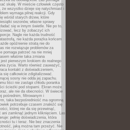
kać skalę. W mieście człowiek często
 że wszystko dzieje się natychmiast i
blem wymaga pilnej reakcji. Gdy
się wśród starych drzew, które
iesiątki sezonów, własne sprawy
ładać się w innym świetle. Nie po to,
lizować, lecz by zobaczyć ich
porcje. Nagle nie każda trudność
atastrofą, nie każda porażka końcem
 każde opóźnienie stratą nie do
Las nie rozwiązuje problemów za
le pomaga patrzeć na nie mniej
asem właśnie taka zmiana
 jest pierwszym krokiem do realnego
nia życia. Warto również zauważyć,
wraca kontakt z doświadczeniem,
a się całkowicie zdigitalizować.
nącej sosny nie odda jej zapachu.
mu liści nie zastąpi chłodu poranka
ści ścieżki pod stopami. Ekran może
raz, ale nie da obecności. W świecie
ej pośrednim, filtrowanym i
ym, taka bezpośredniość ma ogromną
owiek potrzebuje czasem znaleźć się
ości, której nie da się przewinąć,
ć ani zamknąć jednym kliknięciem. Las
feruje: pełnię doświadczenia, która
ości tu i teraz. Nie bez znaczenia
otność, jaką można tam przeżyć. Nie