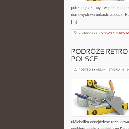
potrzebujesz, aby Twoje zieloni p
domowych warunkach. Zobacz: Rośl
[…]
CATEGORIES:
PORADNIKI KIEROW
PODRÓŻE RETRO 
POLSCE
POSTED BY ADMIN
GRU - 6 - 
uMichalika odnajdziesz rozbudowan
osobiste opinie z podróży po Pols