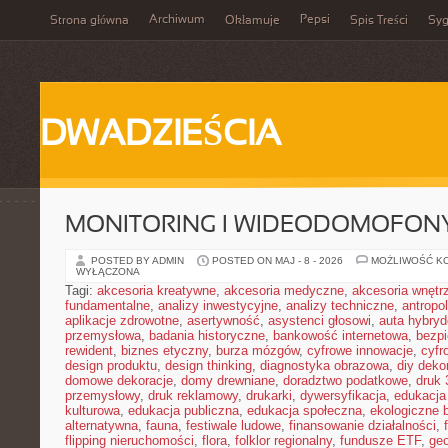
Archiwum
Pepsi
Strona główna
Okłamuje
Spis Treści
Syg
DWADZIEŚCIA
MONITORING I WIDEODOMOFON
POSTED BY ADMIN
POSTED ON MAJ - 8 - 2026
MOŻLIWOŚĆ K
WYŁĄCZONA
Tagi:
akcesoria kreatywne
,
akcesoria medyczne
,
akcesoria wnętr
fundamentalne
,
analizy inwestycyjne
,
analizy techniczne
,
antropo
aplikacje zdrowotne
,
asertywność
,
asystenci głosowi
,
auta hybry
przemysłowa
,
badania historyczne
,
bankowość internetowa
,
bezpi
rewident
,
biznes etyczny
,
burza mózgów
,
cyfrowe innowacje
,
cyfr
design produktu
,
design thinking
,
diagnostyka obrazowa
,
diy deko
domowe dekoracje
,
domy drewniane
,
doradztwo podatkowe
,
druk
przemysłowy
,
druk reklamowy
,
drukarki
,
dywersyfikacja
,
edukacja
kulturowa
,
edukacja publiczna
,
edukacja społeczna
,
ekologiczne 
alternatywna
,
fauna
,
festiwale ludowe
,
finansowanie działalności
,
flipping nieruchomości
,
flora
,
folklor regionalny
,
fundusze ETF
,
geo