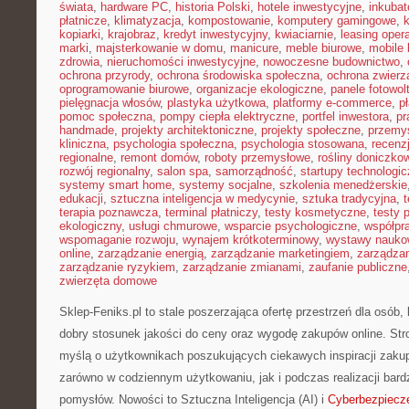
świata
,
hardware PC
,
historia Polski
,
hotele inwestycyjne
,
inkubat
płatnicze
,
klimatyzacja
,
kompostowanie
,
komputery gamingowe
,
kopiarki
,
krajobraz
,
kredyt inwestycyjny
,
kwiaciarnie
,
leasing oper
marki
,
majsterkowanie w domu
,
manicure
,
meble biurowe
,
mobile 
zdrowia
,
nieruchomości inwestycyjne
,
nowoczesne budownictwo
,
ochrona przyrody
,
ochrona środowiska społeczna
,
ochrona zwierz
oprogramowanie biurowe
,
organizacje ekologiczne
,
panele fotowol
pielęgnacja włosów
,
plastyka użytkowa
,
platformy e-commerce
,
p
pomoc społeczna
,
pompy ciepła elektryczne
,
portfel inwestora
,
pr
handmade
,
projekty architektoniczne
,
projekty społeczne
,
przemy
kliniczna
,
psychologia społeczna
,
psychologia stosowana
,
recenz
regionalne
,
remont domów
,
roboty przemysłowe
,
rośliny doniczko
rozwój regionalny
,
salon spa
,
samorządność
,
startupy technologi
systemy smart home
,
systemy socjalne
,
szkolenia menedżerskie
edukacji
,
sztuczna inteligencja w medycynie
,
sztuka tradycyjna
,
t
terapia poznawcza
,
terminal płatniczy
,
testy kosmetyczne
,
testy 
ekologiczny
,
usługi chmurowe
,
wsparcie psychologiczne
,
współpr
wspomaganie rozwoju
,
wynajem krótkoterminowy
,
wystawy nauko
online
,
zarządzanie energią
,
zarządzanie marketingiem
,
zarządzan
zarządzanie ryzykiem
,
zarządzanie zmianami
,
zaufanie publiczne
zwierzęta domowe
Sklep-Feniks.pl to stale poszerzająca ofertę przestrzeń dla osób,
dobry stosunek jakości do ceny oraz wygodę zakupów online. Str
myślą o użytkownikach poszukujących ciekawych inspiracji zaku
zarówno w codziennym użytkowaniu, jak i podczas realizacji bard
pomysłów. Nowości to Sztuczna Inteligencja (AI) i
Cyberbezpiecz