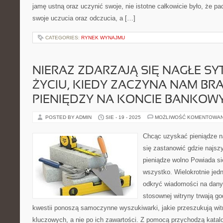
jamę ustną oraz uczynić swoje, nie istotne całkowicie było, że pa
swoje uczucia oraz odczucia, a […]
CATEGORIES:
RYNEK WYNAJMU
NIERAZ ZDARZAJĄ SIĘ NAGŁE SY
ŻYCIU, KIEDY ZACZYNA NAM B
PIENIĘDZY NA KONCIE BANKOW
POSTED BY ADMIN
SIE - 19 - 2025
MOŻLIWOŚĆ KOMENTOWA
Chcąc uzyskać pieniądze na
się zastanowić gdzie najszyb
pieniądze wolno Powiada się
wszystko. Wielokrotnie jed
odkryć wiadomości na dany
stosownej witryny trwają go
kwestii ponoszą samoczynne wyszukiwarki, jakie przeszukują wit
kluczowych, a nie po ich zawartości. Z pomocą przychodzą katalo