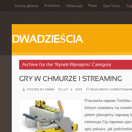
Archiwum
Pepsi
Strona główna
Okłamuje
Spis Treści
Syg
DWADZIEŚCIA
Archive for the ‘Rynek Wynajmu’ Category
GRY W CHMURZE I STREAMING
POSTED BY ADMIN
LUT - 6 - 2026
MOŻLIWOŚĆ KOMENTOWAN
Pracownia napraw Toshiba 
którym stawiamy na rzeteln
potem planujemy naprawę kr
interesuje Cię naprawa sprz
opis pokaże, jak podchodzi