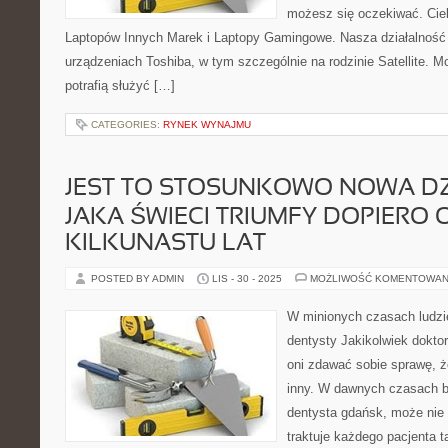
możesz się oczekiwać. Cie
Laptopów Innych Marek i Laptopy Gamingowe. Nasza działalność 
urządzeniach Toshiba, w tym szczególnie na rodzinie Satellite. M
potrafią służyć […]
CATEGORIES:
RYNEK WYNAJMU
JEST TO STOSUNKOWO NOWA DZ
JAKA ŚWIECI TRIUMFY DOPIERO 
KILKUNASTU LAT
POSTED BY ADMIN
LIS - 30 - 2025
MOŻLIWOŚĆ KOMENTOWAN
W minionych czasach ludzie
dentysty Jakikolwiek doktor
oni zdawać sobie sprawę, ż
inny. W dawnych czasach 
dentysta gdańsk, może nie k
traktuje każdego pacjenta 