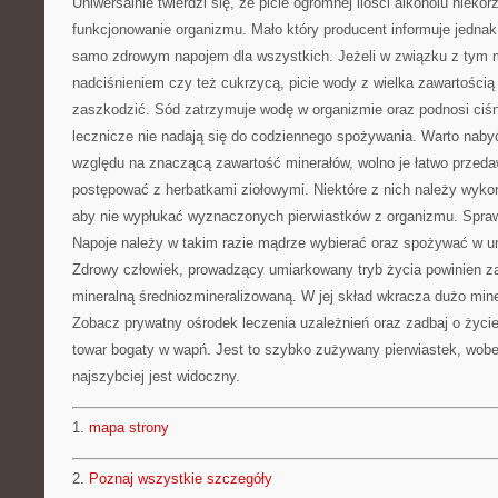
Uniwersalnie twierdzi się, że picie ogromnej ilości alkoholu nieko
funkcjonowanie organizmu. Mało który producent informuje jednak,
samo zdrowym napojem dla wszystkich. Jeżeli w związku z tym
nadciśnieniem czy też cukrzycą, picie wody z wielka zawartości
zaszkodzić. Sód zatrzymuje wodę w organizmie oraz podnosi ciś
lecznicze nie nadają się do codziennego spożywania. Warto naby
względu na znaczącą zawartość minerałów, wolno je łatwo przed
postępować z herbatkami ziołowymi. Niektóre z nich należy wykor
aby nie wypłukać wyznaczonych pierwiastków z organizmu. Spraw
Napoje należy w takim razie mądrze wybierać oraz spożywać w u
Zdrowy człowiek, prowadzący umiarkowany tryb życia powinien z
mineralną średniozmineralizowaną. W jej skład wkracza dużo mine
Zobacz prywatny ośrodek leczenia uzależnień oraz zadbaj o życi
towar bogaty w wapń. Jest to szybko zużywany pierwiastek, wobe
najszybciej jest widoczny.
1.
mapa strony
2.
Poznaj wszystkie szczegóły