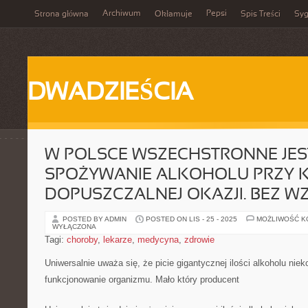
Archiwum
Pepsi
Strona główna
Okłamuje
Spis Treści
Syg
DWADZIEŚCIA
W POLSCE WSZECHSTRONNE JES
SPOŻYWANIE ALKOHOLU PRZY 
DOPUSZCZALNEJ OKAZJI. BEZ W
POSTED BY ADMIN
POSTED ON LIS - 25 - 2025
MOŻLIWOŚĆ 
WYŁĄCZONA
Tagi:
choroby
,
lekarze
,
medycyna
,
zdrowie
Uniwersalnie uważa się, że picie gigantycznej ilości alkoholu nie
funkcjonowanie organizmu. Mało który producent