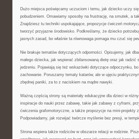
Dużo miejsca poświęcamy uczuciom i temu, jak dziecko uczy si
pobudzeniem. Omawiamy sposoby na frustrację, na smutek, a tak
Znajdziesz tu techniki uspokajające, propozycje ćwiczeń motory
tworzyć przyjazne środowisko. Podkreślamy, że dziecko potrzebuje
jasnych zasad, bo właśnie ta równowaga pomaga mu czuć się pe
Nie brakuje tematów dotyczących odporności. Opisujemy, jak dba
małego dziecka, jak wspierać zbilansowaną dietę oraz jak radzić 
jedzeniu. Pojawiają się też wskazówki dotyczące odpoczynku, b
zachowanie. Poruszamy tematy katarów, ale w ujęciu praktycznym
zbędnej paniki, za to z naciskiem na mądre nawyki.
Ważną częścią strony są materiały edukacyjne dla dzieci w różny
inspiracje do nauki przez zabawę, takie jak zabawy z cyframi, pr
ćwiczenia grafomotoryczne, a także propozycje na mini-projekty 
Podpowiadamy, jak rozwijać twórcze myślenie bez presji, w tem
Strona wspiera także rodziców w obszarze relacji w rodzinie. Pi