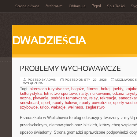
Archiwum
Pepsi
Strona główna
Okłamuje
Spis Treści
Syg
DWADZIEŚCIA
PROBLEMY WYCHOWAWCZE
POSTED BY ADMIN
POSTED ON STY - 29 - 2026
MOŻLIWOŚĆ 
WYŁĄCZONA
Tagi:
akcesoria turystyczne
,
bagaże
,
fitness
,
hokej
,
jachty
,
kajak
kulturystyka
,
lotnictwo sportowe
,
narty
,
nurkowanie
,
odzież turyst
nożna
,
pływanie
,
podróże tematyczne
,
rejsy
,
rekreacja
,
saneczka
snowboard
,
sport
,
sporty halowe
,
sporty powietrzne
,
sporty wodne
szybowce
,
urlop
,
wakacje
,
wellness
,
żeglarstwo
Przedszkole w Wielichowie to blog edukacyjny tworzony z myślą
przedszkolnym, niemowlętach oraz bliskich, którzy chcą wspiera
sposób świadomy. Strona gromadzi sprawdzone podpowiedzi doty