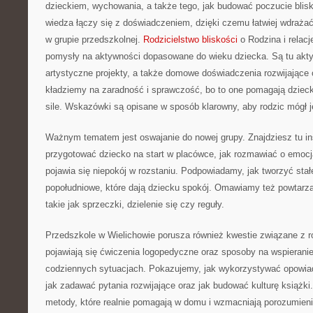
dzieckiem, wychowania, a także tego, jak budować poczucie blisk
wiedza łączy się z doświadczeniem, dzięki czemu łatwiej wdraża
w grupie przedszkolnej.
Rodzicielstwo bliskości
o Rodzina i relacj
pomysły na aktywności dopasowane do wieku dziecka. Są tu akt
artystyczne projekty, a także domowe doświadczenia rozwijające
kładziemy na zaradność i sprawczość, bo to one pomagają dziec
sile. Wskazówki są opisane w sposób klarowny, aby rodzic mógł j
Ważnym tematem jest oswajanie do nowej grupy. Znajdziesz tu ins
przygotować dziecko na start w placówce, jak rozmawiać o emocja
pojawia się niepokój w rozstaniu. Podpowiadamy, jak tworzyć sta
popołudniowe, które dają dziecku spokój. Omawiamy też powtarzaj
takie jak sprzeczki, dzielenie się czy reguły.
Przedszkole w Wielichowie porusza również kwestie związane z
pojawiają się ćwiczenia logopedyczne oraz sposoby na wspierani
codziennych sytuacjach. Pokazujemy, jak wykorzystywać opowiad
jak zadawać pytania rozwijające oraz jak budować kulturę książki.
metody, które realnie pomagają w domu i wzmacniają porozumieni