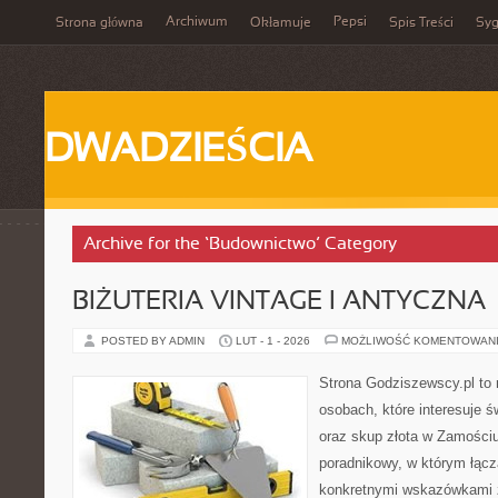
Archiwum
Pepsi
Strona główna
Okłamuje
Spis Treści
Syg
DWADZIEŚCIA
Archive for the ‘Budownictwo’ Category
BIŻUTERIA VINTAGE I ANTYCZNA
POSTED BY ADMIN
LUT - 1 - 2026
MOŻLIWOŚĆ KOMENTOWAN
Strona Godziszewscy.pl to 
osobach, które interesuje ś
oraz skup złota w Zamościu 
poradnikowy, w którym łączą
konkretnymi wskazówkami 