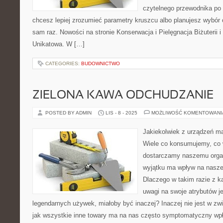
czytelnego przewodnika po 
chcesz lepiej zrozumieć parametry kruszcu albo planujesz wybór 
sam raz. Nowości na stronie Konserwacja i Pielęgnacja Biżuterii i 
Unikatowa. W […]
CATEGORIES:
BUDOWNICTWO
ZIELONA KAWA ODCHUDZANIE
POSTED BY ADMIN
LIS - 8 - 2025
MOŻLIWOŚĆ KOMENTOWAN
Jakiekolwiek z urządzeń ma
Wiele co konsumujemy, co 
dostarczamy naszemu orga
wyjątku ma wpływ na nasze 
Dlaczego w takim razie z ka
uwagi na swoje atrybutów je
legendarnych używek, miałoby być inaczej? Inaczej nie jest w z
jak wszystkie inne towary ma na nas często symptomatyczny wp