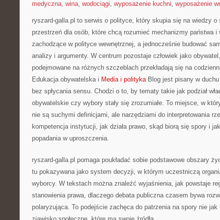
medyczna
,
wina
,
wodociągi
,
wyposażenie kuchni
,
wyposażenie wn
ryszard-galla.pl to serwis o polityce, który skupia się na wiedzy 
przestrzeń dla osób, które chcą rozumieć mechanizmy państwa i 
zachodzące w polityce wewnętrznej, a jednocześnie budować samo
analizy i argumenty. W centrum pozostaje człowiek jako obywatel,
podejmowane na różnych szczeblach przekładają się na codzienn
Edukacja obywatelska i
Media i polityka
Blog jest pisany w duchu
bez spłycania sensu. Chodzi o to, by tematy takie jak podział wł
obywatelskie czy wybory stały się zrozumiałe. To miejsce, w kt
nie są suchymi definicjami, ale narzędziami do interpretowania rz
kompetencja instytucji, jak działa prawo, skąd biorą się spory i 
popadania w uproszczenia.
ryszard-galla.pl pomaga poukładać sobie podstawowe obszary życi
tu pokazywana jako system decyzji, w którym uczestniczą organiz
wyborcy. W tekstach można znaleźć wyjaśnienia, jak powstaje reg
stanowienia prawa, dlaczego debata publiczna czasem bywa roz
polaryzująca. To podejście zachęca do patrzenia na spory nie jak 
zjawisko społeczne, które ma swoje źródła.