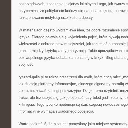
pozarządowych, znaczenia inicjatyw lokalnych i tego, jak tworzy 
przypomina, że polityka nie kończy się na oddaniu głosu, bo równi
funkcjonowanie instytucji oraz kultura debaty.
W materiałach często wybrzmiewa idea, że dobre rozumienie spo
języka. Dlatego pojawiają się wyjaśnienia pojęć, które bywają na
większości z ochroną praw mniejszości, jak rozumieć autonomię j
granica między krytyką a stygmatyzacją. Takie uporządkowanie p
bez wspólnego języka debata zamienia się w krzyk. Blog stara si
spójność.
ryszard-galla.pl to także przestrzeń dla osób, które chcą mieć „m
jak działają platformy informacyjne, dlaczego algorytmy potrafi
jak rozpoznawać zabiegi perswazyjne. Dzięki temu czytelnik mo
treści, ale też uczyć się, jak je oceniać: czy tekst jest rzetelny, 
kliknięcia. Tego typu kompetencje są dziś częścią nowoczesne
informacyjne wymaga świadomego podejścia.
Warto podkreślić, że blog jest pomyślany jako miejsce systemat