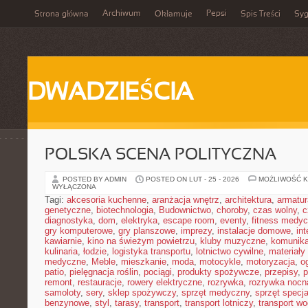
Archiwum
Pepsi
Strona główna
Okłamuje
Spis Treści
Syg
DWADZIEŚCIA
POLSKA SCENA POLITYCZNA
POSTED BY ADMIN
POSTED ON LUT - 25 - 2026
MOŻLIWOŚĆ 
WYŁĄCZONA
Tagi:
akcesoria kuchenne
,
aranżacja wnętrz
,
architektura
,
armatur
genetyczne
,
biotechnologia
,
Budownictwo
,
choroby
,
czas wolny
,
c
diagnostyka
,
dom
,
elektryka
,
escape room
,
eventy
,
fitness medy
gry komputerowe
,
gry planszowe
,
imprezy
,
instalacje domowe
,
in
kawiarnie
,
kino na świeżym powietrzu
,
kluby muzyczne
,
komunika
kulinaria
,
łodzie
,
logistyka transportu
,
lotnictwo cywilne
,
materiały
medyczne
,
Meble
,
mieszkanie
,
moda
,
motocykle
,
motoryzacja
,
o
patio
,
pielęgnacja roślin
,
pociągi
,
produkty spożywcze
,
przepisy
,
p
remont
,
restauracje
,
rowery elektryczne
,
rozrywka
,
rozrywka nocn
samoloty
,
sery
,
sklep spożywczy
,
sprzęt medyczny
,
sprzęt specja
benzynowe
,
styl
,
tarasy
,
transport
,
transport lotniczy
,
transport w