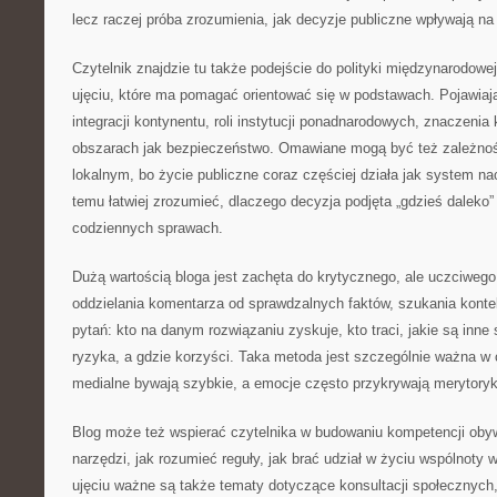
lecz raczej próba zrozumienia, jak decyzje publiczne wpływają n
Czytelnik znajdzie tu także podejście do polityki międzynarodowej 
ujęciu, które ma pomagać orientować się w podstawach. Pojawiaj
integracji kontynentu, roli instytucji ponadnarodowych, znaczenia 
obszarach jak bezpieczeństwo. Omawiane mogą być też zależno
lokalnym, bo życie publiczne coraz częściej działa jak system n
temu łatwiej zrozumieć, dlaczego decyzja podjęta „gdzieś daleko
codziennych sprawach.
Dużą wartością bloga jest zachęta do krytycznego, ale uczciwego
oddzielania komentarza od sprawdzalnych faktów, szukania konte
pytań: kto na danym rozwiązaniu zyskuje, kto traci, jakie są inne
ryzyka, a gdzie korzyści. Taka metoda jest szczególnie ważna w
medialne bywają szybkie, a emocje często przykrywają merytoryk
Blog może też wspierać czytelnika w budowaniu kompetencji obyw
narzędzi, jak rozumieć reguły, jak brać udział w życiu wspólnoty
ujęciu ważne są także tematy dotyczące konsultacji społecznych, r