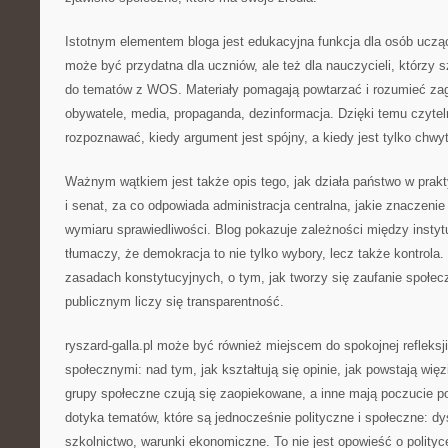
Istotnym elementem bloga jest edukacyjna funkcja dla osób uczą
może być przydatna dla uczniów, ale też dla nauczycieli, którzy 
do tematów z WOS. Materiały pomagają powtarzać i rozumieć zaga
obywatele, media, propaganda, dezinformacja. Dzięki temu czytel
rozpoznawać, kiedy argument jest spójny, a kiedy jest tylko chwy
Ważnym wątkiem jest także opis tego, jak działa państwo w prak
i senat, za co odpowiada administracja centralna, jakie znaczenie
wymiaru sprawiedliwości. Blog pokazuje zależności między instyt
tłumaczy, że demokracja to nie tylko wybory, lecz także kontrola.
zasadach konstytucyjnych, o tym, jak tworzy się zaufanie społec
publicznym liczy się transparentność.
ryszard-galla.pl może być również miejscem do spokojnej refleksj
społecznymi: nad tym, jak kształtują się opinie, jak powstają wię
grupy społeczne czują się zaopiekowane, a inne mają poczucie p
dotyka tematów, które są jednocześnie polityczne i społeczne: dy
szkolnictwo, warunki ekonomiczne. To nie jest opowieść o polity