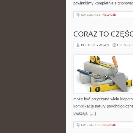
powinniśmy kompletnie zignorować
CATEGORIES:
RELACJE
CORAZ TO CZĘŚ
POSTED BY ADMIN
LIP - 9 - 2
może być przyczyną wielu kłopotów
komplikacje natury psychologiczne
uważają, […]
CATEGORIES:
RELACJE