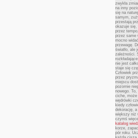
zwykła zmian
na inny pozi
się na natur
samym, zuży
przestają pr
okazuje się,
przez tempo,
przez same 
mocno widać,
przewagę. Dr
światło, ale
zależności. Ś
rozkładające
nie jest cał
staje się czę
Człowiek prz
przez pryzm
miejscu dost
pozornie ni
nowego. To, 
ciche, może 
wędrówki cz
kiedy człowi
dekorację, 
większy niż 
czymś więce
katalog wied
korze, zapac
pór roku. Uc
każda cisza 