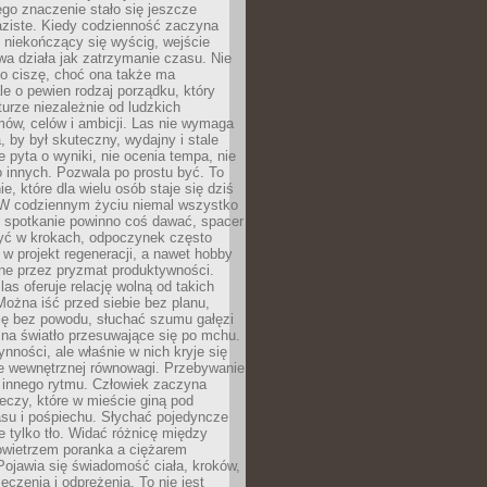
jego znaczenie stało się jeszcze
aziste. Kiedy codzienność zaczyna
 niekończący się wyścig, wejście
a działa jak zatrzymanie czasu. Nie
 o ciszę, choć ona także ma
le o pewien rodzaj porządku, który
aturze niezależnie od ludzkich
ów, celów i ambicji. Las nie wymaga
, by był skuteczny, wydajny i stale
e pyta o wyniki, nie ocenia tempa, nie
 innych. Pozwala po prostu być. To
e, które dla wielu osób staje się dziś
 W codziennym życiu niemal wszystko
: spotkanie powinno coś dawać, spacer
czyć w krokach, odpoczynek często
 w projekt regeneracji, a nawet hobby
ne przez pryzmat produktywności.
s oferuje relację wolną od takich
ożna iść przed siebie bez planu,
ię bez powodu, słuchać szumu gałęzi
 na światło przesuwające się po mchu.
ynności, ale właśnie w nich kryje się
e wewnętrznej równowagi. Przebywanie
 innego rytmu. Człowiek zaczyna
czy, które w mieście giną pod
asu i pośpiechu. Słychać pojedyncze
ie tylko tło. Widać różnicę między
owietrzem poranka a ciężarem
Pojawia się świadomość ciała, kroków,
czenia i odprężenia. To nie jest