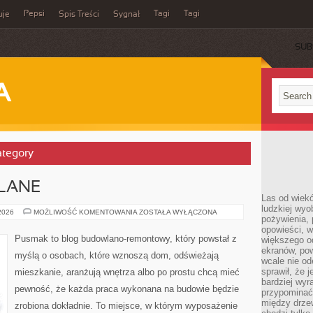
Pepsi
Tagi
Tagi
uje
Spis Treści
Sygnał
SUB
A
ategory
LANE
Las od wiek
ludzkiej wyo
PORADY
 2026
MOŻLIWOŚĆ KOMENTOWANIA
ZOSTAŁA WYŁĄCZONA
pożywienia, 
BUDOWLANE
opowieści, w
Pusmak to blog budowlano-remontowy, który powstał z
większego od
ekranów, po
myślą o osobach, które wznoszą dom, odświeżają
wcale nie od
sprawił, że 
mieszkanie, aranżują wnętrza albo po prostu chcą mieć
bardziej wyr
pewność, że każda praca wykonana na budowie będzie
przypominać
między drzew
zrobiona dokładnie. To miejsce, w którym wyposażenie