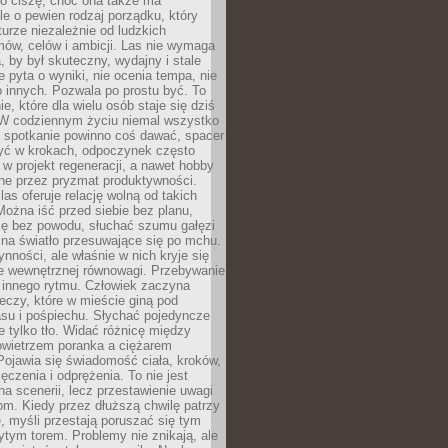
 o ciszę, choć ona także ma
le o pewien rodzaj porządku, który
aturze niezależnie od ludzkich
ów, celów i ambicji. Las nie wymaga
, by był skuteczny, wydajny i stale
e pyta o wyniki, nie ocenia tempa, nie
 innych. Pozwala po prostu być. To
e, które dla wielu osób staje się dziś
 W codziennym życiu niemal wszystko
: spotkanie powinno coś dawać, spacer
czyć w krokach, odpoczynek często
 w projekt regeneracji, a nawet hobby
ne przez pryzmat produktywności.
s oferuje relację wolną od takich
ożna iść przed siebie bez planu,
ię bez powodu, słuchać szumu gałęzi
 na światło przesuwające się po mchu.
ynności, ale właśnie w nich kryje się
e wewnętrznej równowagi. Przebywanie
 innego rytmu. Człowiek zaczyna
czy, które w mieście giną pod
asu i pośpiechu. Słychać pojedyncze
ie tylko tło. Widać różnicę między
owietrzem poranka a ciężarem
Pojawia się świadomość ciała, kroków,
czenia i odprężenia. To nie jest
a scenerii, lecz przestawienie uwagi
om. Kiedy przez dłuższą chwilę patrzy
ę, myśli przestają poruszać się tym
tym torem. Problemy nie znikają, ale