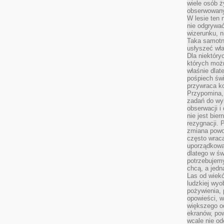
wiele osób ży
obserwowany
W lesie ten 
nie odgrywać
wizerunku, n
Taka samotn
usłyszeć wł
Dla niektóry
których moż
właśnie dlat
pośpiech świ
przywraca k
Przypomina, 
zadań do wyk
obserwacji i
nie jest bie
rezygnacji. 
zmiana powol
często wraca
uporządkowan
dlatego w św
potrzebujemy
chcą, a jedna
Las od wiek
ludzkiej wyo
pożywienia, 
opowieści, w
większego od
ekranów, po
wcale nie od