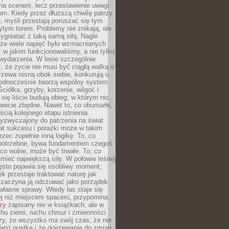
a scenerii, lecz przestawienie uwagi
om. Kiedy przez dłuższą chwilę patrzy
ę, myśli przestają poruszać się tym
tym torem. Problemy nie znikają, ale
zygniatać z taką samą siłą. Nagle
 że wiele napięć było wzmacnianych
 w jakim funkcjonowaliśmy, a nie tylko
wydarzenia. W lesie szczególnie
 że życie nie musi być ciągłą walką o
zewa rosną obok siebie, konkurują o
 jednocześnie tworzą wspólny system
ciółka, grzyby, korzenie, wilgoć i
 się liście budują obieg, w którym nic
kowicie zbędne. Nawet to, co obumarłe,
ścią kolejnego etapu istnienia.
yzwyczajony do patrzenia na świat
at sukcesu i porażki może w takim
rzec zupełnie inną logikę. To, co
epotrzebne, bywa fundamentem czegoś
co wolne, może być trwałe. To, co
mieć największą siłę. W połowie leśnej
ęsto pojawia się osobliwy moment,
ek przestaje traktować naturę jak
a zaczyna ją odczuwać jako porządek
własne sprawy. Wtedy las staje się
j niż miejscem spaceru, przypomina
zy
zapisany nie w książkach, ale w
hu ziemi, ruchu chmur i zmienności
zy, że wszystko ma swój czas, że nie
jest pustką i że dojrzewanie do zmian