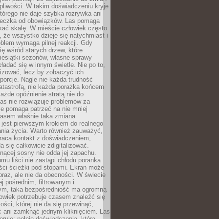
liwości. W takim doświadczeniu kryje
którego nie daje szybka rozrywka ani
ieczka od obowiązków. Las pomaga
kać skalę. W mieście człowiek często
 że wszystko dzieje się natychmiast i
blem wymaga pilnej reakcji. Gdy
się wśród starych drzew, które
iesiątki sezonów, własne sprawy
ładać się w innym świetle. Nie po to,
lizować, lecz by zobaczyć ich
porcje. Nagle nie każda trudność
atastrofą, nie każda porażka końcem
 każde opóźnienie stratą nie do
Las nie rozwiązuje problemów za
le pomaga patrzeć na nie mniej
asem właśnie taka zmiana
 jest pierwszym krokiem do realnego
nia życia. Warto również zauważyć,
wraca kontakt z doświadczeniem,
a się całkowicie zdigitalizować.
nącej sosny nie odda jej zapachu.
mu liści nie zastąpi chłodu poranka
ści ścieżki pod stopami. Ekran może
raz, ale nie da obecności. W świecie
ej pośrednim, filtrowanym i
ym, taka bezpośredniość ma ogromną
owiek potrzebuje czasem znaleźć się
ości, której nie da się przewinąć,
ć ani zamknąć jednym kliknięciem. Las
feruje: pełnię doświadczenia, która