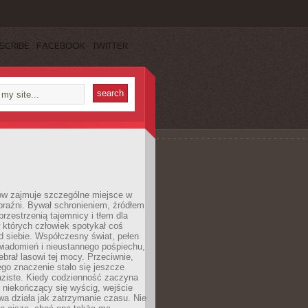
SCRIBE
FACEBOOK
TWITTER
ów zajmuje szczególne miejsce w
braźni. Bywał schronieniem, źródłem
przestrzenią tajemnicy i tłem dla
 których człowiek spotykał coś
 siebie. Współczesny świat, pełen
wiadomień i nieustannego pośpiechu,
ebrał lasowi tej mocy. Przeciwnie,
jego znaczenie stało się jeszcze
aziste. Kiedy codzienność zaczyna
 niekończący się wyścig, wejście
a działa jak zatrzymanie czasu. Nie