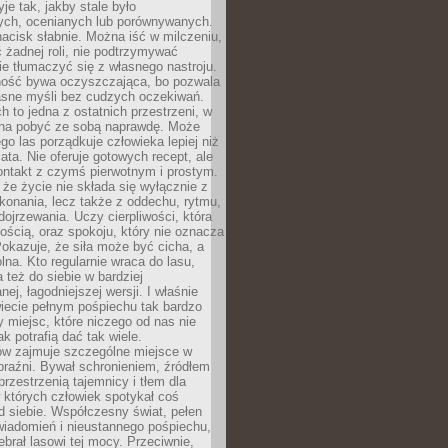
je tak, jakby stale było
ch, ocenianych lub porównywanych.
nacisk słabnie. Można iść w milczeniu,
 żadnej roli, nie podtrzymywać
ie tłumaczyć się z własnego nastroju.
ość bywa oczyszczająca, bo pozwala
asne myśli bez cudzych oczekiwań.
ch to jedna z ostatnich przestrzeni, w
na pobyć ze sobą naprawdę. Może
ego las porządkuje człowieka lepiej niż
ata. Nie oferuje gotowych recept, ale
ontakt z czymś pierwotnym i prostym.
że życie nie składa się wyłącznie z
onania, lecz także z oddechu, rytmu,
 dojrzewania. Uczy cierpliwości, która
rnością, oraz spokoju, który nie oznacza
Pokazuje, że siła może być cicha, a
na. Kto regularnie wraca do lasu,
 też do siebie w bardziej
ej, łagodniejszej wersji. I właśnie
iecie pełnym pośpiechu tak bardzo
 miejsc, które niczego od nas nie
k potrafią dać tak wiele.
ów zajmuje szczególne miejsce w
braźni. Bywał schronieniem, źródłem
przestrzenią tajemnicy i tłem dla
 których człowiek spotykał coś
 siebie. Współczesny świat, pełen
wiadomień i nieustannego pośpiechu,
ebrał lasowi tej mocy. Przeciwnie,