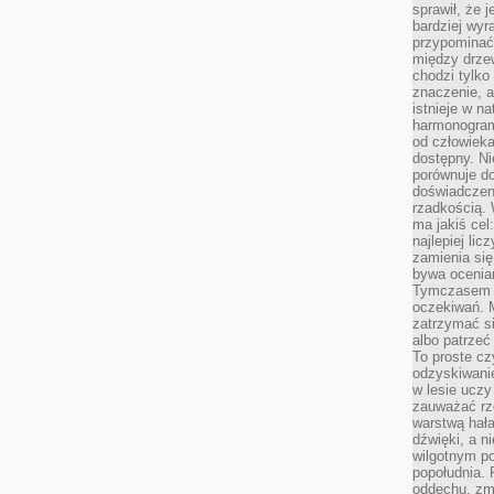
sprawił, że 
bardziej wyr
przypominać
między drzew
chodzi tylko
znaczenie, a
istnieje w n
harmonogram
od człowieka
dostępny. Ni
porównuje do
doświadczeni
rzadkością.
ma jakiś cel
najlepiej li
zamienia się
bywa ocenia
Tymczasem la
oczekiwań. M
zatrzymać s
albo patrzeć
To proste cz
odzyskiwani
w lesie uczy
zauważać rze
warstwą hał
dźwięki, a n
wilgotnym p
popołudnia. 
oddechu, zmę