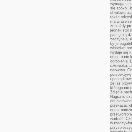
wymaga cierp
się spokój, 
chwilowa uc
także odzys
ma wrażenie,
że każdy pro
jednak stoi 
pamiętają dz
zaczynają uk
by je bagate
właściwe pro
wydaje się k
drogi, a nie
odrobienia. 
człowieka, a
nerwowo. Cz
perspektywy
uporządkowa
że las przy
którego nie d
Zdjęcie pach
Nagranie szu
ani nierówno
przekazać ob
coraz bardzi
przetworzon
wartość. Czł
w rzeczywist
przyspieszy
właśnie to o