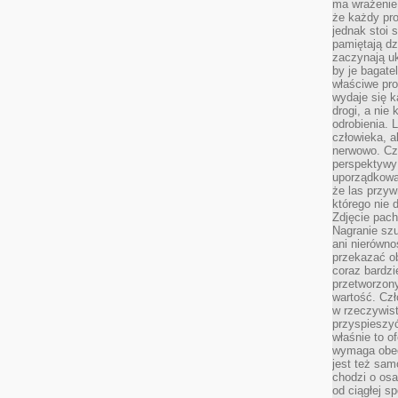
ma wrażenie,
że każdy pro
jednak stoi 
pamiętają dz
zaczynają uk
by je bagate
właściwe pro
wydaje się k
drogi, a nie
odrobienia. 
człowieka, a
nerwowo. Cz
perspektywy
uporządkowa
że las przy
którego nie d
Zdjęcie pach
Nagranie szu
ani nierówno
przekazać ob
coraz bardzi
przetworzon
wartość. Czł
w rzeczywist
przyspieszy
właśnie to o
wymaga obecn
jest też sam
chodzi o osa
od ciągłej s