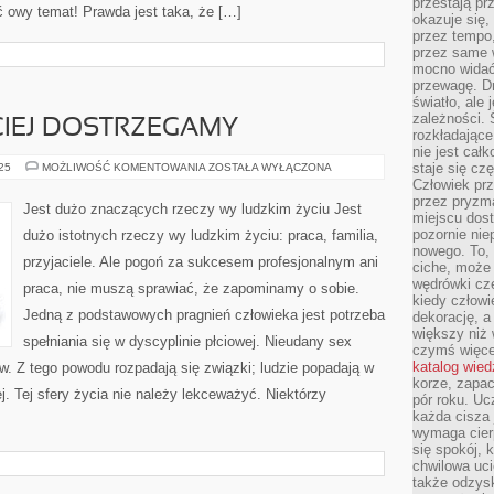
przestają pr
 owy temat! Prawda jest taka, że […]
okazuje się,
przez tempo,
przez same 
mocno widać,
przewagę. Dr
światło, ale
zależności. Ś
CIEJ DOSTRZEGAMY
rozkładające
nie jest cał
CORAZ
staje się czę
025
MOŻLIWOŚĆ KOMENTOWANIA
ZOSTAŁA WYŁĄCZONA
TO
Człowiek prz
CZĘŚCIEJ
przez pryzm
DOSTRZEGAMY
Jest dużo znaczących rzeczy wy ludzkim życiu Jest
miejscu dost
pozornie ni
dużo istotnych rzeczy wy ludzkim życiu: praca, familia,
nowego. To, 
przyjaciele. Ale pogoń za sukcesem profesjonalnym ani
ciche, może 
wędrówki cz
praca, nie muszą sprawiać, że zapominamy o sobie.
kiedy człowi
Jedną z podstawowych pragnień człowieka jest potrzeba
dekorację, 
większy niż 
spełniania się w dyscyplinie płciowej. Nieudany sex
czymś więce
katalog wied
. Z tego powodu rozpadają się związki; ludzie popadają w
korze, zapac
j. Tej sfery życia nie należy lekceważyć. Niektórzy
pór roku. Uc
każda cisza 
wymaga cierp
się spokój, 
chwilowa uc
także odzys