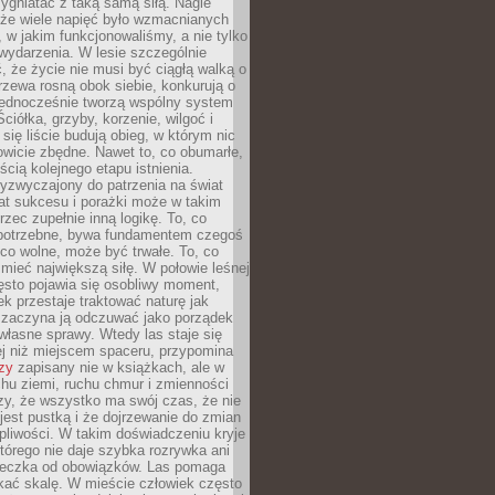
zygniatać z taką samą siłą. Nagle
 że wiele napięć było wzmacnianych
 w jakim funkcjonowaliśmy, a nie tylko
wydarzenia. W lesie szczególnie
 że życie nie musi być ciągłą walką o
zewa rosną obok siebie, konkurują o
 jednocześnie tworzą wspólny system
ciółka, grzyby, korzenie, wilgoć i
 się liście budują obieg, w którym nic
kowicie zbędne. Nawet to, co obumarłe,
ścią kolejnego etapu istnienia.
yzwyczajony do patrzenia na świat
at sukcesu i porażki może w takim
rzec zupełnie inną logikę. To, co
epotrzebne, bywa fundamentem czegoś
co wolne, może być trwałe. To, co
mieć największą siłę. W połowie leśnej
ęsto pojawia się osobliwy moment,
ek przestaje traktować naturę jak
a zaczyna ją odczuwać jako porządek
własne sprawy. Wtedy las staje się
j niż miejscem spaceru, przypomina
zy
zapisany nie w książkach, ale w
hu ziemi, ruchu chmur i zmienności
zy, że wszystko ma swój czas, że nie
jest pustką i że dojrzewanie do zmian
liwości. W takim doświadczeniu kryje
którego nie daje szybka rozrywka ani
ieczka od obowiązków. Las pomaga
kać skalę. W mieście człowiek często