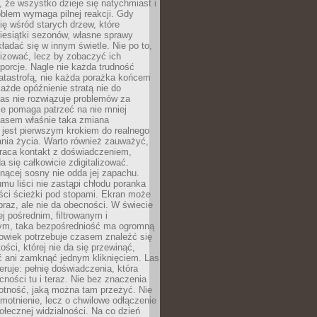
 że wszystko dzieje się natychmiast i
blem wymaga pilnej reakcji. Gdy
się wśród starych drzew, które
iesiątki sezonów, własne sprawy
ładać się w innym świetle. Nie po to,
lizować, lecz by zobaczyć ich
porcje. Nagle nie każda trudność
atastrofą, nie każda porażka końcem
 każde opóźnienie stratą nie do
Las nie rozwiązuje problemów za
le pomaga patrzeć na nie mniej
asem właśnie taka zmiana
 jest pierwszym krokiem do realnego
nia życia. Warto również zauważyć,
wraca kontakt z doświadczeniem,
a się całkowicie zdigitalizować.
nącej sosny nie odda jej zapachu.
mu liści nie zastąpi chłodu poranka
ści ścieżki pod stopami. Ekran może
raz, ale nie da obecności. W świecie
ej pośrednim, filtrowanym i
ym, taka bezpośredniość ma ogromną
owiek potrzebuje czasem znaleźć się
ości, której nie da się przewinąć,
ć ani zamknąć jednym kliknięciem. Las
feruje: pełnię doświadczenia, która
ości tu i teraz. Nie bez znaczenia
otność, jaką można tam przeżyć. Nie
motnienie, lecz o chwilowe odłączenie
połecznej widzialności. Na co dzień