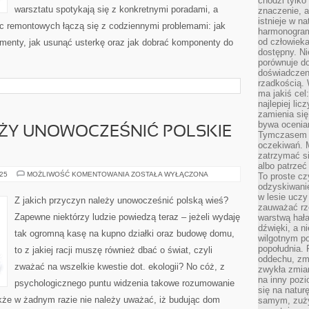
chodzi tylko
warsztatu spotykają się z konkretnymi poradami, a
znaczenie, a
istnieje w n
ac remontowych łączą się z codziennymi problemami: jak
harmonogram
od człowieka
ementy, jak usunąć usterkę oraz jak dobrać komponenty do
dostępny. Ni
porównuje do
doświadczeni
rzadkością.
ma jakiś cel
najlepiej li
zamienia się
bywa ocenia
ŻY UNOWOCZEŚNIĆ POLSKIE
Tymczasem la
oczekiwań. M
zatrzymać s
albo patrzeć
DLACZEGO
025
MOŻLIWOŚĆ KOMENTOWANIA
ZOSTAŁA WYŁĄCZONA
To proste cz
NALEŻY
odzyskiwani
UNOWOCZEŚNIĆ
w lesie uczy
POLSKIE
Z jakich przyczyn należy unowocześnić polską wieś?
ROLNICTWO?
zauważać rze
Zapewne niektórzy ludzie powiedzą teraz – jeżeli wydaję
warstwą hał
dźwięki, a n
tak ogromną kasę na kupno działki oraz budowę domu,
wilgotnym p
popołudnia. 
to z jakiej racji muszę również dbać o świat, czyli
oddechu, zmę
zważać na wszelkie kwestie dot. ekologii? No cóż, z
zwykła zmian
na inny pozi
psychologicznego puntu widzenia takowe rozumowanie
się na natur
że w żadnym razie nie należy uważać, iż budując dom
samym, zuży