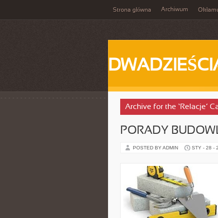
Archiwum
Strona główna
Okłam
DWADZIEŚCI
Archive for the ‘Relacje’ C
PORADY BUDOW
POSTED BY ADMIN
STY - 28 -