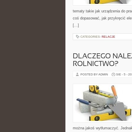
tematy takie jak urządzenia do pr
coś dopasować, jak przykręcić el
[…]
CATEGORIES:
RELACJE
DLACZEGO NALE
ROLNICTWO?
POSTED BY ADMIN
SIE - 5 - 2
można jakoś wytłumaczyć. Jednak