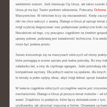
wieloletnim stażem. Jeśli interesuje Cię Ursus, ale także szeroki
Ursus.pl ma być Twoim punktem odniesienia. Polecamy
Ochrona 
Warzywnictwo. W rolnictwie liczy się niezawodność. Kiedy zaczyn
nikt nie chce walczyć z awarią. Dlatego e-Ursus.pl opisuje temat
mógł szybciej diagnozować oraz podejmować praktyczne kroki zw
Niezależnie od tego, czy pracujesz ciągnikiem na średnim gospod
uprawy polowe, podstawą jest świadomość techniczna. A ta wiedz
może być podana prosto.
Serwis koncentruje się na maszynach rolniczych od strony praktyc
które pomagają w ocenie sprzętu pod realne potrzeby. Bo inny tra
załadunku bel, a inny do ciężkiego agregatu. Jedni potrzebują siły 
kompaktowe wymiary. Dla jednych ważne są spalanie, dla innych 
te tematy w jeden spójny obraz, abyś mógł dobrać sprzęt świadom
W świecie ciągników rolniczych szczególnie ważne jest zrozumie
mechanizmów. Dlatego e-Ursus.pl porusza temat motorów – od i
awarii. Znajdziesz tu podejście, które łączy doświadczenie z tym,
użytkownika: jak utrzymać maszynę w formie. Omawiane są kwesti