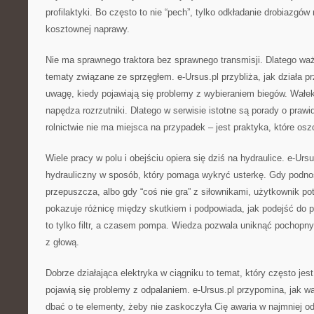
profilaktyki. Bo często to nie “pech”, tylko odkładanie drobiazgów
kosztownej naprawy.
Nie ma sprawnego traktora bez sprawnego transmisji. Dlatego w
tematy związane ze sprzęgłem. e-Ursus.pl przybliża, jak działa p
uwagę, kiedy pojawiają się problemy z wybieraniem biegów. Wałe
napędza rozrzutniki. Dlatego w serwisie istotne są porady o pra
rolnictwie nie ma miejsca na przypadek – jest praktyka, które os
Wiele pracy w polu i obejściu opiera się dziś na hydraulice. e-Ursu
hydrauliczny w sposób, który pomaga wykryć usterkę. Gdy podno
przepuszcza, albo gdy “coś nie gra” z siłownikami, użytkownik po
pokazuje różnicę między skutkiem i podpowiada, jak podejść do
to tylko filtr, a czasem pompa. Wiedza pozwala uniknąć pochopn
z głową.
Dobrze działająca elektryka w ciągniku to temat, który często jes
pojawią się problemy z odpalaniem. e-Ursus.pl przypomina, jak waż
dbać o te elementy, żeby nie zaskoczyła Cię awaria w najmniej