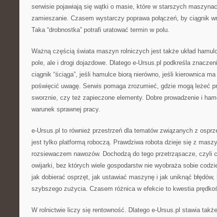
serwisie pojawiają się wątki o masie, które w starszych maszynac
zamieszanie. Czasem wystarczy poprawa połączeń, by ciągnik wró
Taka “drobnostka” potrafi uratować termin w polu.
Ważną częścią świata maszyn rolniczych jest także układ hamulco
pole, ale i drogi dojazdowe. Dlatego e-Ursus.pl podkreśla znaczen
ciągnik “ściąga”, jeśli hamulce biorą nierówno, jeśli kierownica ma
poświęcić uwagę. Serwis pomaga zrozumieć, gdzie mogą leżeć pr
sworznie, czy też zapieczone elementy. Dobre prowadzenie i hamow
warunek sprawnej pracy.
e-Ursus.pl to również przestrzeń dla tematów związanych z ospr
jest tylko platformą roboczą. Prawdziwa robota dzieje się z masz
rozsiewaczem nawozów. Dochodzą do tego przetrząsacze, czyli ca
owijarki, bez których wiele gospodarstw nie wyobraża sobie codzie
jak dobierać osprzęt, jak ustawiać maszynę i jak uniknąć błędów,
szybszego zużycia. Czasem różnica w efekcie to kwestia prędkoś
W rolnictwie liczy się rentowność. Dlatego e-Ursus.pl stawia tak