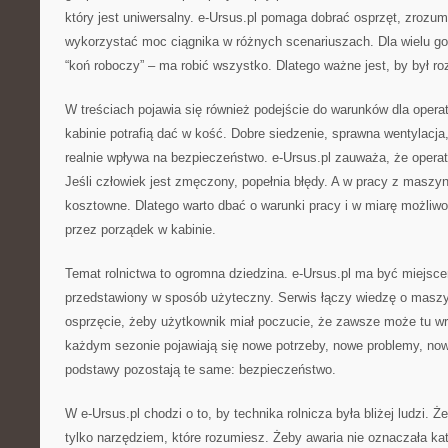
który jest uniwersalny. e-Ursus.pl pomaga dobrać osprzęt, zrozum
wykorzystać moc ciągnika w różnych scenariuszach. Dla wielu gos
“koń roboczy” – ma robić wszystko. Dlatego ważne jest, by był r
W treściach pojawia się również podejście do warunków dla operat
kabinie potrafią dać w kość. Dobre siedzenie, sprawna wentylacja
realnie wpływa na bezpieczeństwo. e-Ursus.pl zauważa, że operat
Jeśli człowiek jest zmęczony, popełnia błędy. A w pracy z maszy
kosztowne. Dlatego warto dbać o warunki pracy i w miarę możliwo
przez porządek w kabinie.
Temat rolnictwa to ogromna dziedzina. e-Ursus.pl ma być miejscem
przedstawiony w sposób użyteczny. Serwis łączy wiedzę o maszy
osprzęcie, żeby użytkownik miał poczucie, że zawsze może tu wró
każdym sezonie pojawiają się nowe potrzeby, nowe problemy, now
podstawy pozostają te same: bezpieczeństwo.
W e-Ursus.pl chodzi o to, by technika rolnicza była bliżej ludzi. Ż
tylko narzędziem, które rozumiesz. Żeby awaria nie oznaczała kat