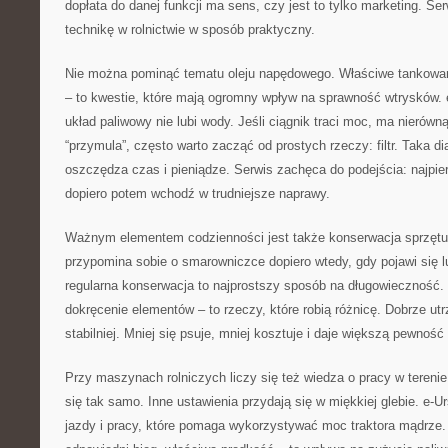
dopłata do danej funkcji ma sens, czy jest to tylko marketing. Se
technikę w rolnictwie w sposób praktyczny.
Nie można pominąć tematu oleju napędowego. Właściwe tankowanie,
– to kwestie, które mają ogromny wpływ na sprawność wtrysków. 
układ paliwowy nie lubi wody. Jeśli ciągnik traci moc, ma nierówną
“przymula”, często warto zacząć od prostych rzeczy: filtr. Taka d
oszczędza czas i pieniądze. Serwis zachęca do podejścia: najpie
dopiero potem wchodź w trudniejsze naprawy.
Ważnym elementem codzienności jest także konserwacja sprzętu
przypomina sobie o smarowniczce dopiero wtedy, gdy pojawi się lu
regularna konserwacja to najprostszy sposób na długowieczność. S
dokręcenie elementów – to rzeczy, które robią różnicę. Dobrze ut
stabilniej. Mniej się psuje, mniej kosztuje i daje większą pewność
Przy maszynach rolniczych liczy się też wiedza o pracy w tereni
się tak samo. Inne ustawienia przydają się w miękkiej glebie. e-Ur
jazdy i pracy, które pomaga wykorzystywać moc traktora mądrze.