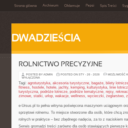
Archiwum
Pepsi
Strona główna
Okłamuje
Spis Treści
Syg
DWADZIEŚCIA
ROLNICTWO PRECYZYJNE
POSTED BY ADMIN
POSTED ON STY - 26 - 2026
MOŻLIWOŚĆ 
WYŁĄCZONA
Tagi:
agroturystyka
,
akcesoria turystyczne
,
bagaże
,
bilety lotnicz
fitness
,
hostele
,
hotele
,
jachty
,
kemping
,
kulturystyka
,
linie lotnic
turystyczna
,
podróże lotnicze
,
podróże tematyczne
,
rejsy
,
rekreac
zimowe
,
statki
,
urlop
,
wakacje
,
wellness
,
wycieczki
,
żeglarstwo
,
z
e-Ursus.pl to pełna witryna poświęcona maszynom uciągowym or
sprzętowi rolnemu. To miejsce stworzone dla osób, które chcą z
rolnych w praktyce – bez zbędnego nadęcia, za to z naciskiem n
Serwis gromadzi treści zarówno dla osób stawiających pierwsze kro