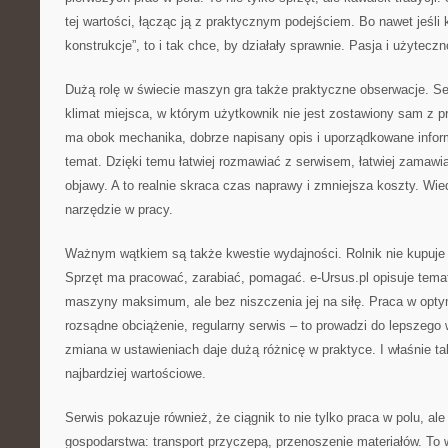
tej wartości, łącząc ją z praktycznym podejściem. Bo nawet jeśli k
konstrukcje”, to i tak chce, by działały sprawnie. Pasja i użytec
Dużą rolę w świecie maszyn gra także praktyczne obserwacje. Se
klimat miejsca, w którym użytkownik nie jest zostawiony sam z p
ma obok mechanika, dobrze napisany opis i uporządkowane infor
temat. Dzięki temu łatwiej rozmawiać z serwisem, łatwiej zamawia
objawy. A to realnie skraca czas naprawy i zmniejsza koszty. Wiedz
narzędzie w pracy.
Ważnym wątkiem są także kwestie wydajności. Rolnik nie kupuje 
Sprzęt ma pracować, zarabiać, pomagać. e-Ursus.pl opisuje tema
maszyny maksimum, ale bez niszczenia jej na siłę. Praca w opt
rozsądne obciążenie, regularny serwis – to prowadzi do lepszeg
zmiana w ustawieniach daje dużą różnicę w praktyce. I właśnie ta
najbardziej wartościowe.
Serwis pokazuje również, że ciągnik to nie tylko praca w polu, al
gospodarstwa: transport przyczepą, przenoszenie materiałów. To