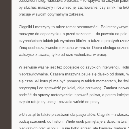
odpowiedni bieg, właściwa prędkość – to wpływa na zużycie paliw
by słuchać maszyny i rozumieć jej zachowanie: czy silnik ma lekk
pracuje w swoim optymalnym zakresie.
Ciągniki i maszyny to także temat sezonowości. Po intensywnym
maszynę do odpoczynku, a przed sezonem – do powrotu na pole. 
czynnościach takich jak wymiana filtrów, a także o prostych rzec
Zimą dochodzą kwestie rozruchu w mrozie. Dobra obsługa sezono
walczysz z awarią, tylko od razu wchodzisz w pracę.
W serwisie ważne jest też podejście do szybkich interwencji. Rol
nieprzewidywalne. Czasem maszyna psuje się daleko od domu, w t
się czas. e-Ursus.pl ma być pomocą w takich momentach, bo ś
przyczyną i co sprawdzić po kolei, daje przewagę. Zamiast nerw
podejść do sprawy metodycznie: sprawdź paliwo, a potem kolejne
często ratuje sytuację i pozwala wrócić do pracy.
e-Ursus.pl to także przestrzeń dla pasjonatów. Ciągniki – zwłasz
budzą szacunek do historii. Wiele osób pamięta je z dzieciństwa,
pierwszych prac w polu. To nie tylko sprzęt, ale kawałek tradycj