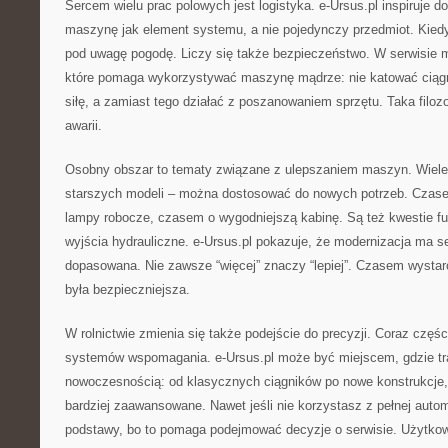
Sercem wielu prac polowych jest logistyka. e-Ursus.pl inspiruje d
maszynę jak element systemu, a nie pojedynczy przedmiot. Kiedy
pod uwagę pogodę. Liczy się także bezpieczeństwo. W serwisie 
które pomaga wykorzystywać maszynę mądrze: nie katować ciągni
siłę, a zamiast tego działać z poszanowaniem sprzętu. Taka filozo
awarii.
Osobny obszar to tematy związane z ulepszaniem maszyn. Wiele
starszych modeli – można dostosować do nowych potrzeb. Czas
lampy robocze, czasem o wygodniejszą kabinę. Są też kwestie f
wyjścia hydrauliczne. e-Ursus.pl pokazuje, że modernizacja ma s
dopasowana. Nie zawsze “więcej” znaczy “lepiej”. Czasem wystar
była bezpieczniejsza.
W rolnictwie zmienia się także podejście do precyzji. Coraz częśc
systemów wspomagania. e-Ursus.pl może być miejscem, gdzie tra
nowoczesnością: od klasycznych ciągników po nowe konstrukcje,
bardziej zaawansowane. Nawet jeśli nie korzystasz z pełnej auto
podstawy, bo to pomaga podejmować decyzje o serwisie. Użytkow