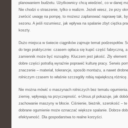
planowaniem budżetu. Użytkownicy chcą wiedzieć, co w danej mas
Nie chodzi o straszenie, tylko o realizm. Jeżeli wiesz, że przy o
zwrócić uwagę na pompę, to możesz zaplanować naprawę tak, by
sezonu. A jeśli rozumiesz, jak wpływa na spalanie zbyt ciężka pra
koszty.
Dużo miejsca w świecie ciągników zajmuje temat podzespołów. Se
do tego praktycznie: czasem opłaca się kupić część fabryczną, 
zamiennik może być rozsądny. Kluczem jest jakość. Zły element
dobre części potrafią wyraźnie poprawić kulturę pracy. Serwis p
znaczenie – materiał, tolerancje, sposób montażu, a nawet drobn
rolniczym czasem to właśnie szczegóły robią największą różnicę.
Nie można mówić o maszynach rolniczych bez tematu ogumienia
ziemię, wpływają na przyczepność. e-Ursus.pl pokazuje, jak dob
zachowanie maszyny w błocie. Ciśnienie, bieżnik, szerokość – te
dobrane ogumienie może oznaczać większe spalanie. Dobrze dobr
efektywność. Dla gospodarstwa to realne korzyści.