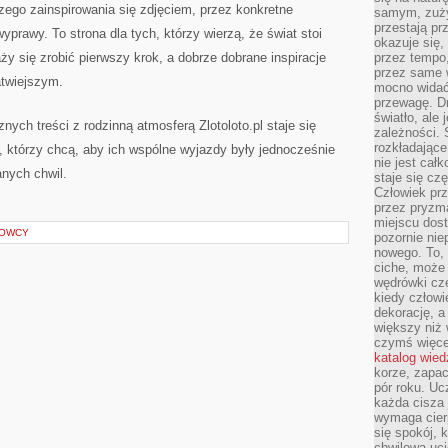
zego zainspirowania się zdjęciem, przez konkretne
samym, zuży
przestają pr
prawy. To strona dla tych, którzy wierzą, że świat stoi
okazuje się,
ży się zrobić pierwszy krok, a dobrze dobrane inspiracje
przez tempo,
przez same 
atwiejszym.
mocno widać,
przewagę. Dr
światło, ale
nych treści z rodzinną atmosferą Zlotoloto.pl staje się
zależności. Ś
rozkładające
 którzy chcą, aby ich wspólne wyjazdy były jednocześnie
nie jest cał
nych chwil.
staje się czę
Człowiek prz
przez pryzm
miejscu dost
ROWCY
pozornie ni
nowego. To, 
ciche, może 
wędrówki cz
kiedy człowi
dekorację, 
większy niż 
czymś więce
katalog wied
korze, zapac
pór roku. Uc
każda cisza 
wymaga cierp
się spokój, 
chwilowa uc