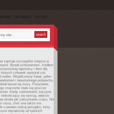
SCRIBE
FACEBOOK
TWITTER
ów zajmuje szczególne miejsce w
braźni. Bywał schronieniem, źródłem
przestrzenią tajemnicy i tłem dla
 których człowiek spotykał coś
 siebie. Współczesny świat, pełen
wiadomień i nieustannego pośpiechu,
ebrał lasowi tej mocy. Przeciwnie,
jego znaczenie stało się jeszcze
aziste. Kiedy codzienność zaczyna
 niekończący się wyścig, wejście
a działa jak zatrzymanie czasu. Nie
 o ciszę, choć ona także ma
le o pewien rodzaj porządku, który
aturze niezależnie od ludzkich