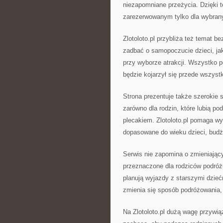
niezapomniane przeżycia. Dzięki 
zarezerwowanym tylko dla wybrany
Zlotoloto.pl przybliża też temat b
zadbać o samopoczucie dzieci, ja
przy wyborze atrakcji. Wszystko p
będzie kojarzył się przede wszyst
Strona prezentuje także szerokie 
zarówno dla rodzin, które lubią po
plecakiem. Zlotoloto.pl pomaga w
dopasowane do wieku dzieci, budże
Serwis nie zapomina o zmieniając
przeznaczone dla rodziców podróżu
planują wyjazdy z starszymi dziećm
zmienia się sposób podróżowania,
Na Zlotoloto.pl dużą wagę przywią