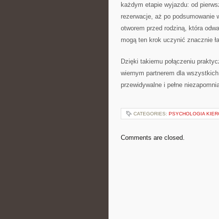
każdym etapie wyjazdu: od pierws
rezerwacje, aż po podsumowanie wy
otworem przed rodziną, która odwa
mogą ten krok uczynić znacznie ł
Dzięki takiemu połączeniu praktycz
wiernym partnerem dla wszystkich,
przewidywalne i pełne niezapomnia
CATEGORIES:
PSYCHOLOGIA KIE
Comments are closed.