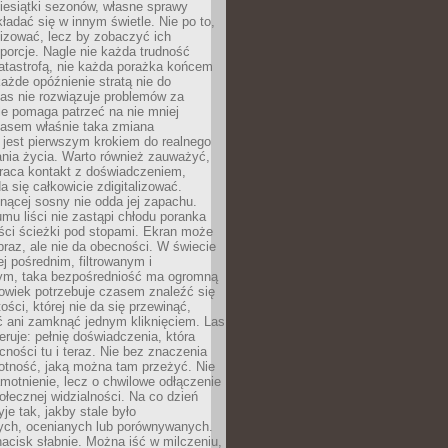
iesiątki sezonów, własne sprawy
ładać się w innym świetle. Nie po to,
lizować, lecz by zobaczyć ich
porcje. Nagle nie każda trudność
atastrofą, nie każda porażka końcem
 każde opóźnienie stratą nie do
Las nie rozwiązuje problemów za
le pomaga patrzeć na nie mniej
asem właśnie taka zmiana
 jest pierwszym krokiem do realnego
nia życia. Warto również zauważyć,
wraca kontakt z doświadczeniem,
a się całkowicie zdigitalizować.
nącej sosny nie odda jej zapachu.
mu liści nie zastąpi chłodu poranka
ści ścieżki pod stopami. Ekran może
raz, ale nie da obecności. W świecie
ej pośrednim, filtrowanym i
ym, taka bezpośredniość ma ogromną
owiek potrzebuje czasem znaleźć się
ości, której nie da się przewinąć,
ć ani zamknąć jednym kliknięciem. Las
feruje: pełnię doświadczenia, która
ości tu i teraz. Nie bez znaczenia
otność, jaką można tam przeżyć. Nie
motnienie, lecz o chwilowe odłączenie
połecznej widzialności. Na co dzień
je tak, jakby stale było
ch, ocenianych lub porównywanych.
nacisk słabnie. Można iść w milczeniu,