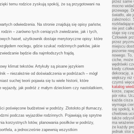
przez same 
ięki temu rodzice zyskują spokój, że są przygotowani na
mocno widać,
przewagę. Dr
światło, ale
zależności. Ś
rozkładające
wartych odwiedzenia. Na stronie znajdują się opisy państw,
nie jest cał
 rodzin – zarówno tych ceniących zwiedzanie, jak i tych,
staje się czę
Człowiek prz
kowych haseł, użytkownik dostaje merytoryczne opisy: które
przez pryzm
względem noclegu, gdzie szukać rodzinnych parków, jakie
miejscu dost
pozornie ni
zwiedzanie będzie dla najmłodszych frajdą.
nowego. To, 
ciche, może 
wędrówki cz
owy klimat tekstów. Artykuły są pisane językiem
kiedy człowi
dekorację, 
lnik – niezależnie od doświadczenia w podróżach – mógł
większy niż 
st suchej teorii pojawia się tu wiele historii, które
czymś więce
katalog wied
e wyjazdy, jak podróż z małym dzieckiem czy nastolatkiem,
korze, zapac
pór roku. Uc
każda cisza 
wymaga cierp
eści poświęcone budżetowi w podróży. Zlotoloto.pl tłumaczy,
się spokój, 
chwilowa uc
ędzmi podczas wyjazdów rodzinnych. Pojawiają się sprytne
także odzys
ia korzystnych lotów, planowania posiłków w podróży,
ma wrażenie,
że każdy pro
ą portfela, a jednocześnie zapewnią wszystkim
jednak stoi 