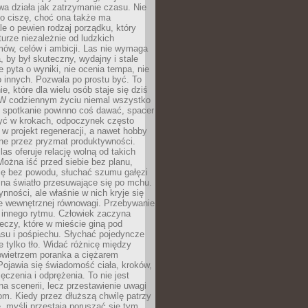
a działa jak zatrzymanie czasu. Nie
 o ciszę, choć ona także ma
le o pewien rodzaj porządku, który
aturze niezależnie od ludzkich
ów, celów i ambicji. Las nie wymaga
, by był skuteczny, wydajny i stale
e pyta o wyniki, nie ocenia tempa, nie
 innych. Pozwala po prostu być. To
e, które dla wielu osób staje się dziś
 W codziennym życiu niemal wszystko
: spotkanie powinno coś dawać, spacer
czyć w krokach, odpoczynek często
 w projekt regeneracji, a nawet hobby
ne przez pryzmat produktywności.
s oferuje relację wolną od takich
ożna iść przed siebie bez planu,
ię bez powodu, słuchać szumu gałęzi
 na światło przesuwające się po mchu.
ynności, ale właśnie w nich kryje się
e wewnętrznej równowagi. Przebywanie
 innego rytmu. Człowiek zaczyna
czy, które w mieście giną pod
asu i pośpiechu. Słychać pojedyncze
ie tylko tło. Widać różnicę między
owietrzem poranka a ciężarem
Pojawia się świadomość ciała, kroków,
czenia i odprężenia. To nie jest
a scenerii, lecz przestawienie uwagi
om. Kiedy przez dłuższą chwilę patrzy
ę, myśli przestają poruszać się tym