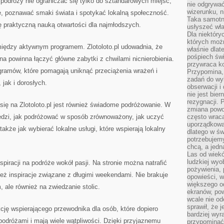
podróży nie ograniczać się tylko do sztandarowych miejsc,
nie odgrywać
wizerunku, n
e, poznawać smaki świata i spotykać lokalną społeczność.
Taka samotn
ę praktyczną nauką otwartości dla najmłodszych.
usłyszeć wł
Dla niektóry
których moż
iędzy aktywnym programem. Zlotoloto.pl udowadnia, że
właśnie dlat
pośpiech świ
a powinna łączyć główne zabytki z chwilami nicnierobienia.
przywraca k
gramów, które pomagają uniknąć przeciążenia wrażeń i
Przypomina, 
zadań do wyk
jak i dorosłych.
obserwacji i
nie jest bie
rezygnacji. 
ię na Zlotoloto.pl jest również świadome podróżowanie. W
zmiana powol
edzi, jak podróżować w sposób zrównoważony, jak uczyć
często wraca
uporządkowan
także jak wybierać lokalne usługi, które wspierają lokalny
dlatego w św
potrzebujemy
chcą, a jedna
Las od wiek
ludzkiej wyo
nspiracji na podróże wokół pasji. Na stronie można natrafić
pożywienia, 
też inspiracje związane z długimi weekendami. Nie brakuje
opowieści, w
większego od
ale również na zwiedzanie stolic.
ekranów, po
wcale nie od
sprawił, że 
nkcję wspierającego przewodnika dla osób, które dopiero
bardziej wyr
odróżami i mają wiele wątpliwości. Dzięki przyjaznemu
przypominać