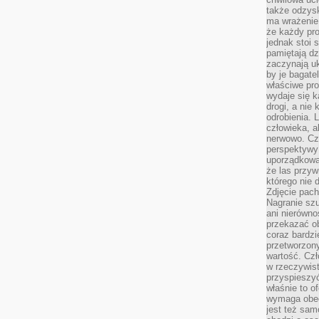
także odzys
ma wrażenie,
że każdy pro
jednak stoi 
pamiętają dz
zaczynają uk
by je bagate
właściwe pro
wydaje się k
drogi, a nie
odrobienia. 
człowieka, a
nerwowo. Cz
perspektywy
uporządkowa
że las przy
którego nie d
Zdjęcie pach
Nagranie szu
ani nierówno
przekazać ob
coraz bardzi
przetworzon
wartość. Czł
w rzeczywist
przyspieszy
właśnie to o
wymaga obecn
jest też sam