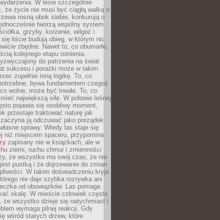
wydarzenia. W lesie szczególnie
 że życie nie musi być ciągłą walką o
zewa rosną obok siebie, konkurują o
 jednocześnie tworzą wspólny system
ciółka, grzyby, korzenie, wilgoć i
 się liście budują obieg, w którym nic
kowicie zbędne. Nawet to, co obumarłe,
ścią kolejnego etapu istnienia.
yzwyczajony do patrzenia na świat
at sukcesu i porażki może w takim
rzec zupełnie inną logikę. To, co
epotrzebne, bywa fundamentem czegoś
co wolne, może być trwałe. To, co
mieć największą siłę. W połowie leśnej
ęsto pojawia się osobliwy moment,
ek przestaje traktować naturę jak
a zaczyna ją odczuwać jako porządek
własne sprawy. Wtedy las staje się
j niż miejscem spaceru, przypomina
zy
zapisany nie w książkach, ale w
hu ziemi, ruchu chmur i zmienności
zy, że wszystko ma swój czas, że nie
jest pustką i że dojrzewanie do zmian
liwości. W takim doświadczeniu kryje
którego nie daje szybka rozrywka ani
ieczka od obowiązków. Las pomaga
kać skalę. W mieście człowiek często
 że wszystko dzieje się natychmiast i
blem wymaga pilnej reakcji. Gdy
się wśród starych drzew, które