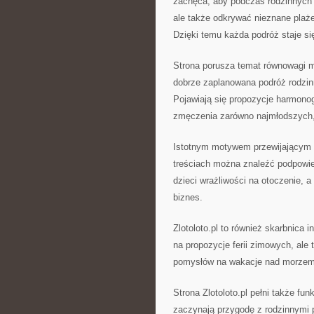
zachęca, aby podczas rodzinnych 
ale także odkrywać nieznane plaż
Dzięki temu każda podróż staje si
Strona porusza temat równowagi m
dobrze zaplanowana podróż rodzinn
Pojawiają się propozycje harmono
zmęczenia zarówno najmłodszych, 
Istotnym motywem przewijającym s
treściach można znaleźć podpowi
dzieci wrażliwości na otoczenie, a 
biznes.
Zlotoloto.pl to również skarbnica i
na propozycje ferii zimowych, ale 
pomysłów na wakacje nad morzem, 
Strona Zlotoloto.pl pełni także fu
zaczynają przygodę z rodzinnymi p