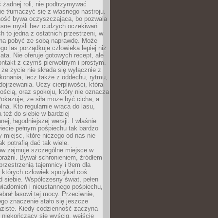
 żadnej roli, nie podtrzymywać
ie tłumaczyć się z własnego nastroju.
ość bywa oczyszczająca, bo pozwala
asne myśli bez cudzych oczekiwań.
ch to jedna z ostatnich przestrzeni, w
na pobyć ze sobą naprawdę. Może
ego las porządkuje człowieka lepiej niż
ata. Nie oferuje gotowych recept, ale
ontakt z czymś pierwotnym i prostym.
że życie nie składa się wyłącznie z
onania, lecz także z oddechu, rytmu,
 dojrzewania. Uczy cierpliwości, która
rnością, oraz spokoju, który nie oznacza
Pokazuje, że siła może być cicha, a
na. Kto regularnie wraca do lasu,
 też do siebie w bardziej
ej, łagodniejszej wersji. I właśnie
iecie pełnym pośpiechu tak bardzo
 miejsc, które niczego od nas nie
k potrafią dać tak wiele.
ów zajmuje szczególne miejsce w
braźni. Bywał schronieniem, źródłem
przestrzenią tajemnicy i tłem dla
 których człowiek spotykał coś
 siebie. Współczesny świat, pełen
wiadomień i nieustannego pośpiechu,
ebrał lasowi tej mocy. Przeciwnie,
jego znaczenie stało się jeszcze
aziste. Kiedy codzienność zaczyna
 niekończący się wyścig, wejście