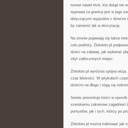
tonowi nawet ktoś, kto dotąd nie 
wyprawa za granicę jest w jego za
dotyczącymi wyjazdów z dziećmi i
by zamienić lęk w ekscytację.
Na stronie pojawiają się także tre
celu podróży. Zlotoloto.pl podpowi
dzieci na zabawę, jak wybierać pla
zbyt zatłoczonych miejsc.
Zlotoloto.pl wyróżnia spójna wizja,
czas bliskości. W artykułach częs
dziećmi na długo i stają się rodzi
Serwis prezentuje treści w sposób
szerokiemu zakresowi zagadnień Z
pomysłów, jak i tych, którzy po pro
Zlotoloto.pl można traktować jak r