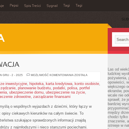
Pepsi
Tagi
Tagi
uje
Spis Treści
Sygnał
SUB
A
WACJA
Las od wiek
ludzkiej wyo
ESTONIA
 GRU - 2 - 2025
MOŻLIWOŚĆ KOMENTOWANIA
ZOSTAŁA
pożywienia, 
I
CHORWACJA
opowieści, w
ze inwestycyjne
,
hipoteka
,
karta kredytowa
,
konto osobiste
,
większego od
czędzanie
,
planowanie budżetu
,
podatki
,
polisa
,
portfel
ekranów, po
enia
,
ubezpieczenie domu
,
ubezpieczenie na życie
,
wcale nie od
eczenie zdrowotne
,
zarządzanie finansami
sprawił, że 
bardziej wyr
z myślą o wspólnych wyjazdach z dziećmi, który łączy w
przypominać
między drzew
z opisy ciekawych kierunków na całym świecie. To
chodzi tylko
łżeństwa szukające sprawdzonych informacji znajdą
znaczenie, a
istnieje w n
róży z najmłodszymi i nieco starszymi pociechami.