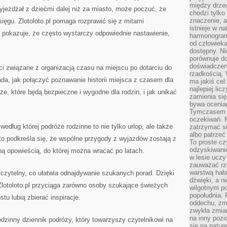
między drzew
wyjeżdżał z dziećmi dalej niż za miasto, może poczuć, że
chodzi tylko
znaczenie, a
sięgu. Zlotoloto.pl pomaga rozprawić się z mitami
istnieje w n
 pokazuje, że często wystarczy odpowiednie nastawienie,
harmonogram
od człowieka
dostępny. Ni
porównuje do
doświadczeni
ści związane z organizacją czasu na miejscu po dotarciu do
rzadkością.
ada, jak połączyć poznawanie historii miejsca z czasem dla
ma jakiś cel
najlepiej li
że, które będą bezpieczne i wygodne dla rodzin, i jak unikać
zamienia się
bywa ocenia
Tymczasem la
oczekiwań. M
 według której podróże rodzinne to nie tylko urlop, ale także
zatrzymać s
albo patrzeć
to podkreśla się, że wspólne przygody z wyjazdów zostają z
To proste cz
odzyskiwani
nną opowieścią, do której można wracać po latach.
w lesie uczy
zauważać rze
warstwą hał
 czytelny, co ułatwia odnajdywanie szukanych porad. Dzięki
dźwięki, a n
lotoloto.pl przyciąga zarówno osoby szukające świeżych
wilgotnym p
popołudnia. 
stu lubią zbierać inspiracje.
oddechu, zmę
zwykła zmian
na inny pozi
odzinny dziennik podróży, który towarzyszy czytelnikowi na
się na natur