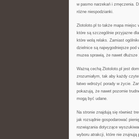
w pasmo narzekań i zmęczenia. Dz
różne niespodzianki.
Zlotoloto.pl to także mapa miejsc 
które są szczególnie przyjazne dla
które wolą relaks. Zamiast ogólni
dzielnice są najwygodniejsze pod 
muzea sprawią, że nawet dłuższe 
Ważną cechą Zlotoloto.pl jest dom
zrozumiałym, tak aby każdy czyte
łatwo wdrożyć porady w życie. Zamia
pokazują, że nawet pozornie trudn
mogą być udane.
Na stronie znajdują się również tr
jak rozsądnie gospodarować pieni
rozwiązania dotyczące wyszukiwan
wyboru atrakcji, które nie zrujnuj