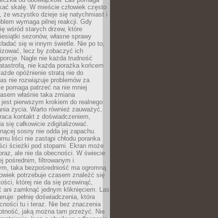
kać skalę. W mieście człowiek często
 że wszystko dzieje się natychmiast i
blem wymaga pilnej reakcji. Gdy
się wśród starych drzew, które
iesiątki sezonów, własne sprawy
ładać się w innym świetle. Nie po to,
lizować, lecz by zobaczyć ich
porcje. Nagle nie każda trudność
atastrofą, nie każda porażka końcem
 każde opóźnienie stratą nie do
Las nie rozwiązuje problemów za
le pomaga patrzeć na nie mniej
asem właśnie taka zmiana
 jest pierwszym krokiem do realnego
nia życia. Warto również zauważyć,
wraca kontakt z doświadczeniem,
a się całkowicie zdigitalizować.
nącej sosny nie odda jej zapachu.
mu liści nie zastąpi chłodu poranka
ści ścieżki pod stopami. Ekran może
raz, ale nie da obecności. W świecie
ej pośrednim, filtrowanym i
ym, taka bezpośredniość ma ogromną
owiek potrzebuje czasem znaleźć się
ości, której nie da się przewinąć,
ć ani zamknąć jednym kliknięciem. Las
feruje: pełnię doświadczenia, która
ości tu i teraz. Nie bez znaczenia
otność, jaką można tam przeżyć. Nie