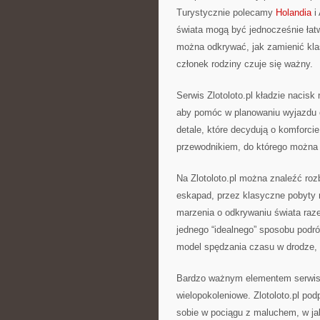
Turystycznie polecamy
Holandia
i 
świata mogą być jednocześnie łatw
można odkrywać, jak zamienić kl
członek rodziny czuje się ważny.
Serwis Zlotoloto.pl kładzie nacisk
aby pomóc w planowaniu wyjazdu o
detale, które decydują o komforcie
przewodnikiem, do którego można
Na Zlotoloto.pl można znaleźć roz
eskapad, przez klasyczne pobyty n
marzenia o odkrywaniu świata raze
jednego “idealnego” sposobu pod
model spędzania czasu w drodze, 
Bardzo ważnym elementem serwisu 
wielopokoleniowe. Zlotoloto.pl po
sobie w pociągu z maluchem, w jak