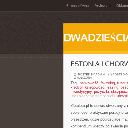
Archiwum
Strona główna
Okłam
DWADZIEŚCI
ESTONIA I CHOR
POSTED BY ADMIN
POSTED ON
WYŁĄCZONA
Tagi:
bankowość
,
faktoring
,
fundus
kredyty
,
księgowość
,
leasing
,
osz
inwestycyjny
,
pożyczki
,
ubezpiecz
ubezpieczenie samochodu
,
ubezpi
Zlotoloto.pl to serwis stworzony 
sobie idee, praktyczne porady ora
przestrzeń, gdzie podróżujące ma
kompendium wiedzy po świecie pod