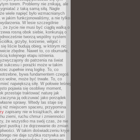
tym torem. Problemy nie znikają, ale
zygniatać z taką samą siłą. Nagle
 że wiele napięć było wzmacnianych
 w jakim funkcjonowaliśmy, a nie tylko
wydarzenia. W lesie szczególnie
 że życie nie musi być ciągłą walką o
zewa rosną obok siebie, konkurują o
 jednocześnie tworzą wspólny system
ciółka, grzyby, korzenie, wilgoć i
 się liście budują obieg, w którym nic
kowicie zbędne. Nawet to, co obumarłe,
ścią kolejnego etapu istnienia.
yzwyczajony do patrzenia na świat
at sukcesu i porażki może w takim
rzec zupełnie inną logikę. To, co
epotrzebne, bywa fundamentem czegoś
co wolne, może być trwałe. To, co
mieć największą siłę. W połowie leśnej
ęsto pojawia się osobliwy moment,
ek przestaje traktować naturę jak
a zaczyna ją odczuwać jako porządek
własne sprawy. Wtedy las staje się
j niż miejscem spaceru, przypomina
zy
zapisany nie w książkach, ale w
hu ziemi, ruchu chmur i zmienności
zy, że wszystko ma swój czas, że nie
jest pustką i że dojrzewanie do zmian
liwości. W takim doświadczeniu kryje
którego nie daje szybka rozrywka ani
ieczka od obowiązków. Las pomaga