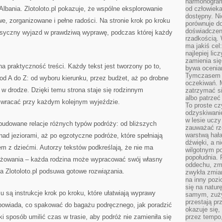
harmonogram
Albania. Zlotoloto.pl pokazuje, że wspólne eksplorowanie
od człowieka
dostępny. Ni
e, zorganizowane i pełne radości. Na stronie krok po kroku
porównuje do
doświadczeni
asyczny wyjazd w prawdziwą wyprawę, podczas której każdy
rzadkością.
ma jakiś cel
najlepiej li
zamienia się
 na praktyczność treści. Każdy tekst jest tworzony po to,
bywa ocenia
Tymczasem la
d A do Z: od wyboru kierunku, przez budżet, aż po drobne
oczekiwań. M
 w drodze. Dzięki temu strona staje się rodzinnym
zatrzymać s
albo patrzeć
 wracać przy każdym kolejnym wyjeździe.
To proste cz
odzyskiwani
w lesie uczy
budowane relacje różnych typów podróży: od bliższych
zauważać rze
warstwą hał
ad jeziorami, aż po egzotyczne podróże, które spełniają
dźwięki, a n
m z dziećmi. Autorzy tekstów podkreślają, że nie ma
wilgotnym p
popołudnia. 
różowania – każda rodzina może wypracować swój własny
oddechu, zmę
a Zlotoloto.pl podsuwa gotowe rozwiązania.
zwykła zmian
na inny pozi
się na natur
są instrukcje krok po kroku, które ułatwiają wyprawy
samym, zuży
przestają pr
dpowiada, co spakować do bagażu podręcznego, jak poradzić
okazuje się,
i sposób umilić czas w trasie, aby podróż nie zamieniła się
przez tempo,