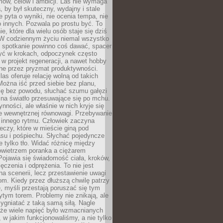
ów, celów i ambicji. Las nie wymaga
, by był skuteczny, wydajny i stale
e pyta o wyniki, nie ocenia tempa, nie
 innych. Pozwala po prostu być. To
e, które dla wielu osób staje się dziś
 W codziennym życiu niemal wszystko
: spotkanie powinno coś dawać, spacer
czyć w krokach, odpoczynek często
 w projekt regeneracji, a nawet hobby
ne przez pryzmat produktywności.
s oferuje relację wolną od takich
ożna iść przed siebie bez planu,
ię bez powodu, słuchać szumu gałęzi
 na światło przesuwające się po mchu.
ynności, ale właśnie w nich kryje się
e wewnętrznej równowagi. Przebywanie
 innego rytmu. Człowiek zaczyna
czy, które w mieście giną pod
asu i pośpiechu. Słychać pojedyncze
ie tylko tło. Widać różnicę między
owietrzem poranka a ciężarem
Pojawia się świadomość ciała, kroków,
czenia i odprężenia. To nie jest
a scenerii, lecz przestawienie uwagi
om. Kiedy przez dłuższą chwilę patrzy
ę, myśli przestają poruszać się tym
tym torem. Problemy nie znikają, ale
zygniatać z taką samą siłą. Nagle
 że wiele napięć było wzmacnianych
 w jakim funkcjonowaliśmy, a nie tylko