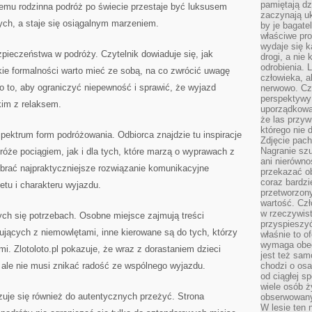
pamiętają dz
temu rodzinna podróż po świecie przestaje być luksusem
zaczynają uk
ch, a staje się osiągalnym marzeniem.
by je bagate
właściwe pro
wydaje się k
ezpieczeństwa w podróży. Czytelnik dowiaduje się, jak
drogi, a nie
odrobienia. 
kie formalności warto mieć ze sobą, na co zwrócić uwagę
człowieka, a
o to, aby ograniczyć niepewność i sprawić, że wyjazd
nerwowo. Cz
perspektywy
kim z relaksem.
uporządkowa
że las przy
którego nie d
spektrum form podróżowania. Odbiorca znajdzie tu inspiracje
Zdjęcie pach
Nagranie szu
dróże pociągiem, jak i dla tych, które marzą o wyprawach z
ani nierówno
ybrać najpraktyczniejsze rozwiązanie komunikacyjne
przekazać ob
coraz bardzi
tu i charakteru wyjazdu.
przetworzon
wartość. Czł
w rzeczywist
ych się potrzebach. Osobne miejsce zajmują treści
przyspieszy
jących z niemowlętami, inne kierowane są do tych, którzy
właśnie to o
wymaga obecn
i. Zlotoloto.pl pokazuje, że wraz z dorastaniem dzieci
jest też sam
 ale nie musi znikać radość ze wspólnego wyjazdu.
chodzi o osa
od ciągłej s
wiele osób ży
zuje się również do autentycznych przeżyć. Strona
obserwowany
W lesie ten 