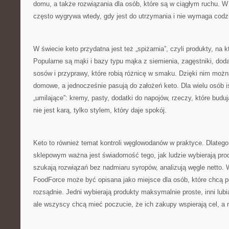
domu, a także rozwiązania dla osób, które są w ciągłym ruchu. W 
często wygrywa wtedy, gdy jest do utrzymania i nie wymaga codzie
W świecie keto przydatna jest też „spiżarnia”, czyli produkty, na k
Popularne są mąki i bazy typu mąka z siemienia, zagęstniki, doda
sosów i przyprawy, które robią różnicę w smaku. Dzięki nim można
domowe, a jednocześnie pasują do założeń keto. Dla wielu osób i
„umilające”: kremy, pasty, dodatki do napojów, rzeczy, które budują
nie jest karą, tylko stylem, który daje spokój.
Keto to również temat kontroli węglowodanów w praktyce. Dlateg
sklepowym ważna jest świadomość tego, jak ludzie wybierają prod
szukają rozwiązań bez nadmiaru syropów, analizują węgle netto. 
FoodForce może być opisana jako miejsce dla osób, które chcą 
rozsądnie. Jedni wybierają produkty maksymalnie proste, inni lubi
ale wszyscy chcą mieć poczucie, że ich zakupy wspierają cel, a n