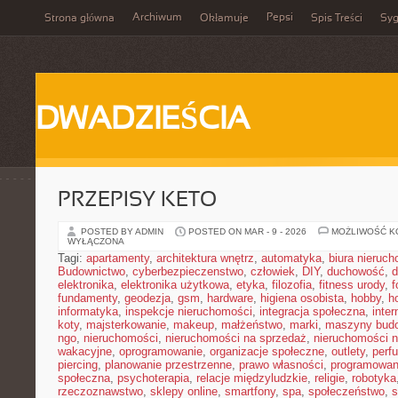
Archiwum
Pepsi
Strona główna
Okłamuje
Spis Treści
Syg
DWADZIEŚCIA
PRZEPISY KETO
POSTED BY ADMIN
POSTED ON MAR - 9 - 2026
MOŻLIWOŚĆ 
WYŁĄCZONA
Tagi:
apartamenty
,
architektura wnętrz
,
automatyka
,
biura nieruc
Budownictwo
,
cyberbezpieczenstwo
,
człowiek
,
DIY
,
duchowość
,
d
elektronika
,
elektronika użytkowa
,
etyka
,
filozofia
,
fitness urody
,
f
fundamenty
,
geodezja
,
gsm
,
hardware
,
higiena osobista
,
hobby
,
h
informatyka
,
inspekcje nieruchomości
,
integracja społeczna
,
inter
koty
,
majsterkowanie
,
makeup
,
małżeństwo
,
marki
,
maszyny bud
ngo
,
nieruchomości
,
nieruchomości na sprzedaż
,
nieruchomości 
wakacyjne
,
oprogramowanie
,
organizacje społeczne
,
outlety
,
perf
piercing
,
planowanie przestrzenne
,
prawo własności
,
programowan
społeczna
,
psychoterapia
,
relacje międzyludzkie
,
religie
,
robotyka
rzeczoznawstwo
,
sklepy online
,
smartfony
,
spa
,
społeczeństwo
,
s