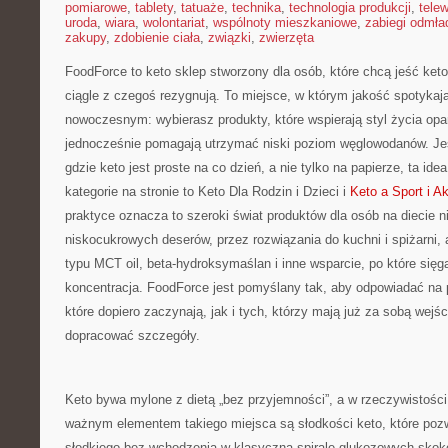
pomiarowe
,
tablety
,
tatuaże
,
technika
,
technologia produkcji
,
telew
uroda
,
wiara
,
wolontariat
,
wspólnoty mieszkaniowe
,
zabiegi odmła
zakupy
,
zdobienie ciała
,
związki
,
zwierzęta
FoodForce to keto sklep stworzony dla osób, które chcą jeść ket
ciągle z czegoś rezygnują. To miejsce, w którym jakość spotykaj
nowoczesnym: wybierasz produkty, które wspierają styl życia opa
jednocześnie pomagają utrzymać niski poziom węglowodanów. Jeś
gdzie keto jest proste na co dzień, a nie tylko na papierze, ta ide
kategorie na stronie to Keto Dla Rodzin i Dzieci i
Keto a Sport i 
praktyce oznacza to szeroki świat produktów dla osób na diecie
niskocukrowych deserów, przez rozwiązania do kuchni i spiżarni, 
typu MCT oil, beta-hydroksymaślan i inne wsparcie, po które sięga
koncentracja. FoodForce jest pomyślany tak, aby odpowiadać na
które dopiero zaczynają, jak i tych, którzy mają już za sobą wejś
dopracować szczegóły.
Keto bywa mylone z dietą „bez przyjemności”, a w rzeczywistośc
ważnym elementem takiego miejsca są słodkości keto, które pozw
słodkiego bez wchodzenia w klasyczną spiralę glukozowych skok