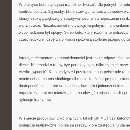
W praktyce keto styl życia ma różne „twarze”. Dla jednych to redu
kontrola apetytu. Są osoby, które stawiają na keto z powodów wy
którzy szukają większej przewidywalności w samopoczuciu i unik
wahań cukru. Niezależnie od motywacji, wspólnym mianownikiem j
wybór jedzenia był spójny. Sklep keto, który rozumie te potrzeby,
czas, redukuje liczbę wątpliwości i pozwala szybciej przejść do dz
Istotnym elementem keto codzienności jest także odpowiednie po
diecie. Nie chodzi o to, by być perfekcyjnym, tylko by mieć rozwi
ryzyko „wpadek”. Keto słodycze i przekąski mogą pełnić rolę ra
rośnie ochota na coś słodkiego albo gdy dzień jest po prostu trudn
dostępność opcji, które są zgodne z low carb i jednocześnie sma
największych różnic między „dietą na chwilę” a „stylem na długo”
sytuacje kryzysowe.
W świecie produktów funkcjonalnych, takich jak MCT czy ketonow
podejście realistyczne. To nie są rzeczy, które zastępują fundam