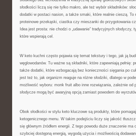
słodkości liczą się nie tylko makro, ale też wybór składników: słod
dodatki w postaci nasion, a także smaki, które realnie cieszą. T
proteinowe przekąski, ciastka czy mieszanki do przygotowania c
Idea jest prosta: nie chodzi o „udawanie” tradycyjnych słodyczy, t
które wspierają cel.
W keto kuchni często pojawia się temat tekstury i tego, jak ją b
węglowodanów. Tu ważne są składniki, które zapewniają pełnię: p
także dodatki, które wzbogacają bez konieczności sięgania po cuki
jest też to, jak organizm reaguje na różne słodziki, dlatego w pode
możliwość wyboru: monk fruit albo inne rozwiązania, zależnie od p
słodycze mogą być awaryjną opcją zamiast powodem do wyrzutó
Obok słodkości w stylu keto kluczowe są produkty, które pomag
ketogenicznego menu. W takim podejściu liczy się jakość tłuszcz
się głównym źródłem energii. Z tego powodu duże znaczenie ma o
szybciej dostępną energią, wygodą użycia i możliwością dodawan