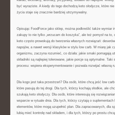
być wyraziste. A kiedy do tego dochodzą keto słodycze, które nie 
życia staje się znacznie bardziej utrzymywalny.
Opisując FoodForce jako sklep, można podkreślić także wymiar in
zakupy to nie tylko „wrzucam do koszyka”, ale też pomysł na to,
keto często prowokują do tworzenia własnych rozwiązań: deserów
napojów, a nawet wersji klasyków w stylu low carb. W miarę jak c
organizmu, zaczyna rozumieć, co działa: jakie smaki pomagają u
składniki są najlepiej tolerowane, jakie porcje są optymalne. Taki
procesu: wspiera eksperymentowanie i pozwala rozwijać własną r
Dla kogo jest taka przestrzeń? Dla osób, które chcą jeść low carb
które pasują do tej drogi. Dla tych, którzy kochają słodkie, ale c
szukają keto słodyczy. Dla osób, które interesują się rozwiązani
wsparcie w rytuale dnia. Dla tych, którzy czytają o suplementach
elementów, które mogą uzupełnić plan. Dla zapracowanych, dla sp
lubią mieć kontrolę nad składem, i dla tych, którzy po prostu chcą