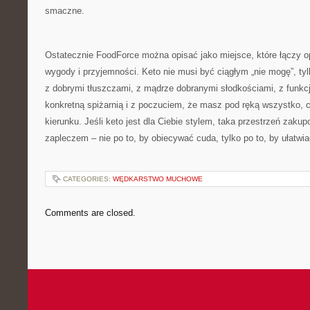
smaczne.
Ostatecznie FoodForce można opisać jako miejsce, które łączy op
wygody i przyjemności. Keto nie musi być ciągłym „nie mogę”, ty
z dobrymi tłuszczami, z mądrze dobranymi słodkościami, z funkc
konkretną spiżarnią i z poczuciem, że masz pod ręką wszystko, c
kierunku. Jeśli keto jest dla Ciebie stylem, taka przestrzeń za
zapleczem – nie po to, by obiecywać cuda, tylko po to, by ułatw
CATEGORIES:
WĘDKARSTWO MUCHOWE
Comments are closed.