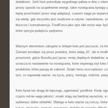
dodatkiem. Jeśli ktoś potrzebuje wygodnego paliwa w dniu z inte
prosty sposób na uzupełnienie energii, takie rozwiązania bywają u
lepiej przechodzić przez etap adaptacji, czasem sięga po wsparci
się wtedy, gdy wszystko jest osadzone w rutynie: nawodnienie, s
tłuszcze i konsekwencja. FoodForce jako opis idei może więc być
które sprzyja podejściu spójnemu.
Ważnym elementem zakupów w sklepie keto jest poczucie, że ktoś
Zamiast przebijać się przez produkty, które udają „fit”, ale w śro
przestrzeń, gdzie filozofia jest jasna: mniej zbędnych dodatków, 
oznacza to nastawienie na rozwiązania, które wspierają styl ket
produktów, które pasują do założeń. Dzięki temu oszczędzasz cz
tym, co naprawdę ważne: na życiu, pracy, treningu, rodzinie, pasj
Keto bywa też drogą do lepszego „ogarniania” posiłków. Kiedy og
często rośnie waga jakości: smaki stają się bardziej wyraziste, a
wybierasz dobre składniki. Dlatego w keto ważne są rzeczy, któr
kakao, ekstrakty, aromaty, przyprawy, dodatki do napojów. Wtedy