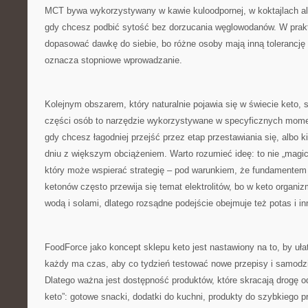
MCT bywa wykorzystywany w kawie kuloodpornej, w koktajlach al
gdy chcesz podbić sytość bez dorzucania węglowodanów. W prak
dopasować dawkę do siebie, bo różne osoby mają inną tolerancję
oznacza stopniowe wprowadzanie.
Kolejnym obszarem, który naturalnie pojawia się w świecie keto,
części osób to narzędzie wykorzystywane w specyficznych momen
gdy chcesz łagodniej przejść przez etap przestawiania się, albo 
dniu z większym obciążeniem. Warto rozumieć ideę: to nie „magicz
który może wspierać strategię – pod warunkiem, że fundamentem 
ketonów często przewija się temat elektrolitów, bo w keto organ
wodą i solami, dlatego rozsądne podejście obejmuje też potas i i
FoodForce jako koncept sklepu keto jest nastawiony na to, by uł
każdy ma czas, aby co tydzień testować nowe przepisy i samodzie
Dlatego ważna jest dostępność produktów, które skracają drogę od
keto”: gotowe snacki, dodatki do kuchni, produkty do szybkiego 