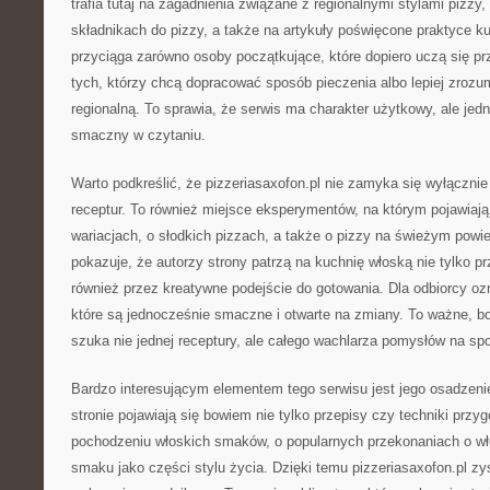
trafia tutaj na zagadnienia związane z regionalnymi stylami pizzy,
składnikach do pizzy, a także na artykuły poświęcone praktyce kul
przyciąga zarówno osoby początkujące, które dopiero uczą się pr
tych, którzy chcą dopracować sposób pieczenia albo lepiej zrozu
regionalną. To sprawia, że serwis ma charakter użytkowy, ale jed
smaczny w czytaniu.
Warto podkreślić, że pizzeriasaxofon.pl nie zamyka się wyłączni
receptur. To również miejsce eksperymentów, na którym pojawiają
wariacjach, o słodkich pizzach, a także o pizzy na świeżym powi
pokazuje, że autorzy strony patrzą na kuchnię włoską nie tylko pr
również przez kreatywne podejście do gotowania. Dla odbiorcy ozn
które są jednocześnie smaczne i otwarte na zmiany. To ważne, bo
szuka nie jednej receptury, ale całego wachlarza pomysłów na spo
Bardzo interesującym elementem tego serwisu jest jego osadzeni
stronie pojawiają się bowiem nie tylko przepisy czy techniki przyg
pochodzeniu włoskich smaków, o popularnych przekonaniach o wło
smaku jako części stylu życia. Dzięki temu pizzeriasaxofon.pl zy