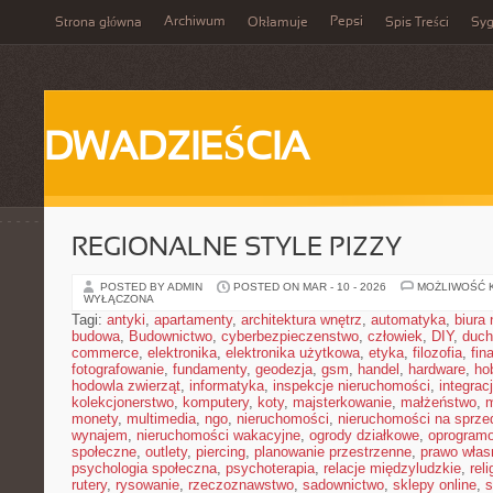
Archiwum
Pepsi
Strona główna
Okłamuje
Spis Treści
Syg
DWADZIEŚCIA
REGIONALNE STYLE PIZZY
POSTED BY ADMIN
POSTED ON MAR - 10 - 2026
MOŻLIWOŚĆ 
WYŁĄCZONA
Tagi:
antyki
,
apartamenty
,
architektura wnętrz
,
automatyka
,
biura
budowa
,
Budownictwo
,
cyberbezpieczenstwo
,
człowiek
,
DIY
,
duc
commerce
,
elektronika
,
elektronika użytkowa
,
etyka
,
filozofia
,
fin
fotografowanie
,
fundamenty
,
geodezja
,
gsm
,
handel
,
hardware
,
ho
hodowla zwierząt
,
informatyka
,
inspekcje nieruchomości
,
integrac
kolekcjonerstwo
,
komputery
,
koty
,
majsterkowanie
,
małżeństwo
,
m
monety
,
multimedia
,
ngo
,
nieruchomości
,
nieruchomości na sprze
wynajem
,
nieruchomości wakacyjne
,
ogrody działkowe
,
oprogram
społeczne
,
outlety
,
piercing
,
planowanie przestrzenne
,
prawo włas
psychologia społeczna
,
psychoterapia
,
relacje międzyludzkie
,
reli
rutery
,
rysowanie
,
rzeczoznawstwo
,
sadownictwo
,
sklepy online
,
s