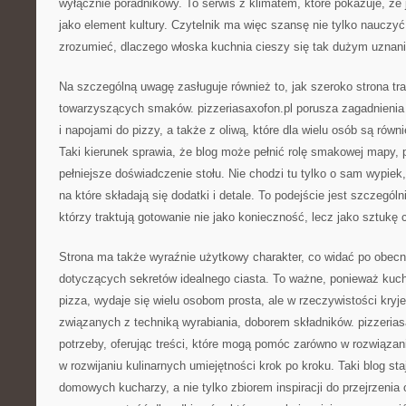
wyłącznie poradnikowy. To serwis z klimatem, które pokazuje, że
jako element kultury. Czytelnik ma więc szansę nie tylko nauczyć s
zrozumieć, dlaczego włoska kuchnia cieszy się tak dużym uznan
Na szczególną uwagę zasługuje również to, jak szeroko strona tra
towarzyszących smaków. pizzeriasaxofon.pl porusza zagadnienia
i napojami do pizzy, a także z oliwą, które dla wielu osób są rów
Taki kierunek sprawia, że blog może pełnić rolę smakowej mapy
pełniejsze doświadczenie stołu. Nie chodzi tu tylko o sam wypiek
na które składają się dodatki i detale. To podejście jest szczegól
którzy traktują gotowanie nie jako konieczność, lecz jako sztukę 
Strona ma także wyraźnie użytkowy charakter, co widać po obecn
dotyczących sekretów idealnego ciasta. To ważne, ponieważ kuc
pizza, wydaje się wielu osobom prosta, ale w rzeczywistości kry
związanych z techniką wyrabiania, doborem składników. pizzerias
potrzeby, oferując treści, które mogą pomóc zarówno w rozwiązan
w rozwijaniu kulinarnych umiejętności krok po kroku. Taki blog st
domowych kucharzy, a nie tylko zbiorem inspiracji do przejrzenia