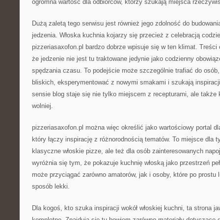
ogromna wartość dla odbiorców, którzy szukają miejsca rzeczywi
Dużą zaletą tego serwisu jest również jego zdolność do budowani
jedzenia. Włoska kuchnia kojarzy się przecież z celebracją codzi
pizzeriasaxofon.pl bardzo dobrze wpisuje się w ten klimat. Treści
że jedzenie nie jest tu traktowane jedynie jako codzienny obowią
spędzania czasu. To podejście może szczególnie trafiać do osób, 
bliskich, eksperymentować z nowymi smakami i szukają inspiracji
sensie blog staje się nie tylko miejscem z recepturami, ale także 
wolniej.
pizzeriasaxofon.pl można więc określić jako wartościowy portal dla 
który łączy inspirację z różnorodnością tematów. To miejsce dla t
klasyczne włoskie pizze, ale też dla osób zainteresowanych napo
wyróżnia się tym, że pokazuje kuchnię włoską jako przestrzeń pe
może przyciągać zarówno amatorów, jak i osoby, które po prostu l
sposób lekki.
Dla kogoś, kto szuka inspiracji wokół włoskiej kuchni, ta strona ja
kompletne. Znajdują się tu bowiem zarówno materiały dotyczące