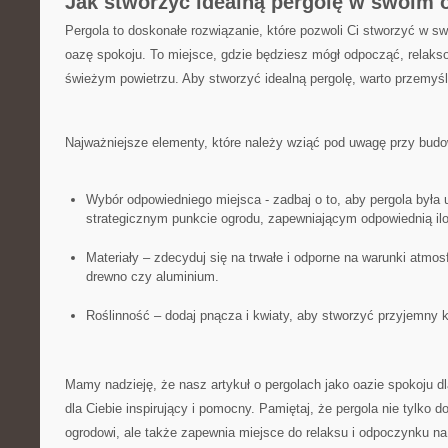
Jak stworzyć idealną pergolę w swoim 
Pergola to doskonałe rozwiązanie, które pozwoli Ci stworzyć w s
oazę spokoju. To miejsce, ‍gdzie‍ będziesz⁣ mógł odpocząć, relakso
świeżym powietrzu. Aby stworzyć idealną pergolę, warto przemyśleć
Najważniejsze elementy, które należy ⁣wziąć pod uwagę przy budow
Wybór odpowiedniego miejsca ⁢- zadbaj o to, aby pergola była
strategicznym⁢ punkcie ogrodu, zapewniającym odpowiednią iloś
Materiały – zdecyduj się na trwałe i ​odporne na warunki atmosf
drewno czy aluminium.
Roślinność – dodaj pnącza i kwiaty, aby stworzyć przyjemny kl
Mamy nadzieję, że nasz artykuł o pergolach jako oazie spokoju d
dla Ciebie inspirujący i pomocny. Pamiętaj, że pergola nie tylko d
ogrodowi, ale także zapewnia⁣ miejsce do relaksu i odpoczynku na 