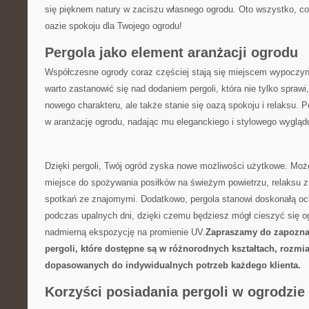
się pięknem natury w zaciszu własnego ogrodu. Oto wszystko, co 
oazie spokoju dla Twojego ogrodu!
Pergola jako element​ aranżacji ogrodu
Współczesne ogrody coraz częściej stają ⁤się miejscem wypoczynk
warto zastanowić się nad dodaniem pergoli, która nie tylko sprawi
nowego charakteru, ale ⁣także stanie się oazą ‌spokoju i relaksu. 
​w aranżację ogrodu, nadając mu eleganckiego i stylowego wygląd
Dzięki pergoli, Twój ogród zyska nowe możliwości użytkowe. Moż
miejsce do spożywania posiłków ⁤na świeżym⁤ powietrzu, relaksu‍ 
spotkań ze znajomymi. Dodatkowo, pergola stanowi doskonałą oc
podczas upalnych dni, dzięki czemu będziesz mógł cieszyć się 
nadmierną ekspozycję na promienie UV.
Zapraszamy do zapoznani
pergoli, które dostępne są w różnorodnych kształtach, rozmia
‌dopasowanych do indywidualnych potrzeb każdego klienta.
Korzyści posiadania pergoli w ​ogrodzie