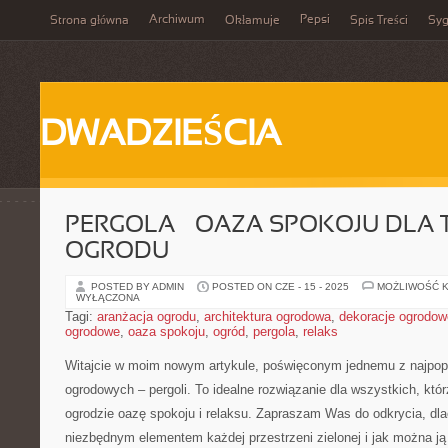
Archiwum
Pepsi
Strona główna
Okłamuje
Spis Treści
Syg
DWADZIEŚCIA
PERGOLA – OAZA SPOKOJU DLA
OGRODU
POSTED BY ADMIN
POSTED ON CZE - 15 - 2025
MOŻLIWOŚĆ 
WYŁĄCZONA
Tagi:
aranżacja ogrodu
,
architektura ogrodowa
,
dekoracje ogrodow
ogrodowe
,
oaza spokoju
,
ogród
,
pergola
,
relaks
Witajcie w moim nowym artykule, poświęconym jednemu z najpop
ogrodowych – pergoli. ⁣To idealne rozwiązanie dla wszystkich, kt
ogrodzie oazę spokoju i relaksu. Zapraszam Was do odkrycia,⁢ d
niezbędnym elementem każdej ‍przestrzeni zielonej i jak można j