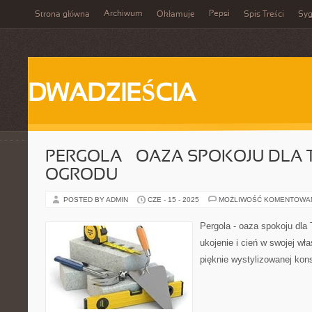
Archiwum
Pepsi
Strona główna
Okłamuje
Spis Treści
Syg
DWADZIEŚCIA
PERGOLA – OAZA SPOKOJU DLA
OGRODU
POSTED BY ADMIN
CZE - 15 - 2025
MOŻLIWOŚĆ KOMENTOWA
Pergola - oaza spokoju dla
ukojenie i cień w swojej wła
pięknie wystylizowanej konst