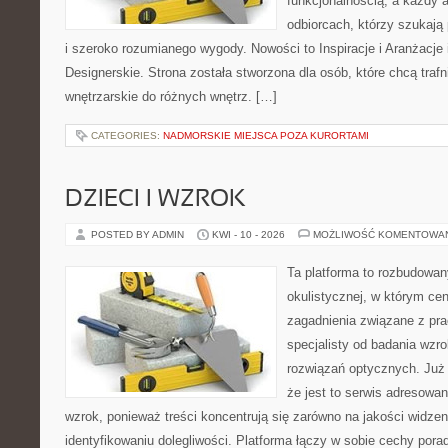
funkcjonalnością, a każdy a
odbiorcach, którzy szukają
i szeroko rozumianego wygody. Nowości to Inspiracje i Aranżacje
Designerskie. Strona została stworzona dla osób, które chcą trafn
wnętrzarskie do różnych wnętrz. […]
CATEGORIES:
NADMORSKIE MIEJSCA POZA KURORTAMI
DZIECI I WZROK
POSTED BY ADMIN
KWI - 10 - 2026
MOŻLIWOŚĆ KOMENTOWA
Ta platforma to rozbudowa
okulistycznej, w którym cen
zagadnienia związane z prac
specjalisty od badania wzr
rozwiązań optycznych. Już 
że jest to serwis adresowa
wzrok, ponieważ treści koncentrują się zarówno na jakości widzeni
identyfikowaniu dolegliwości. Platforma łączy w sobie cechy porad