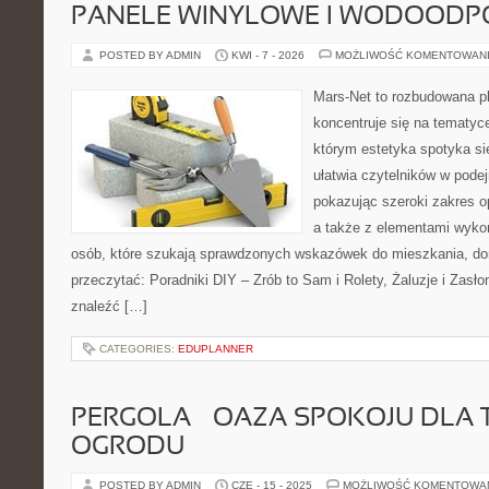
PANELE WINYLOWE I WODOODP
POSTED BY ADMIN
KWI - 7 - 2026
MOŻLIWOŚĆ KOMENTOWAN
Mars-Net to rozbudowana pl
koncentruje się na tematyce
którym estetyka spotyka si
ułatwia czytelników w pode
pokazując szeroki zakres o
a także z elementami wyko
osób, które szukają sprawdzonych wskazówek do mieszkania, dom
przeczytać: Poradniki DIY – Zrób to Sam i Rolety, Żaluzje i Zasł
znaleźć […]
CATEGORIES:
EDUPLANNER
PERGOLA – OAZA SPOKOJU DLA
OGRODU
POSTED BY ADMIN
CZE - 15 - 2025
MOŻLIWOŚĆ KOMENTOWA