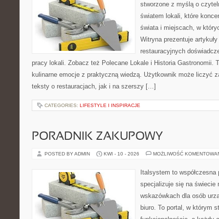
stworzone z myślą o czyte
światem lokali, które konce
świata i miejscach, w któr
Witryna prezentuje artykuły
restauracyjnych doświadcze
pracy lokali. Zobacz też Polecane Lokale i Historia Gastronomii. T
kulinarne emocje z praktyczną wiedzą. Użytkownik może liczyć z
teksty o restauracjach, jak i na szerszy […]
CATEGORIES:
LIFESTYLE I INSPIRACJE
PORADNIK ZAKUPOWY
POSTED BY ADMIN
KWI - 10 - 2026
MOŻLIWOŚĆ KOMENTOWA
Italsystem to współczesna p
specjalizuje się na świecie
wskazówkach dla osób urzą
biuro. To portal, w którym s