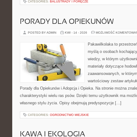
CATEGORIES:
BALUSTRADY I PORĘCZE
PORADY DLA OPIEKUNÓW
POSTED BY ADMIN
KWI - 14 - 2026
MOŻLIWOŚĆ KOMENTOWA
Pakawilkolaka to przestrzeń
myślą o osobach kochając
wiedzy, w którym użytkowni
materiały dotyczące hodowl
zaawansowanych, w którym i
wartościowy zestaw artykułó
Porady dla Opiekunów i Adopcja i Opieka. Na stronie można zna
charakterystyki wielu ras psów. Dzięki temu użytkownik ma moż
własnego stylu życia. Opisy obejmują predyspozycje […]
CATEGORIES:
OGRODNICTWO MIEJSKIE
KAWA I EKOLOGIA