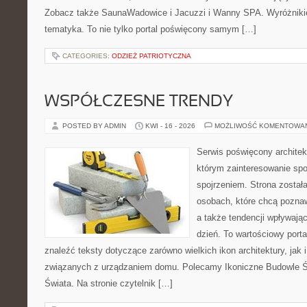
Zobacz także SaunaWadowice i Jacuzzi i Wanny SPA. Wyróżnikiem
tematyka. To nie tylko portal poświęcony samym […]
CATEGORIES:
ODZIEŻ PATRIOTYCZNA
WSPÓŁCZESNE TRENDY
POSTED BY ADMIN
KWI - 16 - 2026
MOŻLIWOŚĆ KOMENTOWA
Serwis poświęcony architek
którym zainteresowanie sp
spojrzeniem. Strona został
osobach, które chcą pozna
a także tendencji wpływają
dzień. To wartościowy port
znaleźć teksty dotyczące zarówno wielkich ikon architektury, jak
związanych z urządzaniem domu. Polecamy Ikoniczne Budowle Św
Świata. Na stronie czytelnik […]