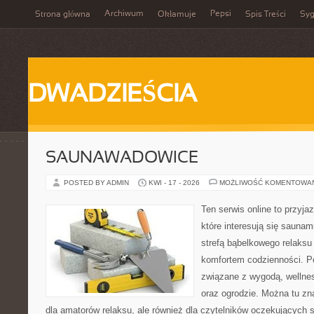
Archiwum
Pepsi
Strona główna
Okłamuje
Spis Treści
Syg
DWADZIEŚCIA
SAUNAWADOWICE
POSTED BY ADMIN
KWI - 17 - 2026
MOŻLIWOŚĆ KOMENTOWA
Ten serwis online to przyja
które interesują się sauna
strefą bąbelkowego relaks
komfortem codzienności. Po
związane z wygodą, wellne
oraz ogrodzie. Można tu z
dla amatorów relaksu, ale również dla czytelników oczekujących 