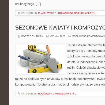
edukacyjnego, […]
CATEGORIES:
PLAŻE, WYSPY I OCEANICZNE RAJSKIE ZAKĄTKI
SEZONOWE KWIATY I KOMPOZYC
POSTED BY ADMIN
KWI - 8 - 2026
MOŻLIWOŚĆ KOMENTOWAN
Ta przestrzeń internetowa t
spotyka się z romantyzmem
źródło pomysłów dla osób, k
detale, a jednocześnie chcą
roślin. Całość skupia się wo
zamyka się wyłącznie w tej
także do praktycznych artykułów o roślinach, sezonowości, trwał
komponowania. To strona dla marzycieli, gdzie styl łączy się z w
CATEGORIES:
ROCKOWY I GRUNGE’OWY STYL