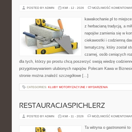
POSTED BY ADMIN
KWI - 12 - 2026
MOŻLIWOŚĆ KOMENTOWA
kawakochanie.pl to miejsce
z herbacianą tradycją, a m
napojów zamienia się w konk
ciekawostki i codzienną da
tematyczny, który został s
czarnej, osób ceniących ro
dla tych, którzy po prostu chcą poszerzyć swoją wiedzę codzienn
przygotowywaniem ulubionych napojów. Polecam Kawa w Biznesi
stronie można znaleźć szczegółowe […]
CATEGORIES:
KLUBY MOTORYZACYJNE I WYDARZENIA
RESTAURACJASPICHLERZ
POSTED BY ADMIN
KWI - 11 - 2026
MOŻLIWOŚĆ KOMENTOWA
Ta witryna o gastronomii to