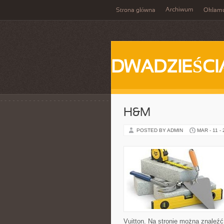
Archiwum
Strona główna
Okłam
DWADZIEŚCI
H&M
POSTED BY ADMIN
MAR - 11 -
Vuitton. Na stronie można znaleźć 