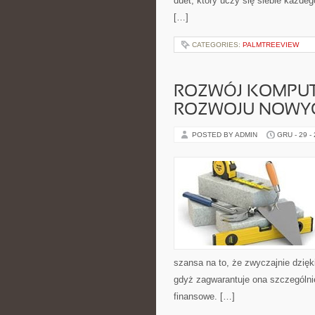
duet, który uczy się siebie każdeg
[…]
CATEGORIES:
PALMTREEVIEW
ROZWÓJ KOMPUT
ROZWOJU NOWYC
POSTED BY ADMIN
GRU - 29 -
szansa na to, że zwyczajnie dzięk
gdyż zagwarantuje ona szczególni
finansowe. […]