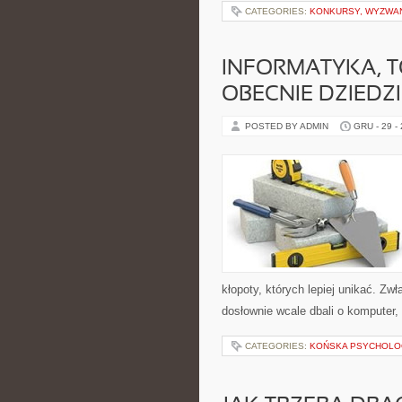
CATEGORIES:
KONKURSY, WYZWAN
INFORMATYKA, 
OBECNIE DZIEDZ
POSTED BY ADMIN
GRU - 29 -
kłopoty, których lepiej unikać. Zw
dosłownie wcale dbali o komputer
CATEGORIES:
KOŃSKA PSYCHOLOG