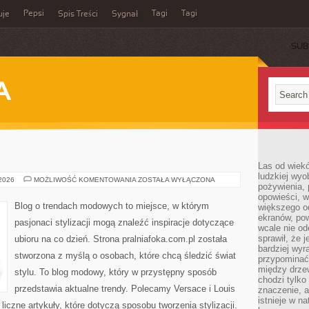
Pepsi
Tagi
Tagi
uje
Spis Treści
Sygnał
SUB
A
Las od wiek
ludzkiej wyo
H&M
 2026
MOŻLIWOŚĆ KOMENTOWANIA
ZOSTAŁA WYŁĄCZONA
pożywienia, 
opowieści, w
Blog o trendach modowych to miejsce, w którym
większego od
ekranów, po
pasjonaci stylizacji mogą znaleźć inspiracje dotyczące
wcale nie od
sprawił, że 
ubioru na co dzień. Strona pralniafoka.com.pl została
bardziej wyr
stworzona z myślą o osobach, które chcą śledzić świat
przypominać
między drzew
stylu. To blog modowy, który w przystępny sposób
chodzi tylko
przedstawia aktualne trendy. Polecamy Versace i Louis
znaczenie, a
istnieje w n
liczne artykuły, które dotyczą sposobu tworzenia stylizacji.