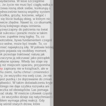
wydarzenia. W lesie szczególnie
 że życie nie musi być ciągłą walką o
zewa rosną obok siebie, konkurują o
 jednocześnie tworzą wspólny system
ciółka, grzyby, korzenie, wilgoć i
 się liście budują obieg, w którym nic
kowicie zbędne. Nawet to, co obumarłe,
ścią kolejnego etapu istnienia.
yzwyczajony do patrzenia na świat
at sukcesu i porażki może w takim
rzec zupełnie inną logikę. To, co
epotrzebne, bywa fundamentem czegoś
co wolne, może być trwałe. To, co
mieć największą siłę. W połowie leśnej
ęsto pojawia się osobliwy moment,
ek przestaje traktować naturę jak
a zaczyna ją odczuwać jako porządek
własne sprawy. Wtedy las staje się
j niż miejscem spaceru, przypomina
zy
zapisany nie w książkach, ale w
hu ziemi, ruchu chmur i zmienności
zy, że wszystko ma swój czas, że nie
jest pustką i że dojrzewanie do zmian
liwości. W takim doświadczeniu kryje
którego nie daje szybka rozrywka ani
ieczka od obowiązków. Las pomaga
kać skalę. W mieście człowiek często
 że wszystko dzieje się natychmiast i
blem wymaga pilnej reakcji. Gdy
się wśród starych drzew, które