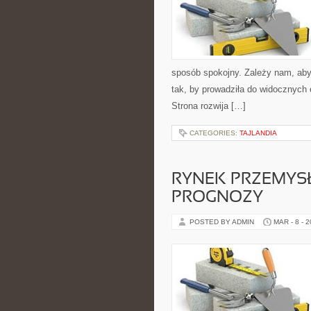
sposób spokojny. Zależy nam, aby 
tak, by prowadziła do widocznych 
Strona rozwija […]
CATEGORIES:
TAJLANDIA
RYNEK PRZEMYSŁU
PROGNOZY
POSTED BY ADMIN
MAR - 8 - 