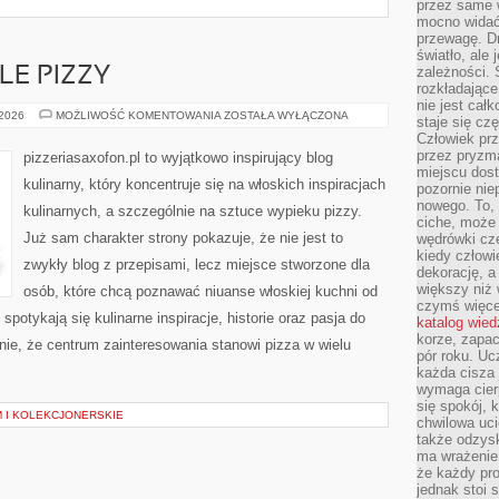
przez same 
mocno widać,
przewagę. Dr
światło, ale
zależności. Ś
LE PIZZY
rozkładające
nie jest cał
REGIONALNE
 2026
MOŻLIWOŚĆ KOMENTOWANIA
ZOSTAŁA WYŁĄCZONA
staje się czę
STYLE
Człowiek prz
PIZZY
przez pryzm
pizzeriasaxofon.pl to wyjątkowo inspirujący blog
miejscu dost
kulinarny, który koncentruje się na włoskich inspiracjach
pozornie ni
nowego. To, 
kulinarnych, a szczególnie na sztuce wypieku pizzy.
ciche, może 
Już sam charakter strony pokazuje, że nie jest to
wędrówki cz
kiedy człowi
zwykły blog z przepisami, lecz miejsce stworzone dla
dekorację, 
większy niż 
osób, które chcą poznawać niuanse włoskiej kuchni od
czymś więce
 spotykają się kulinarne inspiracje, historie oraz pasja do
katalog wied
korze, zapac
nie, że centrum zainteresowania stanowi pizza w wielu
pór roku. Uc
każda cisza 
wymaga cierp
się spokój, 
 I KOLEKCJONERSKIE
chwilowa uc
także odzys
ma wrażenie,
że każdy pro
jednak stoi 