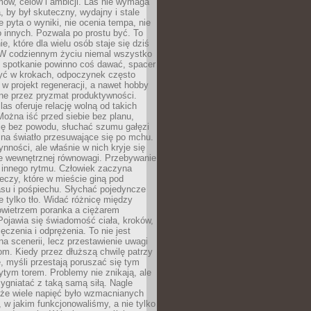
ów, celów i ambicji. Las nie wymaga
, by był skuteczny, wydajny i stale
e pyta o wyniki, nie ocenia tempa, nie
 innych. Pozwala po prostu być. To
e, które dla wielu osób staje się dziś
 W codziennym życiu niemal wszystko
: spotkanie powinno coś dawać, spacer
czyć w krokach, odpoczynek często
 w projekt regeneracji, a nawet hobby
ne przez pryzmat produktywności.
s oferuje relację wolną od takich
ożna iść przed siebie bez planu,
ię bez powodu, słuchać szumu gałęzi
 na światło przesuwające się po mchu.
ynności, ale właśnie w nich kryje się
e wewnętrznej równowagi. Przebywanie
 innego rytmu. Człowiek zaczyna
czy, które w mieście giną pod
asu i pośpiechu. Słychać pojedyncze
ie tylko tło. Widać różnicę między
owietrzem poranka a ciężarem
Pojawia się świadomość ciała, kroków,
czenia i odprężenia. To nie jest
a scenerii, lecz przestawienie uwagi
om. Kiedy przez dłuższą chwilę patrzy
ę, myśli przestają poruszać się tym
tym torem. Problemy nie znikają, ale
zygniatać z taką samą siłą. Nagle
 że wiele napięć było wzmacnianych
 w jakim funkcjonowaliśmy, a nie tylko