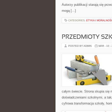
Autorzy publikacji starają się pr
mogą […]
CATEGORIES:
ETYKA I MORALNOŚ
PRZEDMIOTY SZK
POSTED BY ADMIN
MAR - 10 -
całym świecie. Strona skupia si
doświadczeniami szkolnymi, a także
cyfrowa transformacja szkoły, ho