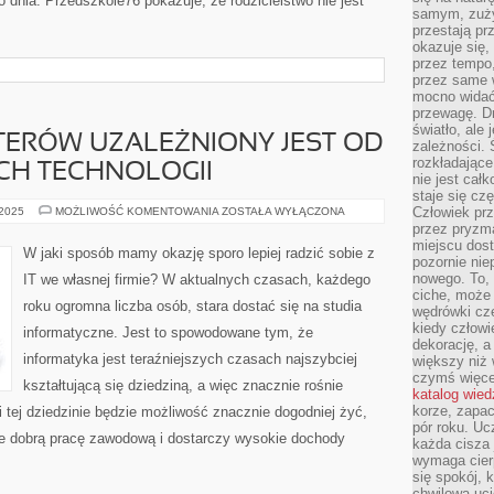
o dnia. Przedszkole76 pokazuje, że rodzicielstwo nie jest
samym, zuży
przestają pr
okazuje się,
przez tempo,
przez same 
mocno widać,
przewagę. Dr
światło, ale
ERÓW UZALEŻNIONY JEST OD
zależności. Ś
rozkładające
H TECHNOLOGII
nie jest cał
staje się czę
ROZWÓJ
Człowiek prz
 2025
MOŻLIWOŚĆ KOMENTOWANIA
ZOSTAŁA WYŁĄCZONA
KOMPUTERÓW
przez pryzm
UZALEŻNIONY
miejscu dost
JEST
W jaki sposób mamy okazję sporo lepiej radzić sobie z
OD
pozornie ni
ROZWOJU
nowego. To, 
IT we własnej firmie? W aktualnych czasach, każdego
NOWYCH
ciche, może 
TECHNOLOGII
roku ogromna liczba osób, stara dostać się na studia
wędrówki cz
kiedy człowi
informatyczne. Jest to spowodowane tym, że
dekorację, 
informatyka jest teraźniejszych czasach najszybciej
większy niż 
czymś więce
kształtującą się dziedziną, a więc znacznie rośnie
katalog wied
korze, zapac
i tej dziedzinie będzie możliwość znacznie dogodniej żyć,
pór roku. Uc
e dobrą pracę zawodową i dostarczy wysokie dochody
każda cisza 
wymaga cierp
się spokój, 
chwilowa uc