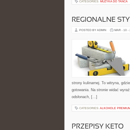
CATEGORIES:
MUZYKA DO TAŃCA
REGIONALNE STY
POSTED BY ADMIN
MAR - 10 -
strony kulinarnej. To witryna, gdzie
gotowania. Na stronie widać wyraź
odsłonach, […]
CATEGORIES:
ALKOHOLE PREMIUM
PRZEPISY KETO