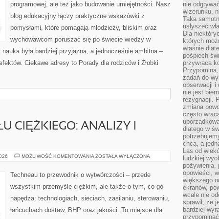
programowej, ale też jako budowanie umiejętności. Nasz
nie odgrywać
wizerunku, n
blog edukacyjny łączy praktyczne wskazówki z
Taka samotn
usłyszeć wł
pomysłami, które pomagają młodzieży, bliskim oraz
Dla niektóry
wychowawcom poruszać się po świecie wiedzy w
których moż
właśnie dlat
nauka była bardziej przyjazna, a jednocześnie ambitna –
pośpiech świ
efektów. Ciekawe adresy to Porady dla rodziców i Źłobki
przywraca k
Przypomina, 
zadań do wyk
obserwacji i
nie jest bie
rezygnacji. 
zmiana powol
często wraca
uporządkowan
 CIĘŻKIEGO: ANALIZY I
dlatego w św
potrzebujemy
chcą, a jedna
Las od wiek
RYNEK
2026
MOŻLIWOŚĆ KOMENTOWANIA
ZOSTAŁA WYŁĄCZONA
ludzkiej wyo
PRZEMYSŁU
pożywienia, 
CIĘŻKIEGO:
ANALIZY
opowieści, w
Techneau to przewodnik o wytwórczości – przede
I
większego od
PROGNOZY
wszystkim przemyśle ciężkim, ale także o tym, co go
ekranów, po
wcale nie od
napędza: technologiach, sieciach, zasilaniu, sterowaniu,
sprawił, że 
bardziej wyr
łańcuchach dostaw, BHP oraz jakości. To miejsce dla
przypominać