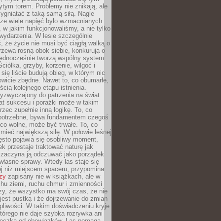
tym torem. Problemy nie znikają, ale
zygniatać z taką samą siłą. Nagle
 że wiele napięć było wzmacnianych
 w jakim funkcjonowaliśmy, a nie tylko
wydarzenia. W lesie szczególnie
 że życie nie musi być ciągłą walką o
zewa rosną obok siebie, konkurują o
 jednocześnie tworzą wspólny system
ciółka, grzyby, korzenie, wilgoć i
 się liście budują obieg, w którym nic
kowicie zbędne. Nawet to, co obumarłe,
ścią kolejnego etapu istnienia.
yzwyczajony do patrzenia na świat
at sukcesu i porażki może w takim
rzec zupełnie inną logikę. To, co
epotrzebne, bywa fundamentem czegoś
co wolne, może być trwałe. To, co
mieć największą siłę. W połowie leśnej
ęsto pojawia się osobliwy moment,
ek przestaje traktować naturę jak
a zaczyna ją odczuwać jako porządek
własne sprawy. Wtedy las staje się
j niż miejscem spaceru, przypomina
zy
zapisany nie w książkach, ale w
hu ziemi, ruchu chmur i zmienności
zy, że wszystko ma swój czas, że nie
jest pustką i że dojrzewanie do zmian
liwości. W takim doświadczeniu kryje
którego nie daje szybka rozrywka ani
ieczka od obowiązków. Las pomaga