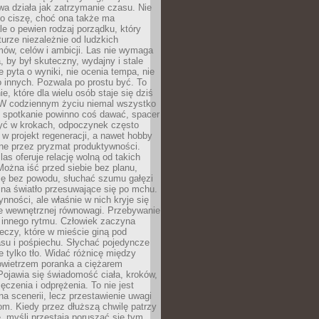
a działa jak zatrzymanie czasu. Nie
 o ciszę, choć ona także ma
le o pewien rodzaj porządku, który
aturze niezależnie od ludzkich
ów, celów i ambicji. Las nie wymaga
, by był skuteczny, wydajny i stale
e pyta o wyniki, nie ocenia tempa, nie
 innych. Pozwala po prostu być. To
e, które dla wielu osób staje się dziś
 W codziennym życiu niemal wszystko
: spotkanie powinno coś dawać, spacer
czyć w krokach, odpoczynek często
 w projekt regeneracji, a nawet hobby
ne przez pryzmat produktywności.
s oferuje relację wolną od takich
ożna iść przed siebie bez planu,
ię bez powodu, słuchać szumu gałęzi
 na światło przesuwające się po mchu.
ynności, ale właśnie w nich kryje się
e wewnętrznej równowagi. Przebywanie
 innego rytmu. Człowiek zaczyna
czy, które w mieście giną pod
asu i pośpiechu. Słychać pojedyncze
ie tylko tło. Widać różnicę między
owietrzem poranka a ciężarem
Pojawia się świadomość ciała, kroków,
czenia i odprężenia. To nie jest
a scenerii, lecz przestawienie uwagi
om. Kiedy przez dłuższą chwilę patrzy
ę, myśli przestają poruszać się tym