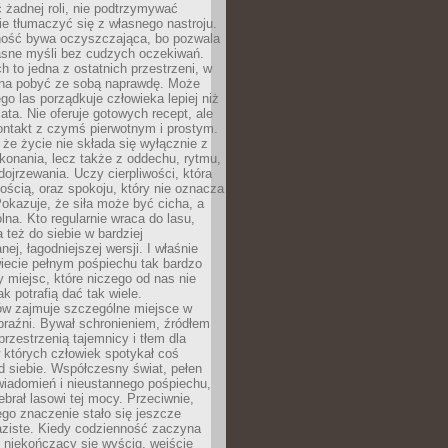
 żadnej roli, nie podtrzymywać
ie tłumaczyć się z własnego nastroju.
ość bywa oczyszczająca, bo pozwala
asne myśli bez cudzych oczekiwań.
ch to jedna z ostatnich przestrzeni, w
na pobyć ze sobą naprawdę. Może
ego las porządkuje człowieka lepiej niż
ata. Nie oferuje gotowych recept, ale
ontakt z czymś pierwotnym i prostym.
że życie nie składa się wyłącznie z
onania, lecz także z oddechu, rytmu,
 dojrzewania. Uczy cierpliwości, która
rnością, oraz spokoju, który nie oznacza
Pokazuje, że siła może być cicha, a
na. Kto regularnie wraca do lasu,
 też do siebie w bardziej
ej, łagodniejszej wersji. I właśnie
iecie pełnym pośpiechu tak bardzo
 miejsc, które niczego od nas nie
k potrafią dać tak wiele.
ów zajmuje szczególne miejsce w
braźni. Bywał schronieniem, źródłem
przestrzenią tajemnicy i tłem dla
 których człowiek spotykał coś
 siebie. Współczesny świat, pełen
wiadomień i nieustannego pośpiechu,
ebrał lasowi tej mocy. Przeciwnie,
jego znaczenie stało się jeszcze
aziste. Kiedy codzienność zaczyna
 niekończący się wyścig, wejście