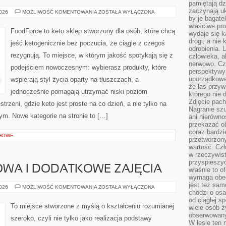
pamiętają dz
zaczynają uk
PRZEPISY
2026
MOŻLIWOŚĆ KOMENTOWANIA
ZOSTAŁA WYŁĄCZONA
KETO
by je bagate
właściwe pro
FoodForce to keto sklep stworzony dla osób, które chcą
wydaje się k
drogi, a nie
jeść ketogenicznie bez poczucia, że ciągle z czegoś
odrobienia. 
rezygnują. To miejsce, w którym jakość spotykają się z
człowieka, a
nerwowo. Cz
podejściem nowoczesnym: wybierasz produkty, które
perspektywy
uporządkowa
wspierają styl życia oparty na tłuszczach, a
że las przy
jednocześnie pomagają utrzymać niski poziom
którego nie d
Zdjęcie pach
rzeni, gdzie keto jest proste na co dzień, a nie tylko na
Nagranie szu
 tym. Nowe kategorie na stronie to […]
ani nierówno
przekazać ob
coraz bardzi
HOWE
przetworzon
wartość. Czł
w rzeczywist
przyspieszy
WA I DODATKOWE ZAJĘCIA
właśnie to o
wymaga obecn
jest też sam
EDUKACJA
2026
MOŻLIWOŚĆ KOMENTOWANIA
ZOSTAŁA WYŁĄCZONA
chodzi o osa
DOMOWA
I
od ciągłej s
DODATKOWE
To miejsce stworzone z myślą o kształceniu rozumianej
wiele osób ży
ZAJĘCIA
obserwowany
szeroko, czyli nie tylko jako realizacja podstawy
W lesie ten 