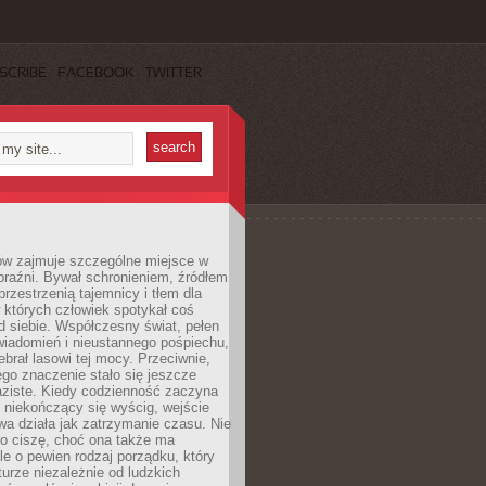
SCRIBE
FACEBOOK
TWITTER
ów zajmuje szczególne miejsce w
braźni. Bywał schronieniem, źródłem
przestrzenią tajemnicy i tłem dla
 których człowiek spotykał coś
 siebie. Współczesny świat, pełen
wiadomień i nieustannego pośpiechu,
ebrał lasowi tej mocy. Przeciwnie,
jego znaczenie stało się jeszcze
aziste. Kiedy codzienność zaczyna
 niekończący się wyścig, wejście
a działa jak zatrzymanie czasu. Nie
 o ciszę, choć ona także ma
le o pewien rodzaj porządku, który
aturze niezależnie od ludzkich