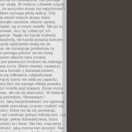
kać skalę. W mieście człowiek często
 że wszystko dzieje się natychmiast i
blem wymaga pilnej reakcji. Gdy
się wśród starych drzew, które
iesiątki sezonów, własne sprawy
ładać się w innym świetle. Nie po to,
lizować, lecz by zobaczyć ich
porcje. Nagle nie każda trudność
atastrofą, nie każda porażka końcem
 każde opóźnienie stratą nie do
Las nie rozwiązuje problemów za
le pomaga patrzeć na nie mniej
asem właśnie taka zmiana
 jest pierwszym krokiem do realnego
nia życia. Warto również zauważyć,
wraca kontakt z doświadczeniem,
a się całkowicie zdigitalizować.
nącej sosny nie odda jej zapachu.
mu liści nie zastąpi chłodu poranka
ści ścieżki pod stopami. Ekran może
raz, ale nie da obecności. W świecie
ej pośrednim, filtrowanym i
ym, taka bezpośredniość ma ogromną
owiek potrzebuje czasem znaleźć się
ości, której nie da się przewinąć,
ć ani zamknąć jednym kliknięciem. Las
feruje: pełnię doświadczenia, która
ości tu i teraz. Nie bez znaczenia
otność, jaką można tam przeżyć. Nie