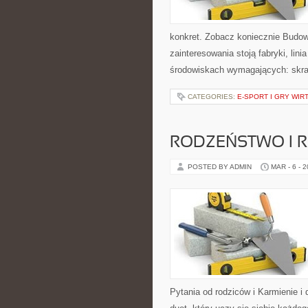
konkret. Zobacz koniecznie Budow
zainteresowania stoją fabryki, lin
środowiskach wymagających: skraj
CATEGORIES:
E-SPORT I GRY WIR
RODZEŃSTWO I R
POSTED BY ADMIN
MAR - 6 - 
Pytania od rodziców i Karmienie i