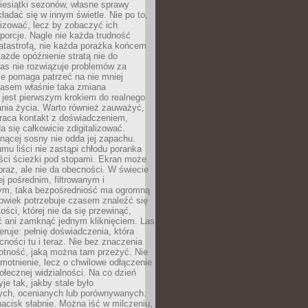
iesiątki sezonów, własne sprawy
ładać się w innym świetle. Nie po to,
lizować, lecz by zobaczyć ich
porcje. Nagle nie każda trudność
atastrofą, nie każda porażka końcem
 każde opóźnienie stratą nie do
Las nie rozwiązuje problemów za
le pomaga patrzeć na nie mniej
asem właśnie taka zmiana
 jest pierwszym krokiem do realnego
nia życia. Warto również zauważyć,
wraca kontakt z doświadczeniem,
a się całkowicie zdigitalizować.
nącej sosny nie odda jej zapachu.
mu liści nie zastąpi chłodu poranka
ści ścieżki pod stopami. Ekran może
raz, ale nie da obecności. W świecie
ej pośrednim, filtrowanym i
ym, taka bezpośredniość ma ogromną
owiek potrzebuje czasem znaleźć się
ości, której nie da się przewinąć,
ć ani zamknąć jednym kliknięciem. Las
feruje: pełnię doświadczenia, która
ości tu i teraz. Nie bez znaczenia
otność, jaką można tam przeżyć. Nie
motnienie, lecz o chwilowe odłączenie
połecznej widzialności. Na co dzień
je tak, jakby stale było
ch, ocenianych lub porównywanych.
nacisk słabnie. Można iść w milczeniu,