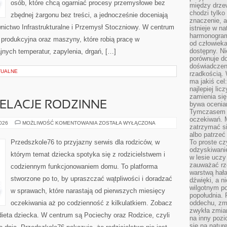
osób, które chcą ogarniać procesy przemysłowe bez
między drzew
chodzi tylko
zbędnej żargonu bez treści, a jednocześnie doceniają
znaczenie, a
nictwo Infrastrukturalne i Przemysł Stoczniowy. W centrum
istnieje w n
harmonogram
ia produkcyjna oraz maszyny, które robią pracę w
od człowieka
dostępny. Ni
nych temperatur, zapylenia, drgań, […]
porównuje do
doświadczeni
TUALNE
rzadkością.
ma jakiś cel
najlepiej li
zamienia się
ELACJE RODZINNE
bywa ocenia
Tymczasem la
oczekiwań. M
RODZEŃSTWO
2026
MOŻLIWOŚĆ KOMENTOWANIA
ZOSTAŁA WYŁĄCZONA
zatrzymać s
I
RELACJE
albo patrzeć
RODZINNE
Przedszkole76 to przyjazny serwis dla rodziców, w
To proste cz
odzyskiwani
którym temat dziecka spotyka się z rodzicielstwem i
w lesie uczy
zauważać rze
codziennym funkcjonowaniem domu. To platforma
warstwą hał
stworzone po to, by upraszczać wątpliwości i doradzać
dźwięki, a n
wilgotnym p
w sprawach, które narastają od pierwszych miesięcy
popołudnia. 
oczekiwania aż po codzienność z kilkulatkiem. Zobacz
oddechu, zmę
zwykła zmian
 dieta dziecka. W centrum są Pociechy oraz Rodzice, czyli
na inny pozi
się na natur