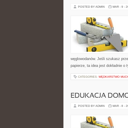
POSTED BY ADMIN
MAR - 9 - 
węglowodanów. Jeśli szukasz przest
papierze, ta idea jest dokładnie o
CATEGORIES:
WĘDKARSTWO MUC
EDUKACJA DOMO
POSTED BY ADMIN
MAR - 8 - 