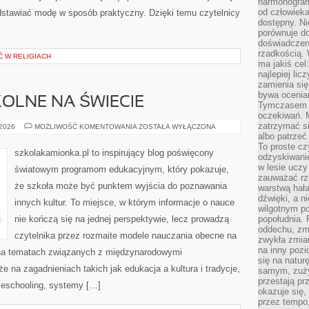
harmonogram
od człowieka
zedstawiać modę w sposób praktyczny. Dzięki temu czytelnicy
dostępny. Ni
porównuje do
doświadczeni
rzadkością.
Ć W RELIGIACH
ma jakiś cel
najlepiej li
zamienia się
bywa ocenia
OLNE NA ŚWIECIE
Tymczasem la
oczekiwań. M
zatrzymać s
PRZEDMIOTY
 2026
MOŻLIWOŚĆ KOMENTOWANIA
ZOSTAŁA WYŁĄCZONA
SZKOLNE
albo patrzeć
NA
To proste cz
ŚWIECIE
szkolakamionka.pl to inspirujący blog poświęcony
odzyskiwani
w lesie uczy
światowym programom edukacyjnym, który pokazuje,
zauważać rze
że szkoła może być punktem wyjścia do poznawania
warstwą hał
dźwięki, a n
innych kultur. To miejsce, w którym informacje o nauce
wilgotnym p
nie kończą się na jednej perspektywie, lecz prowadzą
popołudnia. 
oddechu, zmę
czytelnika przez rozmaite modele nauczania obecne na
zwykła zmian
na inny pozi
ę na tematach związanych z międzynarodowymi
się na natur
 na zagadnieniach takich jak edukacja a kultura i tradycje,
samym, zuży
przestają pr
meschooling, systemy […]
okazuje się,
przez tempo,