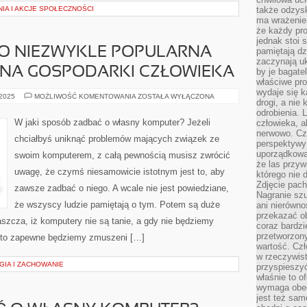
IA I AKCJE SPOŁECZNOŚCI
także odzys
ma wrażenie,
że każdy pro
jednak stoi 
TO NIEZWYKLE POPULARNA
pamiętają dz
zaczynają uk
INA GOSPODARKI CZŁOWIEKA
by je bagate
właściwe pro
wydaje się k
INFORMATYKA,
 2025
MOŻLIWOŚĆ KOMENTOWANIA
ZOSTAŁA WYŁĄCZONA
drogi, a nie
TO
NIEZWYKLE
odrobienia. 
POPULARNA
W jaki sposób zadbać o własny komputer? Jeżeli
człowieka, a
OBECNIE
nerwowo. Cz
DZIEDZINA
chciałbyś uniknąć problemów mających związek ze
GOSPODARKI
perspektywy
CZŁOWIEKA
uporządkowa
swoim komputerem, z całą pewnością musisz zwrócić
że las przy
uwagę, że czymś niesamowicie istotnym jest to, aby
którego nie d
Zdjęcie pach
zawsze zadbać o niego. A wcale nie jest powiedziane,
Nagranie szu
że wszyscy ludzie pamiętają o tym. Potem są duże
ani nierówno
przekazać ob
łaszcza, iż komputery nie są tanie, a gdy nie będziemy
coraz bardzi
przetworzon
, to zapewne będziemy zmuszeni […]
wartość. Czł
w rzeczywist
IA I ZACHOWANIE
przyspieszy
właśnie to o
wymaga obecn
jest też sam