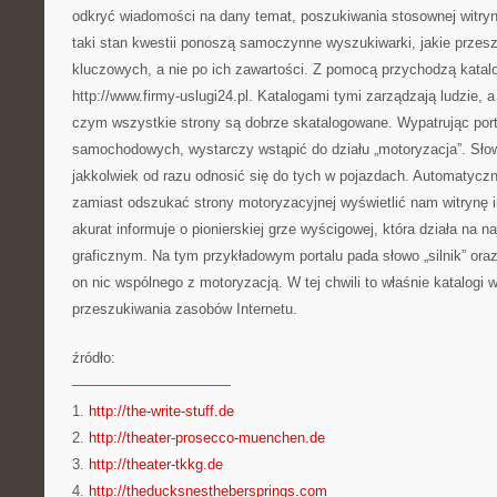
odkryć wiadomości na dany temat, poszukiwania stosownej witryn
taki stan kwestii ponoszą samoczynne wyszukiwarki, jakie przes
kluczowych, a nie po ich zawartości. Z pomocą przychodzą katalo
http://www.firmy-uslugi24.pl. Katalogami tymi zarządzają ludzie, 
czym wszystkie strony są dobrze skatalogowane. Wypatrując porta
samochodowych, wystarczy wstąpić do działu „motoryzacja”. Słowo
jakkolwiek od razu odnosić się do tych w pojazdach. Automatyc
zamiast odszukać strony motoryzacyjnej wyświetlić nam witrynę i
akurat informuje o pionierskiej grze wyścigowej, która działa na 
graficznym. Na tym przykładowym portalu pada słowo „silnik” ora
on nic wspólnego z motoryzacją. W tej chwili to właśnie katalogi 
przeszukiwania zasobów Internetu.
źródło:
———————————
1.
http://the-write-stuff.de
2.
http://theater-prosecco-muenchen.de
3.
http://theater-tkkg.de
4.
http://theducksnesthebersprings.com