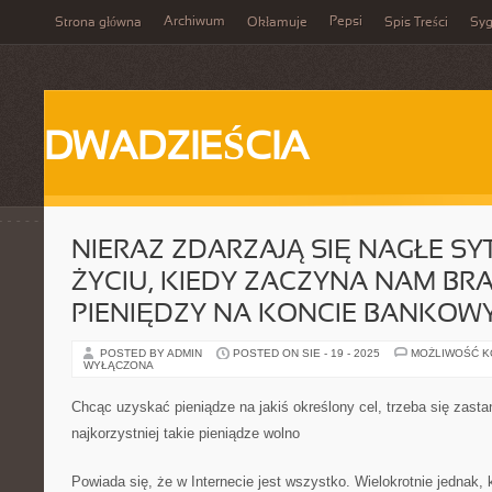
Archiwum
Pepsi
Strona główna
Okłamuje
Spis Treści
Syg
DWADZIEŚCIA
NIERAZ ZDARZAJĄ SIĘ NAGŁE SY
ŻYCIU, KIEDY ZACZYNA NAM B
PIENIĘDZY NA KONCIE BANKOW
POSTED BY ADMIN
POSTED ON SIE - 19 - 2025
MOŻLIWOŚĆ 
WYŁĄCZONA
Chcąc uzyskać pieniądze na jakiś określony cel, trzeba się zastan
najkorzystniej takie pieniądze wolno
Powiada się, że w Internecie jest wszystko. Wielokrotnie jednak,