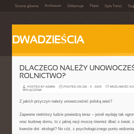
Archiwum
Pepsi
Strona główna
Okłamuje
Spis Treści
Syg
DWADZIEŚCIA
DLACZEGO NALEŻY UNOWOCZEŚ
ROLNICTWO?
POSTED BY ADMIN
POSTED ON SIE - 5 - 2025
MOŻLIWOŚĆ K
WYŁĄCZONA
Z jakich przyczyn należy unowocześnić polską wieś?
Zapewne niektórzy ludzie powiedzą teraz – jeżeli wydaję tak ogr
oraz budowę domu, to z jakiej racji muszę również dbać o świat, 
kwestie dot. ekologii? No cóż, z psychologicznego puntu widzen