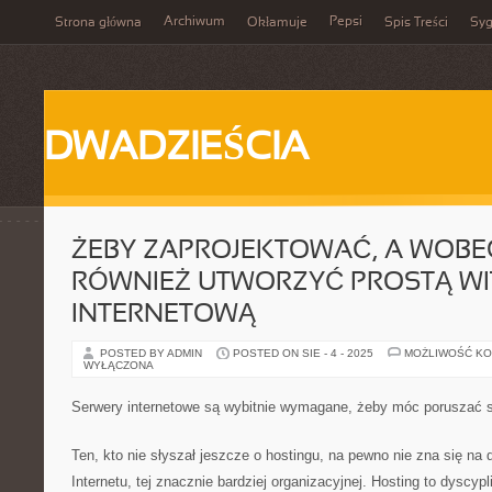
Archiwum
Pepsi
Strona główna
Okłamuje
Spis Treści
Syg
DWADZIEŚCIA
ŻEBY ZAPROJEKTOWAĆ, A WOBE
RÓWNIEŻ UTWORZYĆ PROSTĄ W
INTERNETOWĄ
POSTED BY ADMIN
POSTED ON SIE - 4 - 2025
MOŻLIWOŚĆ K
WYŁĄCZONA
Serwery internetowe są wybitnie wymagane, żeby móc poruszać si
Ten, kto nie słyszał jeszcze o hostingu, na pewno nie zna się na 
Internetu, tej znacznie bardziej organizacyjnej. Hosting to dyscyplin