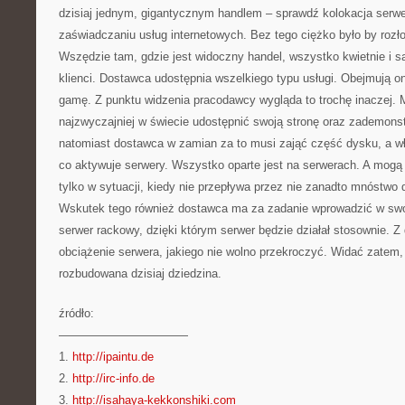
dzisiaj jednym, gigantycznym handlem – sprawdź kolokacja serwe
zaświadczaniu usług internetowych. Bez tego ciężko było by rozło
Wszędzie tam, gdzie jest widoczny handel, wszystko kwietnie i są 
klienci. Dostawca udostępnia wszelkiego typu usługi. Obejmują 
gamę. Z punktu widzenia pracodawcy wygląda to trochę inaczej. 
najzwyczajniej w świecie udostępnić swoją stronę oraz zademons
natomiast dostawca w zamian za to musi zająć część dysku, a wł
co aktywuje serwery. Wszystko oparte jest na serwerach. A mogą
tylko w sytuacji, kiedy nie przepływa przez nie zanadto mnóstwo
Wskutek tego również dostawca ma za zadanie wprowadzić w swoi
serwer rackowy, dzięki którym serwer będzie działał stosownie. Z d
obciążenie serwera, jakiego nie wolno przekroczyć. Widać zatem,
rozbudowana dzisiaj dziedzina.
źródło:
———————————
1.
http://ipaintu.de
2.
http://irc-info.de
3.
http://isahaya-kekkonshiki.com