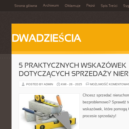
Archiwum
Pepsi
Strona główna
Okłamuje
Spis Treści
Syg
DWADZIEŚCIA
5 PRAKTYCZNYCH WSKAZÓWEK
DOTYCZĄCYCH SPRZEDAŻY NIE
POSTED BY ADMIN
KWI - 26 - 2025
MOŻLIWOŚĆ KOMENTOWA
Chcesz sprzedać nierucho
bezproblemowo? Sprawdź t
wskazówek, które pomogą 
procesie sprzedaży!