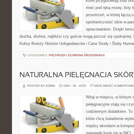
które przygotowują ślub ora
mieć pod ręką mowy, listy k
przestrzeń, w której łączą 
spontaniczność idzie w par
opracowaniem. Dzięki temu 
drużba, druhna, najbliżsi czy goście mogą poczuć się spokojniej. 
Kulisy Branży Historie Usługodawców i Case Study i Śluby Human
CATEGORIES:
PRZYRODA I OCHRONA ŚRODOWISKA
NATURALNA PIELĘGNACJA SKÓR
POSTED BY ADMIN
GRU - 30 - 2025
MOŻLIWOŚĆ KOMENTOWA
Witaj w miejscu, w którym 
pielęgnacyjne stają się czy
codziennym dodatkiem. To 
które chcą świadomie wybie
między akordami w kompozy
naprawdę kryje się w INCI. 