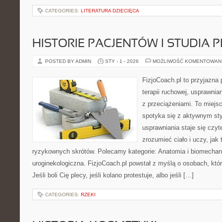
CATEGORIES:
LITERATURA DZIECIĘCA
HISTORIE PACJENTÓW I STUDIA
POSTED BY ADMIN
STY - 1 - 2026
MOŻLIWOŚĆ KOMENTOWAN
FizjoCoach.pl to przyjazna
terapii ruchowej, usprawni
z przeciążeniami. To miejs
spotyka się z aktywnym sty
usprawniania staje się czy
zrozumieć ciało i uczy, ja
ryzykownych skrótów. Polecamy kategorie: Anatomia i biomechanik
uroginekologiczna. FizjoCoach.pl powstał z myślą o osobach, któr
Jeśli boli Cię plecy, jeśli kolano protestuje, albo jeśli […]
CATEGORIES:
RZEKI