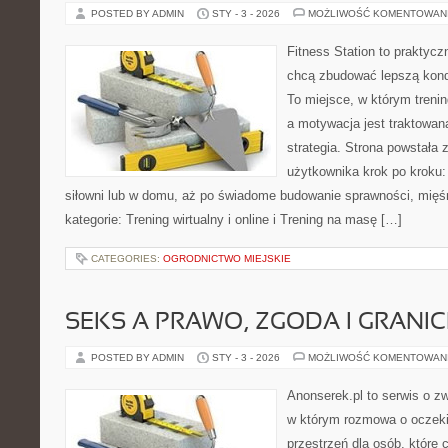
POSTED BY ADMIN
STY - 3 - 2026
MOŻLIWOŚĆ KOMENTOWAN
Fitness Station to praktycz
chcą zbudować lepszą kond
To miejsce, w którym treni
a motywacja jest traktowan
strategia. Strona powstała 
użytkownika krok po kroku:
siłowni lub w domu, aż po świadome budowanie sprawności, mięśn
kategorie: Trening wirtualny i online i Trening na masę […]
CATEGORIES:
OGRODNICTWO MIEJSKIE
SEKS A PRAWO, ZGODA I GRANIC
POSTED BY ADMIN
STY - 3 - 2026
MOŻLIWOŚĆ KOMENTOWAN
Anonserek.pl to serwis o zw
w którym rozmowa o oczeki
przestrzeń dla osób, które 