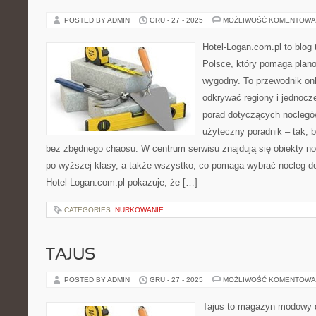
POSTED BY ADMIN
GRU - 27 - 2025
MOŻLIWOŚĆ KOMENTOWA
Hotel-Logan.com.pl to blog
Polsce, który pomaga plan
wygodny. To przewodnik onl
odkrywać regiony i jednocz
porad dotyczących noclegów
użyteczny poradnik – tak, 
bez zbędnego chaosu. W centrum serwisu znajdują się obiekty n
po wyższej klasy, a także wszystko, co pomaga wybrać nocleg 
Hotel-Logan.com.pl pokazuje, że […]
CATEGORIES:
NURKOWANIE
TAJUS
POSTED BY ADMIN
GRU - 27 - 2025
MOŻLIWOŚĆ KOMENTOWA
Tajus to magazyn modowy d