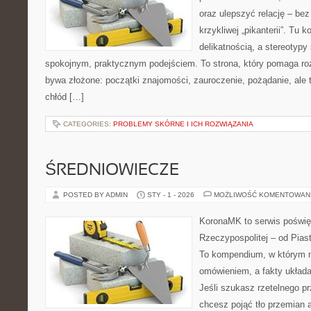
oraz ulepszyć relację – bez
krzykliwej „pikanterii”. Tu k
delikatnością, a stereotyp
spokojnym, praktycznym podejściem. To strona, który pomaga ro
bywa złożone: początki znajomości, zauroczenie, pożądanie, ale 
chłód […]
CATEGORIES:
PROBLEMY SKÓRNE I ICH ROZWIĄZANIA
ŚREDNIOWIECZE
POSTED BY ADMIN
STY - 1 - 2026
MOŻLIWOŚĆ KOMENTOWAN
KoronaMK to serwis poświę
Rzeczypospolitej – od Pia
To kompendium, w którym n
omówieniem, a fakty układa
Jeśli szukasz rzetelnego p
chcesz pojąć tło przemian a