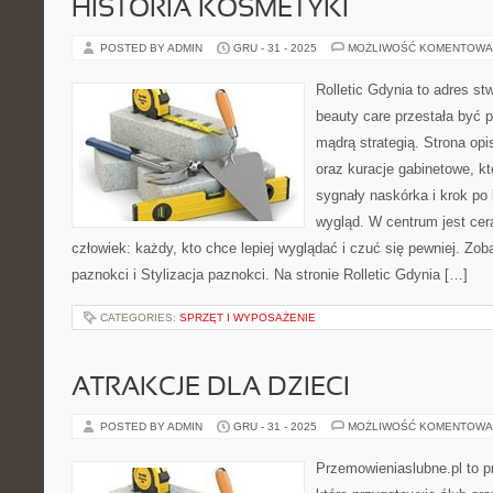
HISTORIA KOSMETYKI
POSTED BY ADMIN
GRU - 31 - 2025
MOŻLIWOŚĆ KOMENTOWA
Rolletic Gdynia to adres s
beauty care przestała być p
mądrą strategią. Strona opi
oraz kuracje gabinetowe, k
sygnały naskórka i krok p
wygląd. W centrum jest cera
człowiek: każdy, kto chce lepiej wyglądać i czuć się pewniej. Zob
paznokci i Stylizacja paznokci. Na stronie Rolletic Gdynia […]
CATEGORIES:
SPRZĘT I WYPOSAŻENIE
ATRAKCJE DLA DZIECI
POSTED BY ADMIN
GRU - 31 - 2025
MOŻLIWOŚĆ KOMENTOWA
Przemowieniaslubne.pl to p