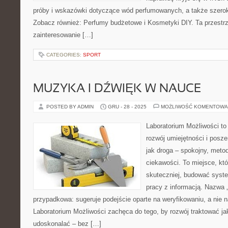
próby i wskazówki dotyczące wód perfumowanych, a także szeroki
Zobacz również: Perfumy budżetowe i Kosmetyki DIY. Ta przestrz
zainteresowanie […]
CATEGORIES:
SPORT
MUZYKA I DŹWIĘK W NAUCE
POSTED BY ADMIN
GRU - 28 - 2025
MOŻLIWOŚĆ KOMENTOWA
Laboratorium Możliwości to
rozwój umiejętności i posz
jak droga – spokojny, meto
ciekawości. To miejsce, kt
skuteczniej, budować syste
pracy z informacją. Nazwa „
przypadkowa: sugeruje podejście oparte na weryfikowaniu, a nie n
Laboratorium Możliwości zachęca do tego, by rozwój traktować j
udoskonalać – bez […]