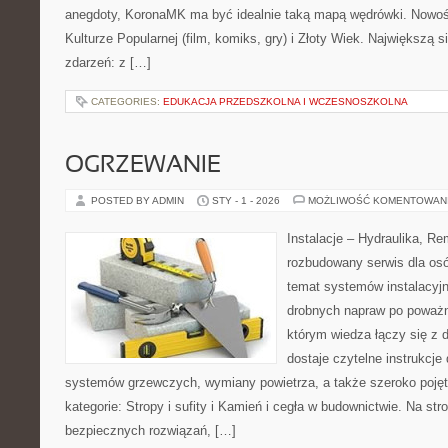
anegdoty, KoronaMK ma być idealnie taką mapą wędrówki. Nowośc
Kulturze Popularnej (film, komiks, gry) i Złoty Wiek. Największą si
zdarzeń: z […]
CATEGORIES:
EDUKACJA PRZEDSZKOLNA I WCZESNOSZKOLNA
OGRZEWANIE
POSTED BY ADMIN
STY - 1 - 2026
MOŻLIWOŚĆ KOMENTOWAN
Instalacje – Hydraulika, R
rozbudowany serwis dla osó
temat systemów instalacyjn
drobnych napraw po poważn
którym wiedza łączy się z 
dostaje czytelne instrukcj
systemów grzewczych, wymiany powietrza, a także szeroko poję
kategorie: Stropy i sufity i Kamień i cegła w budownictwie. Na str
bezpiecznych rozwiązań, […]