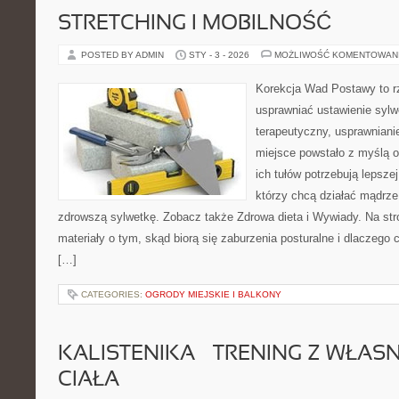
STRETCHING I MOBILNOŚĆ
POSTED BY ADMIN
STY - 3 - 2026
MOŻLIWOŚĆ KOMENTOWAN
Korekcja Wad Postawy to rze
usprawniać ustawienie sylwe
terapeutyczny, usprawnianie
miejsce powstało z myślą o
ich tułów potrzebują lepszej
którzy chcą działać mądrz
zdrowszą sylwetkę. Zobacz także Zdrowa dieta i Wywiady. Na st
materiały o tym, skąd biorą się zaburzenia posturalne i dlaczego 
[…]
CATEGORIES:
OGRODY MIEJSKIE I BALKONY
KALISTENIKA – TRENING Z WŁA
CIAŁA