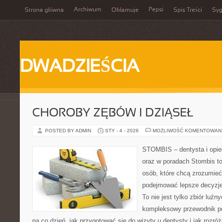
Archiwum
Pepsi
Strona główna
Okłamuje
Spis Treści
Syg
DWADZIEŚCIA
CHOROBY ZĘBÓW I DZIĄSEŁ
POSTED BY ADMIN
STY - 4 - 2026
MOŻLIWOŚĆ KOMENTOWAN
STOMBIS – dentysta i opie
oraz w poradach Stombis to
osób, które chcą zrozumieć
podejmować lepsze decyzje
To nie jest tylko zbiór luź
kompleksowy przewodnik po
na co dzień, jak przygotować się do wizyty u dentysty i jak rozróż