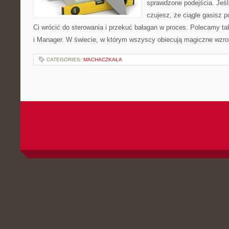
sprawdzone podejścia. Jeśli
czujesz, że ciągle gasisz 
Ci wrócić do sterowania i przekuć bałagan w proces. Polecamy ta
i Manager. W świecie, w którym wszyscy obiecują magiczne wzr
CATEGORIES:
MACHACZKAŁA