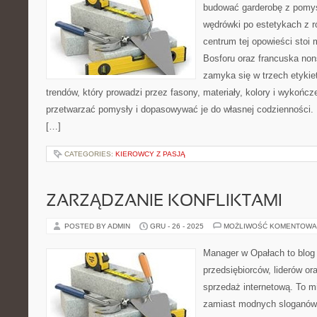
budować garderobę z pomys
wędrówki po estetykach z r
centrum tej opowieści stoi 
Bosforu oraz francuska nons
zamyka się w trzech etykie
trendów, który prowadzi przez fasony, materiały, kolory i wykończ
przetwarzać pomysły i dopasowywać je do własnej codzienności.
[…]
CATEGORIES:
KIEROWCY Z PASJĄ
ZARZĄDZANIE KONFLIKTAMI
POSTED BY ADMIN
GRU - 26 - 2025
MOŻLIWOŚĆ KOMENTOWA
Manager w Opałach to blog
przedsiębiorców, liderów or
sprzedaż internetową. To m
zamiast modnych sloganów 