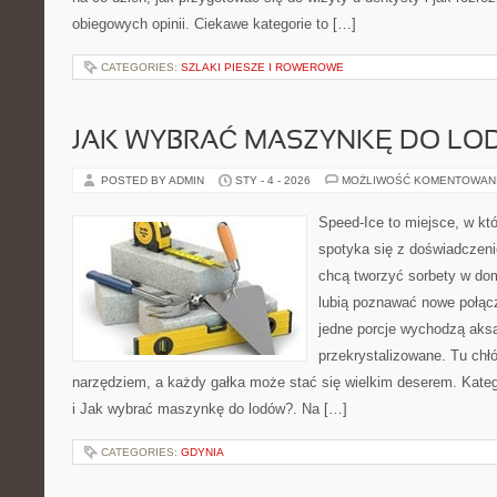
obiegowych opinii. Ciekawe kategorie to […]
CATEGORIES:
SZLAKI PIESZE I ROWEROWE
JAK WYBRAĆ MASZYNKĘ DO LO
POSTED BY ADMIN
STY - 4 - 2026
MOŻLIWOŚĆ KOMENTOWAN
Speed-Ice to miejsce, w kt
spotyka się z doświadczenie
chcą tworzyć sorbety w domu
lubią poznawać nowe połącz
jedne porcje wychodzą aksa
przekrystalizowane. Tu chłó
narzędziem, a każdy gałka może stać się wielkim deserem. Katego
i Jak wybrać maszynkę do lodów?. Na […]
CATEGORIES:
GDYNIA