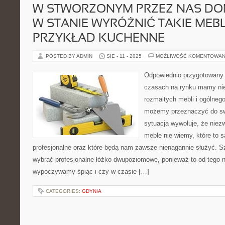
W STWORZONYM PRZEZ NAS DO
W STANIE WYRÓŻNIĆ TAKIE MEBL
PRZYKŁAD KUCHENNE
POSTED BY ADMIN
SIE - 11 - 2025
MOŻLIWOŚĆ KOMENTOWAN
Odpowiednio przygotowany 
czasach na rynku mamy nie
rozmaitych mebli i ogólneg
możemy przeznaczyć do sw
sytuacja wywołuje, że niezw
meble nie wiemy, które to s
profesjonalne oraz które będą nam zawsze nienagannie służyć. S
wybrać profesjonalne łóżko dwupoziomowe, ponieważ to od tego n
wypoczywamy śpiąc i czy w czasie […]
CATEGORIES:
GDYNIA