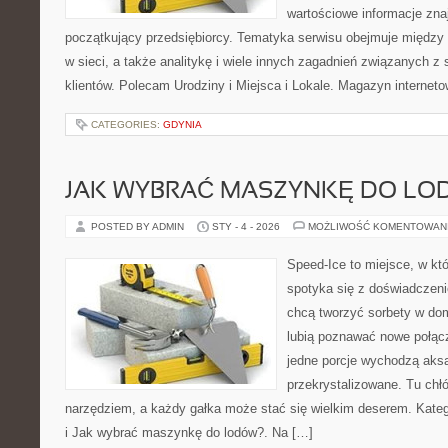
wartościowe informacje znaj
początkujący przedsiębiorcy. Tematyka serwisu obejmuje między 
w sieci, a także analitykę i wiele innych zagadnień związanych 
klientów. Polecam Urodziny i Miejsca i Lokale. Magazyn internet
CATEGORIES:
GDYNIA
JAK WYBRAĆ MASZYNKĘ DO LO
POSTED BY ADMIN
STY - 4 - 2026
MOŻLIWOŚĆ KOMENTOWAN
Speed-Ice to miejsce, w kt
spotyka się z doświadczenie
chcą tworzyć sorbety w domu
lubią poznawać nowe połącz
jedne porcje wychodzą aksa
przekrystalizowane. Tu chłó
narzędziem, a każdy gałka może stać się wielkim deserem. Katego
i Jak wybrać maszynkę do lodów?. Na […]