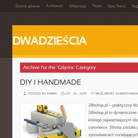
Archiwum
Pepsi
Strona główna
Okłamuje
Spis Treści
Syg
DWADZIEŚCIA
Archive for the ‘Gdynia’ Category
DIY I HANDMADE
POSTED BY ADMIN
LIP - 19 - 2026
MOŻLIWOŚĆ KOMENTOWAN
24hshop.pl – praktyczny bl
24hshop.pl to dynamicznie 
którego najważniejszym obs
commerce. Strona została 
sprzedawcach rozwijających