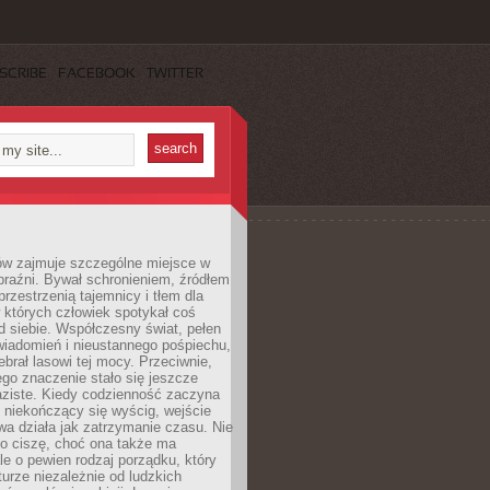
SCRIBE
FACEBOOK
TWITTER
ów zajmuje szczególne miejsce w
braźni. Bywał schronieniem, źródłem
przestrzenią tajemnicy i tłem dla
 których człowiek spotykał coś
 siebie. Współczesny świat, pełen
wiadomień i nieustannego pośpiechu,
ebrał lasowi tej mocy. Przeciwnie,
jego znaczenie stało się jeszcze
aziste. Kiedy codzienność zaczyna
 niekończący się wyścig, wejście
a działa jak zatrzymanie czasu. Nie
 o ciszę, choć ona także ma
le o pewien rodzaj porządku, który
aturze niezależnie od ludzkich