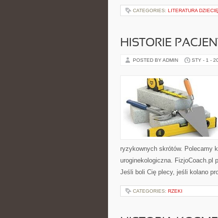
CATEGORIES:
LITERATURA DZIECI
HISTORIE PACJE
POSTED BY ADMIN
STY - 1 - 2
ryzykownych skrótów. Polecamy kat
uroginekologiczna. FizjoCoach.pl 
Jeśli boli Cię plecy, jeśli kolano pr
CATEGORIES:
RZEKI