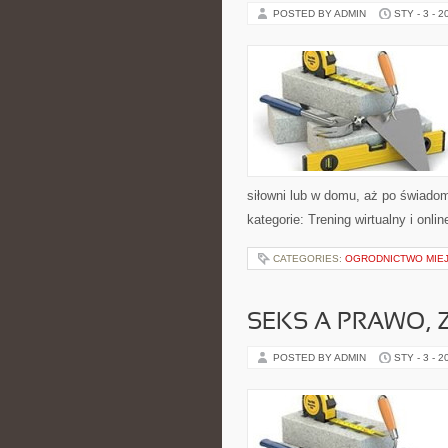
POSTED BY ADMIN
STY - 3 - 2
siłowni lub w domu, aż po świado
kategorie: Trening wirtualny i onli
CATEGORIES:
OGRODNICTWO MIEJ
SEKS A PRAWO, 
POSTED BY ADMIN
STY - 3 - 2