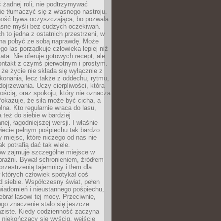
 żadnej roli, nie podtrzymywać
ie tłumaczyć się z własnego nastroju.
ość bywa oczyszczająca, bo pozwala
asne myśli bez cudzych oczekiwań.
ch to jedna z ostatnich przestrzeni, w
na pobyć ze sobą naprawdę. Może
ego las porządkuje człowieka lepiej niż
ata. Nie oferuje gotowych recept, ale
ontakt z czymś pierwotnym i prostym.
że życie nie składa się wyłącznie z
onania, lecz także z oddechu, rytmu,
 dojrzewania. Uczy cierpliwości, która
rnością, oraz spokoju, który nie oznacza
Pokazuje, że siła może być cicha, a
na. Kto regularnie wraca do lasu,
 też do siebie w bardziej
ej, łagodniejszej wersji. I właśnie
iecie pełnym pośpiechu tak bardzo
 miejsc, które niczego od nas nie
k potrafią dać tak wiele.
ów zajmuje szczególne miejsce w
braźni. Bywał schronieniem, źródłem
przestrzenią tajemnicy i tłem dla
 których człowiek spotykał coś
 siebie. Współczesny świat, pełen
wiadomień i nieustannego pośpiechu,
ebrał lasowi tej mocy. Przeciwnie,
jego znaczenie stało się jeszcze
aziste. Kiedy codzienność zaczyna
 niekończący się wyścig, wejście