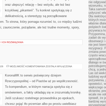
nie odgrywać
oraz ulepszyć relację – bez wstydu, ale też bez
wizerunku, n
Taka samotn
krzykliwej „pikanterii”. Tu konkret spotykają się z
usłyszeć wł
delikatnością, a stereotypy są porządkowane
Dla niektóry
których moż
m. To strona, który pomaga rozumieć to, co między ludźmi
właśnie dlat
pośpiech świ
, zauroczenie, pożądanie, ale też trudne momenty, spory,
przywraca k
Przypomina, 
zadań do wyk
obserwacji i
I ICH ROZWIĄZANIA
nie jest bie
rezygnacji. 
zmiana powol
często wraca
uporządkowan
dlatego w św
potrzebujemy
ŚREDNIOWIECZE
026
MOŻLIWOŚĆ KOMENTOWANIA
ZOSTAŁA WYŁĄCZONA
chcą, a jedna
Las od wiek
KoronaMK to serwis poświęcony dziejom
ludzkiej wyo
pożywienia, 
Rzeczypospolitej – od Piastów aż po współczesność.
opowieści, w
To kompendium, w którym narracja spotyka się z
większego od
ekranów, po
omówieniem, a fakty układają się w zrozumiałą kronikę.
wcale nie od
sprawił, że 
Jeśli szukasz rzetelnego przewodnika po epokach,
bardziej wyr
chcesz pojąć tło przemian albo po prostu uwielbiasz
przypominać