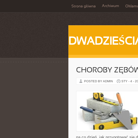
Archiwum
Strona główna
Okłam
DWADZIEŚCI
CHOROBY ZĘBÓW 
POSTED BY ADMIN
STY - 4 - 2
na co dzień, jak przygotować się d