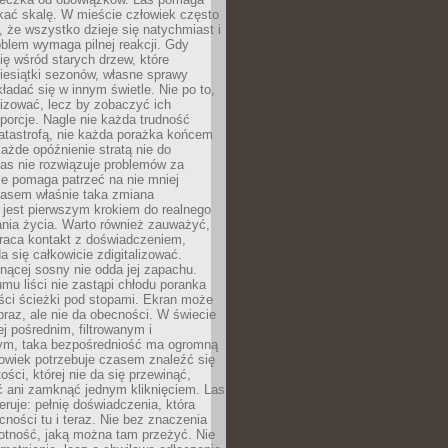
kać skalę. W mieście człowiek często
 że wszystko dzieje się natychmiast i
blem wymaga pilnej reakcji. Gdy
się wśród starych drzew, które
iesiątki sezonów, własne sprawy
ładać się w innym świetle. Nie po to,
lizować, lecz by zobaczyć ich
porcje. Nagle nie każda trudność
atastrofą, nie każda porażka końcem
 każde opóźnienie stratą nie do
Las nie rozwiązuje problemów za
le pomaga patrzeć na nie mniej
asem właśnie taka zmiana
 jest pierwszym krokiem do realnego
nia życia. Warto również zauważyć,
wraca kontakt z doświadczeniem,
a się całkowicie zdigitalizować.
nącej sosny nie odda jej zapachu.
mu liści nie zastąpi chłodu poranka
ści ścieżki pod stopami. Ekran może
raz, ale nie da obecności. W świecie
ej pośrednim, filtrowanym i
ym, taka bezpośredniość ma ogromną
owiek potrzebuje czasem znaleźć się
ości, której nie da się przewinąć,
ć ani zamknąć jednym kliknięciem. Las
feruje: pełnię doświadczenia, która
ości tu i teraz. Nie bez znaczenia
otność, jaką można tam przeżyć. Nie