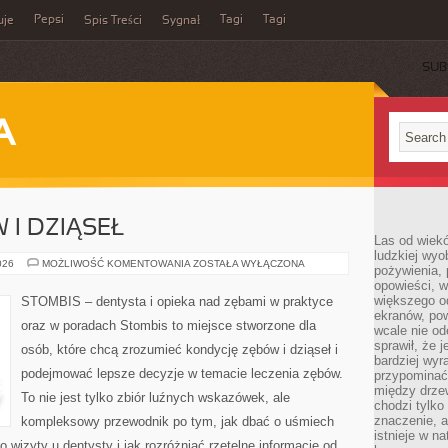
Pepsi
Tagi
Tagi
uje
Spis Treści
Sygnał
SUB
A
I DZIĄSEŁ
Las od wiek
ludzkiej wyo
CHOROBY
026
MOŻLIWOŚĆ KOMENTOWANIA
ZOSTAŁA WYŁĄCZONA
pożywienia, 
ZĘBÓW
opowieści, w
I
DZIĄSEŁ
większego od
STOMBIS – dentysta i opieka nad zębami w praktyce
ekranów, po
oraz w poradach Stombis to miejsce stworzone dla
wcale nie od
sprawił, że 
osób, które chcą zrozumieć kondycję zębów i dziąseł i
bardziej wyr
podejmować lepsze decyzje w temacie leczenia zębów.
przypominać
między drzew
To nie jest tylko zbiór luźnych wskazówek, ale
chodzi tylko
znaczenie, a
kompleksowy przewodnik po tym, jak dbać o uśmiech
istnieje w n
o wizyty u dentysty i jak rozróżniać rzetelne informacje od