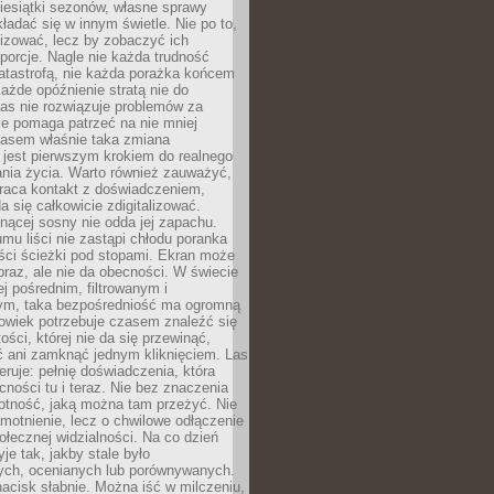
iesiątki sezonów, własne sprawy
ładać się w innym świetle. Nie po to,
lizować, lecz by zobaczyć ich
porcje. Nagle nie każda trudność
atastrofą, nie każda porażka końcem
 każde opóźnienie stratą nie do
Las nie rozwiązuje problemów za
le pomaga patrzeć na nie mniej
asem właśnie taka zmiana
 jest pierwszym krokiem do realnego
nia życia. Warto również zauważyć,
wraca kontakt z doświadczeniem,
a się całkowicie zdigitalizować.
nącej sosny nie odda jej zapachu.
mu liści nie zastąpi chłodu poranka
ści ścieżki pod stopami. Ekran może
raz, ale nie da obecności. W świecie
ej pośrednim, filtrowanym i
ym, taka bezpośredniość ma ogromną
owiek potrzebuje czasem znaleźć się
ości, której nie da się przewinąć,
ć ani zamknąć jednym kliknięciem. Las
feruje: pełnię doświadczenia, która
ości tu i teraz. Nie bez znaczenia
otność, jaką można tam przeżyć. Nie
motnienie, lecz o chwilowe odłączenie
połecznej widzialności. Na co dzień
je tak, jakby stale było
ch, ocenianych lub porównywanych.
nacisk słabnie. Można iść w milczeniu,