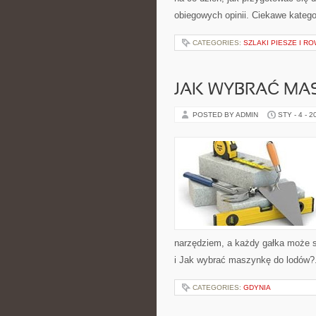
obiegowych opinii. Ciekawe katego
CATEGORIES:
SZLAKI PIESZE I 
JAK WYBRAĆ MA
POSTED BY ADMIN
STY - 4 - 2
narzędziem, a każdy gałka może st
i Jak wybrać maszynkę do lodów?
CATEGORIES:
GDYNIA