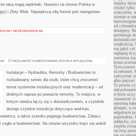
między drzew
ie taką mapą wędrówki. Nowości na stronie Polska w
chodzi tylko
gry) i Złoty Wiek. Największą siłą historii jest następstwo
znaczenie, a
istnieje w n
harmonogram
od człowieka
dostępny. Ni
ZKOLNA I WCZESNOSZKOLNA
porównuje do
doświadczeni
rzadkością.
ma jakiś cel
najlepiej li
zamienia się
OGRZEWANIE
026
MOŻLIWOŚĆ KOMENTOWANIA
ZOSTAŁA WYŁĄCZONA
bywa ocenia
Tymczasem la
oczekiwań. M
Instalacje – Hydraulika, Remonty i Budownictwo to
zatrzymać s
rozbudowany serwis dla osób, które chcą zrozumieć
albo patrzeć
To proste cz
temat systemów instalacyjnych oraz modernizacji – od
odzyskiwani
drobnych napraw po poważne remonty. To miejsce, w
w lesie uczy
zauważać rze
którym wiedza łączy się z doświadczeniem, a czytelnik
warstwą hał
dźwięki, a n
dostaje czytelne instrukcje dotyczące wod-kan,
wilgotnym p
wietrza, a także szeroko pojętego budownictwa. Zobacz
popołudnia. 
oddechu, zmę
ń i cegła w budownictwie. Na stronie wszystko kręci się wokół
zwykła zmian
na inny pozi
się na natur