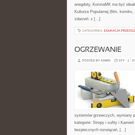
anegdoty, KoronaMK ma być idealn
Kulturze Popularnej (film, komiks, 
zdarzeń: z […]
CATEGORIES:
EDUKACJA PRZEDS
OGRZEWANIE
POSTED BY ADMIN
STY - 1 - 2
systemów grzewczych, wymiany po
kategorie: Stropy i sufity i Kamie
bezpiecznych rozwiązań, […]