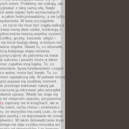
tym torem. Problemy nie znikają, ale
zygniatać z taką samą siłą. Nagle
 że wiele napięć było wzmacnianych
 w jakim funkcjonowaliśmy, a nie tylko
wydarzenia. W lesie szczególnie
 że życie nie musi być ciągłą walką o
zewa rosną obok siebie, konkurują o
 jednocześnie tworzą wspólny system
ciółka, grzyby, korzenie, wilgoć i
 się liście budują obieg, w którym nic
kowicie zbędne. Nawet to, co obumarłe,
ścią kolejnego etapu istnienia.
yzwyczajony do patrzenia na świat
at sukcesu i porażki może w takim
rzec zupełnie inną logikę. To, co
epotrzebne, bywa fundamentem czegoś
co wolne, może być trwałe. To, co
mieć największą siłę. W połowie leśnej
ęsto pojawia się osobliwy moment,
ek przestaje traktować naturę jak
a zaczyna ją odczuwać jako porządek
własne sprawy. Wtedy las staje się
j niż miejscem spaceru, przypomina
zy
zapisany nie w książkach, ale w
hu ziemi, ruchu chmur i zmienności
zy, że wszystko ma swój czas, że nie
jest pustką i że dojrzewanie do zmian
liwości. W takim doświadczeniu kryje
którego nie daje szybka rozrywka ani
ieczka od obowiązków. Las pomaga