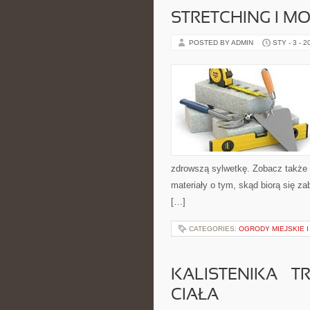
STRETCHING I M
POSTED BY ADMIN
STY - 3 - 2
zdrowszą sylwetkę. Zobacz także 
materiały o tym, skąd biorą się za
[…]
CATEGORIES:
OGRODY MIEJSKIE 
KALISTENIKA – 
CIAŁA