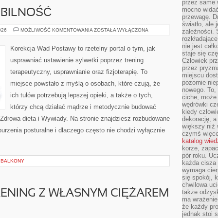
przez same 
mocno widać,
OBILNOŚĆ
przewagę. Dr
światło, ale
STRETCHING
026
MOŻLIWOŚĆ KOMENTOWANIA
ZOSTAŁA WYŁĄCZONA
zależności. Ś
I
rozkładające
MOBILNOŚĆ
nie jest cał
Korekcja Wad Postawy to rzetelny portal o tym, jak
staje się czę
usprawniać ustawienie sylwetki poprzez trening
Człowiek prz
przez pryzm
terapeutyczny, usprawnianie oraz fizjoterapię. To
miejscu dost
pozornie ni
miejsce powstało z myślą o osobach, które czują, że
nowego. To, 
ich tułów potrzebują lepszej opieki, a także o tych,
ciche, może 
wędrówki cz
którzy chcą działać mądrze i metodycznie budować
kiedy człowi
Zdrowa dieta i Wywiady. Na stronie znajdziesz rozbudowane
dekorację, 
większy niż 
burzenia posturalne i dlaczego często nie chodzi wyłącznie
czymś więce
katalog wied
korze, zapac
pór roku. Uc
I BALKONY
każda cisza 
wymaga cierp
się spokój, 
chwilowa uc
TRENING Z WŁASNYM CIĘŻAREM
także odzys
ma wrażenie,
że każdy pro
jednak stoi 