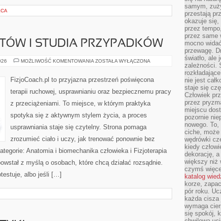
samym, zuży
ĘCA
przestają pr
okazuje się,
przez tempo,
przez same 
NTÓW I STUDIA PRZYPADKÓW
mocno widać,
przewagę. Dr
światło, ale
HISTORIE
026
MOŻLIWOŚĆ KOMENTOWANIA
ZOSTAŁA WYŁĄCZONA
zależności. Ś
PACJENTÓW
I
rozkładające
STUDIA
FizjoCoach.pl to przyjazna przestrzeń poświęcona
nie jest cał
PRZYPADKÓW
staje się czę
terapii ruchowej, usprawnianiu oraz bezpiecznemu pracy
Człowiek prz
przez pryzm
z przeciążeniami. To miejsce, w którym praktyka
miejscu dost
spotyka się z aktywnym stylem życia, a proces
pozornie ni
nowego. To, 
usprawniania staje się czytelny. Strona pomaga
ciche, może 
zrozumieć ciało i uczy, jak trenować ponownie bez
wędrówki cz
kiedy człowi
egorie: Anatomia i biomechanika człowieka i Fizjoterapia
dekorację, 
większy niż 
powstał z myślą o osobach, które chcą działać rozsądnie.
czymś więce
otestuje, albo jeśli […]
katalog wied
korze, zapac
pór roku. Uc
każda cisza 
wymaga cierp
się spokój, 
chwilowa uc