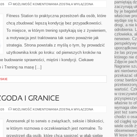
pamiętają dz
KALISTENIKA
026
MOŻLIWOŚĆ KOMENTOWANIA
ZOSTAŁA WYŁĄCZONA
zaczynają uk
–
TRENING
by je bagate
Z
Fitness Station to praktyczna przestrzeń dla osób, które
właściwe pro
WŁASNYM
wydaje się k
CIĘŻAREM
chcą zbudować lepszą kondycję bez przypadkowości.
CIAŁA
drogi, a nie
odrobienia. 
To miejsce, w którym trening spotykają się z żywieniem,
człowieka, a
a motywacja jest traktowana tak samo poważnie jak
nerwowo. Cz
perspektywy
strategia. Strona powstała z myślą o tym, by prowadzić
uporządkowa
użytkownika krok po kroku: od pierwszych kroków na
że las przy
którego nie d
me budowanie sprawności, mięśni i kondycji. Ciekawe
Zdjęcie pach
Nagranie szu
ne i Trening na masę […]
ani nierówno
przekazać ob
SKIE
coraz bardzi
przetworzon
wartość. Czł
w rzeczywist
ZGODA I GRANICE
przyspieszy
właśnie to o
wymaga obecn
SEKS
026
MOŻLIWOŚĆ KOMENTOWANIA
ZOSTAŁA WYŁĄCZONA
jest też sam
A
PRAWO,
chodzi o osa
ZGODA
Anonserek.pl to serwis o związkach, seksie i bliskości,
od ciągłej s
I
wiele osób ży
GRANICE
w którym rozmowa o oczekiwaniach jest normalne. To
obserwowany
W lesie ten 
przestrzeń dla osób, które chcą spojrzeć w głąb siebie