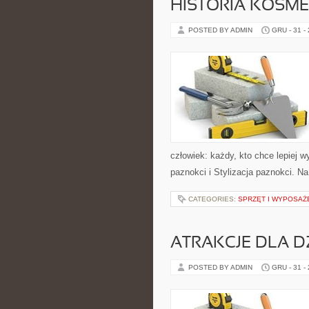
HISTORIA KOSME
POSTED BY ADMIN
GRU - 31 -
człowiek: każdy, kto chce lepiej w
paznokci i Stylizacja paznokci. Na
CATEGORIES:
SPRZĘT I WYPOSAŻ
ATRAKCJE DLA DZ
POSTED BY ADMIN
GRU - 31 -