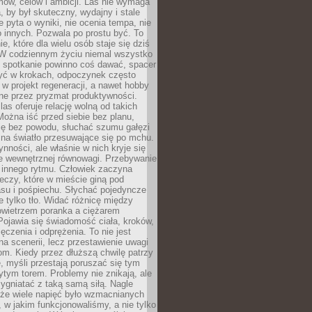
ów, celów i ambicji. Las nie wymaga
, by był skuteczny, wydajny i stale
e pyta o wyniki, nie ocenia tempa, nie
 innych. Pozwala po prostu być. To
e, które dla wielu osób staje się dziś
 W codziennym życiu niemal wszystko
: spotkanie powinno coś dawać, spacer
czyć w krokach, odpoczynek często
 w projekt regeneracji, a nawet hobby
ne przez pryzmat produktywności.
s oferuje relację wolną od takich
ożna iść przed siebie bez planu,
ię bez powodu, słuchać szumu gałęzi
 na światło przesuwające się po mchu.
ynności, ale właśnie w nich kryje się
e wewnętrznej równowagi. Przebywanie
 innego rytmu. Człowiek zaczyna
czy, które w mieście giną pod
asu i pośpiechu. Słychać pojedyncze
ie tylko tło. Widać różnicę między
owietrzem poranka a ciężarem
Pojawia się świadomość ciała, kroków,
czenia i odprężenia. To nie jest
a scenerii, lecz przestawienie uwagi
om. Kiedy przez dłuższą chwilę patrzy
ę, myśli przestają poruszać się tym
tym torem. Problemy nie znikają, ale
zygniatać z taką samą siłą. Nagle
 że wiele napięć było wzmacnianych
 w jakim funkcjonowaliśmy, a nie tylko