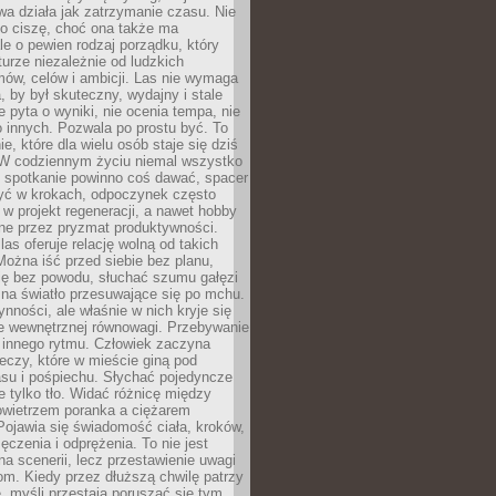
a działa jak zatrzymanie czasu. Nie
 o ciszę, choć ona także ma
le o pewien rodzaj porządku, który
aturze niezależnie od ludzkich
ów, celów i ambicji. Las nie wymaga
, by był skuteczny, wydajny i stale
e pyta o wyniki, nie ocenia tempa, nie
 innych. Pozwala po prostu być. To
e, które dla wielu osób staje się dziś
 W codziennym życiu niemal wszystko
: spotkanie powinno coś dawać, spacer
czyć w krokach, odpoczynek często
 w projekt regeneracji, a nawet hobby
ne przez pryzmat produktywności.
s oferuje relację wolną od takich
ożna iść przed siebie bez planu,
ię bez powodu, słuchać szumu gałęzi
 na światło przesuwające się po mchu.
ynności, ale właśnie w nich kryje się
e wewnętrznej równowagi. Przebywanie
 innego rytmu. Człowiek zaczyna
czy, które w mieście giną pod
asu i pośpiechu. Słychać pojedyncze
ie tylko tło. Widać różnicę między
owietrzem poranka a ciężarem
Pojawia się świadomość ciała, kroków,
czenia i odprężenia. To nie jest
a scenerii, lecz przestawienie uwagi
om. Kiedy przez dłuższą chwilę patrzy
ę, myśli przestają poruszać się tym