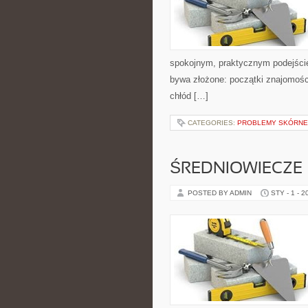
spokojnym, praktycznym podejście
bywa złożone: początki znajomości
chłód […]
CATEGORIES:
PROBLEMY SKÓRNE 
ŚREDNIOWIECZE
POSTED BY ADMIN
STY - 1 - 2