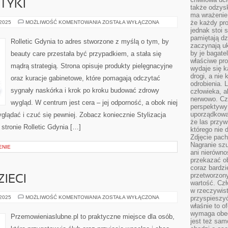
TYKI
także odzys
ma wrażenie,
HISTORIA
że każdy pro
 2025
MOŻLIWOŚĆ KOMENTOWANIA
ZOSTAŁA WYŁĄCZONA
KOSMETYKI
jednak stoi 
pamiętają dz
Rolletic Gdynia to adres stworzone z myślą o tym, by
zaczynają uk
by je bagate
beauty care przestała być przypadkiem, a stała się
właściwe pro
mądrą strategią. Strona opisuje produkty pielęgnacyjne
wydaje się k
drogi, a nie
oraz kuracje gabinetowe, które pomagają odczytać
odrobienia. 
sygnały naskórka i krok po kroku budować zdrowy
człowieka, a
nerwowo. Cz
wygląd. W centrum jest cera – jej odporność, a obok niej
perspektywy
uporządkowa
yglądać i czuć się pewniej. Zobacz koniecznie Stylizacja
że las przy
 stronie Rolletic Gdynia […]
którego nie d
Zdjęcie pach
Nagranie szu
ENIE
ani nierówno
przekazać ob
coraz bardzi
przetworzon
IECI
wartość. Czł
w rzeczywist
ATRAKCJE
 2025
MOŻLIWOŚĆ KOMENTOWANIA
ZOSTAŁA WYŁĄCZONA
przyspieszy
DLA
właśnie to o
DZIECI
wymaga obecn
Przemowieniaslubne.pl to praktyczne miejsce dla osób,
jest też sam