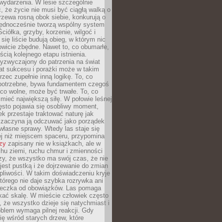
wydarzenia. W lesie szczególnie
 że życie nie musi być ciągłą walką o
zewa rosną obok siebie, konkurują o
 jednocześnie tworzą wspólny system
ciółka, grzyby, korzenie, wilgoć i
 się liście budują obieg, w którym nic
kowicie zbędne. Nawet to, co obumarłe,
ścią kolejnego etapu istnienia.
yzwyczajony do patrzenia na świat
at sukcesu i porażki może w takim
rzec zupełnie inną logikę. To, co
epotrzebne, bywa fundamentem czegoś
co wolne, może być trwałe. To, co
mieć największą siłę. W połowie leśnej
ęsto pojawia się osobliwy moment,
ek przestaje traktować naturę jak
a zaczyna ją odczuwać jako porządek
własne sprawy. Wtedy las staje się
j niż miejscem spaceru, przypomina
zy
zapisany nie w książkach, ale w
hu ziemi, ruchu chmur i zmienności
zy, że wszystko ma swój czas, że nie
jest pustką i że dojrzewanie do zmian
liwości. W takim doświadczeniu kryje
którego nie daje szybka rozrywka ani
ieczka od obowiązków. Las pomaga
kać skalę. W mieście człowiek często
 że wszystko dzieje się natychmiast i
blem wymaga pilnej reakcji. Gdy
się wśród starych drzew, które