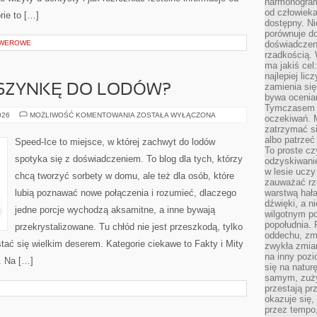
harmonogram
od człowieka
rie to […]
dostępny. Ni
porównuje do
ROWEROWE
doświadczeni
rzadkością.
ma jakiś cel
najlepiej li
zamienia się
SZYNKĘ DO LODÓW?
bywa ocenia
Tymczasem la
JAK
026
MOŻLIWOŚĆ KOMENTOWANIA
ZOSTAŁA WYŁĄCZONA
oczekiwań. M
WYBRAĆ
zatrzymać s
MASZYNKĘ
DO
albo patrzeć
Speed-Ice to miejsce, w której zachwyt do lodów
LODÓW?
To proste cz
spotyka się z doświadczeniem. To blog dla tych, którzy
odzyskiwani
w lesie uczy
chcą tworzyć sorbety w domu, ale też dla osób, które
zauważać rze
lubią poznawać nowe połączenia i rozumieć, dlaczego
warstwą hał
dźwięki, a n
jedne porcje wychodzą aksamitne, a inne bywają
wilgotnym p
popołudnia. 
przekrystalizowane. Tu chłód nie jest przeszkodą, tylko
oddechu, zmę
ać się wielkim deserem. Kategorie ciekawe to Fakty i Mity
zwykła zmian
na inny pozi
. Na […]
się na natur
samym, zuży
przestają pr
okazuje się,
przez tempo,