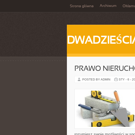
Archiwum
Strona główna
Okłam
DWADZIEŚCI
PRAWO NIERUCH
POSTED BY ADMIN
STY - 6 - 2
rozumiesz swoje możliwości w spo