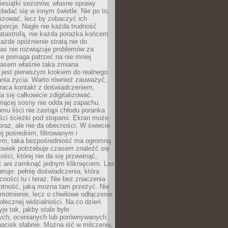
iesiątki sezonów, własne sprawy
ładać się w innym świetle. Nie po to,
lizować, lecz by zobaczyć ich
porcje. Nagle nie każda trudność
atastrofą, nie każda porażka końcem
 każde opóźnienie stratą nie do
Las nie rozwiązuje problemów za
le pomaga patrzeć na nie mniej
asem właśnie taka zmiana
 jest pierwszym krokiem do realnego
nia życia. Warto również zauważyć,
wraca kontakt z doświadczeniem,
a się całkowicie zdigitalizować.
nącej sosny nie odda jej zapachu.
mu liści nie zastąpi chłodu poranka
ści ścieżki pod stopami. Ekran może
raz, ale nie da obecności. W świecie
ej pośrednim, filtrowanym i
ym, taka bezpośredniość ma ogromną
owiek potrzebuje czasem znaleźć się
ości, której nie da się przewinąć,
ć ani zamknąć jednym kliknięciem. Las
feruje: pełnię doświadczenia, która
ości tu i teraz. Nie bez znaczenia
otność, jaką można tam przeżyć. Nie
motnienie, lecz o chwilowe odłączenie
połecznej widzialności. Na co dzień
je tak, jakby stale było
ch, ocenianych lub porównywanych.
nacisk słabnie. Można iść w milczeniu,