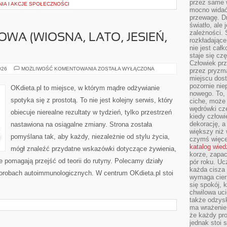
przez same 
IA I AKCJE SPOŁECZNOŚCI
mocno widać,
przewagę. Dr
światło, ale
zależności. Ś
WA (WIOSNA, LATO, JESIEŃ,
rozkładające
nie jest cał
staje się czę
Człowiek prz
KUCHNIA
026
MOŻLIWOŚĆ KOMENTOWANIA
ZOSTAŁA WYŁĄCZONA
przez pryzm
SEZONOWA
miejscu dost
(WIOSNA,
LATO,
pozornie ni
OKdieta.pl to miejsce, w którym mądre odżywianie
JESIEŃ,
nowego. To, 
ZIMA)
spotyka się z prostotą. To nie jest kolejny serwis, który
ciche, może 
wędrówki cz
obiecuje nierealne rezultaty w tydzień, tylko przestrzeń
kiedy człowi
dekorację, 
nastawiona na osiągalne zmiany. Strona została
większy niż 
pomyślana tak, aby każdy, niezależnie od stylu życia,
czymś więce
katalog wied
mógł znaleźć przydatne wskazówki dotyczące żywienia,
korze, zapac
óre pomagają przejść od teorii do rutyny. Polecamy działy
pór roku. Uc
każda cisza 
chorobach autoimmunologicznych. W centrum OKdieta.pl stoi
wymaga cierp
się spokój, 
chwilowa uc
także odzys
ma wrażenie,
że każdy pro
jednak stoi 