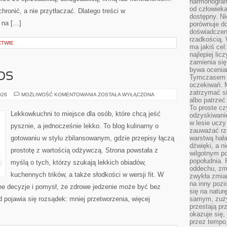
harmonogram
od człowieka
chronić, a nie przytłaczać. Dlatego treści w
dostępny. Ni
 na […]
porównuje do
doświadczeni
rzadkością.
CTWIE
ma jakiś cel
najlepiej li
zamienia się
bywa ocenia
OS
Tymczasem la
oczekiwań. M
zatrzymać s
POSIŁKI
026
MOŻLIWOŚĆ KOMENTOWANIA
ZOSTAŁA WYŁĄCZONA
albo patrzeć
NA
WYNOS
To proste cz
Lekkowkuchni to miejsce dla osób, które chcą jeść
odzyskiwani
w lesie uczy
pysznie, a jednocześnie lekko. To blog kulinarny o
zauważać rze
gotowaniu w stylu zbilansowanym, gdzie przepisy łączą
warstwą hał
dźwięki, a n
prostotę z wartością odżywczą. Strona powstała z
wilgotnym p
popołudnia. 
myślą o tych, którzy szukają lekkich obiadów,
oddechu, zmę
kuchennych trików, a także słodkości w wersji fit. W
zwykła zmian
na inny pozi
e decyzje i pomysł, że zdrowe jedzenie może być bez
się na natur
pojawia się rozsądek: mniej przetworzenia, więcej
samym, zuży
przestają pr
okazuje się,
przez tempo,