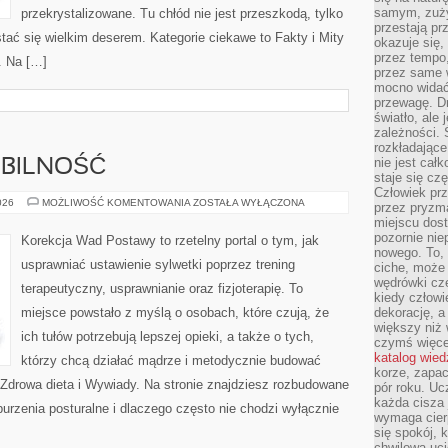
samym, zuży
przekrystalizowane. Tu chłód nie jest przeszkodą, tylko
przestają pr
ać się wielkim deserem. Kategorie ciekawe to Fakty i Mity
okazuje się,
przez tempo,
. Na […]
przez same 
mocno widać,
przewagę. Dr
światło, ale
zależności. Ś
rozkładające
nie jest cał
OBILNOŚĆ
staje się czę
Człowiek prz
STRETCHING
026
MOŻLIWOŚĆ KOMENTOWANIA
ZOSTAŁA WYŁĄCZONA
przez pryzm
I
miejscu dost
MOBILNOŚĆ
pozornie ni
Korekcja Wad Postawy to rzetelny portal o tym, jak
nowego. To, 
usprawniać ustawienie sylwetki poprzez trening
ciche, może 
wędrówki cz
terapeutyczny, usprawnianie oraz fizjoterapię. To
kiedy człowi
miejsce powstało z myślą o osobach, które czują, że
dekorację, 
większy niż 
ich tułów potrzebują lepszej opieki, a także o tych,
czymś więce
katalog wied
którzy chcą działać mądrze i metodycznie budować
korze, zapac
Zdrowa dieta i Wywiady. Na stronie znajdziesz rozbudowane
pór roku. Uc
każda cisza 
burzenia posturalne i dlaczego często nie chodzi wyłącznie
wymaga cierp
się spokój, 
chwilowa uc