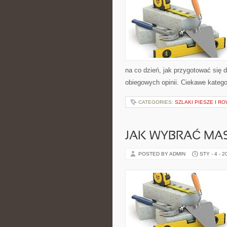
na co dzień, jak przygotować się d
obiegowych opinii. Ciekawe katego
CATEGORIES:
SZLAKI PIESZE I 
JAK WYBRAĆ MA
POSTED BY ADMIN
STY - 4 - 2