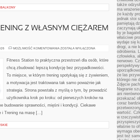
także odzys
I BALKONY
ma wrażenie,
że każdy pro
jednak stoi 
pamiętają dz
TRENING Z WŁASNYM CIĘŻAREM
zaczynają uk
by je bagate
właściwe pro
wydaje się k
drogi, a nie
KALISTENIKA
026
MOŻLIWOŚĆ KOMENTOWANIA
ZOSTAŁA WYŁĄCZONA
odrobienia. 
–
TRENING
człowieka, a
Z
Fitness Station to praktyczna przestrzeń dla osób, które
nerwowo. Cz
WŁASNYM
perspektywy
CIĘŻAREM
chcą zbudować lepszą kondycję bez przypadkowości.
CIAŁA
uporządkowa
że las przy
To miejsce, w którym trening spotykają się z żywieniem,
którego nie d
a motywacja jest traktowana tak samo poważnie jak
Zdjęcie pach
Nagranie szu
strategia. Strona powstała z myślą o tym, by prowadzić
ani nierówno
użytkownika krok po kroku: od pierwszych kroków na
przekazać ob
coraz bardzi
me budowanie sprawności, mięśni i kondycji. Ciekawe
przetworzon
wartość. Czł
ne i Trening na masę […]
w rzeczywist
przyspieszy
SKIE
właśnie to o
wymaga obecn
jest też sam