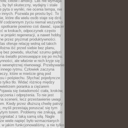
ów, celów i ambicji. Las nie wymaga
, by był skuteczny, wydajny i stale
e pyta o wyniki, nie ocenia tempa, nie
 innych. Pozwala po prostu być. To
e, które dla wielu osób staje się dziś
 W codziennym życiu niemal wszystko
: spotkanie powinno coś dawać, spacer
czyć w krokach, odpoczynek często
 w projekt regeneracji, a nawet hobby
ne przez pryzmat produktywności.
s oferuje relację wolną od takich
ożna iść przed siebie bez planu,
ię bez powodu, słuchać szumu gałęzi
 na światło przesuwające się po mchu.
ynności, ale właśnie w nich kryje się
e wewnętrznej równowagi. Przebywanie
 innego rytmu. Człowiek zaczyna
czy, które w mieście giną pod
asu i pośpiechu. Słychać pojedyncze
ie tylko tło. Widać różnicę między
owietrzem poranka a ciężarem
Pojawia się świadomość ciała, kroków,
czenia i odprężenia. To nie jest
a scenerii, lecz przestawienie uwagi
om. Kiedy przez dłuższą chwilę patrzy
ę, myśli przestają poruszać się tym
tym torem. Problemy nie znikają, ale
zygniatać z taką samą siłą. Nagle
 że wiele napięć było wzmacnianych
 w jakim funkcjonowaliśmy, a nie tylko