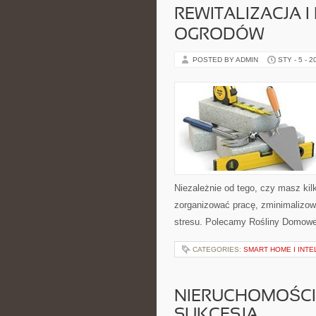
REWITALIZACJA 
OGRODÓW
POSTED BY ADMIN
STY - 5 - 2
Niezależnie od tego, czy masz kilk
zorganizować pracę, zminimalizow
stresu. Polecamy Rośliny Domow
CATEGORIES:
SMART HOME I INTE
NIERUCHOMOŚCI
SUKCESJA