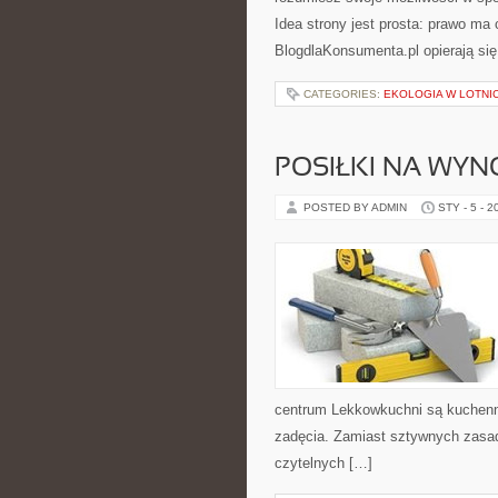
Idea strony jest prosta: prawo ma 
BlogdlaKonsumenta.pl opierają się
CATEGORIES:
EKOLOGIA W LOTNI
POSIŁKI NA WYN
POSTED BY ADMIN
STY - 5 - 2
centrum Lekkowkuchni są kuchenn
zadęcia. Zamiast sztywnych zasad 
czytelnych […]