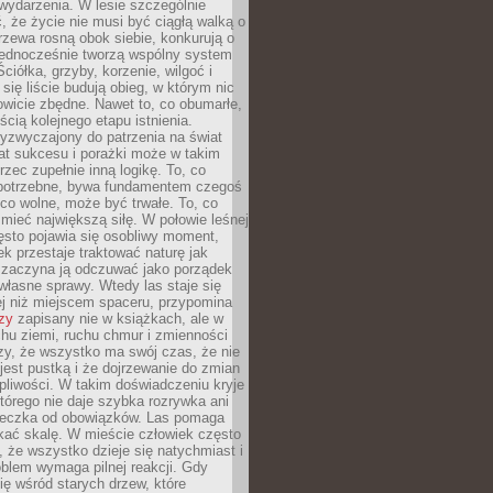
wydarzenia. W lesie szczególnie
 że życie nie musi być ciągłą walką o
zewa rosną obok siebie, konkurują o
 jednocześnie tworzą wspólny system
ciółka, grzyby, korzenie, wilgoć i
 się liście budują obieg, w którym nic
kowicie zbędne. Nawet to, co obumarłe,
ścią kolejnego etapu istnienia.
yzwyczajony do patrzenia na świat
at sukcesu i porażki może w takim
rzec zupełnie inną logikę. To, co
epotrzebne, bywa fundamentem czegoś
co wolne, może być trwałe. To, co
mieć największą siłę. W połowie leśnej
ęsto pojawia się osobliwy moment,
ek przestaje traktować naturę jak
a zaczyna ją odczuwać jako porządek
własne sprawy. Wtedy las staje się
j niż miejscem spaceru, przypomina
zy
zapisany nie w książkach, ale w
hu ziemi, ruchu chmur i zmienności
zy, że wszystko ma swój czas, że nie
jest pustką i że dojrzewanie do zmian
liwości. W takim doświadczeniu kryje
którego nie daje szybka rozrywka ani
ieczka od obowiązków. Las pomaga
kać skalę. W mieście człowiek często
 że wszystko dzieje się natychmiast i
blem wymaga pilnej reakcji. Gdy
się wśród starych drzew, które