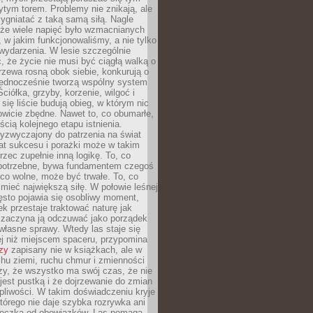
tym torem. Problemy nie znikają, ale
zygniatać z taką samą siłą. Nagle
 że wiele napięć było wzmacnianych
 w jakim funkcjonowaliśmy, a nie tylko
wydarzenia. W lesie szczególnie
 że życie nie musi być ciągłą walką o
zewa rosną obok siebie, konkurują o
 jednocześnie tworzą wspólny system
ciółka, grzyby, korzenie, wilgoć i
 się liście budują obieg, w którym nic
kowicie zbędne. Nawet to, co obumarłe,
ścią kolejnego etapu istnienia.
yzwyczajony do patrzenia na świat
at sukcesu i porażki może w takim
rzec zupełnie inną logikę. To, co
epotrzebne, bywa fundamentem czegoś
co wolne, może być trwałe. To, co
mieć największą siłę. W połowie leśnej
ęsto pojawia się osobliwy moment,
ek przestaje traktować naturę jak
a zaczyna ją odczuwać jako porządek
własne sprawy. Wtedy las staje się
j niż miejscem spaceru, przypomina
zy
zapisany nie w książkach, ale w
hu ziemi, ruchu chmur i zmienności
zy, że wszystko ma swój czas, że nie
jest pustką i że dojrzewanie do zmian
liwości. W takim doświadczeniu kryje
którego nie daje szybka rozrywka ani
ieczka od obowiązków. Las pomaga