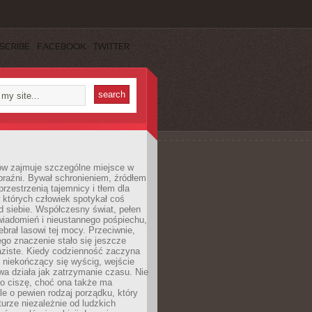
SCRIBE
FACEBOOK
TWITTER
ów zajmuje szczególne miejsce w
braźni. Bywał schronieniem, źródłem
przestrzenią tajemnicy i tłem dla
 których człowiek spotykał coś
 siebie. Współczesny świat, pełen
wiadomień i nieustannego pośpiechu,
ebrał lasowi tej mocy. Przeciwnie,
jego znaczenie stało się jeszcze
aziste. Kiedy codzienność zaczyna
 niekończący się wyścig, wejście
a działa jak zatrzymanie czasu. Nie
 o ciszę, choć ona także ma
le o pewien rodzaj porządku, który
aturze niezależnie od ludzkich