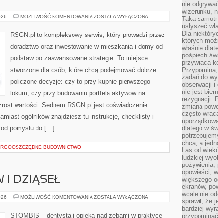
nie odgrywać
wizerunku, n
NIERUCHOMOŚCI
026
MOŻLIWOŚĆ KOMENTOWANIA
ZOSTAŁA WYŁĄCZONA
Taka samotn
A
usłyszeć wł
PLANOWANIE
SPADKOWE
Dla niektóry
RSGN.pl to kompleksowy serwis, który prowadzi przez
I
których moż
SUKCESJA
doradztwo oraz inwestowanie w mieszkania i domy od
właśnie dlat
pośpiech świ
podstaw po zaawansowane strategie. To miejsce
przywraca k
stworzone dla osób, które chcą podejmować dobrze
Przypomina, 
zadań do wyk
policzone decyzje: czy to przy kupnie pierwszego
obserwacji i
nie jest bie
lokum, czy przy budowaniu portfela aktywów na
rezygnacji. 
 wzrost wartości. Sednem RSGN.pl jest doświadczenie
zmiana powol
często wraca
miast ogólników znajdziesz tu instrukcje, checklisty i
uporządkowan
 od pomysłu do […]
dlatego w św
potrzebujemy
chcą, a jedna
NERGOOSZCZĘDNE BUDOWNICTWO
Las od wiek
ludzkiej wyo
pożywienia, 
opowieści, w
I DZIĄSEŁ
większego od
ekranów, po
wcale nie od
CHOROBY
026
MOŻLIWOŚĆ KOMENTOWANIA
ZOSTAŁA WYŁĄCZONA
sprawił, że 
ZĘBÓW
I
bardziej wyr
DZIĄSEŁ
STOMBIS – dentysta i opieka nad zębami w praktyce
przypominać