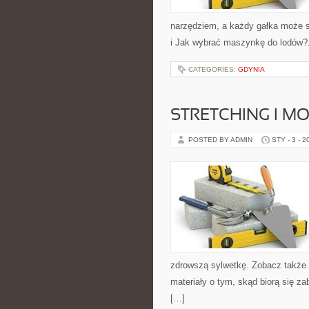
narzędziem, a każdy gałka może st
i Jak wybrać maszynkę do lodów?
CATEGORIES:
GDYNIA
STRETCHING I M
POSTED BY ADMIN
STY - 3 - 2
zdrowszą sylwetkę. Zobacz także 
materiały o tym, skąd biorą się za
[…]