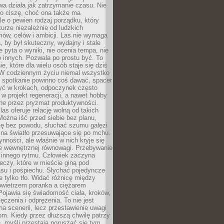
a działa jak zatrzymanie czasu. Nie
 o ciszę, choć ona także ma
le o pewien rodzaj porządku, który
aturze niezależnie od ludzkich
ów, celów i ambicji. Las nie wymaga
, by był skuteczny, wydajny i stale
e pyta o wyniki, nie ocenia tempa, nie
 innych. Pozwala po prostu być. To
e, które dla wielu osób staje się dziś
 W codziennym życiu niemal wszystko
: spotkanie powinno coś dawać, spacer
czyć w krokach, odpoczynek często
 w projekt regeneracji, a nawet hobby
ne przez pryzmat produktywności.
s oferuje relację wolną od takich
ożna iść przed siebie bez planu,
ię bez powodu, słuchać szumu gałęzi
 na światło przesuwające się po mchu.
ynności, ale właśnie w nich kryje się
e wewnętrznej równowagi. Przebywanie
 innego rytmu. Człowiek zaczyna
czy, które w mieście giną pod
asu i pośpiechu. Słychać pojedyncze
ie tylko tło. Widać różnicę między
owietrzem poranka a ciężarem
Pojawia się świadomość ciała, kroków,
czenia i odprężenia. To nie jest
a scenerii, lecz przestawienie uwagi
om. Kiedy przez dłuższą chwilę patrzy
ę, myśli przestają poruszać się tym