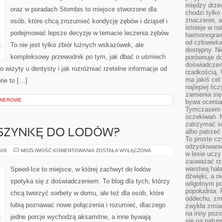
między drzew
oraz w poradach Stombis to miejsce stworzone dla
chodzi tylko
znaczenie, a
osób, które chcą zrozumieć kondycję zębów i dziąseł i
istnieje w n
podejmować lepsze decyzje w temacie leczenia zębów.
harmonogram
od człowieka
To nie jest tylko zbiór luźnych wskazówek, ale
dostępny. Ni
kompleksowy przewodnik po tym, jak dbać o uśmiech
porównuje do
doświadczeni
o wizyty u dentysty i jak rozróżniać rzetelne informacje od
rzadkością.
ma jakiś cel
rie to […]
najlepiej li
zamienia się
ROWEROWE
bywa ocenia
Tymczasem la
oczekiwań. M
zatrzymać s
SZYNKĘ DO LODÓW?
albo patrzeć
To proste cz
odzyskiwani
JAK
026
MOŻLIWOŚĆ KOMENTOWANIA
ZOSTAŁA WYŁĄCZONA
w lesie uczy
WYBRAĆ
zauważać rze
MASZYNKĘ
DO
warstwą hał
Speed-Ice to miejsce, w której zachwyt do lodów
LODÓW?
dźwięki, a n
spotyka się z doświadczeniem. To blog dla tych, którzy
wilgotnym p
popołudnia. 
chcą tworzyć sorbety w domu, ale też dla osób, które
oddechu, zmę
lubią poznawać nowe połączenia i rozumieć, dlaczego
zwykła zmian
na inny pozi
jedne porcje wychodzą aksamitne, a inne bywają
się na natur