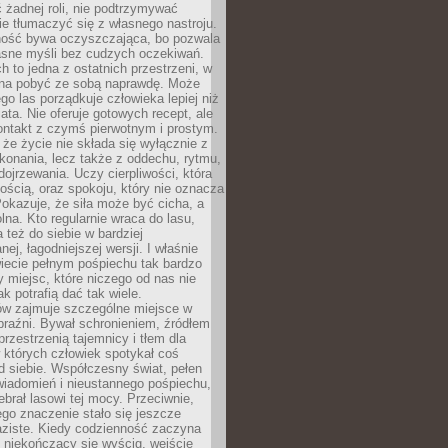
 żadnej roli, nie podtrzymywać
ie tłumaczyć się z własnego nastroju.
ość bywa oczyszczająca, bo pozwala
asne myśli bez cudzych oczekiwań.
ch to jedna z ostatnich przestrzeni, w
na pobyć ze sobą naprawdę. Może
ego las porządkuje człowieka lepiej niż
ata. Nie oferuje gotowych recept, ale
ontakt z czymś pierwotnym i prostym.
że życie nie składa się wyłącznie z
onania, lecz także z oddechu, rytmu,
 dojrzewania. Uczy cierpliwości, która
rnością, oraz spokoju, który nie oznacza
Pokazuje, że siła może być cicha, a
na. Kto regularnie wraca do lasu,
 też do siebie w bardziej
ej, łagodniejszej wersji. I właśnie
iecie pełnym pośpiechu tak bardzo
 miejsc, które niczego od nas nie
k potrafią dać tak wiele.
ów zajmuje szczególne miejsce w
braźni. Bywał schronieniem, źródłem
przestrzenią tajemnicy i tłem dla
 których człowiek spotykał coś
 siebie. Współczesny świat, pełen
wiadomień i nieustannego pośpiechu,
ebrał lasowi tej mocy. Przeciwnie,
jego znaczenie stało się jeszcze
aziste. Kiedy codzienność zaczyna
 niekończący się wyścig, wejście