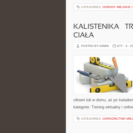
CATEGORIES:
OGRODY MIEJSKIE 
KALISTENIKA – 
CIAŁA
POSTED BY ADMIN
STY - 3 - 2
siłowni lub w domu, aż po świado
kategorie: Trening wirtualny i onli
CATEGORIES:
OGRODNICTWO MIEJ