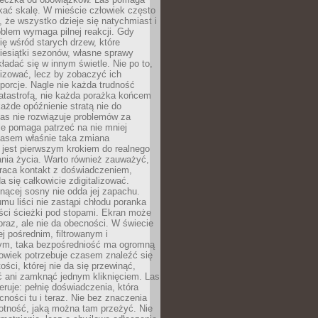
kać skalę. W mieście człowiek często
 że wszystko dzieje się natychmiast i
blem wymaga pilnej reakcji. Gdy
się wśród starych drzew, które
iesiątki sezonów, własne sprawy
ładać się w innym świetle. Nie po to,
lizować, lecz by zobaczyć ich
porcje. Nagle nie każda trudność
atastrofą, nie każda porażka końcem
 każde opóźnienie stratą nie do
Las nie rozwiązuje problemów za
le pomaga patrzeć na nie mniej
asem właśnie taka zmiana
 jest pierwszym krokiem do realnego
nia życia. Warto również zauważyć,
wraca kontakt z doświadczeniem,
a się całkowicie zdigitalizować.
nącej sosny nie odda jej zapachu.
mu liści nie zastąpi chłodu poranka
ści ścieżki pod stopami. Ekran może
raz, ale nie da obecności. W świecie
ej pośrednim, filtrowanym i
ym, taka bezpośredniość ma ogromną
owiek potrzebuje czasem znaleźć się
ości, której nie da się przewinąć,
ć ani zamknąć jednym kliknięciem. Las
feruje: pełnię doświadczenia, która
ości tu i teraz. Nie bez znaczenia
otność, jaką można tam przeżyć. Nie