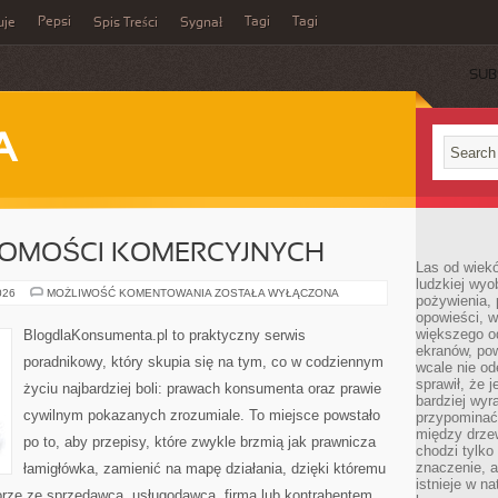
Pepsi
Tagi
Tagi
uje
Spis Treści
Sygnał
SUB
A
OMOŚCI KOMERCYJNYCH
Las od wiek
ludzkiej wyo
PRAWO
026
MOŻLIWOŚĆ KOMENTOWANIA
ZOSTAŁA WYŁĄCZONA
pożywienia, 
NIERUCHOMOŚCI
opowieści, w
KOMERCYJNYCH
większego od
BlogdlaKonsumenta.pl to praktyczny serwis
ekranów, po
poradnikowy, który skupia się na tym, co w codziennym
wcale nie od
sprawił, że 
życiu najbardziej boli: prawach konsumenta oraz prawie
bardziej wyr
cywilnym pokazanych zrozumiale. To miejsce powstało
przypominać
między drzew
po to, aby przepisy, które zwykle brzmią jak prawnicza
chodzi tylko
znaczenie, a
łamigłówka, zamienić na mapę działania, dzięki któremu
istnieje w n
rze ze sprzedawcą, usługodawcą, firmą lub kontrahentem.