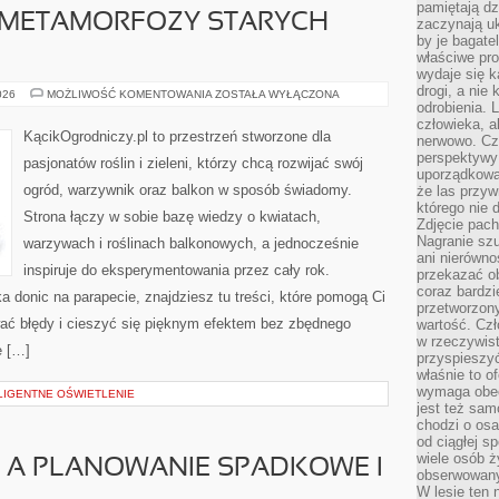
pamiętają dz
I METAMORFOZY STARYCH
zaczynają uk
by je bagate
właściwe pro
wydaje się k
drogi, a nie
REWITALIZACJA
026
MOŻLIWOŚĆ KOMENTOWANIA
ZOSTAŁA WYŁĄCZONA
I
odrobienia. 
METAMORFOZY
człowieka, a
STARYCH
KącikOgrodniczy.pl to przestrzeń stworzone dla
nerwowo. Cz
OGRODÓW
perspektywy
pasjonatów roślin i zieleni, którzy chcą rozwijać swój
uporządkowa
ogród, warzywnik oraz balkon w sposób świadomy.
że las przy
którego nie d
Strona łączy w sobie bazę wiedzy o kwiatach,
Zdjęcie pach
Nagranie szu
warzywach i roślinach balkonowych, a jednocześnie
ani nierówno
inspiruje do eksperymentowania przez cały rok.
przekazać ob
coraz bardzi
a donic na parapecie, znajdziesz tu treści, które pomogą Ci
przetworzon
ać błędy i cieszyć się pięknym efektem bez zbędnego
wartość. Czł
w rzeczywist
e […]
przyspieszy
właśnie to o
wymaga obecn
LIGENTNE OŚWIETLENIE
jest też sam
chodzi o osa
od ciągłej s
wiele osób ży
 A PLANOWANIE SPADKOWE I
obserwowany
W lesie ten 