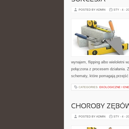
POSTED BY ADMIN
STY - 4 - 2
wynajem, flipping albo wieloletni
połączona z procesem działania. Za
schematy, które pomagają przejść
CATEGORIES:
EKOLOGICZNE I E
CHOROBY ZĘBÓW 
POSTED BY ADMIN
STY - 4 - 2