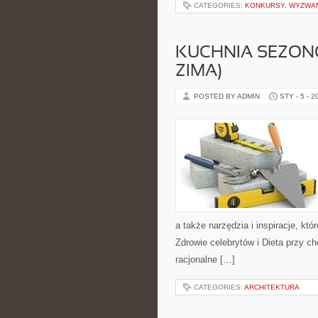
CATEGORIES:
KONKURSY, WYZWAN
KUCHNIA SEZONO
ZIMA)
POSTED BY ADMIN
STY - 5 - 2
a także narzędzia i inspiracje, kt
Zdrowie celebrytów i Dieta przy 
racjonalne […]
CATEGORIES:
ARCHITEKTURA