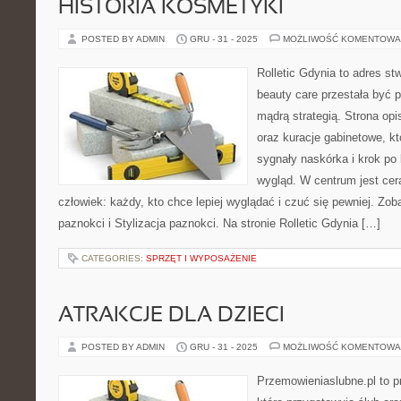
HISTORIA KOSMETYKI
POSTED BY ADMIN
GRU - 31 - 2025
MOŻLIWOŚĆ KOMENTOWA
Rolletic Gdynia to adres s
beauty care przestała być p
mądrą strategią. Strona opi
oraz kuracje gabinetowe, k
sygnały naskórka i krok p
wygląd. W centrum jest cera
człowiek: każdy, kto chce lepiej wyglądać i czuć się pewniej. Zob
paznokci i Stylizacja paznokci. Na stronie Rolletic Gdynia […]
CATEGORIES:
SPRZĘT I WYPOSAŻENIE
ATRAKCJE DLA DZIECI
POSTED BY ADMIN
GRU - 31 - 2025
MOŻLIWOŚĆ KOMENTOWA
Przemowieniaslubne.pl to p