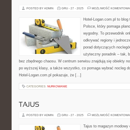
POSTED BY ADMIN
GRU - 27 - 2025
MOŻLIWOŚĆ KOMENTOWA
Hotel-Logan.com.pl to blog
Polsce, który pomaga plan
wygodny. To przewodnik onl
odkrywać regiony i jednocz
porad dotyczących noclegów
użyteczny poradnik – tak, 
bez zbędnego chaosu. W centrum serwisu znajdują się obiekty n
po wyższej klasy, a także wszystko, co pomaga wybrać nocleg 
Hotel-Logan.com.pl pokazuje, że […]
CATEGORIES:
NURKOWANIE
TAJUS
POSTED BY ADMIN
GRU - 27 - 2025
MOŻLIWOŚĆ KOMENTOWA
Tajus to magazyn modowy d