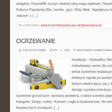
anegdoty, KoronaMK ma być idealnie taką mapą wędrówki. Nowośc
Kulturze Popularnej (film, komiks, gry) i Złoty Wiek. Największą si
zdarzeń: z […]
CATEGORIES:
EDUKACJA PRZEDSZKOLNA I WCZESNOSZKOLNA
OGRZEWANIE
POSTED BY ADMIN
STY - 1 - 2026
MOŻLIWOŚĆ KOMENTOWAN
Instalacje – Hydraulika, R
rozbudowany serwis dla osó
temat systemów instalacyjn
drobnych napraw po poważn
którym wiedza łączy się z 
dostaje czytelne instrukcj
systemów grzewczych, wymiany powietrza, a także szeroko poję
kategorie: Stropy i sufity i Kamień i cegła w budownictwie. Na str
bezpiecznych rozwiązań, […]