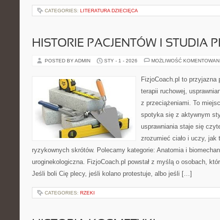
CATEGORIES:
LITERATURA DZIECIĘCA
HISTORIE PACJENTÓW I STUDIA
POSTED BY ADMIN
STY - 1 - 2026
MOŻLIWOŚĆ KOMENTOWAN
FizjoCoach.pl to przyjazna
terapii ruchowej, usprawni
z przeciążeniami. To miejs
spotyka się z aktywnym sty
usprawniania staje się czy
zrozumieć ciało i uczy, ja
ryzykownych skrótów. Polecamy kategorie: Anatomia i biomechanik
uroginekologiczna. FizjoCoach.pl powstał z myślą o osobach, któr
Jeśli boli Cię plecy, jeśli kolano protestuje, albo jeśli […]
CATEGORIES:
RZEKI