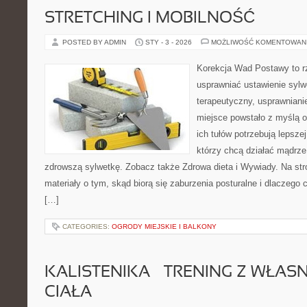
STRETCHING I MOBILNOŚĆ
POSTED BY ADMIN
STY - 3 - 2026
MOŻLIWOŚĆ KOMENTOWAN
Korekcja Wad Postawy to rze
usprawniać ustawienie sylwe
terapeutyczny, usprawnianie
miejsce powstało z myślą o
ich tułów potrzebują lepszej
którzy chcą działać mądrz
zdrowszą sylwetkę. Zobacz także Zdrowa dieta i Wywiady. Na st
materiały o tym, skąd biorą się zaburzenia posturalne i dlaczego 
[…]
CATEGORIES:
OGRODY MIEJSKIE I BALKONY
KALISTENIKA – TRENING Z WŁA
CIAŁA