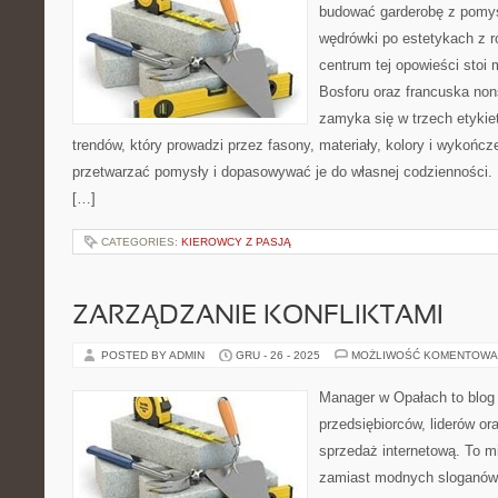
budować garderobę z pomys
wędrówki po estetykach z r
centrum tej opowieści stoi 
Bosforu oraz francuska nons
zamyka się w trzech etykie
trendów, który prowadzi przez fasony, materiały, kolory i wykończ
przetwarzać pomysły i dopasowywać je do własnej codzienności.
[…]
CATEGORIES:
KIEROWCY Z PASJĄ
ZARZĄDZANIE KONFLIKTAMI
POSTED BY ADMIN
GRU - 26 - 2025
MOŻLIWOŚĆ KOMENTOWA
Manager w Opałach to blog
przedsiębiorców, liderów or
sprzedaż internetową. To m
zamiast modnych sloganów 