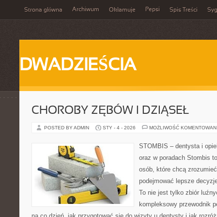
Archiwum
Pepsi
Strona główna
Okłamuje
Spis Treści
Syg
DWADZIEŚCIA
CHOROBY ZĘBÓW I DZIĄSEŁ
POSTED BY ADMIN
STY - 4 - 2026
MOŻLIWOŚĆ KOMENTOWAN
STOMBIS – dentysta i opie
oraz w poradach Stombis to
osób, które chcą zrozumieć
podejmować lepsze decyzje
To nie jest tylko zbiór luź
kompleksowy przewodnik po
na co dzień, jak przygotować się do wizyty u dentysty i jak rozróż