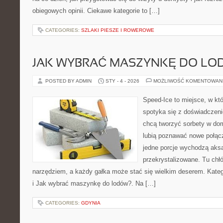
obiegowych opinii. Ciekawe kategorie to […]
CATEGORIES:
SZLAKI PIESZE I ROWEROWE
JAK WYBRAĆ MASZYNKĘ DO LO
POSTED BY ADMIN
STY - 4 - 2026
MOŻLIWOŚĆ KOMENTOWAN
Speed-Ice to miejsce, w kt
spotyka się z doświadczenie
chcą tworzyć sorbety w domu
lubią poznawać nowe połącz
jedne porcje wychodzą aksa
przekrystalizowane. Tu chłó
narzędziem, a każdy gałka może stać się wielkim deserem. Katego
i Jak wybrać maszynkę do lodów?. Na […]
CATEGORIES:
GDYNIA