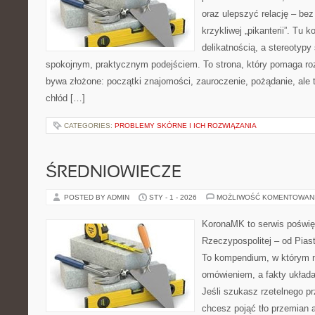
oraz ulepszyć relację – bez
krzykliwej „pikanterii”. Tu k
delikatnością, a stereotyp
spokojnym, praktycznym podejściem. To strona, który pomaga ro
bywa złożone: początki znajomości, zauroczenie, pożądanie, ale 
chłód […]
CATEGORIES:
PROBLEMY SKÓRNE I ICH ROZWIĄZANIA
ŚREDNIOWIECZE
POSTED BY ADMIN
STY - 1 - 2026
MOŻLIWOŚĆ KOMENTOWAN
KoronaMK to serwis poświę
Rzeczypospolitej – od Pia
To kompendium, w którym n
omówieniem, a fakty układa
Jeśli szukasz rzetelnego p
chcesz pojąć tło przemian a