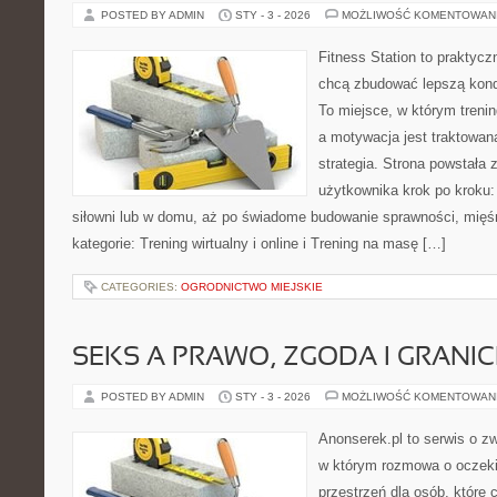
POSTED BY ADMIN
STY - 3 - 2026
MOŻLIWOŚĆ KOMENTOWAN
Fitness Station to praktycz
chcą zbudować lepszą kond
To miejsce, w którym treni
a motywacja jest traktowan
strategia. Strona powstała 
użytkownika krok po kroku:
siłowni lub w domu, aż po świadome budowanie sprawności, mięśn
kategorie: Trening wirtualny i online i Trening na masę […]
CATEGORIES:
OGRODNICTWO MIEJSKIE
SEKS A PRAWO, ZGODA I GRANIC
POSTED BY ADMIN
STY - 3 - 2026
MOŻLIWOŚĆ KOMENTOWAN
Anonserek.pl to serwis o zw
w którym rozmowa o oczeki
przestrzeń dla osób, które 