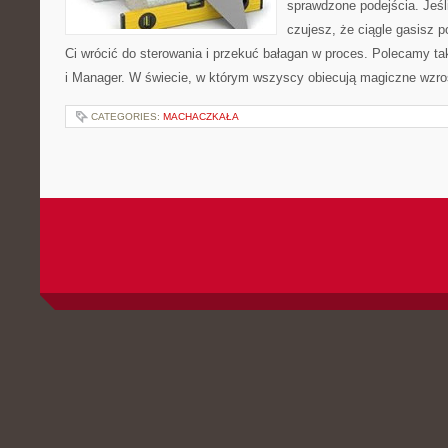
sprawdzone podejścia. Jeśli
czujesz, że ciągle gasisz 
Ci wrócić do sterowania i przekuć bałagan w proces. Polecamy ta
i Manager. W świecie, w którym wszyscy obiecują magiczne wzr
CATEGORIES:
MACHACZKAŁA