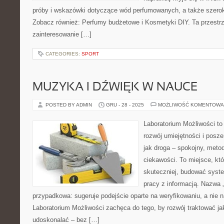
próby i wskazówki dotyczące wód perfumowanych, a także szeroki
Zobacz również: Perfumy budżetowe i Kosmetyki DIY. Ta przestrz
zainteresowanie […]
CATEGORIES:
SPORT
MUZYKA I DŹWIĘK W NAUCE
POSTED BY ADMIN
GRU - 28 - 2025
MOŻLIWOŚĆ KOMENTOWA
Laboratorium Możliwości to
rozwój umiejętności i posz
jak droga – spokojny, meto
ciekawości. To miejsce, kt
skuteczniej, budować syste
pracy z informacją. Nazwa „
przypadkowa: sugeruje podejście oparte na weryfikowaniu, a nie n
Laboratorium Możliwości zachęca do tego, by rozwój traktować j
udoskonalać – bez […]