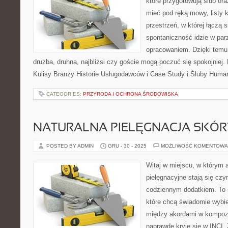
które przygotowują ślub ora
mieć pod ręką mowy, listy k
przestrzeń, w której łączą 
spontaniczność idzie w par
opracowaniem. Dzięki temu 
drużba, druhna, najbliżsi czy goście mogą poczuć się spokojniej. 
Kulisy Branży Historie Usługodawców i Case Study i Śluby Human
CATEGORIES:
PRZYRODA I OCHRONA ŚRODOWISKA
NATURALNA PIELĘGNACJA SKÓR
POSTED BY ADMIN
GRU - 30 - 2025
MOŻLIWOŚĆ KOMENTOWA
Witaj w miejscu, w którym 
pielęgnacyjne stają się czy
codziennym dodatkiem. To 
które chcą świadomie wybie
między akordami w kompozy
naprawdę kryje się w INCI. 