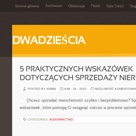
Archiwum
Pepsi
Strona główna
Okłamuje
Spis Treści
Syg
DWADZIEŚCIA
5 PRAKTYCZNYCH WSKAZÓWEK
DOTYCZĄCYCH SPRZEDAŻY NIE
POSTED BY ADMIN
KWI - 26 - 2025
MOŻLIWOŚĆ KOMENTOWA
Chcesz sprzedać nierucho
bezproblemowo? Sprawdź t
wskazówek, które pomogą 
procesie sprzedaży!