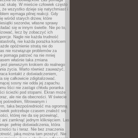
kać skalę. W mieście człowiek często
 że wszystko dzieje się natychmiast i
blem wymaga pilnej reakcji. Gdy
się wśród starych drzew, które
iesiątki sezonów, własne sprawy
ładać się w innym świetle. Nie po to,
lizować, lecz by zobaczyć ich
porcje. Nagle nie każda trudność
atastrofą, nie każda porażka końcem
 każde opóźnienie stratą nie do
Las nie rozwiązuje problemów za
le pomaga patrzeć na nie mniej
asem właśnie taka zmiana
 jest pierwszym krokiem do realnego
nia życia. Warto również zauważyć,
wraca kontakt z doświadczeniem,
a się całkowicie zdigitalizować.
nącej sosny nie odda jej zapachu.
mu liści nie zastąpi chłodu poranka
ści ścieżki pod stopami. Ekran może
raz, ale nie da obecności. W świecie
ej pośrednim, filtrowanym i
ym, taka bezpośredniość ma ogromną
owiek potrzebuje czasem znaleźć się
ości, której nie da się przewinąć,
ć ani zamknąć jednym kliknięciem. Las
feruje: pełnię doświadczenia, która
ości tu i teraz. Nie bez znaczenia
otność, jaką można tam przeżyć. Nie