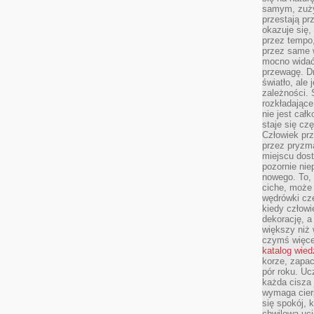
samym, zuży
przestają pr
okazuje się,
przez tempo,
przez same 
mocno widać,
przewagę. Dr
światło, ale
zależności. Ś
rozkładające
nie jest cał
staje się czę
Człowiek prz
przez pryzm
miejscu dost
pozornie ni
nowego. To, 
ciche, może 
wędrówki cz
kiedy człowi
dekorację, 
większy niż 
czymś więce
katalog wied
korze, zapac
pór roku. Uc
każda cisza 
wymaga cierp
się spokój, 
chwilowa uc