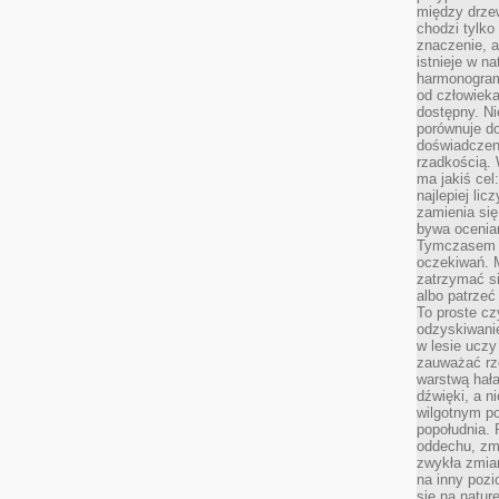
między drzew
chodzi tylko
znaczenie, a
istnieje w n
harmonogram
od człowieka
dostępny. Ni
porównuje do
doświadczeni
rzadkością.
ma jakiś cel
najlepiej li
zamienia się
bywa ocenia
Tymczasem la
oczekiwań. M
zatrzymać s
albo patrzeć
To proste cz
odzyskiwani
w lesie uczy
zauważać rze
warstwą hał
dźwięki, a n
wilgotnym p
popołudnia. 
oddechu, zmę
zwykła zmian
na inny pozi
się na natur