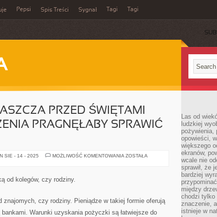
Pepsi
Tagi
Tagi
uje
Spis Treści
Sygnał
SUB
A
ASZCZA PRZED ŚWIĘTAMI
Las od wiek
ENIA PRAGNĘŁABY SPRAWIĆ
ludzkiej wyo
pożywienia, 
opowieści, w
większego od
ekranów, po
WIELE
SIE - 14 - 2025
MOŻLIWOŚĆ KOMENTOWANIA
ZOSTAŁA
wcale nie od
OSÓB
ZWŁASZCZA
sprawił, że 
PRZED
bardziej wyr
ŚWIĘTAMI
ą od kolegów, czy rodziny.
przypominać
BOŻEGO
NARODZENIA
między drzew
PRAGNĘŁABY
chodzi tylko
SPRAWIĆ
 znajomych, czy rodziny. Pieniądze w takiej formie oferują
znaczenie, a
RADOŚĆ
istnieje w n
są bankami. Warunki uzyskania pożyczki są łatwiejsze do