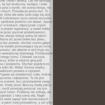
ów, celów i ambicji. Las nie wymaga
, by był skuteczny, wydajny i stale
e pyta o wyniki, nie ocenia tempa, nie
 innych. Pozwala po prostu być. To
e, które dla wielu osób staje się dziś
 W codziennym życiu niemal wszystko
: spotkanie powinno coś dawać, spacer
czyć w krokach, odpoczynek często
 w projekt regeneracji, a nawet hobby
ne przez pryzmat produktywności.
s oferuje relację wolną od takich
ożna iść przed siebie bez planu,
ię bez powodu, słuchać szumu gałęzi
 na światło przesuwające się po mchu.
ynności, ale właśnie w nich kryje się
e wewnętrznej równowagi. Przebywanie
 innego rytmu. Człowiek zaczyna
czy, które w mieście giną pod
asu i pośpiechu. Słychać pojedyncze
ie tylko tło. Widać różnicę między
owietrzem poranka a ciężarem
Pojawia się świadomość ciała, kroków,
czenia i odprężenia. To nie jest
a scenerii, lecz przestawienie uwagi
om. Kiedy przez dłuższą chwilę patrzy
ę, myśli przestają poruszać się tym
tym torem. Problemy nie znikają, ale
zygniatać z taką samą siłą. Nagle
 że wiele napięć było wzmacnianych
 w jakim funkcjonowaliśmy, a nie tylko