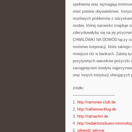
spełnienia oraz wymagają minimum
mieć polskie obywatelstwo. Instyt
możliwych problemów z odzyskani
osobie, której nazwisko znajduje 
zdecydowałyby się na jej przyznan
CHWILÓWKI NA DOWÓD łączy się l
mnóstwo korporacji, które takieg
mniejsze niż w bankach. Zaletą ty
pozytywnych warunków pożyczki dl
zaciągnięciem kredytu najprzyzwoi
oraz innych instytucji oferujących
źródło:
———————————
1.
http://ramones-club.de
2.
http://rathenow-blog.de
3.
http://ratnashiri.de
4.
http://redaktionsbuero-rommels
5.
odwiedź witrynę