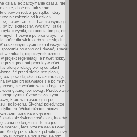
a działa jak zatrzymanie czasu. Nie
 o ciszę, choć ona także ma
le o pewien rodzaj porządku, który
aturze niezależnie od ludzkich
ów, celów i ambicji. Las nie wymaga
, by był skuteczny, wydajny i stale
e pyta o wyniki, nie ocenia tempa, nie
 innych. Pozwala po prostu być. To
e, które dla wielu osób staje się dziś
 W codziennym życiu niemal wszystko
: spotkanie powinno coś dawać, spacer
czyć w krokach, odpoczynek często
 w projekt regeneracji, a nawet hobby
ne przez pryzmat produktywności.
s oferuje relację wolną od takich
ożna iść przed siebie bez planu,
ię bez powodu, słuchać szumu gałęzi
 na światło przesuwające się po mchu.
ynności, ale właśnie w nich kryje się
e wewnętrznej równowagi. Przebywanie
 innego rytmu. Człowiek zaczyna
czy, które w mieście giną pod
asu i pośpiechu. Słychać pojedyncze
ie tylko tło. Widać różnicę między
owietrzem poranka a ciężarem
Pojawia się świadomość ciała, kroków,
czenia i odprężenia. To nie jest
a scenerii, lecz przestawienie uwagi
om. Kiedy przez dłuższą chwilę patrzy
ę, myśli przestają poruszać się tym