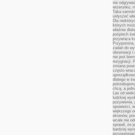
nie odgrywać
wizerunku, n
Taka samotn
usłyszeć wł
Dla niektóry
których moż
właśnie dlat
pośpiech świ
przywraca k
Przypomina, 
zadań do wyk
obserwacji i
nie jest bie
rezygnacji. 
zmiana powol
często wraca
uporządkowan
dlatego w św
potrzebujemy
chcą, a jedna
Las od wiek
ludzkiej wyo
pożywienia, 
opowieści, w
większego od
ekranów, po
wcale nie od
sprawił, że 
bardziej wyr
przypominać