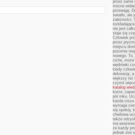
przez same 
mocno widać,
przewagę. Dr
światło, ale
zależności. Ś
rozkładające
nie jest cał
staje się czę
Człowiek prz
przez pryzm
miejscu dost
pozornie ni
nowego. To, 
ciche, może 
wędrówki cz
kiedy człowi
dekorację, 
większy niż 
czymś więce
katalog wied
korze, zapac
pór roku. Uc
każda cisza 
wymaga cierp
się spokój, 
chwilowa uc
także odzys
ma wrażenie,
że każdy pro
jednak stoi 