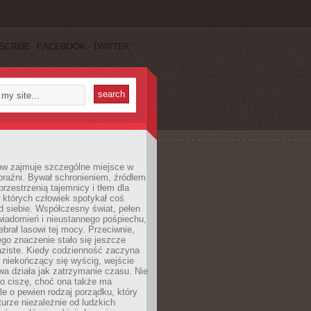
SCRIBE
FACEBOOK
TWITTER
ów zajmuje szczególne miejsce w
braźni. Bywał schronieniem, źródłem
przestrzenią tajemnicy i tłem dla
 których człowiek spotykał coś
 siebie. Współczesny świat, pełen
wiadomień i nieustannego pośpiechu,
ebrał lasowi tej mocy. Przeciwnie,
jego znaczenie stało się jeszcze
aziste. Kiedy codzienność zaczyna
 niekończący się wyścig, wejście
a działa jak zatrzymanie czasu. Nie
 o ciszę, choć ona także ma
le o pewien rodzaj porządku, który
aturze niezależnie od ludzkich