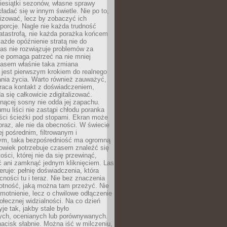
iesiątki sezonów, własne sprawy
ładać się w innym świetle. Nie po to,
lizować, lecz by zobaczyć ich
porcje. Nagle nie każda trudność
atastrofą, nie każda porażka końcem
 każde opóźnienie stratą nie do
Las nie rozwiązuje problemów za
le pomaga patrzeć na nie mniej
asem właśnie taka zmiana
 jest pierwszym krokiem do realnego
nia życia. Warto również zauważyć,
wraca kontakt z doświadczeniem,
a się całkowicie zdigitalizować.
nącej sosny nie odda jej zapachu.
mu liści nie zastąpi chłodu poranka
ści ścieżki pod stopami. Ekran może
raz, ale nie da obecności. W świecie
ej pośrednim, filtrowanym i
ym, taka bezpośredniość ma ogromną
owiek potrzebuje czasem znaleźć się
ości, której nie da się przewinąć,
ć ani zamknąć jednym kliknięciem. Las
feruje: pełnię doświadczenia, która
ości tu i teraz. Nie bez znaczenia
otność, jaką można tam przeżyć. Nie
motnienie, lecz o chwilowe odłączenie
połecznej widzialności. Na co dzień
je tak, jakby stale było
ch, ocenianych lub porównywanych.
nacisk słabnie. Można iść w milczeniu,