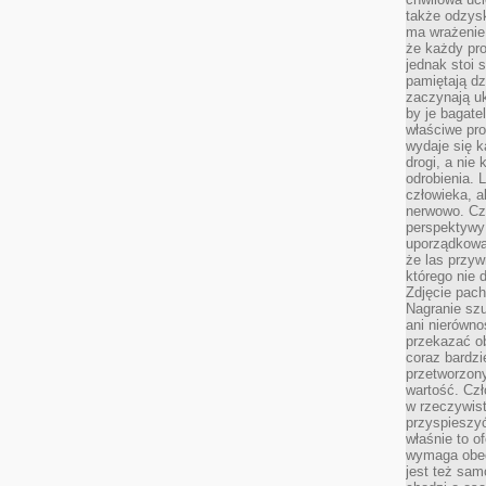
także odzys
ma wrażenie,
że każdy pro
jednak stoi 
pamiętają dz
zaczynają uk
by je bagate
właściwe pro
wydaje się k
drogi, a nie
odrobienia. 
człowieka, a
nerwowo. Cz
perspektywy
uporządkowa
że las przy
którego nie d
Zdjęcie pach
Nagranie szu
ani nierówno
przekazać ob
coraz bardzi
przetworzon
wartość. Czł
w rzeczywist
przyspieszy
właśnie to o
wymaga obecn
jest też sam