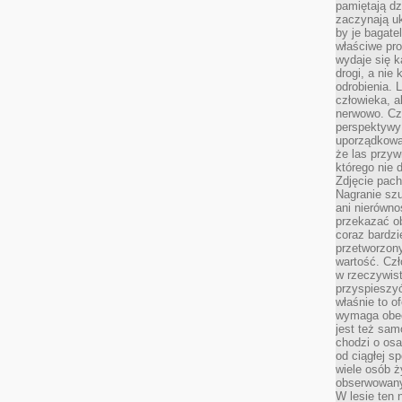
pamiętają dz
zaczynają uk
by je bagate
właściwe pro
wydaje się k
drogi, a nie
odrobienia. 
człowieka, a
nerwowo. Cz
perspektywy
uporządkowa
że las przy
którego nie d
Zdjęcie pach
Nagranie szu
ani nierówno
przekazać ob
coraz bardzi
przetworzon
wartość. Czł
w rzeczywist
przyspieszy
właśnie to o
wymaga obecn
jest też sam
chodzi o osa
od ciągłej s
wiele osób ży
obserwowany
W lesie ten 