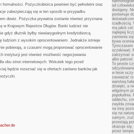
harmonogram
 formalności. Pożyczkobiorca powinien być pełnoletni oraz
od człowieka
dostępny. Ni
ucje zabezpieczają się w ten sposób w przypadku
porównuje do
em dewiz. Pożyczka prywatna zostanie również przyznana
doświadczeni
rzadkością.
się w Krajowym Rejestrze Długów. Banki tudzież nie
ma jakiś cel
najlepiej li
ie gdyż dłużnik byłby niewiarygodnym kredytobiorcą.
zamienia się
udziom z wysokim oprocentowaniem. Jednakże istnieje
bywa ocenia
Tymczasem la
o nie pobierają, a czasami mogą proponować oprocentowanie
oczekiwań. M
ch instytucji jest również możliwość negocjowania
zatrzymać s
albo patrzeć
a obu stron internetowych. Wskutek tego przed
To proste cz
odzyskiwani
ciej będzie rozeznać się w ofertach zarówno banków jak
w lesie uczy
 pożyczki.
zauważać rze
warstwą hał
dźwięki, a n
wilgotnym p
popołudnia. 
oddechu, zmę
zwykła zmian
na inny pozi
się na natur
samym, zuży
przestają pr
pacher.de
okazuje się,
przez tempo,