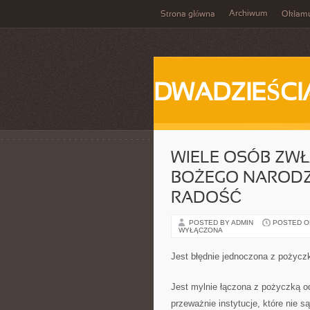
Archiwum
Strona główna
Okłam
DWADZIEŚCI
WIELE OSÓB ZWŁ
BOŻEGO NARODZ
RADOŚĆ
POSTED BY ADMIN
POSTED ON 
WYŁĄCZONA
Jest błędnie jednoczona z pożyczk
Jest mylnie łączona z pożyczką od
przeważnie instytucje, które nie 