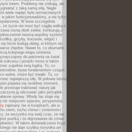
tym torem. Problemy nie znikają, ale
zygniatać z taką samą siłą. Nagle
 że wiele napięć było wzmacnianych
 w jakim funkcjonowaliśmy, a nie tylko
wydarzenia. W lesie szczególnie
 że życie nie musi być ciągłą walką o
zewa rosną obok siebie, konkurują o
 jednocześnie tworzą wspólny system
ciółka, grzyby, korzenie, wilgoć i
 się liście budują obieg, w którym nic
kowicie zbędne. Nawet to, co obumarłe,
ścią kolejnego etapu istnienia.
yzwyczajony do patrzenia na świat
at sukcesu i porażki może w takim
rzec zupełnie inną logikę. To, co
epotrzebne, bywa fundamentem czegoś
co wolne, może być trwałe. To, co
mieć największą siłę. W połowie leśnej
ęsto pojawia się osobliwy moment,
ek przestaje traktować naturę jak
a zaczyna ją odczuwać jako porządek
własne sprawy. Wtedy las staje się
j niż miejscem spaceru, przypomina
zy
zapisany nie w książkach, ale w
hu ziemi, ruchu chmur i zmienności
zy, że wszystko ma swój czas, że nie
jest pustką i że dojrzewanie do zmian
liwości. W takim doświadczeniu kryje
którego nie daje szybka rozrywka ani
ieczka od obowiązków. Las pomaga