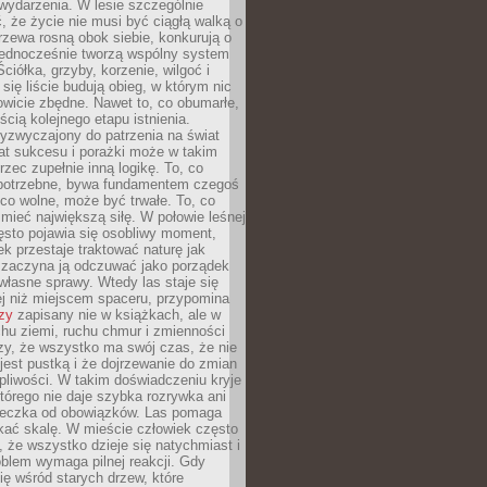
wydarzenia. W lesie szczególnie
 że życie nie musi być ciągłą walką o
zewa rosną obok siebie, konkurują o
 jednocześnie tworzą wspólny system
ciółka, grzyby, korzenie, wilgoć i
 się liście budują obieg, w którym nic
kowicie zbędne. Nawet to, co obumarłe,
ścią kolejnego etapu istnienia.
yzwyczajony do patrzenia na świat
at sukcesu i porażki może w takim
rzec zupełnie inną logikę. To, co
epotrzebne, bywa fundamentem czegoś
co wolne, może być trwałe. To, co
mieć największą siłę. W połowie leśnej
ęsto pojawia się osobliwy moment,
ek przestaje traktować naturę jak
a zaczyna ją odczuwać jako porządek
własne sprawy. Wtedy las staje się
j niż miejscem spaceru, przypomina
zy
zapisany nie w książkach, ale w
hu ziemi, ruchu chmur i zmienności
zy, że wszystko ma swój czas, że nie
jest pustką i że dojrzewanie do zmian
liwości. W takim doświadczeniu kryje
którego nie daje szybka rozrywka ani
ieczka od obowiązków. Las pomaga
kać skalę. W mieście człowiek często
 że wszystko dzieje się natychmiast i
blem wymaga pilnej reakcji. Gdy
się wśród starych drzew, które