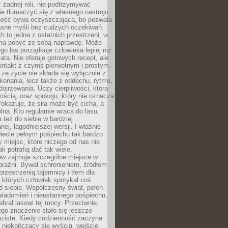
 żadnej roli, nie podtrzymywać
ie tłumaczyć się z własnego nastroju.
ość bywa oczyszczająca, bo pozwala
asne myśli bez cudzych oczekiwań.
ch to jedna z ostatnich przestrzeni, w
na pobyć ze sobą naprawdę. Może
ego las porządkuje człowieka lepiej niż
ata. Nie oferuje gotowych recept, ale
ontakt z czymś pierwotnym i prostym.
że życie nie składa się wyłącznie z
onania, lecz także z oddechu, rytmu,
 dojrzewania. Uczy cierpliwości, która
rnością, oraz spokoju, który nie oznacza
Pokazuje, że siła może być cicha, a
na. Kto regularnie wraca do lasu,
 też do siebie w bardziej
ej, łagodniejszej wersji. I właśnie
iecie pełnym pośpiechu tak bardzo
 miejsc, które niczego od nas nie
k potrafią dać tak wiele.
ów zajmuje szczególne miejsce w
braźni. Bywał schronieniem, źródłem
przestrzenią tajemnicy i tłem dla
 których człowiek spotykał coś
 siebie. Współczesny świat, pełen
wiadomień i nieustannego pośpiechu,
ebrał lasowi tej mocy. Przeciwnie,
jego znaczenie stało się jeszcze
aziste. Kiedy codzienność zaczyna
 niekończący się wyścig, wejście