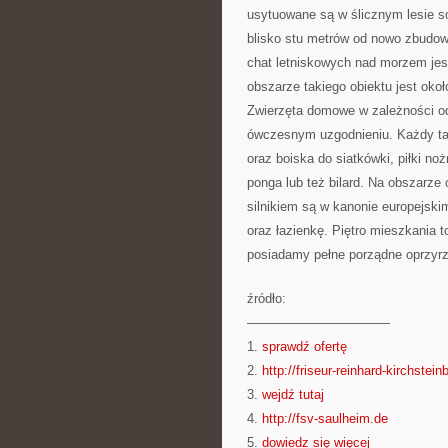
usytuowane są w ślicznym lesie s
blisko stu metrów od nowo zbudo
chat letniskowych nad morzem jes
obszarze takiego obiektu jest okoł
Zwierzęta domowe w zależności od
ówczesnym uzgodnieniu. Każdy tak
oraz boiska do siatkówki, piłki no
ponga lub też bilard. Na obszarze
silnikiem są w kanonie europejsk
oraz łazienkę. Piętro mieszkania
posiadamy pełne porządne oprzyr
źródło:
———————————
1.
sprawdź ofertę
2.
http://friseur-reinhard-kirchstei
3.
wejdź tutaj
4.
http://fsv-saulheim.de
5.
dowiedz się więcej