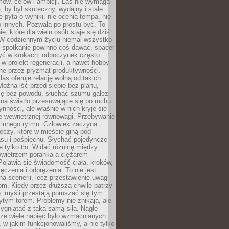
ów, celów i ambicji. Las nie wymaga
, by był skuteczny, wydajny i stale
e pyta o wyniki, nie ocenia tempa, nie
 innych. Pozwala po prostu być. To
e, które dla wielu osób staje się dziś
 W codziennym życiu niemal wszystko
: spotkanie powinno coś dawać, spacer
czyć w krokach, odpoczynek często
 w projekt regeneracji, a nawet hobby
ne przez pryzmat produktywności.
s oferuje relację wolną od takich
ożna iść przed siebie bez planu,
ię bez powodu, słuchać szumu gałęzi
 na światło przesuwające się po mchu.
ynności, ale właśnie w nich kryje się
e wewnętrznej równowagi. Przebywanie
 innego rytmu. Człowiek zaczyna
czy, które w mieście giną pod
asu i pośpiechu. Słychać pojedyncze
ie tylko tło. Widać różnicę między
owietrzem poranka a ciężarem
Pojawia się świadomość ciała, kroków,
czenia i odprężenia. To nie jest
a scenerii, lecz przestawienie uwagi
om. Kiedy przez dłuższą chwilę patrzy
ę, myśli przestają poruszać się tym
tym torem. Problemy nie znikają, ale
zygniatać z taką samą siłą. Nagle
 że wiele napięć było wzmacnianych
 w jakim funkcjonowaliśmy, a nie tylko