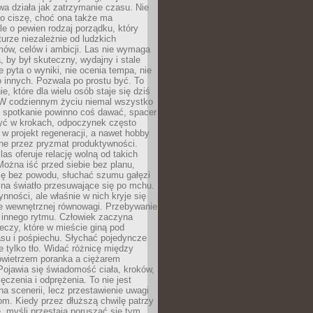
a działa jak zatrzymanie czasu. Nie
 o ciszę, choć ona także ma
le o pewien rodzaj porządku, który
aturze niezależnie od ludzkich
ów, celów i ambicji. Las nie wymaga
, by był skuteczny, wydajny i stale
e pyta o wyniki, nie ocenia tempa, nie
 innych. Pozwala po prostu być. To
e, które dla wielu osób staje się dziś
 W codziennym życiu niemal wszystko
: spotkanie powinno coś dawać, spacer
czyć w krokach, odpoczynek często
 w projekt regeneracji, a nawet hobby
ne przez pryzmat produktywności.
s oferuje relację wolną od takich
ożna iść przed siebie bez planu,
ię bez powodu, słuchać szumu gałęzi
 na światło przesuwające się po mchu.
ynności, ale właśnie w nich kryje się
e wewnętrznej równowagi. Przebywanie
 innego rytmu. Człowiek zaczyna
czy, które w mieście giną pod
asu i pośpiechu. Słychać pojedyncze
ie tylko tło. Widać różnicę między
owietrzem poranka a ciężarem
Pojawia się świadomość ciała, kroków,
czenia i odprężenia. To nie jest
a scenerii, lecz przestawienie uwagi
om. Kiedy przez dłuższą chwilę patrzy
ę, myśli przestają poruszać się tym