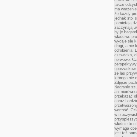
także odzys
ma wrażenie,
że każdy pro
jednak stoi 
pamiętają dz
zaczynają uk
by je bagate
właściwe pro
wydaje się k
drogi, a nie
odrobienia. 
człowieka, a
nerwowo. Cz
perspektywy
uporządkowa
że las przy
którego nie d
Zdjęcie pach
Nagranie szu
ani nierówno
przekazać ob
coraz bardzi
przetworzon
wartość. Czł
w rzeczywist
przyspieszy
właśnie to o
wymaga obecn
jest też sam