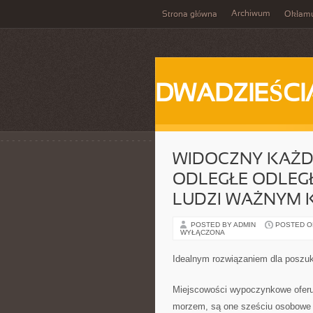
Archiwum
Strona główna
Okłam
DWADZIEŚCI
WIDOCZNY KAŻD
ODLEGŁE ODLEGŁ
LUDZI WAŻNYM 
POSTED BY ADMIN
POSTED ON 
WYŁĄCZONA
Idealnym rozwiązaniem dla poszu
Miejscowości wypoczynkowe oferu
morzem, są one sześciu osobowe 