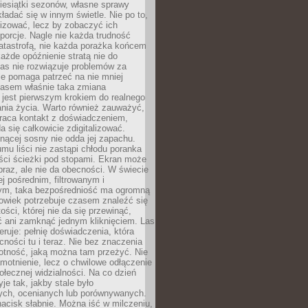
iesiątki sezonów, własne sprawy
ładać się w innym świetle. Nie po to,
lizować, lecz by zobaczyć ich
porcje. Nagle nie każda trudność
atastrofą, nie każda porażka końcem
 każde opóźnienie stratą nie do
Las nie rozwiązuje problemów za
le pomaga patrzeć na nie mniej
asem właśnie taka zmiana
 jest pierwszym krokiem do realnego
nia życia. Warto również zauważyć,
wraca kontakt z doświadczeniem,
a się całkowicie zdigitalizować.
nącej sosny nie odda jej zapachu.
mu liści nie zastąpi chłodu poranka
ści ścieżki pod stopami. Ekran może
raz, ale nie da obecności. W świecie
ej pośrednim, filtrowanym i
ym, taka bezpośredniość ma ogromną
owiek potrzebuje czasem znaleźć się
ości, której nie da się przewinąć,
ć ani zamknąć jednym kliknięciem. Las
feruje: pełnię doświadczenia, która
ości tu i teraz. Nie bez znaczenia
otność, jaką można tam przeżyć. Nie
motnienie, lecz o chwilowe odłączenie
połecznej widzialności. Na co dzień
je tak, jakby stale było
ch, ocenianych lub porównywanych.
nacisk słabnie. Można iść w milczeniu,