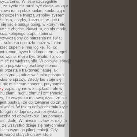
wydarzenia. W lesie szczególnie
 że życie nie musi być ciągłą walką o
zewa rosną obok siebie, konkurują o
 jednocześnie tworzą wspólny system
ciółka, grzyby, korzenie, wilgoć i
 się liście budują obieg, w którym nic
kowicie zbędne. Nawet to, co obumarłe,
ścią kolejnego etapu istnienia.
yzwyczajony do patrzenia na świat
at sukcesu i porażki może w takim
rzec zupełnie inną logikę. To, co
epotrzebne, bywa fundamentem czegoś
co wolne, może być trwałe. To, co
mieć największą siłę. W połowie leśnej
ęsto pojawia się osobliwy moment,
ek przestaje traktować naturę jak
a zaczyna ją odczuwać jako porządek
własne sprawy. Wtedy las staje się
j niż miejscem spaceru, przypomina
zy
zapisany nie w książkach, ale w
hu ziemi, ruchu chmur i zmienności
zy, że wszystko ma swój czas, że nie
jest pustką i że dojrzewanie do zmian
liwości. W takim doświadczeniu kryje
którego nie daje szybka rozrywka ani
ieczka od obowiązków. Las pomaga
kać skalę. W mieście człowiek często
 że wszystko dzieje się natychmiast i
blem wymaga pilnej reakcji. Gdy
się wśród starych drzew, które