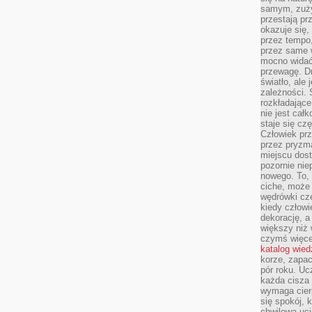
samym, zuży
przestają pr
okazuje się,
przez tempo,
przez same 
mocno widać,
przewagę. Dr
światło, ale
zależności. Ś
rozkładające
nie jest cał
staje się czę
Człowiek prz
przez pryzm
miejscu dost
pozornie ni
nowego. To, 
ciche, może 
wędrówki cz
kiedy człowi
dekorację, 
większy niż 
czymś więce
katalog wied
korze, zapac
pór roku. Uc
każda cisza 
wymaga cierp
się spokój, 
chwilowa uc