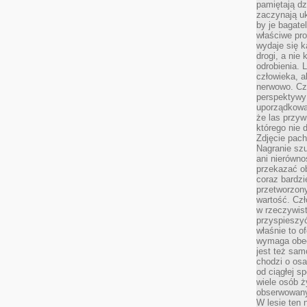
pamiętają dz
zaczynają uk
by je bagate
właściwe pro
wydaje się k
drogi, a nie
odrobienia. 
człowieka, a
nerwowo. Cz
perspektywy
uporządkowa
że las przy
którego nie d
Zdjęcie pach
Nagranie szu
ani nierówno
przekazać ob
coraz bardzi
przetworzon
wartość. Czł
w rzeczywist
przyspieszy
właśnie to o
wymaga obecn
jest też sam
chodzi o osa
od ciągłej s
wiele osób ży
obserwowany
W lesie ten 