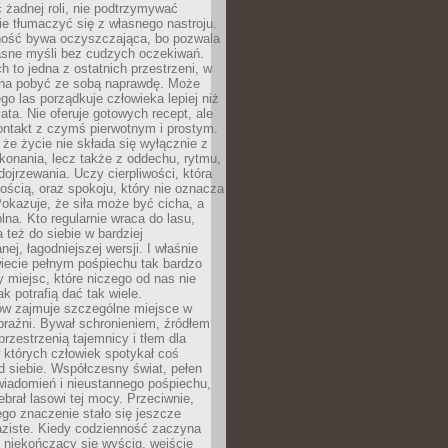
 żadnej roli, nie podtrzymywać
ie tłumaczyć się z własnego nastroju.
ość bywa oczyszczająca, bo pozwala
asne myśli bez cudzych oczekiwań.
ch to jedna z ostatnich przestrzeni, w
na pobyć ze sobą naprawdę. Może
ego las porządkuje człowieka lepiej niż
ata. Nie oferuje gotowych recept, ale
ontakt z czymś pierwotnym i prostym.
że życie nie składa się wyłącznie z
onania, lecz także z oddechu, rytmu,
 dojrzewania. Uczy cierpliwości, która
rnością, oraz spokoju, który nie oznacza
Pokazuje, że siła może być cicha, a
na. Kto regularnie wraca do lasu,
 też do siebie w bardziej
ej, łagodniejszej wersji. I właśnie
iecie pełnym pośpiechu tak bardzo
 miejsc, które niczego od nas nie
k potrafią dać tak wiele.
ów zajmuje szczególne miejsce w
braźni. Bywał schronieniem, źródłem
przestrzenią tajemnicy i tłem dla
 których człowiek spotykał coś
 siebie. Współczesny świat, pełen
wiadomień i nieustannego pośpiechu,
ebrał lasowi tej mocy. Przeciwnie,
jego znaczenie stało się jeszcze
aziste. Kiedy codzienność zaczyna
 niekończący się wyścig, wejście