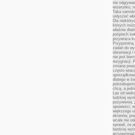
nie odgrywać
wizerunku, n
Taka samotn
usłyszeć wł
Dla niektóry
których moż
właśnie dlat
pośpiech świ
przywraca k
Przypomina, 
zadań do wyk
obserwacji i
nie jest bie
rezygnacji. 
zmiana powol
często wraca
uporządkowan
dlatego w św
potrzebujemy
chcą, a jedna
Las od wiek
ludzkiej wyo
pożywienia, 
opowieści, w
większego od
ekranów, po
wcale nie od
sprawił, że 
bardziej wyr
przypominać