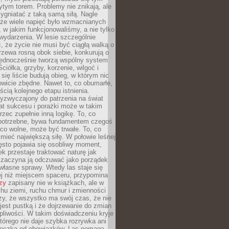
tym torem. Problemy nie znikają, ale
zygniatać z taką samą siłą. Nagle
 że wiele napięć było wzmacnianych
 w jakim funkcjonowaliśmy, a nie tylko
wydarzenia. W lesie szczególnie
 że życie nie musi być ciągłą walką o
zewa rosną obok siebie, konkurują o
 jednocześnie tworzą wspólny system
ciółka, grzyby, korzenie, wilgoć i
 się liście budują obieg, w którym nic
kowicie zbędne. Nawet to, co obumarłe,
ścią kolejnego etapu istnienia.
yzwyczajony do patrzenia na świat
at sukcesu i porażki może w takim
rzec zupełnie inną logikę. To, co
epotrzebne, bywa fundamentem czegoś
co wolne, może być trwałe. To, co
mieć największą siłę. W połowie leśnej
ęsto pojawia się osobliwy moment,
ek przestaje traktować naturę jak
a zaczyna ją odczuwać jako porządek
własne sprawy. Wtedy las staje się
j niż miejscem spaceru, przypomina
zy
zapisany nie w książkach, ale w
hu ziemi, ruchu chmur i zmienności
zy, że wszystko ma swój czas, że nie
jest pustką i że dojrzewanie do zmian
liwości. W takim doświadczeniu kryje
którego nie daje szybka rozrywka ani
ieczka od obowiązków. Las pomaga