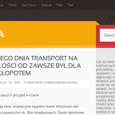
Pepsi
Tagi
Tagi
uje
Spis Treści
Sygnał
SUB
A
EGO DNIA TRANSPORT NA
Las od wiek
OŚCI OD ZAWSZE BYŁ DLA
ludzkiej wyo
pożywienia, 
KŁOPOTEM
opowieści, w
większego od
ekranów, po
WIDOCZNY
LIP - 31 - 2025
MOŻLIWOŚĆ KOMENTOWANIA
ZOSTAŁA
wcale nie od
KAŻDEGO
DNIA
sprawił, że 
TRANSPORT
bardziej wyr
NA
kujących przygód w czasie
przypominać
ODLEGŁE
ODLEGŁOŚCI
między drzew
OD
chodzi tylko
ZAWSZE
ją teraz innowacyjne wygodne domki letniskowe nad
znaczenie, a
BYŁ
DLA
istnieje w n
o powierzchni ok. 85m kwadratowych. Domki letniskowe
LUDZI