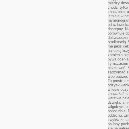
między drzew
chodzi tylko
znaczenie, a
istnieje w n
harmonogram
od człowieka
dostępny. Ni
porównuje do
doświadczeni
rzadkością.
ma jakiś cel
najlepiej li
zamienia się
bywa ocenia
Tymczasem la
oczekiwań. M
zatrzymać s
albo patrzeć
To proste cz
odzyskiwani
w lesie uczy
zauważać rze
warstwą hał
dźwięki, a n
wilgotnym p
popołudnia. 
oddechu, zmę
zwykła zmian
na inny pozi
się na natur