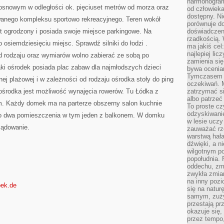
harmonogram
WAŻNYM
osnowym w odległości ok. pięciuset metrów od morza oraz
KŁOPOTEM
od człowieka
dostępny. Ni
wanego kompleksu sportowo rekreacyjnego. Teren wokół
porównuje do
t ogrodzony i posiada swoje miejsce parkingowe. Na
doświadczeni
rzadkością.
o osiemdziesięciu miejsc. Sprawdź silniki do łodzi .
ma jakiś cel
najlepiej li
 rodzaju oraz wymiarów wolno zabierać ze sobą po
zamienia się
i ośrodek posiada plac zabaw dla najmłodszych dzieci
bywa ocenia
Tymczasem la
żnej plażowej i w zależności od rodzaju ośrodka stoły do ping
oczekiwań. M
 ośrodka jest możliwość wynajęcia rowerów. Tu Łódka z
zatrzymać s
albo patrzeć
im. Każdy domek ma na parterze obszerny salon kuchnie
To proste cz
odzyskiwani
 to dwa pomieszczenia w tym jeden z balkonem. W domku
w lesie uczy
ządowanie.
zauważać rze
warstwą hał
dźwięki, a n
wilgotnym p
popołudnia. 
oddechu, zmę
zwykła zmian
na inny pozi
nbek.de
się na natur
samym, zuży
przestają pr
okazuje się,
przez tempo,