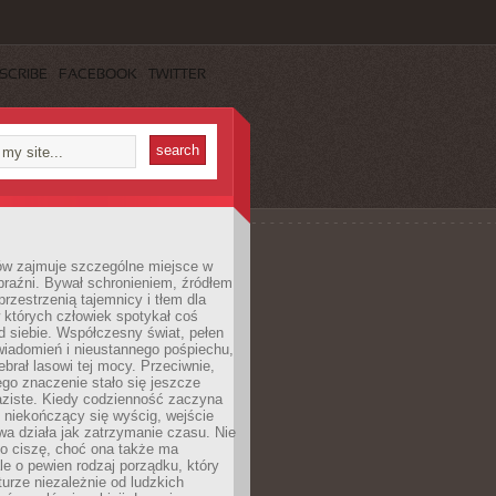
SCRIBE
FACEBOOK
TWITTER
ów zajmuje szczególne miejsce w
braźni. Bywał schronieniem, źródłem
przestrzenią tajemnicy i tłem dla
 których człowiek spotykał coś
 siebie. Współczesny świat, pełen
wiadomień i nieustannego pośpiechu,
ebrał lasowi tej mocy. Przeciwnie,
jego znaczenie stało się jeszcze
aziste. Kiedy codzienność zaczyna
 niekończący się wyścig, wejście
a działa jak zatrzymanie czasu. Nie
 o ciszę, choć ona także ma
le o pewien rodzaj porządku, który
aturze niezależnie od ludzkich