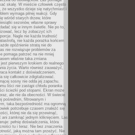
kać skalę. W mieście człowiek często
 że wszystko dzieje się natychmiast i
blem wymaga pilnej reakcji. Gdy
się wśród starych drzew, które
iesiątki sezonów, własne sprawy
ładać się w innym świetle. Nie po to,
lizować, lecz by zobaczyć ich
porcje. Nagle nie każda trudność
atastrofą, nie każda porażka końcem
 każde opóźnienie stratą nie do
Las nie rozwiązuje problemów za
le pomaga patrzeć na nie mniej
asem właśnie taka zmiana
 jest pierwszym krokiem do realnego
nia życia. Warto również zauważyć,
wraca kontakt z doświadczeniem,
a się całkowicie zdigitalizować.
nącej sosny nie odda jej zapachu.
mu liści nie zastąpi chłodu poranka
ści ścieżki pod stopami. Ekran może
raz, ale nie da obecności. W świecie
ej pośrednim, filtrowanym i
ym, taka bezpośredniość ma ogromną
owiek potrzebuje czasem znaleźć się
ości, której nie da się przewinąć,
ć ani zamknąć jednym kliknięciem. Las
feruje: pełnię doświadczenia, która
ości tu i teraz. Nie bez znaczenia
otność, jaką można tam przeżyć. Nie