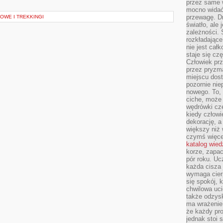
przez same 
mocno widać,
przewagę. Dr
WE I TREKKINGI
światło, ale
zależności. Ś
rozkładające
nie jest cał
staje się czę
Człowiek prz
przez pryzm
miejscu dost
pozornie ni
nowego. To, 
ciche, może 
wędrówki cz
kiedy człowi
dekorację, 
większy niż 
czymś więce
katalog wied
korze, zapac
pór roku. Uc
każda cisza 
wymaga cierp
się spokój, 
chwilowa uc
także odzys
ma wrażenie,
że każdy pro
jednak stoi 