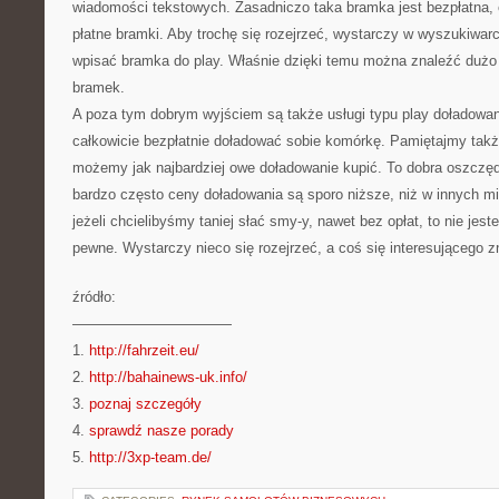
wiadomości tekstowych. Zasadniczo taka bramka jest bezpłatna, 
płatne bramki. Aby trochę się rozejrzeć, wystarczy w wyszukiwarc
wpisać bramka do play. Właśnie dzięki temu można znaleźć dużo
bramek.
A poza tym dobrym wyjściem są także usługi typu play dołado
całkowicie bezpłatnie doładować sobie komórkę. Pamiętajmy także
możemy jak najbardziej owe doładowanie kupić. To dobra oszczę
bardzo często ceny doładowania są sporo niższe, niż w innych mi
jeżeli chcielibyśmy taniej słać smy-y, nawet bez opłat, to nie jes
pewne. Wystarczy nieco się rozejrzeć, a coś się interesującego z
źródło:
———————————
1.
http://fahrzeit.eu/
2.
http://bahainews-uk.info/
3.
poznaj szczegóły
4.
sprawdź nasze porady
5.
http://3xp-team.de/