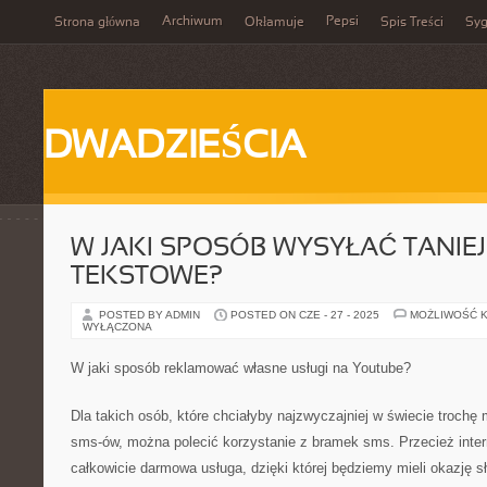
Archiwum
Pepsi
Strona główna
Okłamuje
Spis Treści
Syg
DWADZIEŚCIA
W JAKI SPOSÓB WYSYŁAĆ TANIE
TEKSTOWE?
POSTED BY ADMIN
POSTED ON CZE - 27 - 2025
MOŻLIWOŚĆ 
WYŁĄCZONA
W jaki sposób reklamować własne usługi na Youtube?
Dla takich osób, które chciałyby najzwyczajniej w świecie trochę 
sms-ów, można polecić korzystanie z bramek sms. Przecież inte
całkowicie darmowa usługa, dzięki której będziemy mieli okazję s