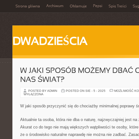
Archiwum
Pepsi
Strona główna
Okłamuje
Spis Treści
Syg
DWADZIEŚCIA
W JAKI SPOSÓB MOŻEMY DBAĆ 
NAS ŚWIAT?
POSTED BY ADMIN
POSTED ON SIE - 5 - 2025
MOŻLIWOŚĆ K
WYŁĄCZONA
W jaki sposób przyczynić się do chociażby minimalnej poprawy ś
Aktualnie ta osoba, która nie dba o naturę, najzwyczajniej jest na 
Akurat co do tego nie mają większych wątpliwości te osoby, któr
że o środowisko naturalne naprawdę nie można nie zadbać. Zasad