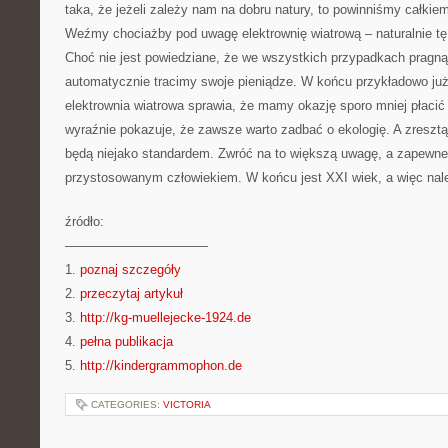
taka, że jeżeli zależy nam na dobru natury, to powinniśmy całki
Weźmy chociażby pod uwagę elektrownię wiatrową – naturalnie t
Choć nie jest powiedziane, że we wszystkich przypadkach pragną
automatycznie tracimy swoje pieniądze. W końcu przykładowo ju
elektrownia wiatrowa sprawia, że mamy okazję sporo mniej płacić
wyraźnie pokazuje, że zawsze warto zadbać o ekologię. A zresztą 
będą niejako standardem. Zwróć na to większą uwagę, a zapewne 
przystosowanym człowiekiem. W końcu jest XXI wiek, a więc nal
źródło:
———————————
1.
poznaj szczegóły
2.
przeczytaj artykuł
3.
http://kg-muellejecke-1924.de
4.
pełna publikacja
5.
http://kindergrammophon.de
CATEGORIES:
VICTORIA