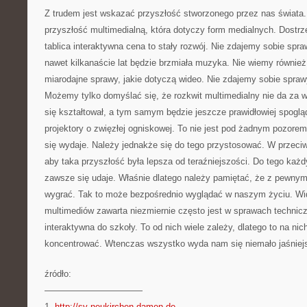
Z trudem jest wskazać przyszłość stworzonego przez nas świata. 
przyszłość multimedialną, która dotyczy form medialnych. Dostrze
tablica interaktywna cena to stały rozwój. Nie zdajemy sobie spraw
nawet kilkanaście lat będzie brzmiała muzyka. Nie wiemy równie
miarodajne sprawy, jakie dotyczą wideo. Nie zdajemy sobie sprawy
Możemy tylko domyślać się, że rozkwit multimedialny nie da za 
się kształtował, a tym samym będzie jeszcze prawidłowiej spogląd
projektory o zwięzłej ogniskowej. To nie jest pod żadnym pozorem
się wydaje. Należy jednakże się do tego przystosować. W przec
aby taka przyszłość była lepsza od teraźniejszości. Do tego każdy
zawsze się udaje. Właśnie dlatego należy pamiętać, że z pewnymi
wygrać. Tak to może bezpośrednio wyglądać w naszym życiu. Wi
multimediów zawarta niezmiernie często jest w sprawach technicz
interaktywna do szkoły. To od nich wiele zależy, dlatego to na ni
koncentrować. Wtenczas wszystko wyda nam się niemało jaśniej
źródło:
———————————
1.
http://sv-neukirchen-damen.de