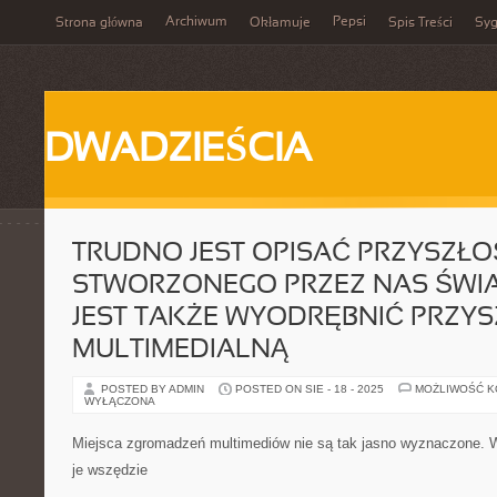
Archiwum
Pepsi
Strona główna
Okłamuje
Spis Treści
Syg
DWADZIEŚCIA
TRUDNO JEST OPISAĆ PRZYSZŁ
STWORZONEGO PRZEZ NAS ŚWIA
JEST TAKŻE WYODRĘBNIĆ PRZY
MULTIMEDIALNĄ
POSTED BY ADMIN
POSTED ON SIE - 18 - 2025
MOŻLIWOŚĆ 
WYŁĄCZONA
Miejsca zgromadzeń multimediów nie są tak jasno wyznaczone. 
je wszędzie