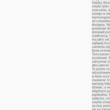
między drzew
chodzi tylko
znaczenie, a
istnieje w n
harmonogram
od człowieka
dostępny. Ni
porównuje do
doświadczeni
rzadkością.
ma jakiś cel
najlepiej li
zamienia się
bywa ocenia
Tymczasem la
oczekiwań. M
zatrzymać s
albo patrzeć
To proste cz
odzyskiwani
w lesie uczy
zauważać rze
warstwą hał
dźwięki, a n
wilgotnym p
popołudnia. 
oddechu, zmę
zwykła zmian
na inny pozi
się na natur