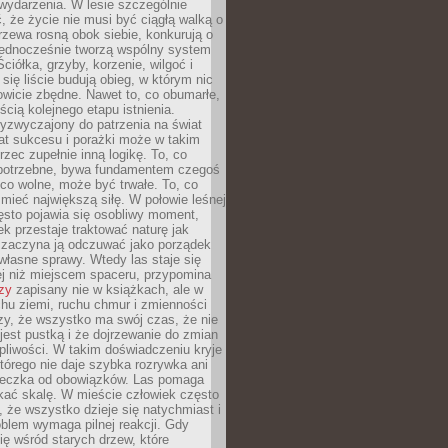
wydarzenia. W lesie szczególnie
 że życie nie musi być ciągłą walką o
zewa rosną obok siebie, konkurują o
 jednocześnie tworzą wspólny system
ciółka, grzyby, korzenie, wilgoć i
 się liście budują obieg, w którym nic
kowicie zbędne. Nawet to, co obumarłe,
ścią kolejnego etapu istnienia.
yzwyczajony do patrzenia na świat
at sukcesu i porażki może w takim
rzec zupełnie inną logikę. To, co
epotrzebne, bywa fundamentem czegoś
co wolne, może być trwałe. To, co
mieć największą siłę. W połowie leśnej
ęsto pojawia się osobliwy moment,
ek przestaje traktować naturę jak
a zaczyna ją odczuwać jako porządek
własne sprawy. Wtedy las staje się
j niż miejscem spaceru, przypomina
zy
zapisany nie w książkach, ale w
hu ziemi, ruchu chmur i zmienności
zy, że wszystko ma swój czas, że nie
jest pustką i że dojrzewanie do zmian
liwości. W takim doświadczeniu kryje
którego nie daje szybka rozrywka ani
ieczka od obowiązków. Las pomaga
kać skalę. W mieście człowiek często
 że wszystko dzieje się natychmiast i
blem wymaga pilnej reakcji. Gdy
się wśród starych drzew, które