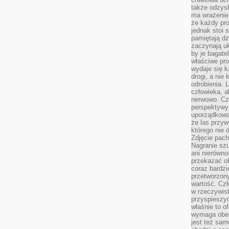
także odzys
ma wrażenie,
że każdy pro
jednak stoi 
pamiętają dz
zaczynają uk
by je bagate
właściwe pro
wydaje się k
drogi, a nie
odrobienia. 
człowieka, a
nerwowo. Cz
perspektywy
uporządkowa
że las przy
którego nie d
Zdjęcie pach
Nagranie szu
ani nierówno
przekazać ob
coraz bardzi
przetworzon
wartość. Czł
w rzeczywist
przyspieszy
właśnie to o
wymaga obecn
jest też sam