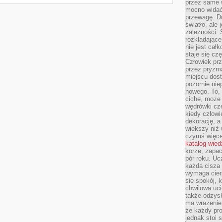
przez same 
mocno widać,
przewagę. Dr
światło, ale
zależności. Ś
rozkładające
nie jest cał
staje się czę
Człowiek prz
przez pryzm
miejscu dost
pozornie ni
nowego. To, 
ciche, może 
wędrówki cz
kiedy człowi
dekorację, 
większy niż 
czymś więce
katalog wied
korze, zapac
pór roku. Uc
każda cisza 
wymaga cierp
się spokój, 
chwilowa uc
także odzys
ma wrażenie,
że każdy pro
jednak stoi 