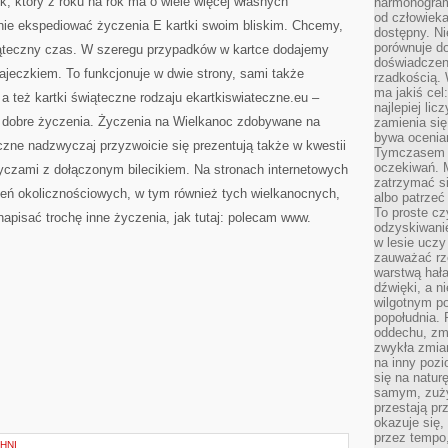
, który z roku na rok ma o wiele więcej własnych
harmonogram
od człowieka
nie ekspediować życzenia
E kartki swoim bliskim. Chcemy,
dostępny. Ni
porównuje do
iąteczny czas. W szeregu przypadków w kartce dodajemy
doświadczeni
jajeczkiem. To funkcjonuje w dwie strony, sami także
rzadkością.
ma jakiś cel
 też kartki świąteczne rodzaju ekartkiswiateczne.eu –
najlepiej li
m dobre życzenia. Życzenia na Wielkanoc zdobywane na
zamienia się
bywa ocenia
eczne nadzwyczaj przyzwoicie się prezentują także w kwestii
Tymczasem la
oczekiwań. M
czami z dołączonym bilecikiem. Na stronach internetowych
zatrzymać s
ń okolicznościowych, w tym również tych wielkanocnych,
albo patrzeć
To proste cz
apisać trochę inne życzenia, jak tutaj: polecam www.
odzyskiwani
w lesie uczy
zauważać rze
warstwą hał
dźwięki, a n
wilgotnym p
popołudnia. 
oddechu, zmę
zwykła zmian
na inny pozi
się na natur
samym, zuży
przestają pr
okazuje się,
przez tempo,
HNI