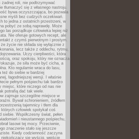
 żadnej roli, nie podtrzymywać
ie tłumaczyć się z własnego nastroju.
ość bywa oczyszczająca, bo pozwala
asne myśli bez cudzych oczekiwań.
ch to jedna z ostatnich przestrzeni, w
na pobyć ze sobą naprawdę. Może
ego las porządkuje człowieka lepiej niż
ata. Nie oferuje gotowych recept, ale
ontakt z czymś pierwotnym i prostym.
że życie nie składa się wyłącznie z
onania, lecz także z oddechu, rytmu,
 dojrzewania. Uczy cierpliwości, która
rnością, oraz spokoju, który nie oznacza
Pokazuje, że siła może być cicha, a
na. Kto regularnie wraca do lasu,
 też do siebie w bardziej
ej, łagodniejszej wersji. I właśnie
iecie pełnym pośpiechu tak bardzo
 miejsc, które niczego od nas nie
k potrafią dać tak wiele.
ów zajmuje szczególne miejsce w
braźni. Bywał schronieniem, źródłem
przestrzenią tajemnicy i tłem dla
 których człowiek spotykał coś
 siebie. Współczesny świat, pełen
wiadomień i nieustannego pośpiechu,
ebrał lasowi tej mocy. Przeciwnie,
jego znaczenie stało się jeszcze
aziste. Kiedy codzienność zaczyna
 niekończący się wyścig, wejście