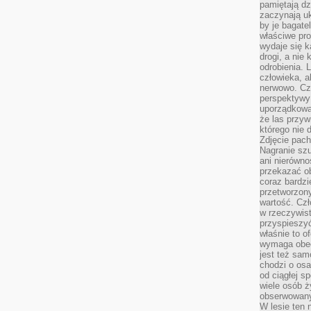
pamiętają dz
zaczynają uk
by je bagate
właściwe pro
wydaje się k
drogi, a nie
odrobienia. 
człowieka, a
nerwowo. Cz
perspektywy
uporządkowa
że las przy
którego nie d
Zdjęcie pach
Nagranie szu
ani nierówno
przekazać ob
coraz bardzi
przetworzon
wartość. Czł
w rzeczywist
przyspieszy
właśnie to o
wymaga obecn
jest też sam
chodzi o osa
od ciągłej s
wiele osób ży
obserwowany
W lesie ten 