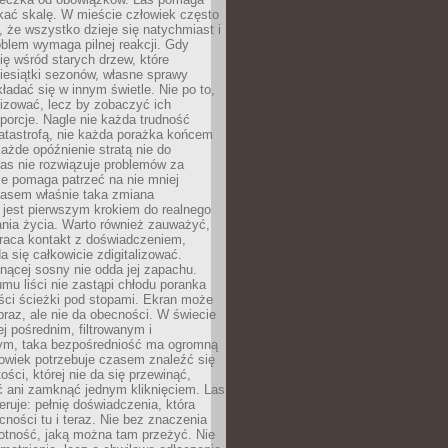
kać skalę. W mieście człowiek często
 że wszystko dzieje się natychmiast i
blem wymaga pilnej reakcji. Gdy
się wśród starych drzew, które
iesiątki sezonów, własne sprawy
ładać się w innym świetle. Nie po to,
lizować, lecz by zobaczyć ich
porcje. Nagle nie każda trudność
atastrofą, nie każda porażka końcem
 każde opóźnienie stratą nie do
Las nie rozwiązuje problemów za
le pomaga patrzeć na nie mniej
asem właśnie taka zmiana
 jest pierwszym krokiem do realnego
nia życia. Warto również zauważyć,
wraca kontakt z doświadczeniem,
a się całkowicie zdigitalizować.
nącej sosny nie odda jej zapachu.
mu liści nie zastąpi chłodu poranka
ści ścieżki pod stopami. Ekran może
raz, ale nie da obecności. W świecie
ej pośrednim, filtrowanym i
ym, taka bezpośredniość ma ogromną
owiek potrzebuje czasem znaleźć się
ości, której nie da się przewinąć,
ć ani zamknąć jednym kliknięciem. Las
feruje: pełnię doświadczenia, która
ości tu i teraz. Nie bez znaczenia
otność, jaką można tam przeżyć. Nie