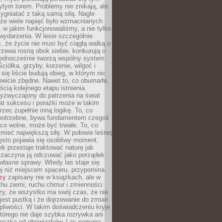
tym torem. Problemy nie znikają, ale
zygniatać z taką samą siłą. Nagle
 że wiele napięć było wzmacnianych
 w jakim funkcjonowaliśmy, a nie tylko
wydarzenia. W lesie szczególnie
 że życie nie musi być ciągłą walką o
zewa rosną obok siebie, konkurują o
 jednocześnie tworzą wspólny system
ciółka, grzyby, korzenie, wilgoć i
 się liście budują obieg, w którym nic
kowicie zbędne. Nawet to, co obumarłe,
ścią kolejnego etapu istnienia.
yzwyczajony do patrzenia na świat
at sukcesu i porażki może w takim
rzec zupełnie inną logikę. To, co
epotrzebne, bywa fundamentem czegoś
co wolne, może być trwałe. To, co
mieć największą siłę. W połowie leśnej
ęsto pojawia się osobliwy moment,
ek przestaje traktować naturę jak
a zaczyna ją odczuwać jako porządek
własne sprawy. Wtedy las staje się
j niż miejscem spaceru, przypomina
zy
zapisany nie w książkach, ale w
hu ziemi, ruchu chmur i zmienności
zy, że wszystko ma swój czas, że nie
jest pustką i że dojrzewanie do zmian
liwości. W takim doświadczeniu kryje
którego nie daje szybka rozrywka ani
ieczka od obowiązków. Las pomaga