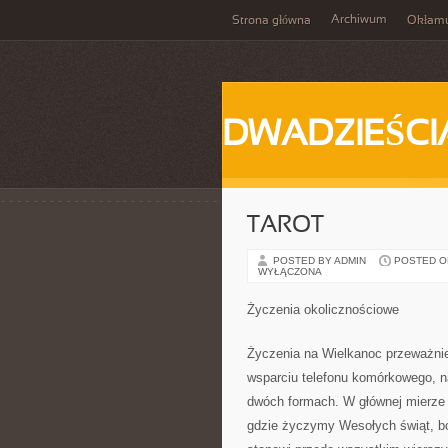
Archiwum
Strona główna
Okłam
DWADZIEŚCI
TAROT
POSTED BY ADMIN
POSTED ON 
WYŁĄCZONA
Życzenia okolicznościowe
Życzenia na Wielkanoc przeważni
wsparciu telefonu komórkowego, n
dwóch formach. W głównej mierze
gdzie życzymy Wesołych świąt, b