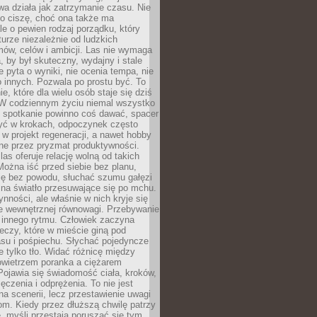
a działa jak zatrzymanie czasu. Nie
 o ciszę, choć ona także ma
le o pewien rodzaj porządku, który
aturze niezależnie od ludzkich
ów, celów i ambicji. Las nie wymaga
, by był skuteczny, wydajny i stale
e pyta o wyniki, nie ocenia tempa, nie
 innych. Pozwala po prostu być. To
e, które dla wielu osób staje się dziś
 W codziennym życiu niemal wszystko
: spotkanie powinno coś dawać, spacer
czyć w krokach, odpoczynek często
 w projekt regeneracji, a nawet hobby
ne przez pryzmat produktywności.
s oferuje relację wolną od takich
ożna iść przed siebie bez planu,
ię bez powodu, słuchać szumu gałęzi
 na światło przesuwające się po mchu.
ynności, ale właśnie w nich kryje się
e wewnętrznej równowagi. Przebywanie
 innego rytmu. Człowiek zaczyna
czy, które w mieście giną pod
asu i pośpiechu. Słychać pojedyncze
ie tylko tło. Widać różnicę między
owietrzem poranka a ciężarem
Pojawia się świadomość ciała, kroków,
czenia i odprężenia. To nie jest
a scenerii, lecz przestawienie uwagi
om. Kiedy przez dłuższą chwilę patrzy
ę, myśli przestają poruszać się tym