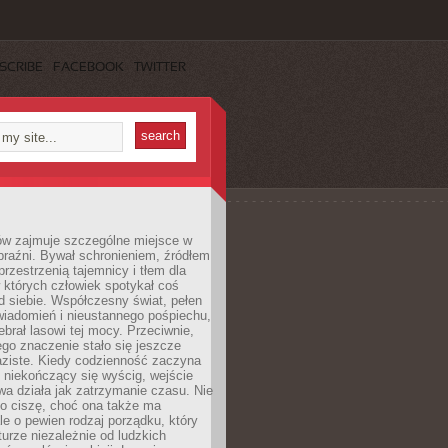
SCRIBE
FACEBOOK
TWITTER
ów zajmuje szczególne miejsce w
braźni. Bywał schronieniem, źródłem
przestrzenią tajemnicy i tłem dla
 których człowiek spotykał coś
 siebie. Współczesny świat, pełen
wiadomień i nieustannego pośpiechu,
ebrał lasowi tej mocy. Przeciwnie,
jego znaczenie stało się jeszcze
aziste. Kiedy codzienność zaczyna
 niekończący się wyścig, wejście
a działa jak zatrzymanie czasu. Nie
 o ciszę, choć ona także ma
le o pewien rodzaj porządku, który
aturze niezależnie od ludzkich