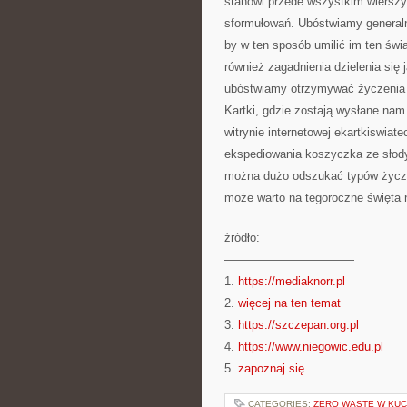
stanowi przede wszystkim wierszyk
sformułowań. Ubóstwiamy general
by w ten sposób umilić im ten św
również zagadnienia dzielenia się 
ubóstwiamy otrzymywać życzenia a
Kartki, gdzie zostają wysłane na
witrynie internetowej ekartkiswiat
ekspediowania koszyczka ze słody
można dużo odszukać typów życze
może warto na tegoroczne święta n
źródło:
———————————
1.
https://mediaknorr.pl
2.
więcej na ten temat
3.
https://szczepan.org.pl
4.
https://www.niegowic.edu.pl
5.
zapoznaj się
CATEGORIES:
ZERO WASTE W KUC