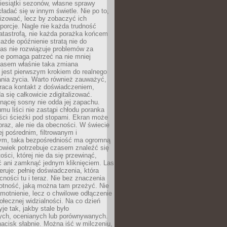
iesiątki sezonów, własne sprawy
ładać się w innym świetle. Nie po to,
lizować, lecz by zobaczyć ich
porcje. Nagle nie każda trudność
atastrofą, nie każda porażka końcem
 każde opóźnienie stratą nie do
Las nie rozwiązuje problemów za
le pomaga patrzeć na nie mniej
asem właśnie taka zmiana
 jest pierwszym krokiem do realnego
nia życia. Warto również zauważyć,
wraca kontakt z doświadczeniem,
a się całkowicie zdigitalizować.
nącej sosny nie odda jej zapachu.
mu liści nie zastąpi chłodu poranka
ści ścieżki pod stopami. Ekran może
raz, ale nie da obecności. W świecie
ej pośrednim, filtrowanym i
ym, taka bezpośredniość ma ogromną
owiek potrzebuje czasem znaleźć się
ości, której nie da się przewinąć,
ć ani zamknąć jednym kliknięciem. Las
feruje: pełnię doświadczenia, która
ości tu i teraz. Nie bez znaczenia
otność, jaką można tam przeżyć. Nie
motnienie, lecz o chwilowe odłączenie
połecznej widzialności. Na co dzień
je tak, jakby stale było
ch, ocenianych lub porównywanych.
nacisk słabnie. Można iść w milczeniu,