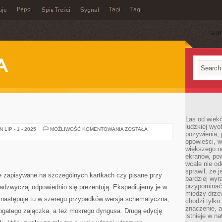
Pepsi
Tagi
Tagi
uje
Spis Treści
Sygnał
SUB
A
Las od wiek
ludzkiej wyo
TAROT
LIP - 1 - 2025
MOŻLIWOŚĆ KOMENTOWANIA
ZOSTAŁA
pożywienia, 
opowieści, w
większego od
ekranów, po
wcale nie od
sprawił, że 
e zapisywane na szczególnych kartkach czy pisane przy
bardziej wyr
przypominać
adzwyczaj odpowiednio się prezentują. Ekspediujemy je w
między drzew
 następuje tu w szeregu przypadków wersja schematyczna,
chodzi tylko
znaczenie, a
ogatego zajączka, a też mokrego dyngusa. Drugą edycję
istnieje w n