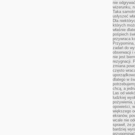
nie odgrywać
wizerunku, n
Taka samotn
usłyszeć wł
Dla niektóry
których moż
właśnie dlat
pośpiech świ
przywraca k
Przypomina, 
zadań do wyk
obserwacji i
nie jest bie
rezygnacji. 
zmiana powol
często wraca
uporządkowan
dlatego w św
potrzebujemy
chcą, a jedna
Las od wiek
ludzkiej wyo
pożywienia, 
opowieści, w
większego od
ekranów, po
wcale nie od
sprawił, że 
bardziej wyr
przypominać