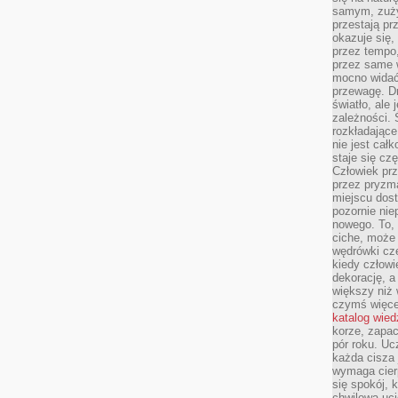
samym, zuży
przestają pr
okazuje się,
przez tempo,
przez same 
mocno widać,
przewagę. Dr
światło, ale
zależności. Ś
rozkładające
nie jest cał
staje się czę
Człowiek prz
przez pryzm
miejscu dost
pozornie ni
nowego. To, 
ciche, może 
wędrówki cz
kiedy człowi
dekorację, 
większy niż 
czymś więce
katalog wied
korze, zapac
pór roku. Uc
każda cisza 
wymaga cierp
się spokój, 
chwilowa uc