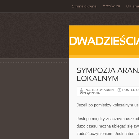
Archiwum
Strona główna
Okłam
DWADZIEŚCI
SYMPOZJA ARAN
LOKALNYM
POSTED BY ADMIN
POSTED ON 
WYŁĄCZONA
Jeżeli po pomiędzy kolosalnym usz
Jeśli po między znacznym uszkodze
dużo czasu można ubiegać się zwr
zadośćuczynieniem. Jeśli natomia