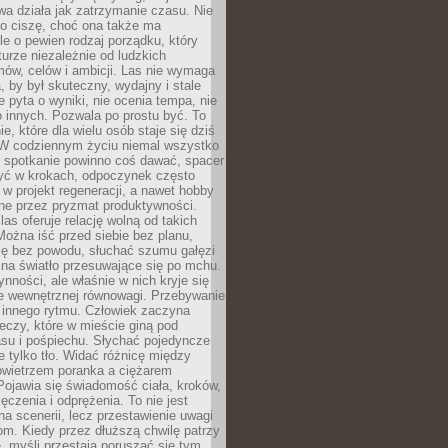
a działa jak zatrzymanie czasu. Nie
 o ciszę, choć ona także ma
le o pewien rodzaj porządku, który
aturze niezależnie od ludzkich
ów, celów i ambicji. Las nie wymaga
, by był skuteczny, wydajny i stale
e pyta o wyniki, nie ocenia tempa, nie
 innych. Pozwala po prostu być. To
e, które dla wielu osób staje się dziś
 W codziennym życiu niemal wszystko
: spotkanie powinno coś dawać, spacer
czyć w krokach, odpoczynek często
 w projekt regeneracji, a nawet hobby
ne przez pryzmat produktywności.
s oferuje relację wolną od takich
ożna iść przed siebie bez planu,
ię bez powodu, słuchać szumu gałęzi
 na światło przesuwające się po mchu.
ynności, ale właśnie w nich kryje się
e wewnętrznej równowagi. Przebywanie
 innego rytmu. Człowiek zaczyna
czy, które w mieście giną pod
asu i pośpiechu. Słychać pojedyncze
ie tylko tło. Widać różnicę między
owietrzem poranka a ciężarem
Pojawia się świadomość ciała, kroków,
czenia i odprężenia. To nie jest
a scenerii, lecz przestawienie uwagi
om. Kiedy przez dłuższą chwilę patrzy
ę, myśli przestają poruszać się tym