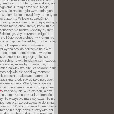
tym torem. Problemy nie znikają, ale
zygniatać z taką samą siłą. Nagle
 że wiele napięć było wzmacnianych
 w jakim funkcjonowaliśmy, a nie tylko
wydarzenia. W lesie szczególnie
 że życie nie musi być ciągłą walką o
zewa rosną obok siebie, konkurują o
 jednocześnie tworzą wspólny system
ciółka, grzyby, korzenie, wilgoć i
 się liście budują obieg, w którym nic
kowicie zbędne. Nawet to, co obumarłe,
ścią kolejnego etapu istnienia.
yzwyczajony do patrzenia na świat
at sukcesu i porażki może w takim
rzec zupełnie inną logikę. To, co
epotrzebne, bywa fundamentem czegoś
co wolne, może być trwałe. To, co
mieć największą siłę. W połowie leśnej
ęsto pojawia się osobliwy moment,
ek przestaje traktować naturę jak
a zaczyna ją odczuwać jako porządek
własne sprawy. Wtedy las staje się
j niż miejscem spaceru, przypomina
zy
zapisany nie w książkach, ale w
hu ziemi, ruchu chmur i zmienności
zy, że wszystko ma swój czas, że nie
jest pustką i że dojrzewanie do zmian
liwości. W takim doświadczeniu kryje
którego nie daje szybka rozrywka ani
ieczka od obowiązków. Las pomaga