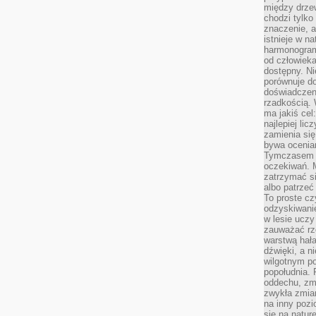
między drzew
chodzi tylko
znaczenie, a
istnieje w n
harmonogram
od człowieka
dostępny. Ni
porównuje do
doświadczeni
rzadkością.
ma jakiś cel
najlepiej li
zamienia się
bywa ocenia
Tymczasem la
oczekiwań. M
zatrzymać s
albo patrzeć
To proste cz
odzyskiwani
w lesie uczy
zauważać rze
warstwą hał
dźwięki, a n
wilgotnym p
popołudnia. 
oddechu, zmę
zwykła zmian
na inny pozi
się na natur