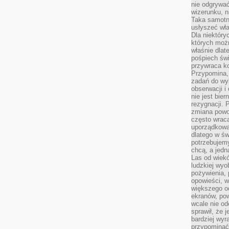
nie odgrywać
wizerunku, n
Taka samotn
usłyszeć wł
Dla niektóry
których moż
właśnie dlat
pośpiech świ
przywraca k
Przypomina, 
zadań do wyk
obserwacji i
nie jest bie
rezygnacji. 
zmiana powol
często wraca
uporządkowan
dlatego w św
potrzebujemy
chcą, a jedna
Las od wiek
ludzkiej wyo
pożywienia, 
opowieści, w
większego od
ekranów, po
wcale nie od
sprawił, że 
bardziej wyr
przypominać