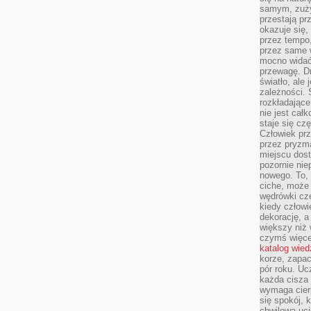
samym, zuży
przestają pr
okazuje się,
przez tempo,
przez same 
mocno widać,
przewagę. Dr
światło, ale
zależności. Ś
rozkładające
nie jest cał
staje się czę
Człowiek prz
przez pryzm
miejscu dost
pozornie ni
nowego. To, 
ciche, może 
wędrówki cz
kiedy człowi
dekorację, 
większy niż 
czymś więce
katalog wied
korze, zapac
pór roku. Uc
każda cisza 
wymaga cierp
się spokój, 
chwilowa uc