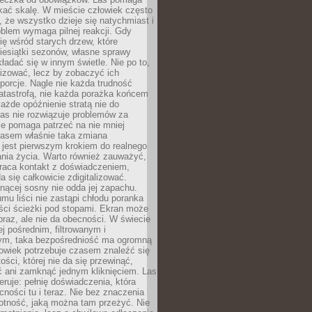
kać skalę. W mieście człowiek często
 że wszystko dzieje się natychmiast i
blem wymaga pilnej reakcji. Gdy
się wśród starych drzew, które
iesiątki sezonów, własne sprawy
ładać się w innym świetle. Nie po to,
lizować, lecz by zobaczyć ich
porcje. Nagle nie każda trudność
atastrofą, nie każda porażka końcem
 każde opóźnienie stratą nie do
Las nie rozwiązuje problemów za
le pomaga patrzeć na nie mniej
asem właśnie taka zmiana
 jest pierwszym krokiem do realnego
nia życia. Warto również zauważyć,
wraca kontakt z doświadczeniem,
a się całkowicie zdigitalizować.
nącej sosny nie odda jej zapachu.
mu liści nie zastąpi chłodu poranka
ści ścieżki pod stopami. Ekran może
raz, ale nie da obecności. W świecie
ej pośrednim, filtrowanym i
ym, taka bezpośredniość ma ogromną
owiek potrzebuje czasem znaleźć się
ości, której nie da się przewinąć,
ć ani zamknąć jednym kliknięciem. Las
feruje: pełnię doświadczenia, która
ości tu i teraz. Nie bez znaczenia
otność, jaką można tam przeżyć. Nie