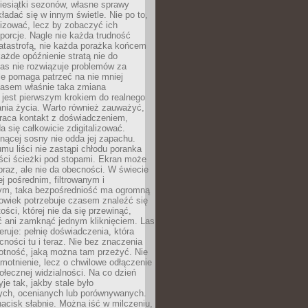
iesiątki sezonów, własne sprawy
ładać się w innym świetle. Nie po to,
lizować, lecz by zobaczyć ich
porcje. Nagle nie każda trudność
atastrofą, nie każda porażka końcem
 każde opóźnienie stratą nie do
Las nie rozwiązuje problemów za
le pomaga patrzeć na nie mniej
asem właśnie taka zmiana
 jest pierwszym krokiem do realnego
nia życia. Warto również zauważyć,
wraca kontakt z doświadczeniem,
a się całkowicie zdigitalizować.
nącej sosny nie odda jej zapachu.
mu liści nie zastąpi chłodu poranka
ści ścieżki pod stopami. Ekran może
raz, ale nie da obecności. W świecie
ej pośrednim, filtrowanym i
ym, taka bezpośredniość ma ogromną
owiek potrzebuje czasem znaleźć się
ości, której nie da się przewinąć,
ć ani zamknąć jednym kliknięciem. Las
feruje: pełnię doświadczenia, która
ości tu i teraz. Nie bez znaczenia
otność, jaką można tam przeżyć. Nie
motnienie, lecz o chwilowe odłączenie
połecznej widzialności. Na co dzień
je tak, jakby stale było
ch, ocenianych lub porównywanych.
nacisk słabnie. Można iść w milczeniu,