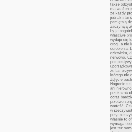
także odzys
ma wrażenie,
że każdy pro
jednak stoi 
pamiętają dz
zaczynają uk
by je bagate
właściwe pro
wydaje się k
drogi, a nie
odrobienia. 
człowieka, a
nerwowo. Cz
perspektywy
uporządkowa
że las przy
którego nie d
Zdjęcie pach
Nagranie szu
ani nierówno
przekazać ob
coraz bardzi
przetworzon
wartość. Czł
w rzeczywist
przyspieszy
właśnie to o
wymaga obecn
jest też sam