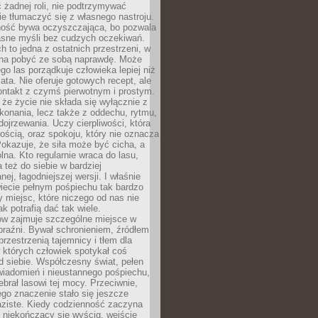
 żadnej roli, nie podtrzymywać
ie tłumaczyć się z własnego nastroju.
ość bywa oczyszczająca, bo pozwala
asne myśli bez cudzych oczekiwań.
ch to jedna z ostatnich przestrzeni, w
na pobyć ze sobą naprawdę. Może
ego las porządkuje człowieka lepiej niż
ata. Nie oferuje gotowych recept, ale
ontakt z czymś pierwotnym i prostym.
że życie nie składa się wyłącznie z
onania, lecz także z oddechu, rytmu,
 dojrzewania. Uczy cierpliwości, która
rnością, oraz spokoju, który nie oznacza
Pokazuje, że siła może być cicha, a
na. Kto regularnie wraca do lasu,
 też do siebie w bardziej
ej, łagodniejszej wersji. I właśnie
iecie pełnym pośpiechu tak bardzo
 miejsc, które niczego od nas nie
k potrafią dać tak wiele.
ów zajmuje szczególne miejsce w
braźni. Bywał schronieniem, źródłem
przestrzenią tajemnicy i tłem dla
 których człowiek spotykał coś
 siebie. Współczesny świat, pełen
wiadomień i nieustannego pośpiechu,
ebrał lasowi tej mocy. Przeciwnie,
jego znaczenie stało się jeszcze
aziste. Kiedy codzienność zaczyna
 niekończący się wyścig, wejście