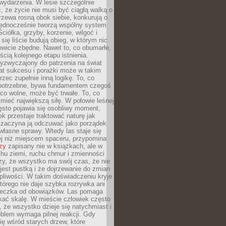
wydarzenia. W lesie szczególnie
 że życie nie musi być ciągłą walką o
zewa rosną obok siebie, konkurują o
 jednocześnie tworzą wspólny system
ciółka, grzyby, korzenie, wilgoć i
 się liście budują obieg, w którym nic
kowicie zbędne. Nawet to, co obumarłe,
ścią kolejnego etapu istnienia.
yzwyczajony do patrzenia na świat
at sukcesu i porażki może w takim
rzec zupełnie inną logikę. To, co
epotrzebne, bywa fundamentem czegoś
co wolne, może być trwałe. To, co
mieć największą siłę. W połowie leśnej
ęsto pojawia się osobliwy moment,
ek przestaje traktować naturę jak
a zaczyna ją odczuwać jako porządek
własne sprawy. Wtedy las staje się
j niż miejscem spaceru, przypomina
zy
zapisany nie w książkach, ale w
hu ziemi, ruchu chmur i zmienności
zy, że wszystko ma swój czas, że nie
jest pustką i że dojrzewanie do zmian
liwości. W takim doświadczeniu kryje
którego nie daje szybka rozrywka ani
ieczka od obowiązków. Las pomaga
kać skalę. W mieście człowiek często
 że wszystko dzieje się natychmiast i
blem wymaga pilnej reakcji. Gdy
się wśród starych drzew, które