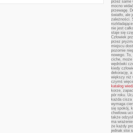
przez same 
mocno widać,
przewagę. Dr
światło, ale
zależności. Ś
rozkładające
nie jest cał
staje się czę
Człowiek prz
przez pryzm
miejscu dost
pozornie ni
nowego. To, 
ciche, może 
wędrówki cz
kiedy człowi
dekorację, 
większy niż 
czymś więce
katalog wied
korze, zapac
pór roku. Uc
każda cisza 
wymaga cierp
się spokój, 
chwilowa uc
także odzys
ma wrażenie,
że każdy pro
jednak stoi 