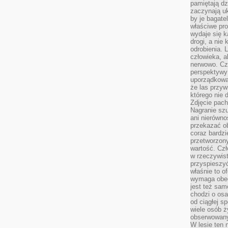
pamiętają dz
zaczynają uk
by je bagate
właściwe pro
wydaje się k
drogi, a nie
odrobienia. 
człowieka, a
nerwowo. Cz
perspektywy
uporządkowa
że las przy
którego nie d
Zdjęcie pach
Nagranie szu
ani nierówno
przekazać ob
coraz bardzi
przetworzon
wartość. Czł
w rzeczywist
przyspieszy
właśnie to o
wymaga obecn
jest też sam
chodzi o osa
od ciągłej s
wiele osób ży
obserwowany
W lesie ten 