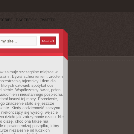
SCRIBE
FACEBOOK
TWITTER
ów zajmuje szczególne miejsce w
braźni. Bywał schronieniem, źródłem
przestrzenią tajemnicy i tłem dla
 których człowiek spotykał coś
 siebie. Współczesny świat, pełen
wiadomień i nieustannego pośpiechu,
ebrał lasowi tej mocy. Przeciwnie,
jego znaczenie stało się jeszcze
aziste. Kiedy codzienność zaczyna
 niekończący się wyścig, wejście
a działa jak zatrzymanie czasu. Nie
 o ciszę, choć ona także ma
le o pewien rodzaj porządku, który
aturze niezależnie od ludzkich