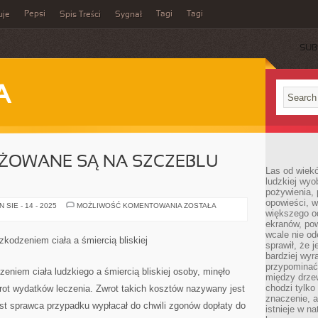
Pepsi
Tagi
Tagi
uje
Spis Treści
Sygnał
SUB
A
ŻOWANE SĄ NA SZCZEBLU
Las od wiek
ludzkiej wyo
pożywienia, 
opowieści, w
SYMPOZJA
SIE - 14 - 2025
MOŻLIWOŚĆ KOMENTOWANIA
ZOSTAŁA
większego od
ARANŻOWANE
SĄ
ekranów, po
NA
wcale nie od
SZCZEBLU
kodzeniem ciała a śmiercią bliskiej
LOKALNYM
sprawił, że 
bardziej wyr
przypominać
niem ciała ludzkiego a śmiercią bliskiej osoby, minęło
między drzew
chodzi tylko
ot wydatków leczenia. Zwrot takich kosztów nazywany jest
znaczenie, a
st sprawca przypadku wypłacał do chwili zgonów dopłaty do
istnieje w n