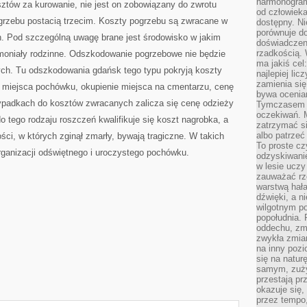
harmonogram
tów za kurowanie, nie jest on zobowiązany do zwrotu
od człowieka
ogrzebu postacią trzecim. Koszty pogrzebu są zwracane w
dostępny. Ni
porównuje do
 Pod szczególną uwagę brane jest środowisko w jakim
doświadczeni
rzadkością.
remoniały rodzinne. Odszkodowanie pogrzebowe nie będzie
ma jakiś cel
ch. Tu odszkodowania gdańsk tego typu pokryją koszty
najlepiej li
zamienia się
 miejsca pochówku, okupienie miejsca na cmentarzu, cenę
bywa ocenia
ypadkach do kosztów zwracanych zalicza się cenę odzieży
Tymczasem la
oczekiwań. M
 tego rodzaju roszczeń kwalifikuje się koszt nagrobka, a
zatrzymać s
albo patrzeć
ści, w których zginął zmarły, bywają tragiczne. W takich
To proste cz
ganizacji odświętnego i uroczystego pochówku.
odzyskiwani
w lesie uczy
zauważać rze
warstwą hał
dźwięki, a n
wilgotnym p
popołudnia. 
oddechu, zmę
zwykła zmian
na inny pozi
się na natur
samym, zuży
przestają pr
okazuje się,
przez tempo,