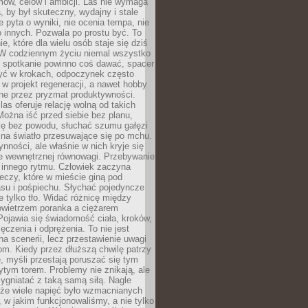
ów, celów i ambicji. Las nie wymaga
, by był skuteczny, wydajny i stale
e pyta o wyniki, nie ocenia tempa, nie
 innych. Pozwala po prostu być. To
e, które dla wielu osób staje się dziś
 W codziennym życiu niemal wszystko
: spotkanie powinno coś dawać, spacer
czyć w krokach, odpoczynek często
 w projekt regeneracji, a nawet hobby
ne przez pryzmat produktywności.
s oferuje relację wolną od takich
ożna iść przed siebie bez planu,
ię bez powodu, słuchać szumu gałęzi
 na światło przesuwające się po mchu.
ynności, ale właśnie w nich kryje się
e wewnętrznej równowagi. Przebywanie
 innego rytmu. Człowiek zaczyna
czy, które w mieście giną pod
asu i pośpiechu. Słychać pojedyncze
ie tylko tło. Widać różnicę między
owietrzem poranka a ciężarem
Pojawia się świadomość ciała, kroków,
czenia i odprężenia. To nie jest
a scenerii, lecz przestawienie uwagi
om. Kiedy przez dłuższą chwilę patrzy
ę, myśli przestają poruszać się tym
tym torem. Problemy nie znikają, ale
zygniatać z taką samą siłą. Nagle
 że wiele napięć było wzmacnianych
 w jakim funkcjonowaliśmy, a nie tylko