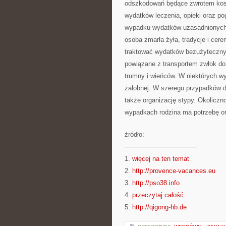
odszkodowań będące zwrotem kosz
wydatków leczenia, opieki oraz p
wypadku wydatków uzasadnionych.
osoba zmarła żyła, tradycje i ce
traktować wydatków bezużyteczny
powiązane z transportem zwłok do
trumny i wieńców. W niektórych w
żałobnej. W szeregu przypadków do
także organizację stypy. Okoliczno
wypadkach rodzina ma potrzebę or
źródło:
———————————
1.
więcej na ten temat
2.
http://provence-vacances.eu
3.
http://pso38.info
4.
przeczytaj całość
5.
http://qigong-hb.de