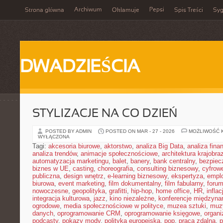
Archiwum
Pepsi
Strona główna
Okłamuje
Spis Treści
Syg
DWADZIEŚCIA
STYLIZACJE NA CO DZIEŃ
POSTED BY ADMIN
POSTED ON MAR - 27 - 2026
MOŻLIWOŚĆ 
WYŁĄCZONA
Tagi:
akcesoria biurowe
,
aktorstwo
,
analiza Big Data
,
analiza fin
analiza trendów
,
animacje społecznościowe
,
architektura krajobra
automatyzacja marketingu
,
balet
,
banery
,
bank centralny
,
bezpiec
biznes w UE
,
casting
,
choreografia
,
consulting biznesowy
,
cyfrow
publiczna
,
design wnętrz
,
e-learning biznesowy
,
ekspertyza
,
emplo
biurowa
,
event marketing
,
film dokumentalny
,
film fabularny
,
foru
nowoczesne
,
geopolityka
,
grafitti
,
hip-hop
,
home office
,
HR
,
inflac
integracja kulturowa
,
jazz
,
kino niezależne
,
konferencje międzyna
ogrodowe
,
media społecznościowe w polityce
,
muzea sztuki
,
muz
danych
,
oprogramowanie CRM
,
oprogramowanie księgowe
,
organ
podcasty
,
pokazy mody
,
polityka europejska
,
pop
,
praca zdalna
,
p