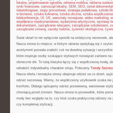
lokalne
,
projektowanie ogrodów
,
reklama mobilna
,
reklama outdoor
rynki finansowe
,
samorząd lokalny
,
SEM
,
SEO
,
serial dokumental
networkingowe
,
stopy procentowe
,
strategia podatkowa
,
szkoła fi
w biznesie
,
sztuka kulinarna
,
sztuka uliczna
,
sztuka współczesna
telekonferencje
,
UI
,
UX
,
warsztaty rozwojowe
,
wideo marketing
,
w
współpraca międzynarodowa
,
wydarzenia artystyczne
,
wystawy b
dokumentami
,
zarządzanie relacjami
,
zarządzanie szkoleniami
,
z
zarządzanie zmianą
,
zasoby ludzkie
,
żywność ekologiczna
,
żywno
Świat ubrań to nie wyłącznie sposób na estetyczny wizerunek, al
Nasza strona to miejsce, w którym ubrania spotykają się z użytec
asortyment pozwala znaleźć coś na dowolną sytuację i wszystki
które inspiruje osoby szukające stylowych rozwiązań zarówno na c
słoneczne dni. To tutaj klasyka łączy się z współczesną modą, 
odnaleźć indywidualny charakter stroju. Polecamy
Trendy Sezonu
Nasza oferta i tematyka strony obejmuje odzież na co dzień, wyjś
odzież sezonową. Wiemy, że współczesny użytkownik szuka nie j
komfortu. Dlatego opisujemy odzież przewiewną, warstwowe styliz
chroniącą przed zimnem. Nasza strona to przewodnik, które poma
mody bez względu na to, czy ktoś szuka praktycznej odzieży na ze
czy kompletnej stylizacji.