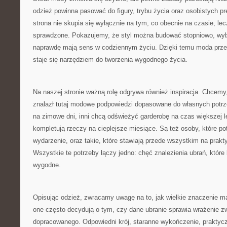
odzież powinna pasować do figury, trybu życia oraz osobistych pr
strona nie skupia się wyłącznie na tym, co obecnie na czasie, le
sprawdzone. Pokazujemy, że styl można budować stopniowo, wybi
naprawdę mają sens w codziennym życiu. Dzięki temu moda przes
staje się narzędziem do tworzenia wygodnego życia.
Na naszej stronie ważną rolę odgrywa również inspiracja. Chcem
znalazł tutaj modowe podpowiedzi dopasowane do własnych potrz
na zimowe dni, inni chcą odświeżyć garderobę na czas większej le
kompletują rzeczy na cieplejsze miesiące. Są też osoby, które po
wydarzenie, oraz takie, które stawiają przede wszystkim na prakt
Wszystkie te potrzeby łączy jedno: chęć znalezienia ubrań, które
wygodne.
Opisując odzież, zwracamy uwagę na to, jak wielkie znaczenie ma
one często decydują o tym, czy dane ubranie sprawia wrażenie z
dopracowanego. Odpowiedni krój, staranne wykończenie, praktyc