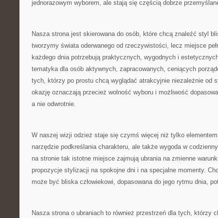
jednorazowym wyborem, ale stają się częścią dobrze przemyślane
Nasza strona jest skierowana do osób, które chcą znaleźć styl bli
tworzymy świata oderwanego od rzeczywistości, lecz miejsce pełne 
każdego dnia potrzebują praktycznych, wygodnych i estetycznych
tematyka dla osób aktywnych, zapracowanych, ceniących porządek
tych, którzy po prostu chcą wyglądać atrakcyjnie niezależnie od s
okazję oznaczają przecież wolność wyboru i możliwość dopasowan
a nie odwrotnie.
W naszej wizji odzież staje się czymś więcej niż tylko elementem
narzędzie podkreślania charakteru, ale także wygoda w codzienn
na stronie tak istotne miejsce zajmują ubrania na zmienne warun
propozycje stylizacji na spokojne dni i na specjalne momenty. 
może być bliska człowiekowi, dopasowana do jego rytmu dnia, pot
Nasza strona o ubraniach to również przestrzeń dla tych, którzy