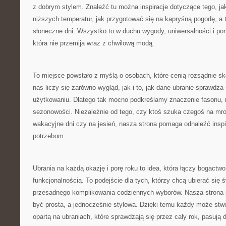
z dobrym stylem. Znaleźć tu można inspiracje dotyczące tego, ja
niższych temperatur, jak przygotować się na kapryśną pogodę, a 
słoneczne dni. Wszystko to w duchu wygody, uniwersalności i po
która nie przemija wraz z chwilową modą.
To miejsce powstało z myślą o osobach, które cenią rozsądnie s
nas liczy się zarówno wygląd, jak i to, jak dane ubranie sprawdz
użytkowaniu. Dlatego tak mocno podkreślamy znaczenie fasonu, m
sezonowości. Niezależnie od tego, czy ktoś szuka czegoś na mro
wakacyjne dni czy na jesień, nasza strona pomaga odnaleźć insp
potrzebom.
Ubrania na każdą okazję i porę roku to idea, która łączy bogactw
funkcjonalnością. To podejście dla tych, którzy chcą ubierać się 
przesadnego komplikowania codziennych wyborów. Nasza strona
być prosta, a jednocześnie stylowa. Dzięki temu każdy może stw
opartą na ubraniach, które sprawdzają się przez cały rok, pasują d