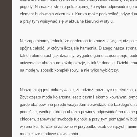
pogody. Na naszej stronie pokazujemy, że wybór odpowiedniego okr
element budowania wizerunku. Kurtka może podkreślać indywidual
a przy tym wpisywać się w aktualne kierunki w stylu.
Nie zapominamy jednak, że garderoba to znacznie więcej niż poje
spójna całość, w którym liczą się harmonia. Dlatego nasza strona
takich elementach jak dzianiny, wygodne górne części stroju, po
uniwersalne ubrania na każdą okazję, a także dodatki. Dzięki te
na modę w sposób kompleksowy, a nie tylko wybiórczy.
Naszą misją jest pokazywanie, że odzież może być estetyczna, a
Zbyt często moda kojarzona jest z czymś skomplikowanym, tym
garderoba powinna przede wszystkim sprawdzać się każdego dnia
podejście, według którego ubrania powinny odpowiadać na realne 
chłodem, zapewniać swobodę ruchów, a przy tym pomagać w bu
wizerunku. To ważne zarówno w przypadku osób ceniących minimali
mocniejsze modowe rozwiązania.