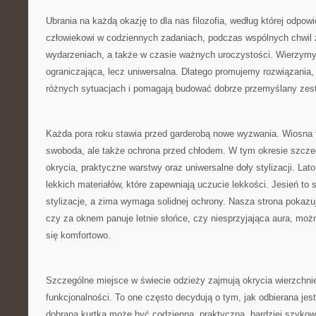
Ubrania na każdą okazję to dla nas filozofia, według której odpow
człowiekowi w codziennych zadaniach, podczas wspólnych chwil z
wydarzeniach, a także w czasie ważnych uroczystości. Wierzymy
ograniczająca, lecz uniwersalna. Dlatego promujemy rozwiązania,
różnych sytuacjach i pomagają budować dobrze przemyślany zes
Każda pora roku stawia przed garderobą nowe wyzwania. Wiosna t
swoboda, ale także ochrona przed chłodem. W tym okresie szcze
okrycia, praktyczne warstwy oraz uniwersalne doły stylizacji. Lat
lekkich materiałów, które zapewniają uczucie lekkości. Jesień t
stylizacje, a zima wymaga solidnej ochrony. Nasza strona pokazuj
czy za oknem panuje letnie słońce, czy niesprzyjająca aura, moż
się komfortowo.
Szczególne miejsce w świecie odzieży zajmują okrycia wierzchni
funkcjonalności. To one często decydują o tym, jak odbierana jest
dobrana kurtka może być codzienna, praktyczna, bardziej szyko