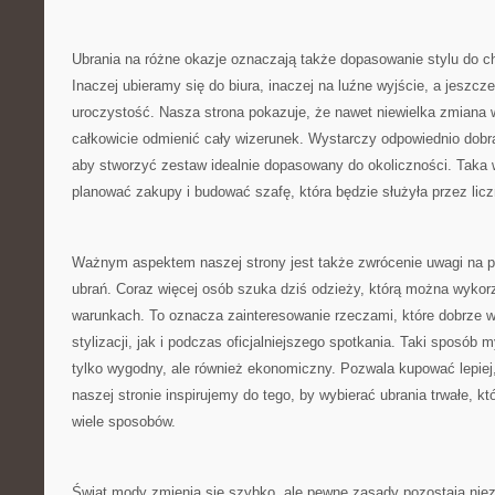
Ubrania na różne okazje oznaczają także dopasowanie stylu do c
Inaczej ubieramy się do biura, inaczej na luźne wyjście, a jeszcz
uroczystość. Nasza strona pokazuje, że nawet niewielka zmiana w
całkowicie odmienić cały wizerunek. Wystarczy odpowiednio dobra
aby stworzyć zestaw idealnie dopasowany do okoliczności. Taka 
planować zakupy i budować szafę, która będzie służyła przez licz
Ważnym aspektem naszej strony jest także zwrócenie uwagi na 
ubrań. Coraz więcej osób szuka dziś odzieży, którą można wyko
warunkach. To oznacza zainteresowanie rzeczami, które dobrze w
stylizacji, jak i podczas oficjalniejszego spotkania. Taki sposób 
tylko wygodny, ale również ekonomiczny. Pozwala kupować lepiej, 
naszej stronie inspirujemy do tego, by wybierać ubrania trwałe, 
wiele sposobów.
Świat mody zmienia się szybko, ale pewne zasady pozostają nie