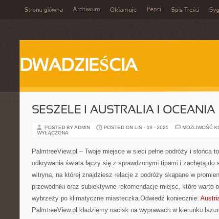
Archiwum
Pepsi
Strona główna
Okłamuje
Spis Treści
Syg
DWADZIEŚCIA
SESZELE I AUSTRALIA I OCEANIA
POSTED BY ADMIN
POSTED ON LIS - 19 - 2025
MOŻLIWOŚĆ 
WYŁĄCZONA
PalmtreeView.pl – Twoje miejsce w sieci pełne podróży i słońca to
odkrywania świata łączy się z sprawdzonymi tipami i zachętą do
witryna, na której znajdziesz relacje z podróży skąpane w promie
przewodniki oraz subiektywne rekomendacje miejsc, które warto 
wybrzeży po klimatyczne miasteczka.Odwiedź koniecznie:
Austri
PalmtreeView.pl kładziemy nacisk na wyprawach w kierunku lazur