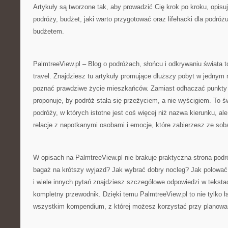
Artykuły są tworzone tak, aby prowadzić Cię krok po kroku, opisu
podróży, budżet, jaki warto przygotować oraz lifehacki dla podró
budżetem.
PalmtreeView.pl – Blog o podróżach, słońcu i odkrywaniu świata t
travel. Znajdziesz tu artykuły promujące dłuższy pobyt w jednym
poznać prawdziwe życie mieszkańców. Zamiast odhaczać punkty z
proponuje, by podróż stała się przeżyciem, a nie wyścigiem. To 
podróży, w których istotne jest coś więcej niż nazwa kierunku, al
relacje z napotkanymi osobami i emocje, które zabierzesz ze so
W opisach na PalmtreeView.pl nie brakuje praktyczna strona pod
bagaż na krótszy wyjazd? Jak wybrać dobry nocleg? Jak polować 
i wiele innych pytań znajdziesz szczegółowe odpowiedzi w tekstac
kompletny przewodnik. Dzięki temu PalmtreeView.pl to nie tylko ł
wszystkim kompendium, z której możesz korzystać przy planowan