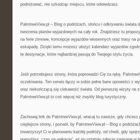
podróżować, nie szkodząc miejscu, które odwiedzasz.
PalmtreeView.pl – Blog o podróżach, słońcu i odkrywaniu świata 
tworzenia planów wyjazdowych na cały rok. Znajdziesz tu propozyc
na ferie zimowe, koncepcje wyjazdów wiosennych oraz trasy na p
eskapadę. Dzięki temu możesz ułożyć kalendarz wyjazdów zgodni
te destynacje, które najbardziej pasują do Twojego stylu życia.
Jeśli potrzebujesz strony, która poprowadzi Cię za rękę, Palmtree
oczekiwania. Ten serwis łączy w sobie pełne barw opowieści z w
oraz niekończącą się ciekawość świata. Od pierwszej wizyty na s
PalmtreeView.pl to coś więcej niż zwykły blog turystyczny.
Zachowaj link do PalmtreeView.pl, wracaj tu zawsze, gdy chcesz
cieplejsze strony, i pozwól, by PalmtreeView.pl – Blog o podróżac
towarzyszył Ci w planowaniu każdej podróży, od chwili, gdy spojrz
pomyślisz „czas na wakacje”, aż po ostatnie zdjęcie zapisane w te