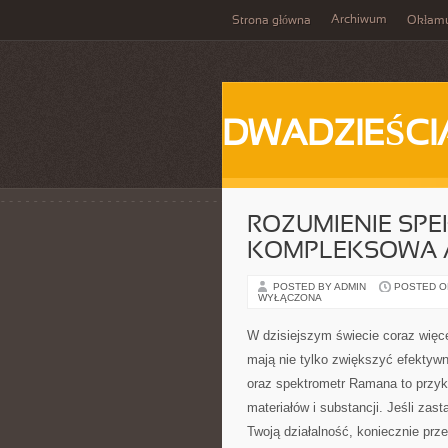
Archiwum
Strona główna
Okłam
DWADZIEŚCI
ROZUMIENIE SP
KOMPLEKSOWA 
POSTED BY ADMIN
POSTED ON
WYŁĄCZONA
W dzisiejszym świecie coraz więce
mają nie tylko zwiększyć efektyw
oraz spektrometr Ramana to przykł
materiałów i substancji. Jeśli zas
Twoją działalność, koniecznie prze