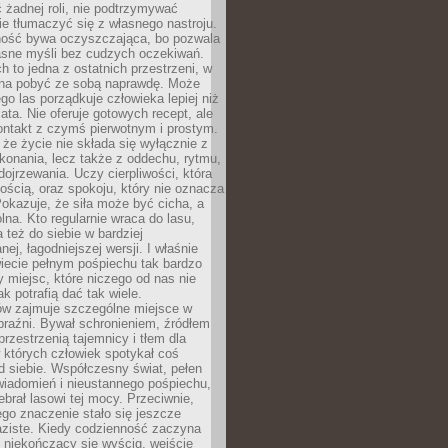
 żadnej roli, nie podtrzymywać
ie tłumaczyć się z własnego nastroju.
ość bywa oczyszczająca, bo pozwala
asne myśli bez cudzych oczekiwań.
ch to jedna z ostatnich przestrzeni, w
na pobyć ze sobą naprawdę. Może
ego las porządkuje człowieka lepiej niż
ata. Nie oferuje gotowych recept, ale
ontakt z czymś pierwotnym i prostym.
że życie nie składa się wyłącznie z
onania, lecz także z oddechu, rytmu,
 dojrzewania. Uczy cierpliwości, która
rnością, oraz spokoju, który nie oznacza
Pokazuje, że siła może być cicha, a
na. Kto regularnie wraca do lasu,
 też do siebie w bardziej
ej, łagodniejszej wersji. I właśnie
iecie pełnym pośpiechu tak bardzo
 miejsc, które niczego od nas nie
k potrafią dać tak wiele.
ów zajmuje szczególne miejsce w
braźni. Bywał schronieniem, źródłem
przestrzenią tajemnicy i tłem dla
 których człowiek spotykał coś
 siebie. Współczesny świat, pełen
wiadomień i nieustannego pośpiechu,
ebrał lasowi tej mocy. Przeciwnie,
jego znaczenie stało się jeszcze
aziste. Kiedy codzienność zaczyna
 niekończący się wyścig, wejście