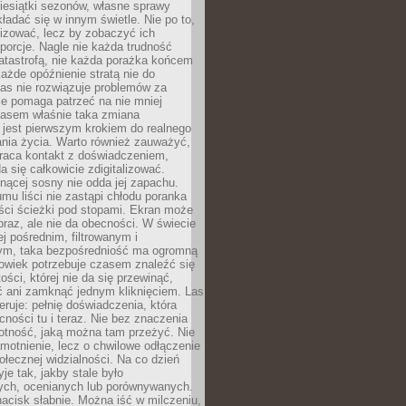
iesiątki sezonów, własne sprawy
ładać się w innym świetle. Nie po to,
lizować, lecz by zobaczyć ich
porcje. Nagle nie każda trudność
atastrofą, nie każda porażka końcem
 każde opóźnienie stratą nie do
Las nie rozwiązuje problemów za
le pomaga patrzeć na nie mniej
asem właśnie taka zmiana
 jest pierwszym krokiem do realnego
nia życia. Warto również zauważyć,
wraca kontakt z doświadczeniem,
a się całkowicie zdigitalizować.
nącej sosny nie odda jej zapachu.
mu liści nie zastąpi chłodu poranka
ści ścieżki pod stopami. Ekran może
raz, ale nie da obecności. W świecie
ej pośrednim, filtrowanym i
ym, taka bezpośredniość ma ogromną
owiek potrzebuje czasem znaleźć się
ości, której nie da się przewinąć,
ć ani zamknąć jednym kliknięciem. Las
feruje: pełnię doświadczenia, która
ości tu i teraz. Nie bez znaczenia
otność, jaką można tam przeżyć. Nie
motnienie, lecz o chwilowe odłączenie
połecznej widzialności. Na co dzień
je tak, jakby stale było
ch, ocenianych lub porównywanych.
nacisk słabnie. Można iść w milczeniu,