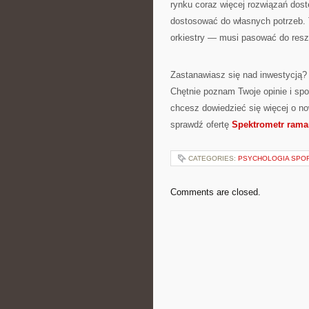
rynku coraz więcej rozwiązań dos
dostosować do własnych potrzeb.
orkiestry — musi pasować do reszt
Zastanawiasz się nad inwestycją?
Chętnie poznam Twoje opinie i spo
chcesz dowiedzieć się więcej o n
sprawdź ofertę
Spektrometr rama
CATEGORIES:
PSYCHOLOGIA SPO
Comments are closed.