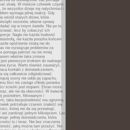
kać skalę. W mieście człowiek często
 że wszystko dzieje się natychmiast i
blem wymaga pilnej reakcji. Gdy
się wśród starych drzew, które
iesiątki sezonów, własne sprawy
ładać się w innym świetle. Nie po to,
lizować, lecz by zobaczyć ich
porcje. Nagle nie każda trudność
atastrofą, nie każda porażka końcem
 każde opóźnienie stratą nie do
Las nie rozwiązuje problemów za
le pomaga patrzeć na nie mniej
asem właśnie taka zmiana
 jest pierwszym krokiem do realnego
nia życia. Warto również zauważyć,
wraca kontakt z doświadczeniem,
a się całkowicie zdigitalizować.
nącej sosny nie odda jej zapachu.
mu liści nie zastąpi chłodu poranka
ści ścieżki pod stopami. Ekran może
raz, ale nie da obecności. W świecie
ej pośrednim, filtrowanym i
ym, taka bezpośredniość ma ogromną
owiek potrzebuje czasem znaleźć się
ości, której nie da się przewinąć,
ć ani zamknąć jednym kliknięciem. Las
feruje: pełnię doświadczenia, która
ości tu i teraz. Nie bez znaczenia
otność, jaką można tam przeżyć. Nie