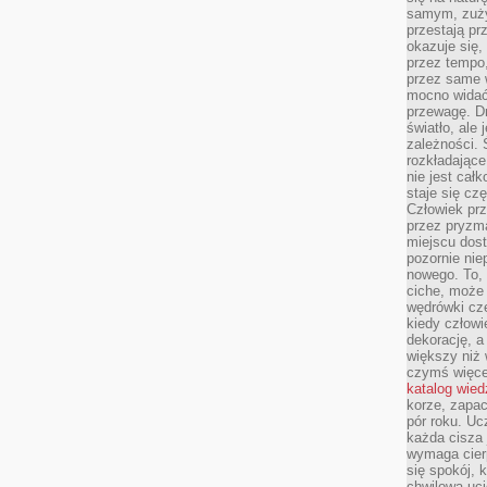
samym, zuży
przestają pr
okazuje się,
przez tempo,
przez same 
mocno widać,
przewagę. Dr
światło, ale
zależności. Ś
rozkładające
nie jest cał
staje się czę
Człowiek prz
przez pryzm
miejscu dost
pozornie ni
nowego. To, 
ciche, może 
wędrówki cz
kiedy człowi
dekorację, 
większy niż 
czymś więce
katalog wied
korze, zapac
pór roku. Uc
każda cisza 
wymaga cierp
się spokój, 
chwilowa uc