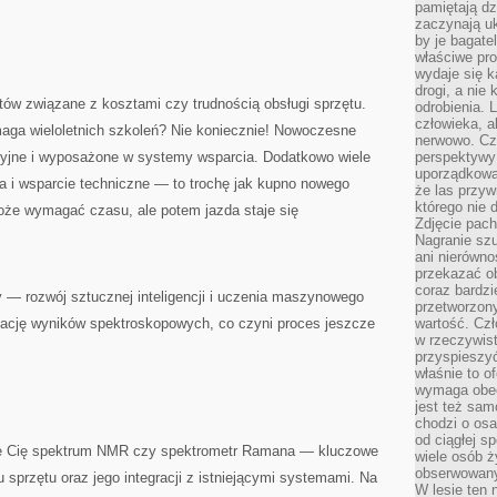
pamiętają dz
zaczynają uk
by je bagate
właściwe pro
wydaje się k
drogi, a nie
tów związane z kosztami czy trudnością obsługi sprzętu.
odrobienia. 
człowieka, a
ga wieloletnich szkoleń? Nie koniecznie! Nowoczesne
nerwowo. Cz
icyjne i wyposażone w systemy wsparcia. Dodatkowo wiele
perspektywy
uporządkowa
a i wsparcie techniczne — to trochę jak kupno nowego
że las przy
którego nie d
e wymagać czasu, ale potem jazda staje się
Zdjęcie pach
Nagranie szu
ani nierówno
przekazać ob
coraz bardzi
 — rozwój sztucznej inteligencji i uczenia maszynowego
przetworzon
tację wyników spektroskopowych, co czyni proces jeszcze
wartość. Czł
w rzeczywist
przyspieszy
właśnie to o
wymaga obecn
jest też sam
chodzi o osa
od ciągłej s
suje Cię spektrum NMR czy spektrometr Ramana — kluczowe
wiele osób ży
obserwowany
 sprzętu oraz jego integracji z istniejącymi systemami. Na
W lesie ten 