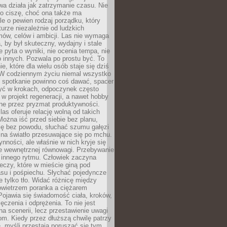
a działa jak zatrzymanie czasu. Nie
 o ciszę, choć ona także ma
le o pewien rodzaj porządku, który
aturze niezależnie od ludzkich
ów, celów i ambicji. Las nie wymaga
, by był skuteczny, wydajny i stale
e pyta o wyniki, nie ocenia tempa, nie
 innych. Pozwala po prostu być. To
e, które dla wielu osób staje się dziś
 W codziennym życiu niemal wszystko
: spotkanie powinno coś dawać, spacer
czyć w krokach, odpoczynek często
 w projekt regeneracji, a nawet hobby
ne przez pryzmat produktywności.
s oferuje relację wolną od takich
ożna iść przed siebie bez planu,
ię bez powodu, słuchać szumu gałęzi
 na światło przesuwające się po mchu.
ynności, ale właśnie w nich kryje się
e wewnętrznej równowagi. Przebywanie
 innego rytmu. Człowiek zaczyna
czy, które w mieście giną pod
asu i pośpiechu. Słychać pojedyncze
ie tylko tło. Widać różnicę między
owietrzem poranka a ciężarem
Pojawia się świadomość ciała, kroków,
czenia i odprężenia. To nie jest
a scenerii, lecz przestawienie uwagi
om. Kiedy przez dłuższą chwilę patrzy
ę, myśli przestają poruszać się tym