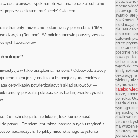
przez same 
 na części pierwsze, spektrometr Ramana to raczej subtelne
mocno widać,
przewagę. Dr
ji poprzez delikatne „muśnięcie” światłem.
światło, ale
zależności. Ś
rozkładające
ne instrumenty muzyczne: jeden tworzy pełen obraz (NMR),
nie jest cał
staje się czę
uanse dźwięku (Ramana). Wspólnie stanowią potężny zestaw
Człowiek prz
esnych laboratoriów.
przez pryzm
miejscu dost
pozornie ni
echnologie?
nowego. To, 
ciche, może 
wędrówki cz
 inwestycja w takie urządzenia ma sens? Odpowiedź zależy
kiedy człowi
dekorację, 
oja firma zajmuje się analizą substancji czy materiałów o
większy niż 
czymś więce
maga certyfikatów potwierdzających skład surowców —
katalog wied
ektrometry pozwalają skrócić czas badań, zwiększyć ich
korze, zapac
pór roku. Uc
ów.
każda cisza 
wymaga cierp
się spokój, 
awę, że technologia to nie luksus, lecz konieczność —
chwilowa uc
także odzys
 do przodu. Trendem jest także integracja tych urządzeń z
ma wrażenie,
że każdy pro
ocesów badawczych. To jakby mieć własnego asystenta
jednak stoi 