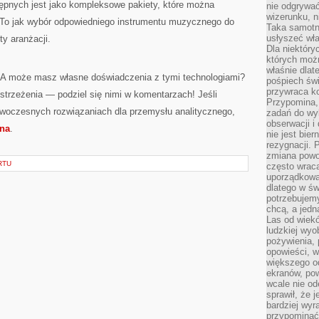
tępnych jest jako kompleksowe pakiety, które można
nie odgrywać
wizerunku, n
 To jak wybór odpowiedniego instrumentu muzycznego do
Taka samotn
usłyszeć wł
y aranżacji.
Dla niektóry
których moż
właśnie dlat
 A może masz własne doświadczenia z tymi technologiami?
pośpiech świ
przywraca k
strzeżenia — podziel się nimi w komentarzach! Jeśli
Przypomina, 
owoczesnych rozwiązaniach dla przemysłu analitycznego,
zadań do wyk
obserwacji i
na
.
nie jest bie
rezygnacji. 
zmiana powol
RTU
często wraca
uporządkowan
dlatego w św
potrzebujemy
chcą, a jedna
Las od wiek
ludzkiej wyo
pożywienia, 
opowieści, w
większego od
ekranów, po
wcale nie od
sprawił, że 
bardziej wyr
przypominać