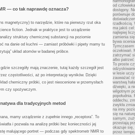
harmonogram
od człowieka
MR — co tak naprawdę oznacza?
dostępny. Ni
porównuje do
doświadczeni
s magnetyczny) to narzędzie, które na pierwszy rzut oka
rzadkością.
ma jakiś cel
ience fiction. Jednak w praktyce jest to urządzenie
najlepiej li
analizy struktury chemicznej substancji na poziomie
zamienia się
bywa ocenia
eć na danie od kuchni — zamiast próbówki i pipety mamy tu
Tymczasem la
oczekiwań. M
czytują” układ atomów w badanej próbce.
zatrzymać s
albo patrzeć
To proste cz
gdzie szczegóły mają znaczenie, tutaj każdy szczegół jest
odzyskiwani
w lesie uczy
z częstotliwości, aż po interpretację wyników. Dzięki
zauważać rze
skład chemiczny próbki, co jest nieocenione w przemysłach
warstwą hał
dźwięki, a n
nym czy spożywczym.
wilgotnym p
popołudnia. 
oddechu, zmę
natywa dla tradycyjnych metod
zwykła zmian
na inny pozi
się na natur
na, mamy urządzenie z zupełnie innego „receptora”. To
samym, zuży
przestają pr
wiatła i pozwala na analizę próbki bez konieczności jej
okazuje się,
stę malującego portret — podczas gdy spektrometr NMR to
przez tempo,