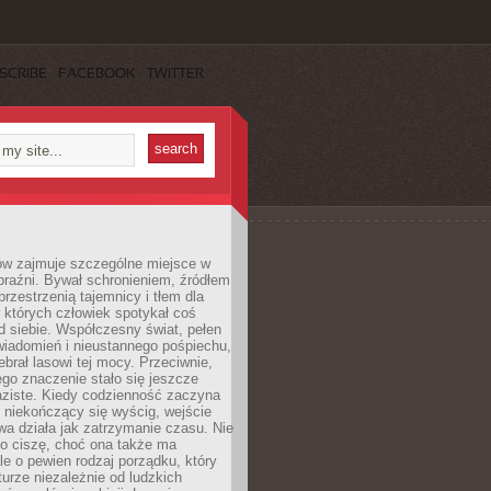
SCRIBE
FACEBOOK
TWITTER
ów zajmuje szczególne miejsce w
braźni. Bywał schronieniem, źródłem
przestrzenią tajemnicy i tłem dla
 których człowiek spotykał coś
 siebie. Współczesny świat, pełen
wiadomień i nieustannego pośpiechu,
ebrał lasowi tej mocy. Przeciwnie,
jego znaczenie stało się jeszcze
aziste. Kiedy codzienność zaczyna
 niekończący się wyścig, wejście
a działa jak zatrzymanie czasu. Nie
 o ciszę, choć ona także ma
le o pewien rodzaj porządku, który
aturze niezależnie od ludzkich