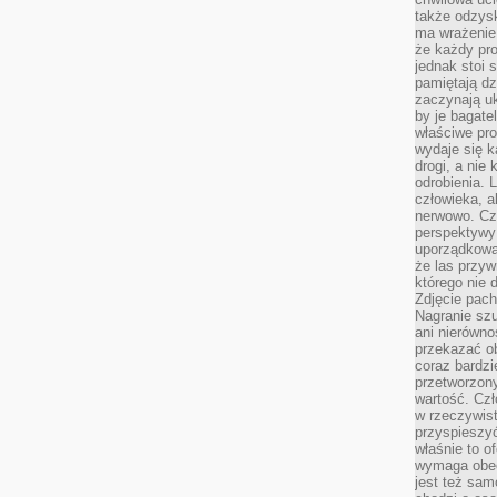
także odzys
ma wrażenie,
że każdy pro
jednak stoi 
pamiętają dz
zaczynają uk
by je bagate
właściwe pro
wydaje się k
drogi, a nie
odrobienia. 
człowieka, a
nerwowo. Cz
perspektywy
uporządkowa
że las przy
którego nie d
Zdjęcie pach
Nagranie szu
ani nierówno
przekazać ob
coraz bardzi
przetworzon
wartość. Czł
w rzeczywist
przyspieszy
właśnie to o
wymaga obecn
jest też sam