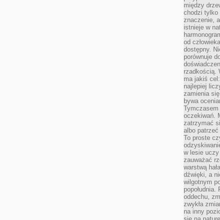
między drzew
chodzi tylko
znaczenie, a
istnieje w n
harmonogram
od człowieka
dostępny. Ni
porównuje do
doświadczeni
rzadkością.
ma jakiś cel
najlepiej li
zamienia się
bywa ocenia
Tymczasem la
oczekiwań. M
zatrzymać s
albo patrzeć
To proste cz
odzyskiwani
w lesie uczy
zauważać rze
warstwą hał
dźwięki, a n
wilgotnym p
popołudnia. 
oddechu, zmę
zwykła zmian
na inny pozi
się na natur