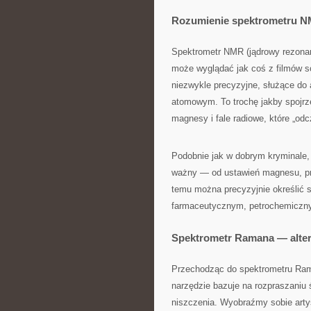
Rozumienie spektrometru N
Spektrometr NMR (jądrowy rezonan
może wyglądać jak coś z filmów sc
niezwykle precyzyjne, służące do 
atomowym. To trochę jakby spojrz
magnesy i fale radiowe, które „od
Podobnie jak w dobrym kryminale, 
ważny — od ustawień magnesu, prze
temu można precyzyjnie określić 
farmaceutycznym, petrochemicz
Spektrometr Ramana — alter
Przechodząc do spektrometru Rama
narzędzie bazuje na rozpraszaniu ś
niszczenia. Wyobraźmy sobie arty