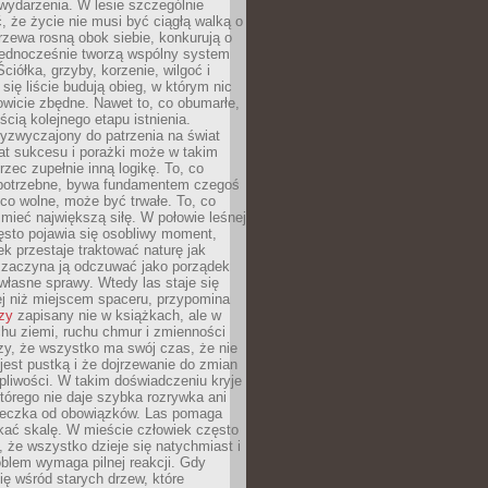
wydarzenia. W lesie szczególnie
 że życie nie musi być ciągłą walką o
zewa rosną obok siebie, konkurują o
 jednocześnie tworzą wspólny system
ciółka, grzyby, korzenie, wilgoć i
 się liście budują obieg, w którym nic
kowicie zbędne. Nawet to, co obumarłe,
ścią kolejnego etapu istnienia.
yzwyczajony do patrzenia na świat
at sukcesu i porażki może w takim
rzec zupełnie inną logikę. To, co
epotrzebne, bywa fundamentem czegoś
co wolne, może być trwałe. To, co
mieć największą siłę. W połowie leśnej
ęsto pojawia się osobliwy moment,
ek przestaje traktować naturę jak
a zaczyna ją odczuwać jako porządek
własne sprawy. Wtedy las staje się
j niż miejscem spaceru, przypomina
zy
zapisany nie w książkach, ale w
hu ziemi, ruchu chmur i zmienności
zy, że wszystko ma swój czas, że nie
jest pustką i że dojrzewanie do zmian
liwości. W takim doświadczeniu kryje
którego nie daje szybka rozrywka ani
ieczka od obowiązków. Las pomaga
kać skalę. W mieście człowiek często
 że wszystko dzieje się natychmiast i
blem wymaga pilnej reakcji. Gdy
się wśród starych drzew, które