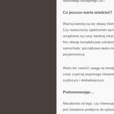
naukowego dostępnego 24/7.
Co jeszcze warto wiedzieć?
Ważną kwestią są też obawy klien
Czy nowoczesny spektrometr wyma
urządzenia są coraz bardziej intu
firm oferuje kompleksowe szkoleni
samochodu: początkowa nauka moż
przyjemnością.
Warto też zwrócić uwagę na trendy
coraz częściej wspomaga interpre
szybszym i dokładniejszym.
Podsumowując…
Niezależnie od tego, czy intere
jest świadome podejście do wyboru