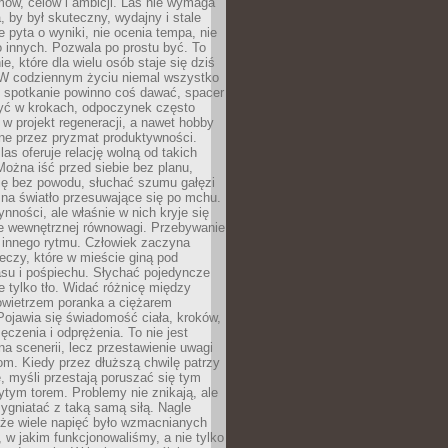
ów, celów i ambicji. Las nie wymaga
, by był skuteczny, wydajny i stale
e pyta o wyniki, nie ocenia tempa, nie
 innych. Pozwala po prostu być. To
e, które dla wielu osób staje się dziś
 W codziennym życiu niemal wszystko
: spotkanie powinno coś dawać, spacer
czyć w krokach, odpoczynek często
 w projekt regeneracji, a nawet hobby
ne przez pryzmat produktywności.
s oferuje relację wolną od takich
ożna iść przed siebie bez planu,
ię bez powodu, słuchać szumu gałęzi
 na światło przesuwające się po mchu.
ynności, ale właśnie w nich kryje się
e wewnętrznej równowagi. Przebywanie
 innego rytmu. Człowiek zaczyna
czy, które w mieście giną pod
asu i pośpiechu. Słychać pojedyncze
ie tylko tło. Widać różnicę między
owietrzem poranka a ciężarem
Pojawia się świadomość ciała, kroków,
czenia i odprężenia. To nie jest
a scenerii, lecz przestawienie uwagi
om. Kiedy przez dłuższą chwilę patrzy
ę, myśli przestają poruszać się tym
tym torem. Problemy nie znikają, ale
zygniatać z taką samą siłą. Nagle
 że wiele napięć było wzmacnianych
 w jakim funkcjonowaliśmy, a nie tylko