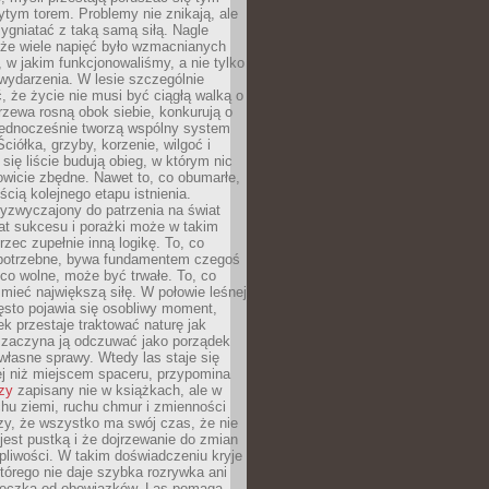
tym torem. Problemy nie znikają, ale
zygniatać z taką samą siłą. Nagle
 że wiele napięć było wzmacnianych
 w jakim funkcjonowaliśmy, a nie tylko
wydarzenia. W lesie szczególnie
 że życie nie musi być ciągłą walką o
zewa rosną obok siebie, konkurują o
 jednocześnie tworzą wspólny system
ciółka, grzyby, korzenie, wilgoć i
 się liście budują obieg, w którym nic
kowicie zbędne. Nawet to, co obumarłe,
ścią kolejnego etapu istnienia.
yzwyczajony do patrzenia na świat
at sukcesu i porażki może w takim
rzec zupełnie inną logikę. To, co
epotrzebne, bywa fundamentem czegoś
co wolne, może być trwałe. To, co
mieć największą siłę. W połowie leśnej
ęsto pojawia się osobliwy moment,
ek przestaje traktować naturę jak
a zaczyna ją odczuwać jako porządek
własne sprawy. Wtedy las staje się
j niż miejscem spaceru, przypomina
zy
zapisany nie w książkach, ale w
hu ziemi, ruchu chmur i zmienności
zy, że wszystko ma swój czas, że nie
jest pustką i że dojrzewanie do zmian
liwości. W takim doświadczeniu kryje
którego nie daje szybka rozrywka ani
ieczka od obowiązków. Las pomaga