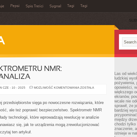
Pepsi
Tagi
Tagi
uje
Spis Treści
Sygnał
SUB
A
EKTROMETRU NMR:
Las od wiek
ANALIZA
ludzkiej wyo
pożywienia, 
opowieści, w
ROZUMIENIE
 CZE - 10 - 2025
MOŻLIWOŚĆ KOMENTOWANIA
ZOSTAŁA
SPEKTROMETRU
większego od
NMR:
ekranów, po
KOMPLEKSOWA
wcale nie od
ANALIZA
j przedsiębiorstw sięga po nowoczesne rozwiązania, które
sprawił, że 
ność, ale też poprawić bezpieczeństwo. Spektrometr NMR
bardziej wyr
przypominać
ady technologii, które wprowadzają rewolucję w analizie
między drzew
chodzi tylko
tanawiasz się, jak te urządzenia mogą zrewolucjonizować
znaczenie, a
czytaj ten artykuł.
istnieje w n