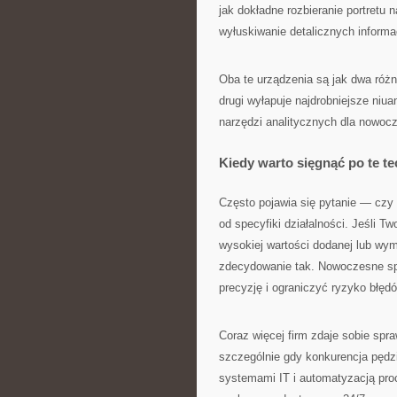
jak dokładne rozbieranie portretu
wyłuskiwanie detalicznych informac
Oba te urządzenia są jak dwa róż
drugi wyłapuje najdrobniejsze ni
narzędzi analitycznych dla nowocz
Kiedy warto sięgnąć po te t
Często pojawia się pytanie — czy
od specyfiki działalności. Jeśli Tw
wysokiej wartości dodanej lub wy
zdecydowanie tak. Nowoczesne sp
precyzję i ograniczyć ryzyko błęd
Coraz więcej firm zdaje sobie spr
szczególnie gdy konkurencja pędzi
systemami IT i automatyzacją pr