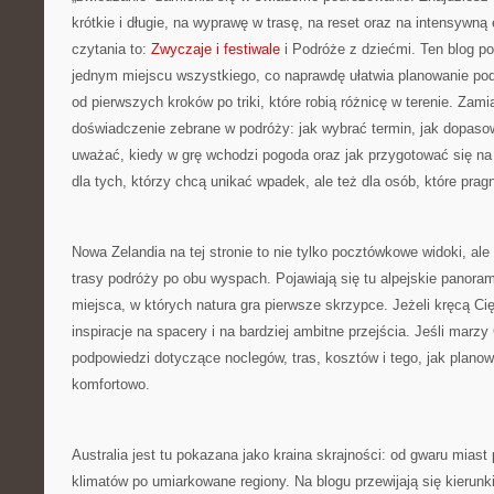
krótkie i długie, na wyprawę w trasę, na reset oraz na intensywną 
czytania to:
Zwyczaje i festiwale
i Podróże z dziećmi. Ten blog po
jednym miejscu wszystkiego, co naprawdę ułatwia planowanie podr
od pierwszych kroków po triki, które robią różnicę w terenie. Zamia
doświadczenie zebrane w podróży: jak wybrać termin, jak dopaso
uważać, kiedy w grę wchodzi pogoda oraz jak przygotować się na 
dla tych, którzy chcą unikać wpadek, ale też dla osób, które pra
Nowa Zelandia na tej stronie to nie tylko pocztówkowe widoki, al
trasy podróży po obu wyspach. Pojawiają się tu alpejskie panoramy
miejsca, w których natura gra pierwsze skrzypce. Jeżeli kręcą Ci
inspiracje na spacery i na bardziej ambitne przejścia. Jeśli marzy
podpowiedzi dotyczące noclegów, tras, kosztów i tego, jak planow
komfortowo.
Australia jest tu pokazana jako kraina skrajności: od gwaru miast
klimatów po umiarkowane regiony. Na blogu przewijają się kierunki