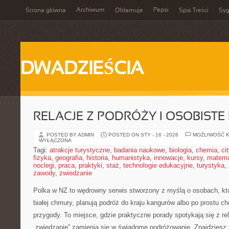
Archiwum
Pepsi
Strona główna
Okłamuje
Spis Treści
Syg
DWADZIEŚCIA
RELACJE Z PODRÓŻY I OSOBISTE 
POSTED BY ADMIN
POSTED ON STY - 16 - 2026
MOŻLIWOŚĆ 
WYŁĄCZONA
Tagi:
atrakcje turystyczne
,
badania naukowe
,
biologia
,
chemia
,
ci
fizyka
,
geografia
,
historia
,
humanistyka
,
innowacje
,
kursy
,
matem
noclegi
,
praca
,
praktyki
,
staż
,
technologie edukacyjne
,
turystyka
,
zawody
,
zwiedzanie
Polka w NZ to wędrowny serwis stworzony z myślą o osobach, któr
białej chmury, planują podróż do kraju kangurów albo po prostu c
przygody. To miejsce, gdzie praktyczne porady spotykają się z rel
„zwiedzanie” zamienia się w świadome podróżowanie. Znajdziesz t