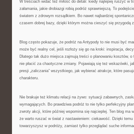
W treściach widać też miłość do detali: kiedy najlepiej ruszyć w t
załamania, jakie drobiazgi robią podróż sprawniejszą. To podejści
światem z zdrowym rozsądkiem. Bo nawet najbardziej spontanicz
czasem dobrej bazy, dzięki którym można cieszyć się przygodą 
Blog często pokazuje, że podróż na Antypody to nie musi być mar
może być realny cel, jeśli rozłoży się go na kroki: inspiracja, dec
Dlatego tak dużo miejsca zajmują treści o planowaniu kosztów, o 
nie płacić za chaotyczne zmiany. Pojawiają się też wskazówki, j
presji „zaliczania” wszystkiego, jak wybierać atrakcje, które pasu
charakteru.
Nie brakuje też klimatu relacji na żywo: sytuacji zabawnych, za
wymagających. Bo prawdziwa podróż to nie tylko perfekcyjny plan
zwroty akcji, które później wspomina się najcieplej. Ten blog ma 
że warto ruszać w świat z nastawieniem: ciekawość. Dzięki temu
towarzyszysz w podróży, zamiast tylko przeglądać suche informa