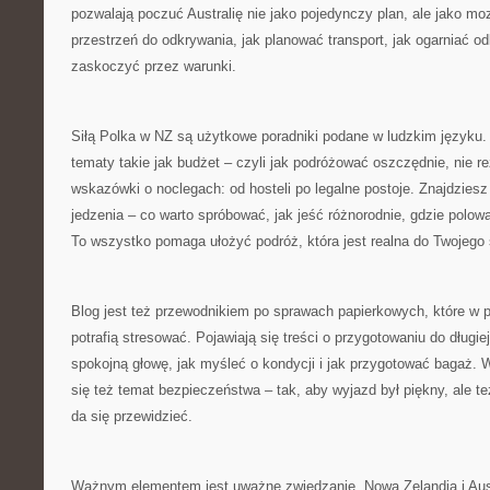
pozwalają poczuć Australię nie jako pojedynczy plan, ale jako mo
przestrzeń do odkrywania, jak planować transport, jak ogarniać odl
zaskoczyć przez warunki.
Siłą Polka w NZ są użytkowe poradniki podane w ludzkim języku. 
tematy takie jak budżet – czyli jak podróżować oszczędnie, nie r
wskazówki o noclegach: od hosteli po legalne postoje. Znajdzies
jedzenia – co warto spróbować, jak jeść różnorodnie, gdzie polo
To wszystko pomaga ułożyć podróż, która jest realna do Twojego 
Blog jest też przewodnikiem po sprawach papierkowych, które w 
potrafią stresować. Pojawiają się treści o przygotowaniu do długie
spokojną głowę, jak myśleć o kondycji i jak przygotować bagaż. 
się też temat bezpieczeństwa – tak, aby wyjazd był piękny, ale t
da się przewidzieć.
Ważnym elementem jest uważne zwiedzanie. Nowa Zelandia i Austr