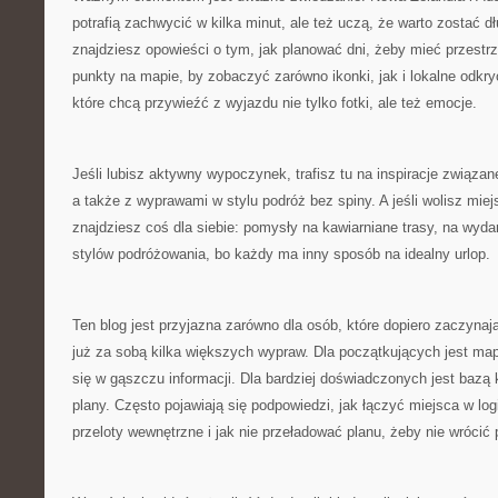
potrafią zachwycić w kilka minut, ale też uczą, że warto zostać dł
znajdziesz opowieści o tym, jak planować dni, żeby mieć przestr
punkty na mapie, by zobaczyć zarówno ikonki, jak i lokalne odkry
które chcą przywieźć z wyjazdu nie tylko fotki, ale też emocje.
Jeśli lubisz aktywny wypoczynek, trafisz tu na inspiracje związ
a także z wyprawami w stylu podróż bez spiny. A jeśli wolisz miejs
znajdziesz coś dla siebie: pomysły na kawiarniane trasy, na wyda
stylów podróżowania, bo każdy ma inny sposób na idealny urlop.
Ten blog jest przyjazna zarówno dla osób, które dopiero zaczynają,
już za sobą kilka większych wypraw. Dla początkujących jest map
się w gąszczu informacji. Dla bardziej doświadczonych jest bazą
plany. Często pojawiają się podpowiedzi, jak łączyć miejsca w log
przeloty wewnętrzne i jak nie przeładować planu, żeby nie wróci