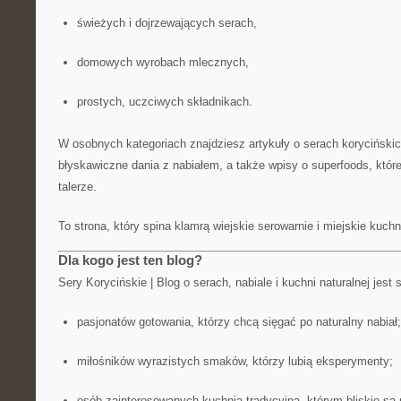
świeżych i dojrzewających serach,
domowych wyrobach mlecznych,
prostych, uczciwych składnikach.
W osobnych kategoriach znajdziesz artykuły o serach korycińskich
błyskawiczne dania z nabiałem, a także wpisy o superfoods, które
talerze.
To strona, który spina klamrą wiejskie serowarnie i miejskie kuchn
Dla kogo jest ten blog?
Sery Korycińskie | Blog o serach, nabiale i kuchni naturalnej jest
pasjonatów gotowania, którzy chcą sięgać po naturalny nabiał;
miłośników wyrazistych smaków, którzy lubią eksperymenty;
osób zainteresowanych kuchnią tradycyjną, którym bliskie są 