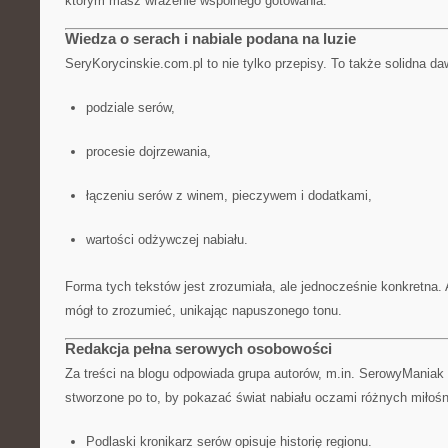
którym masz wrażenie wspólnego gotowania.
Wiedza o serach i nabiale podana na luzie
SeryKorycinskie.com.pl to nie tylko przepisy. To także solidna d
podziale serów,
procesie dojrzewania,
łączeniu serów z winem, pieczywem i dodatkami,
wartości odżywczej nabiału.
Forma tych tekstów jest zrozumiała, ale jednocześnie konkretna. 
mógł to zrozumieć, unikając napuszonego tonu.
Redakcja pełna serowych osobowości
Za treści na blogu odpowiada grupa autorów, m.in. SerowyManiak
stworzone po to, by pokazać świat nabiału oczami różnych miłośn
Podlaski kronikarz serów opisuje historię regionu.