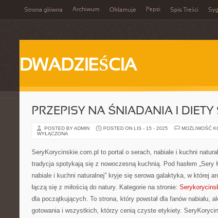
Archiwum
Pepsi
Strona główna
Okłamuje
Spis Treści
Syg
DWADZIEŚCIA
PRZEPISY NA ŚNIADANIA I DIETY
POSTED BY ADMIN
POSTED ON LIS - 15 - 2025
MOŻLIWOŚĆ 
WYŁĄCZONA
SeryKorycinskie.com.pl to portal o serach, nabiale i kuchni natura
tradycja spotykają się z nowoczesną kuchnią. Pod hasłem „Sery K
nabiale i kuchni naturalnej” kryje się serowa galaktyka, w której
łączą się z miłością do natury. Kategorie na stronie:
Serykorycins
dla początkujących. To strona, który powstał dla fanów nabiału, a
gotowania i wszystkich, którzy cenią czyste etykiety. SeryKorycin