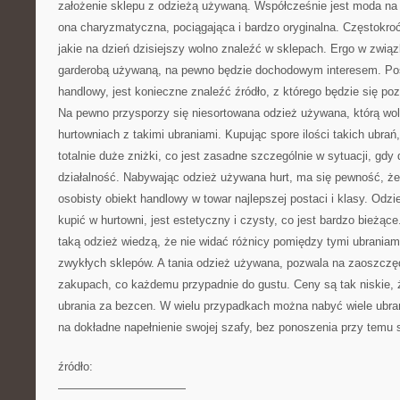
założenie sklepu z odzieżą używaną. Współcześnie jest moda na t
ona charyzmatyczna, pociągająca i bardzo oryginalna. Częstokroć 
jakie na dzień dzisiejszy wolno znaleźć w sklepach. Ergo w zwią
garderobą używaną, na pewno będzie dochodowym interesem. Posi
handlowy, jest konieczne znaleźć źródło, z którego będzie się po
Na pewno przysporzy się niesortowana odzież używana, którą wo
hurtowniach z takimi ubraniami. Kupując spore ilości takich ubra
totalnie duże zniżki, co jest zasadne szczególnie w sytuacji, gdy
działalność. Nabywając odzież używana hurt, ma się pewność, że
osobisty obiekt handlowy w towar najlepszej postaci i klasy. Od
kupić w hurtowni, jest estetyczny i czysty, co jest bardzo bieżąc
taką odzież wiedzą, że nie widać różnicy pomiędzy tymi ubraniam
zwykłych sklepów. A tania odzież używana, pozwala na zaoszczę
zakupach, co każdemu przypadnie do gustu. Ceny są tak niskie, ż
ubrania za bezcen. W wielu przypadkach można nabyć wiele ubra
na dokładne napełnienie swojej szafy, bez ponoszenia przy temu 
źródło:
———————————