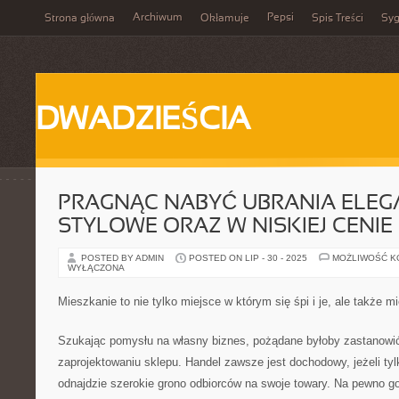
Archiwum
Pepsi
Strona główna
Okłamuje
Spis Treści
Syg
DWADZIEŚCIA
PRAGNĄC NABYĆ UBRANIA ELEG
STYLOWE ORAZ W NISKIEJ CENIE
POSTED BY ADMIN
POSTED ON LIP - 30 - 2025
MOŻLIWOŚĆ 
WYŁĄCZONA
Mieszkanie to nie tylko miejsce w którym się śpi i je, ale także mi
Szukając pomysłu na własny biznes, pożądane byłoby zastanowi
zaprojektowaniu sklepu. Handel zawsze jest dochodowy, jeżeli tylko
odnajdzie szerokie grono odbiorców na swoje towary. Na pewno