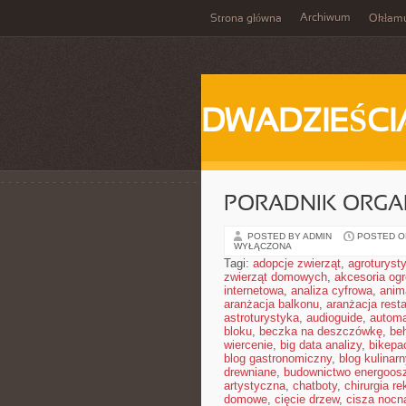
Archiwum
Strona główna
Okłam
DWADZIEŚCI
PORADNIK ORGA
POSTED BY ADMIN
POSTED ON
WYŁĄCZONA
Tagi:
adopcje zwierząt
,
agroturyst
zwierząt domowych
,
akcesoria og
internetowa
,
analiza cyfrowa
,
anim
aranżacja balkonu
,
aranżacja resta
astroturystyka
,
audioguide
,
autom
bloku
,
beczka na deszczówkę
,
be
wiercenie
,
big data analizy
,
bikepa
blog gastronomiczny
,
blog kulinarn
drewniane
,
budownictwo energoos
artystyczna
,
chatboty
,
chirurgia r
domowe
,
cięcie drzew
,
cisza nocn