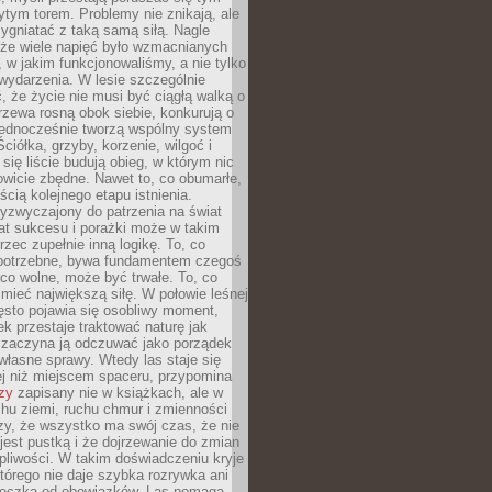
tym torem. Problemy nie znikają, ale
zygniatać z taką samą siłą. Nagle
 że wiele napięć było wzmacnianych
 w jakim funkcjonowaliśmy, a nie tylko
wydarzenia. W lesie szczególnie
 że życie nie musi być ciągłą walką o
zewa rosną obok siebie, konkurują o
 jednocześnie tworzą wspólny system
ciółka, grzyby, korzenie, wilgoć i
 się liście budują obieg, w którym nic
kowicie zbędne. Nawet to, co obumarłe,
ścią kolejnego etapu istnienia.
yzwyczajony do patrzenia na świat
at sukcesu i porażki może w takim
rzec zupełnie inną logikę. To, co
epotrzebne, bywa fundamentem czegoś
co wolne, może być trwałe. To, co
mieć największą siłę. W połowie leśnej
ęsto pojawia się osobliwy moment,
ek przestaje traktować naturę jak
a zaczyna ją odczuwać jako porządek
własne sprawy. Wtedy las staje się
j niż miejscem spaceru, przypomina
zy
zapisany nie w książkach, ale w
hu ziemi, ruchu chmur i zmienności
zy, że wszystko ma swój czas, że nie
jest pustką i że dojrzewanie do zmian
liwości. W takim doświadczeniu kryje
którego nie daje szybka rozrywka ani
ieczka od obowiązków. Las pomaga