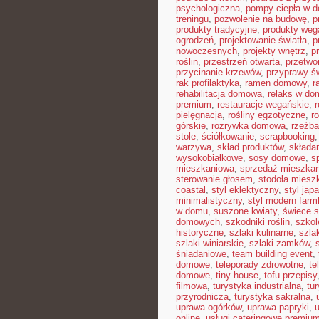
psychologiczna
,
pompy ciepła w 
treningu
,
pozwolenie na budowę
,
p
produkty tradycyjne
,
produkty weg
ogrodzeń
,
projektowanie światła
,
p
nowoczesnych
,
projekty wnętrz
,
p
roślin
,
przestrzeń otwarta
,
przetwo
przycinanie krzewów
,
przyprawy ś
rak profilaktyka
,
ramen domowy
,
r
rehabilitacja domowa
,
relaks w do
premium
,
restauracje wegańskie
,
pielęgnacja
,
rośliny egzotyczne
,
r
górskie
,
rozrywka domowa
,
rzeźba
stole
,
ściółkowanie
,
scrapbooking
warzywa
,
skład produktów
,
składa
wysokobiałkowe
,
sosy domowe
,
s
mieszkaniowa
,
sprzedaż mieszkan
sterowanie głosem
,
stodoła miesz
coastal
,
styl eklektyczny
,
styl jap
minimalistyczny
,
styl modern far
w domu
,
suszone kwiaty
,
świece 
domowych
,
szkodniki roślin
,
szkol
historyczne
,
szlaki kulinarne
,
szla
szlaki winiarskie
,
szlaki zamków
,
śniadaniowe
,
team building event
,
domowe
,
teleporady zdrowotne
,
te
domowe
,
tiny house
,
tofu przepisy
filmowa
,
turystyka industrialna
,
tu
przyrodnicza
,
turystyka sakralna
,
uprawa ogórków
,
uprawa papryki
,
online
,
usługi cateringowe premiu