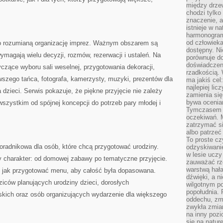
między drzew
chodzi tylko
znaczenie, a
istnieje w n
harmonogram
od człowieka
o rozumianą organizację imprez. Ważnym obszarem są
dostępny. Ni
ymagają wielu decyzji, rozmów, rezerwacji i ustaleń. Na
porównuje do
doświadczeni
czące wyboru sali weselnej, przygotowania dekoracji,
rzadkością.
rwszego tańca, fotografa, kamerzysty, muzyki, prezentów dla
ma jakiś cel
najlepiej li
a dzieci. Serwis pokazuje, że piękne przyjęcie nie zależy
zamienia się
bywa ocenia
wszystkim od spójnej koncepcji do potrzeb pary młodej i
Tymczasem la
oczekiwań. M
zatrzymać s
albo patrzeć
To proste cz
poradnikowa dla osób, które chcą przygotować urodziny.
odzyskiwani
w lesie uczy
 charakter: od domowej zabawy po tematyczne przyjęcie.
zauważać rze
warstwą hał
 jak przygotować menu, aby całość była dopasowana.
dźwięki, a n
iców planujących urodziny dzieci, dorosłych
wilgotnym p
popołudnia. 
iskich oraz osób organizujących wydarzenie dla większego
oddechu, zmę
zwykła zmian
na inny pozi
się na natur