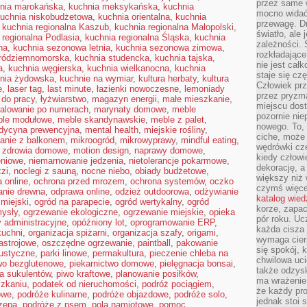
przez same 
nia marokańska
,
kuchnia meksykańska
,
kuchnia
mocno widać,
uchnia niskobudżetowa
,
kuchnia orientalna
,
kuchnia
przewagę. Dr
,
kuchnia regionalna Kaszub
,
kuchnia regionalna Małopolski
,
światło, ale
 regionalna Podlasia
,
kuchnia regionalna Śląska
,
kuchnia
zależności. Ś
na
,
kuchnia sezonowa letnia
,
kuchnia sezonowa zimowa
,
rozkładające
śródziemnomorska
,
kuchnia studencka
,
kuchnia tajska
,
nie jest cał
a
,
kuchnia węgierska
,
kuchnia wielkanocna
,
kuchnia
staje się czę
nia żydowska
,
kuchnie na wymiar
,
kultura herbaty
,
kultura
Człowiek prz
e
,
laser tag
,
last minute
,
łazienki nowoczesne
,
lemoniady
przez pryzm
 do pracy
,
łyżwiarstwo
,
magazyn energii
,
małe mieszkanie
,
miejscu dost
alowanie po numerach
,
marynaty domowe
,
meble
pozornie ni
le modułowe
,
meble skandynawskie
,
meble z palet
,
nowego. To, 
dycyna prewencyjna
,
mental health
,
miejskie rośliny
,
ciche, może 
anie z balkonem
,
mikroogród
,
mikrowyprawy
,
mindful eating
,
wędrówki cz
e zdrowia domowe
,
motion design
,
naprawy domowe
,
kiedy człowi
eniowe
,
niemarnowanie jedzenia
,
nietolerancje pokarmowe
,
dekorację, 
zzi
,
noclegi z sauną
,
nocne niebo
,
obiady budżetowe
,
większy niż 
a online
,
ochrona przed mrozem
,
ochrona systemów
,
oczko
czymś więce
anie drewna
,
odprawa online
,
odzież outdoorowa
,
odżywianie
katalog wied
 miejski
,
ogród na parapecie
,
ogród wertykalny
,
ogród
korze, zapac
ysły
,
ogrzewanie ekologiczne
,
ogrzewanie miejskie
,
opieka
pór roku. Uc
y administracyjne
,
opóźniony lot
,
oprogramowanie ERP
,
każda cisza 
kuchni
,
organizacja spiżarni
,
organizacja szafy
,
origami
,
wymaga cierp
astrojowe
,
oszczędne ogrzewanie
,
paintball
,
pakowanie
się spokój, 
ustyczne
,
parki linowe
,
permakultura
,
pieczenie chleba na
chwilowa uc
wo bezglutenowe
,
piekarnictwo domowe
,
pielęgnacja bonsai
,
także odzys
ja sukulentów
,
piwo kraftowe
,
planowanie posiłków
,
ma wrażenie,
szkaniu
,
podatek od nieruchomości
,
podróż pociągiem
,
że każdy pro
owe
,
podróże kulinarne
,
podróże objazdowe
,
podróże solo
,
jednak stoi 
zepą
,
podróże z psem
,
pola namiotowe
,
pomoc