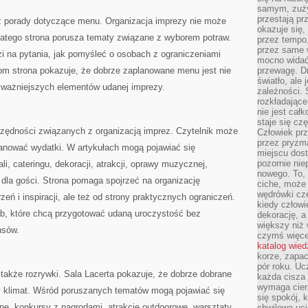
samym, zuży
przestają pr
eż porady dotyczące menu. Organizacja imprezy nie może
okazuje się,
dlatego strona porusza tematy związane z wyborem potraw.
przez tempo,
przez same 
i na pytania, jak pomyśleć o osobach z ograniczeniami
mocno widać,
iom strona pokazuje, że dobrze zaplanowane menu jest nie
przewagę. Dr
światło, ale
ajważniejszych elementów udanej imprezy.
zależności. Ś
rozkładające
nie jest cał
staje się czę
czędności związanych z organizacją imprez. Czytelnik może
Człowiek prz
przez pryzm
lanować wydatki. W artykułach mogą pojawiać się
miejscu dost
pozornie ni
i, cateringu, dekoracji, atrakcji, oprawy muzycznej,
nowego. To, 
dla gości. Strona pomaga spojrzeć na organizację
ciche, może 
wędrówki cz
zeń i inspiracji, ale też od strony praktycznych ograniczeń.
kiedy człowi
ób, które chcą przygotować udaną uroczystość bez
dekorację, 
większy niż 
nsów.
czymś więce
katalog wied
korze, zapac
pór roku. Uc
także rozrywki. Sala Lacerta pokazuje, że dobrze dobrane
każda cisza 
wymaga cierp
y klimat. Wśród poruszanych tematów mogą pojawiać się
się spokój, 
ne, konkursy z nagrodami, atrakcje outdoorowe, warsztaty,
chwilowa uc