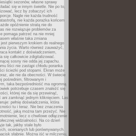
iesiątki sezonów, własne sprawy
ładać się w innym świetle. Nie po to,
lizować, lecz by zobaczyć ich
porcje. Nagle nie każda trudność
atastrofą, nie każda porażka końcem
 każde opóźnienie stratą nie do
Las nie rozwiązuje problemów za
le pomaga patrzeć na nie mniej
asem właśnie taka zmiana
 jest pierwszym krokiem do realnego
nia życia. Warto również zauważyć,
wraca kontakt z doświadczeniem,
a się całkowicie zdigitalizować.
nącej sosny nie odda jej zapachu.
mu liści nie zastąpi chłodu poranka
ści ścieżki pod stopami. Ekran może
raz, ale nie da obecności. W świecie
ej pośrednim, filtrowanym i
ym, taka bezpośredniość ma ogromną
owiek potrzebuje czasem znaleźć się
ości, której nie da się przewinąć,
ć ani zamknąć jednym kliknięciem. Las
feruje: pełnię doświadczenia, która
ości tu i teraz. Nie bez znaczenia
otność, jaką można tam przeżyć. Nie
motnienie, lecz o chwilowe odłączenie
połecznej widzialności. Na co dzień
je tak, jakby stale było
ch, ocenianych lub porównywanych.
nacisk słabnie. Można iść w milczeniu,