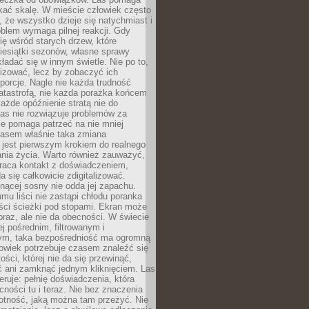
kać skalę. W mieście człowiek często
 że wszystko dzieje się natychmiast i
blem wymaga pilnej reakcji. Gdy
się wśród starych drzew, które
iesiątki sezonów, własne sprawy
ładać się w innym świetle. Nie po to,
lizować, lecz by zobaczyć ich
porcje. Nagle nie każda trudność
atastrofą, nie każda porażka końcem
 każde opóźnienie stratą nie do
Las nie rozwiązuje problemów za
le pomaga patrzeć na nie mniej
asem właśnie taka zmiana
 jest pierwszym krokiem do realnego
nia życia. Warto również zauważyć,
wraca kontakt z doświadczeniem,
a się całkowicie zdigitalizować.
nącej sosny nie odda jej zapachu.
mu liści nie zastąpi chłodu poranka
ści ścieżki pod stopami. Ekran może
raz, ale nie da obecności. W świecie
ej pośrednim, filtrowanym i
ym, taka bezpośredniość ma ogromną
owiek potrzebuje czasem znaleźć się
ości, której nie da się przewinąć,
ć ani zamknąć jednym kliknięciem. Las
feruje: pełnię doświadczenia, która
ości tu i teraz. Nie bez znaczenia
otność, jaką można tam przeżyć. Nie