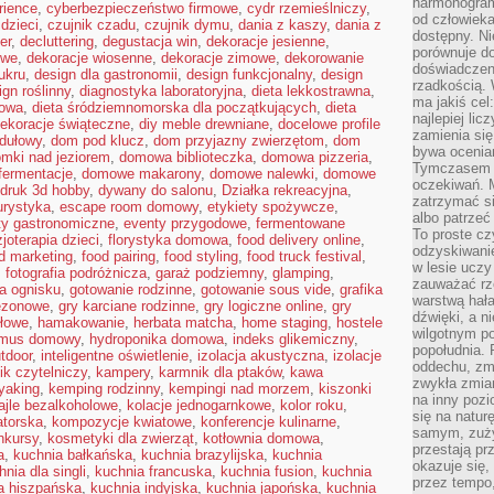
harmonogram
rience
,
cyberbezpieczeństwo firmowe
,
cydr rzemieślniczy
,
od człowieka
dzieci
,
czujnik czadu
,
czujnik dymu
,
dania z kaszy
,
dania z
dostępny. Ni
er
,
decluttering
,
degustacja win
,
dekoracje jesienne
,
porównuje do
owe
,
dekoracje wiosenne
,
dekoracje zimowe
,
dekorowanie
doświadczeni
ukru
,
design dla gastronomii
,
design funkcjonalny
,
design
rzadkością.
ign roślinny
,
diagnostyka laboratoryjna
,
dieta lekkostrawna
,
ma jakiś cel
kowa
,
dieta śródziemnomorska dla początkujących
,
dieta
najlepiej li
dekoracje świąteczne
,
diy meble drewniane
,
docelowe profile
zamienia się
dułowy
,
dom pod klucz
,
dom przyjazny zwierzętom
,
dom
bywa ocenia
mki nad jeziorem
,
domowa biblioteczka
,
domowa pizzeria
,
Tymczasem la
ermentacje
,
domowe makarony
,
domowe nalewki
,
domowe
oczekiwań. M
druk 3d hobby
,
dywany do salonu
,
Działka rekreacyjna
,
zatrzymać s
urystyka
,
escape room domowy
,
etykiety spożywcze
,
albo patrzeć
ty gastronomiczne
,
eventy przygodowe
,
fermentowane
To proste cz
zjoterapia dzieci
,
florystyka domowa
,
food delivery online
,
odzyskiwani
d marketing
,
food pairing
,
food styling
,
food truck festival
,
w lesie uczy
,
fotografia podróżnicza
,
garaż podziemny
,
glamping
,
zauważać rze
a ognisku
,
gotowanie rodzinne
,
gotowanie sous vide
,
grafika
warstwą hał
sezonowe
,
gry karciane rodzinne
,
gry logiczne online
,
gry
dźwięki, a n
ołowe
,
hamakowanie
,
herbata matcha
,
home staging
,
hostele
wilgotnym p
mus domowy
,
hydroponika domowa
,
indeks glikemiczny
,
popołudnia. 
utdoor
,
inteligentne oświetlenie
,
izolacja akustyczna
,
izolacje
oddechu, zmę
ik czytelniczy
,
kampery
,
karmnik dla ptaków
,
kawa
zwykła zmian
yaking
,
kemping rodzinny
,
kempingi nad morzem
,
kiszonki
na inny pozi
ajle bezalkoholowe
,
kolacje jednogarnkowe
,
kolor roku
,
się na natur
atorska
,
kompozycje kwiatowe
,
konferencje kulinarne
,
samym, zuży
nkursy
,
kosmetyki dla zwierząt
,
kotłownia domowa
,
przestają pr
a
,
kuchnia bałkańska
,
kuchnia brazylijska
,
kuchnia
okazuje się,
hnia dla singli
,
kuchnia francuska
,
kuchnia fusion
,
kuchnia
przez tempo,
a hiszpańska
,
kuchnia indyjska
,
kuchnia japońska
,
kuchnia