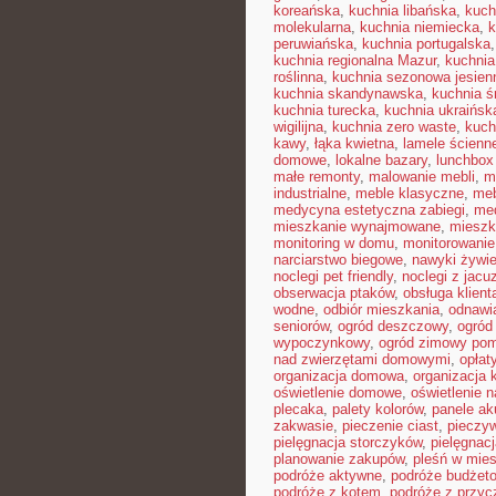
koreańska
,
kuchnia libańska
,
kuch
molekularna
,
kuchnia niemiecka
,
k
peruwiańska
,
kuchnia portugalska
kuchnia regionalna Mazur
,
kuchnia
roślinna
,
kuchnia sezonowa jesien
kuchnia skandynawska
,
kuchnia 
kuchnia turecka
,
kuchnia ukraińsk
wigilijna
,
kuchnia zero waste
,
kuch
kawy
,
łąka kwietna
,
lamele ścienn
domowe
,
lokalne bazary
,
lunchbox
małe remonty
,
malowanie mebli
,
m
industrialne
,
meble klasyczne
,
meb
medycyna estetyczna zabiegi
,
me
mieszkanie wynajmowane
,
mieszk
monitoring w domu
,
monitorowani
narciarstwo biegowe
,
nawyki żywi
noclegi pet friendly
,
noclegi z jacu
obserwacja ptaków
,
obsługa klient
wodne
,
odbiór mieszkania
,
odnawi
seniorów
,
ogród deszczowy
,
ogród
wypoczynkowy
,
ogród zimowy pom
nad zwierzętami domowymi
,
opłat
organizacja domowa
,
organizacja 
oświetlenie domowe
,
oświetlenie n
plecaka
,
palety kolorów
,
panele ak
zakwasie
,
pieczenie ciast
,
pieczy
pielęgnacja storczyków
,
pielęgnac
planowanie zakupów
,
pleśń w mie
podróże aktywne
,
podróże budżet
podróże z kotem
,
podróże z przyc