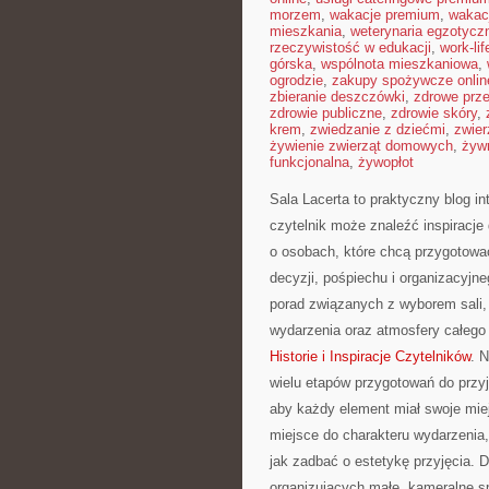
morzem
,
wakacje premium
,
wakac
mieszkania
,
weterynaria egzotycz
rzeczywistość w edukacji
,
work-li
górska
,
wspólnota mieszkaniowa
,
ogrodzie
,
zakupy spożywcze onlin
zbieranie deszczówki
,
zdrowe prz
zdrowie publiczne
,
zdrowie skóry
,
krem
,
zwiedzanie z dziećmi
,
zwier
żywienie zwierząt domowych
,
żyw
funkcjonalna
,
żywopłot
Sala Lacerta to praktyczny blog i
czytelnik może znaleźć inspiracje
o osobach, które chcą przygotow
decyzji, pośpiechu i organizacyjn
porad związanych z wyborem sali, 
wydarzenia oraz atmosfery całego 
Historie i Inspiracje Czytelników
. 
wielu etapów przygotowań do przyj
aby każdy element miał swoje miej
miejsce do charakteru wydarzenia,
jak zadbać o estetykę przyjęcia.
organizujących małe, kameralne spo