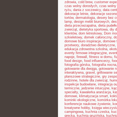
zdrowia
,
cold brew
,
customer expe
czas wolny dorosłych
,
czas wolny 
ryżu
,
dania z soczewicy
,
data cent
dekoracje letnie
,
dekoracje sezon
tortów
,
dermatologia
,
desery bez c
lamp
,
design mebli biurowych
,
des
dieta przeciwzapalna
,
dieta pudeł
zwierząt
,
dietetyka sportowa
,
diy 
klientów
,
dom letniskowy
,
Dom mo
szkieletowy
,
domek całoroczny
,
do
domowe biuro inspiracje
,
domowe f
przetwory
,
doradztwo dietetyczne
,
edukacja zdrowotna szkolna
,
ekot
eventy firmowe integracyjne
,
even
napoje
,
firewall
,
fitness w domu
,
fi
food design
,
food influencerzy
,
foo
fotografia górska
,
fotografia nocna
gotowanie dla dwojga
,
gotowanie n
interaktywna
,
gravel
,
grillowanie 
planszowe strategiczne
,
gry zesp
rodzinne
,
hotele dla zwierząt
,
hum
inspekcje budowlane
,
integracja o
termiczne
,
jedzenie intuicyjne
,
kąc
specialty
,
kawalerka aranżacja
,
ka
domowe
,
klimatyzacja smart
,
kokt
kominki ekologiczne
,
komórka lok
konferencje naukowe żywienie
,
ko
kreatywne hobby
,
księga wieczyst
campingowa
,
kuchnia czeska
,
kuc
grecka
,
kuchnia gruzińska
,
kuchni