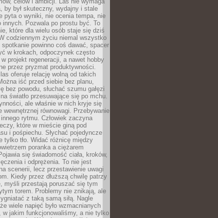
ów, celów i ambicji. Las nie wymaga
, by był skuteczny, wydajny i stale
e pyta o wyniki, nie ocenia tempa, nie
 innych. Pozwala po prostu być. To
e, które dla wielu osób staje się dziś
 W codziennym życiu niemal wszystko
: spotkanie powinno coś dawać, spacer
czyć w krokach, odpoczynek często
 w projekt regeneracji, a nawet hobby
ne przez pryzmat produktywności.
s oferuje relację wolną od takich
ożna iść przed siebie bez planu,
ię bez powodu, słuchać szumu gałęzi
 na światło przesuwające się po mchu.
ynności, ale właśnie w nich kryje się
e wewnętrznej równowagi. Przebywanie
 innego rytmu. Człowiek zaczyna
czy, które w mieście giną pod
asu i pośpiechu. Słychać pojedyncze
ie tylko tło. Widać różnicę między
owietrzem poranka a ciężarem
Pojawia się świadomość ciała, kroków,
czenia i odprężenia. To nie jest
a scenerii, lecz przestawienie uwagi
om. Kiedy przez dłuższą chwilę patrzy
ę, myśli przestają poruszać się tym
tym torem. Problemy nie znikają, ale
zygniatać z taką samą siłą. Nagle
 że wiele napięć było wzmacnianych
 w jakim funkcjonowaliśmy, a nie tylko