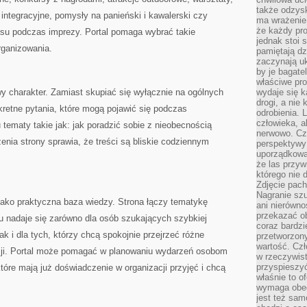
także odzys
ntegracyjne, pomysły na panieński i kawalerski czy
ma wrażenie,
że każdy pro
su podczas imprezy. Portal pomaga wybrać takie
jednak stoi 
rganizowania.
pamiętają dz
zaczynają uk
by je bagate
właściwe pro
owy charakter. Zamiast skupiać się wyłącznie na ogólnych
wydaje się k
drogi, a nie
retne pytania, które mogą pojawić się podczas
odrobienia. 
człowieka, a
 tematy takie jak: jak poradzić sobie z nieobecnością
nerwowo. Cz
enia strony sprawia, że treści są bliskie codziennym
perspektywy
uporządkowa
że las przy
którego nie d
Zdjęcie pach
Nagranie szu
jako praktyczna baza wiedzy. Strona łączy tematykę
ani nierówno
przekazać ob
u nadaje się zarówno dla osób szukających szybkiej
coraz bardzi
ak i dla tych, którzy chcą spokojnie przejrzeć różne
przetworzon
wartość. Czł
zji. Portal może pomagać w planowaniu wydarzeń osobom
w rzeczywist
przyspieszy
tóre mają już doświadczenie w organizacji przyjęć i chcą
właśnie to o
wymaga obecn
jest też sam