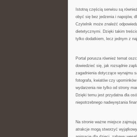
Istotną częścią serwisu są równi
obyć się bez jedzenia i napojów, 
Czytelnik może znaleźć odpowiedz
dietetycznymi. Dzięki takim treśc
tylko dodatkiem, lecz jednym z n
Portal porusza również temat osz
dowiedzieć się, jak rozsądnie zap
zagadnienia dotyczące wynajmu sal
fotografa, kwiatów czy upominków 
wydarzenia nie tylko od strony mar
Dzięki temu jest przydatna dla os
niepotrzebnego nadwyrężania fina
Na stronie ważne miejsce zajmują 
atrakcje mogą stworzyć wyjątkow
animacje dla dzieci, zabawy wesel