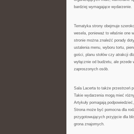
bardziej wymagające wydarzenie.
Tematyka strony obejmuje szerok
wesela, ponieważ to właśnie one w
stronie można znaleźć porady doty
ustalenia menu, wyboru tortu, pie
gości, planu stołów czy atrakcji dl
wyłącznie od budżetu, ale przede 
zaproszonych osób.
Sala Lacerta to także przestrzeń 
Takie wydarzenia mogą mieć różny
Artykuły pomagają podpowiedzieć,
Strona może być pomocna dla rodz
przygotowujących przyjęcie dla bl
grona znajomych.