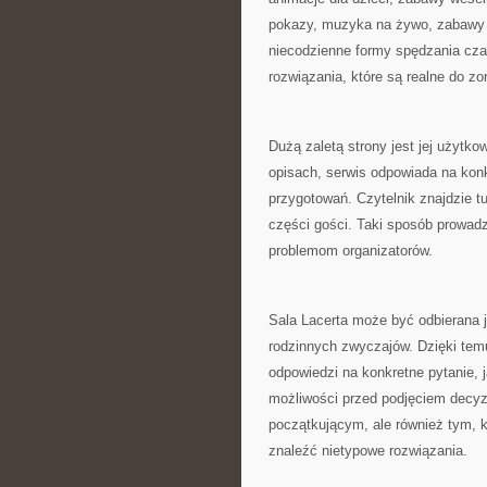
pokazy, muzyka na żywo, zabawy i
niecodzienne formy spędzania cza
rozwiązania, które są realne do zo
Dużą zaletą strony jest jej użytk
opisach, serwis odpowiada na konk
przygotowań. Czytelnik znajdzie tu
części gości. Taki sposób prowadz
problemom organizatorów.
Sala Lacerta może być odbierana 
rodzinnych zwyczajów. Dzięki tem
odpowiedzi na konkretne pytanie, j
możliwości przed podjęciem decy
początkującym, ale również tym, k
znaleźć nietypowe rozwiązania.