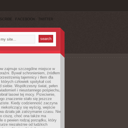
SCRIBE
FACEBOOK
TWITTER
ów zajmuje szczególne miejsce w
braźni. Bywał schronieniem, źródłem
przestrzenią tajemnicy i tłem dla
 których człowiek spotykał coś
 siebie. Współczesny świat, pełen
wiadomień i nieustannego pośpiechu,
ebrał lasowi tej mocy. Przeciwnie,
jego znaczenie stało się jeszcze
aziste. Kiedy codzienność zaczyna
 niekończący się wyścig, wejście
a działa jak zatrzymanie czasu. Nie
 o ciszę, choć ona także ma
le o pewien rodzaj porządku, który
aturze niezależnie od ludzkich