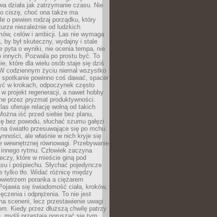
a działa jak zatrzymanie czasu. Nie
 o ciszę, choć ona także ma
le o pewien rodzaj porządku, który
aturze niezależnie od ludzkich
ów, celów i ambicji. Las nie wymaga
, by był skuteczny, wydajny i stale
e pyta o wyniki, nie ocenia tempa, nie
 innych. Pozwala po prostu być. To
e, które dla wielu osób staje się dziś
 W codziennym życiu niemal wszystko
: spotkanie powinno coś dawać, spacer
czyć w krokach, odpoczynek często
 w projekt regeneracji, a nawet hobby
ne przez pryzmat produktywności.
s oferuje relację wolną od takich
ożna iść przed siebie bez planu,
ię bez powodu, słuchać szumu gałęzi
 na światło przesuwające się po mchu.
ynności, ale właśnie w nich kryje się
e wewnętrznej równowagi. Przebywanie
 innego rytmu. Człowiek zaczyna
czy, które w mieście giną pod
asu i pośpiechu. Słychać pojedyncze
ie tylko tło. Widać różnicę między
owietrzem poranka a ciężarem
Pojawia się świadomość ciała, kroków,
czenia i odprężenia. To nie jest
a scenerii, lecz przestawienie uwagi
om. Kiedy przez dłuższą chwilę patrzy
ę, myśli przestają poruszać się tym