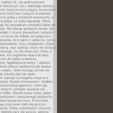
 żadnej roli, nie podtrzymywać
ie tłumaczyć się z własnego nastroju.
ość bywa oczyszczająca, bo pozwala
asne myśli bez cudzych oczekiwań.
ch to jedna z ostatnich przestrzeni, w
na pobyć ze sobą naprawdę. Może
ego las porządkuje człowieka lepiej niż
ata. Nie oferuje gotowych recept, ale
ontakt z czymś pierwotnym i prostym.
że życie nie składa się wyłącznie z
onania, lecz także z oddechu, rytmu,
 dojrzewania. Uczy cierpliwości, która
rnością, oraz spokoju, który nie oznacza
Pokazuje, że siła może być cicha, a
na. Kto regularnie wraca do lasu,
 też do siebie w bardziej
ej, łagodniejszej wersji. I właśnie
iecie pełnym pośpiechu tak bardzo
 miejsc, które niczego od nas nie
k potrafią dać tak wiele.
ów zajmuje szczególne miejsce w
braźni. Bywał schronieniem, źródłem
przestrzenią tajemnicy i tłem dla
 których człowiek spotykał coś
 siebie. Współczesny świat, pełen
wiadomień i nieustannego pośpiechu,
ebrał lasowi tej mocy. Przeciwnie,
jego znaczenie stało się jeszcze
aziste. Kiedy codzienność zaczyna
 niekończący się wyścig, wejście