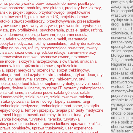
pamiętają dz
domu
,
porównywarka lotów
,
porządki domowe
,
posiłki po
zaczynają uk
rawa pasażera
,
produkty bez glutenu
,
produkty bez laktozy
,
by je bagate
ańskie
,
projekt ogrodu przydomowego
,
projektowanie
właściwe pro
rojektowanie UI
,
projektowanie UX
,
projekty domów
wydaje się k
rotokół zdawczo-odbiorczy
,
przechowywanie
,
przesadzanie
drogi, a nie
ry owocowe
,
przetwory warzywne
,
przewodniki turystyczne
,
odrobienia. 
wiata
,
psy profilaktyka
,
psychoterapia
,
puzzle
,
quizy
,
rafting
,
człowieka, a
avioli domowe
,
recenzje kawiarni
,
regulamin osiedla
,
nerwowo. Cz
mu
,
relaks w ogrodzie
,
renowacja mebli
,
restauracje
perspektywy
robotyka medyczna
,
rośliny cieniolubne
,
rośliny doniczkowe
uporządkowa
ośliny na balkon
,
rośliny oczyszczające powietrze
,
rowery
że las przy
,
sałatki sezonowe
,
sąsiedzkie relacje
,
savoir-vivre przy
którego nie d
,
serowarstwo domowe
,
sezonowe owoce
,
sezonowe
Zdjęcie pach
nie modeli
,
skrzynka narzędziowa
,
slow travel
,
śniadania
Nagranie szu
pacer w lesie
,
spiżarnia domowa
,
spółdzielnia
ani nierówno
ia
,
sprzęt medyczny przenośny
,
sprzęt trekkingowy
,
przekazać ob
kalna
,
street food azjatycki
,
strefa relaksu
,
styl art deco
,
styl
coraz bardzi
andi
,
styl maksymalistyczny
,
styl mid-century
,
styl
przetworzon
mhouse
,
superfood lokalne
,
suplementy diety
,
survival
,
sushi
wartość. Czł
sojowe
,
święta kulinarne
,
systemy IT
,
systemy zabezpieczeń
w rzeczywist
enia kulinarne
,
szkolenie psów
,
szlaki górskie
,
szlaki
przyspieszy
ki nadmorskie
,
szlaki piesze
,
szlaki rowerowe rodzinne
,
właśnie to o
sztuka gotowania
,
tanie noclegi
,
tapety ścienne
,
targi
wymaga obecn
technologia medyczna
,
technologie smart home
,
tekstylia
jest też sam
lepsychologia
,
tempeh przepisy
,
terapia par
,
testy medyczne
chodzi o osa
,
travel blogger
,
trawnik naturalny
,
trekking
,
turystyka
od ciągłej s
rystyka kolejowa
,
turystyka literacka
,
turystyka
wiele osób ży
ubezpieczenie podróżne
,
uprawa kiełków
,
uprawa mikroliści
,
obserwowany
uprawa pomidorów
,
uprawa truskawek
,
user experience
W lesie ten 
m
,
uszczelnianie okien
,
wakacje egzotyczne
,
wakacje nad