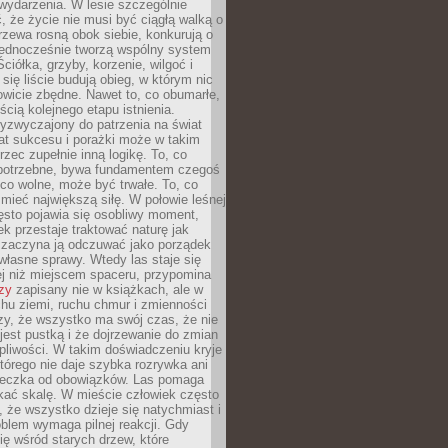
wydarzenia. W lesie szczególnie
 że życie nie musi być ciągłą walką o
zewa rosną obok siebie, konkurują o
 jednocześnie tworzą wspólny system
ciółka, grzyby, korzenie, wilgoć i
 się liście budują obieg, w którym nic
kowicie zbędne. Nawet to, co obumarłe,
ścią kolejnego etapu istnienia.
yzwyczajony do patrzenia na świat
at sukcesu i porażki może w takim
rzec zupełnie inną logikę. To, co
epotrzebne, bywa fundamentem czegoś
co wolne, może być trwałe. To, co
mieć największą siłę. W połowie leśnej
ęsto pojawia się osobliwy moment,
ek przestaje traktować naturę jak
a zaczyna ją odczuwać jako porządek
własne sprawy. Wtedy las staje się
j niż miejscem spaceru, przypomina
zy
zapisany nie w książkach, ale w
hu ziemi, ruchu chmur i zmienności
zy, że wszystko ma swój czas, że nie
jest pustką i że dojrzewanie do zmian
liwości. W takim doświadczeniu kryje
którego nie daje szybka rozrywka ani
ieczka od obowiązków. Las pomaga
kać skalę. W mieście człowiek często
 że wszystko dzieje się natychmiast i
blem wymaga pilnej reakcji. Gdy
się wśród starych drzew, które