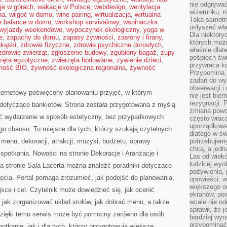
nie odgrywać
je w górach
,
wakacje w Polsce
,
webdesign
,
wentylacja
wizerunku, n
na
,
wilgoć w domu
,
wine pairing
,
wirtualizacja
,
wirtualna
Taka samotn
fe balance w domu
,
workshop survivalowy
,
wspinaczka
usłyszeć wł
wyjazdy weekendowe
,
wypoczynek ekologiczny
,
yoga w
Dla niektóry
e
,
zapachy do domu
,
zapasy żywności
,
zasłony i firany
,
których moż
ekąski
,
zdrowie fizyczne
,
zdrowie psychiczne dorosłych
,
właśnie dlat
zdrowie zwierząt
,
zgłoszenie budowy
,
zgubiony bagaż
,
zupy
pośpiech świ
zęta egzotyczne
,
zwierzęta hodowlane
,
żywienie dzieci
,
przywraca k
ność BIO
,
żywność ekologiczna regionalna
,
żywność
Przypomina, 
zadań do wyk
obserwacji i
nternetowy poświęcony planowaniu przyjęć, w którym
nie jest bie
rezygnacji. 
 dotyczące bankietów. Strona została przygotowana z myślą
zmiana powol
ać wydarzenie w sposób estetyczny, bez przypadkowych
często wraca
uporządkowan
ego chaosu. To miejsce dla tych, którzy szukają czytelnych
dlatego w św
menu, dekoracji, atrakcji, muzyki, budżetu, oprawy
potrzebujemy
chcą, a jedna
spotkania. Nowości na stronie Dekoracje i Aranżacje i
Las od wiek
ludzkiej wyo
Na stronie Sala Lacerta można znaleźć poradniki dotyczące
pożywienia, 
ęcia. Portal pomaga zrozumieć, jak podejść do planowania,
opowieści, w
większego od
sce i cel. Czytelnik może dowiedzieć się, jak ocenić
ekranów, po
 jak zorganizować układ stołów, jak dobrać menu, a także
wcale nie od
sprawił, że 
 Dzięki temu serwis może być pomocny zarówno dla osób
bardziej wyr
przypominać
tkanie, jak i dla tych, którzy przygotowują większe,