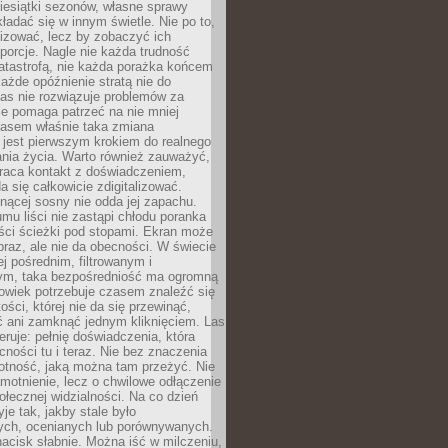
iesiątki sezonów, własne sprawy
ładać się w innym świetle. Nie po to,
lizować, lecz by zobaczyć ich
porcje. Nagle nie każda trudność
atastrofą, nie każda porażka końcem
 każde opóźnienie stratą nie do
Las nie rozwiązuje problemów za
le pomaga patrzeć na nie mniej
asem właśnie taka zmiana
 jest pierwszym krokiem do realnego
nia życia. Warto również zauważyć,
wraca kontakt z doświadczeniem,
a się całkowicie zdigitalizować.
nącej sosny nie odda jej zapachu.
mu liści nie zastąpi chłodu poranka
ści ścieżki pod stopami. Ekran może
raz, ale nie da obecności. W świecie
ej pośrednim, filtrowanym i
ym, taka bezpośredniość ma ogromną
owiek potrzebuje czasem znaleźć się
ości, której nie da się przewinąć,
ć ani zamknąć jednym kliknięciem. Las
feruje: pełnię doświadczenia, która
ości tu i teraz. Nie bez znaczenia
otność, jaką można tam przeżyć. Nie
motnienie, lecz o chwilowe odłączenie
połecznej widzialności. Na co dzień
je tak, jakby stale było
ch, ocenianych lub porównywanych.
nacisk słabnie. Można iść w milczeniu,