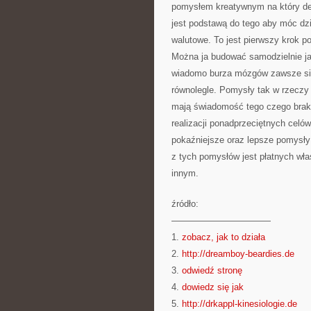
pomysłem kreatywnym na który dec
jest podstawą do tego aby móc dzi
walutowe. To jest pierwszy krok po
Można ja budować samodzielnie ja
wiadomo burza mózgów zawsze si
równolegle. Pomysły tak w rzeczy 
mają świadomość tego czego brakuj
realizacji ponadprzeciętnych celó
pokaźniejsze oraz lepsze pomysły 
z tych pomysłów jest płatnych właś
innym.
źródło:
———————————
1.
zobacz, jak to działa
2.
http://dreamboy-beardies.de
3.
odwiedź stronę
4.
dowiedz się jak
5.
http://drkappl-kinesiologie.de