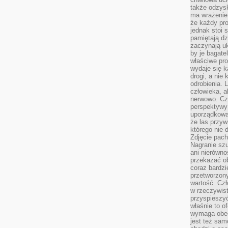
także odzys
ma wrażenie,
że każdy pro
jednak stoi 
pamiętają dz
zaczynają uk
by je bagate
właściwe pro
wydaje się k
drogi, a nie
odrobienia. 
człowieka, a
nerwowo. Cz
perspektywy
uporządkowa
że las przy
którego nie d
Zdjęcie pach
Nagranie szu
ani nierówno
przekazać ob
coraz bardzi
przetworzon
wartość. Czł
w rzeczywist
przyspieszy
właśnie to o
wymaga obecn
jest też sam