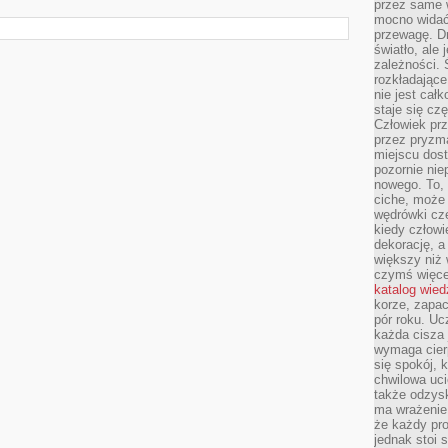
przez same 
mocno widać,
przewagę. Dr
światło, ale
zależności. Ś
rozkładające
nie jest cał
staje się czę
Człowiek prz
przez pryzm
miejscu dost
pozornie ni
nowego. To, 
ciche, może 
wędrówki cz
kiedy człowi
dekorację, 
większy niż 
czymś więce
katalog wied
korze, zapac
pór roku. Uc
każda cisza 
wymaga cierp
się spokój, 
chwilowa uc
także odzys
ma wrażenie,
że każdy pro
jednak stoi 