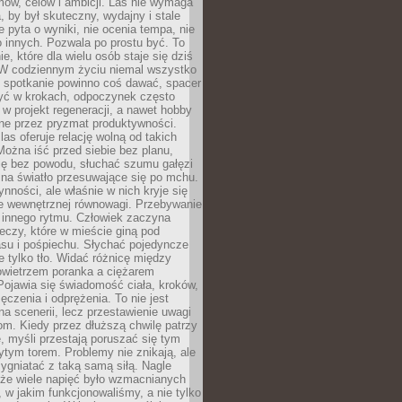
ów, celów i ambicji. Las nie wymaga
, by był skuteczny, wydajny i stale
e pyta o wyniki, nie ocenia tempa, nie
 innych. Pozwala po prostu być. To
e, które dla wielu osób staje się dziś
 W codziennym życiu niemal wszystko
: spotkanie powinno coś dawać, spacer
czyć w krokach, odpoczynek często
 w projekt regeneracji, a nawet hobby
ne przez pryzmat produktywności.
s oferuje relację wolną od takich
ożna iść przed siebie bez planu,
ię bez powodu, słuchać szumu gałęzi
 na światło przesuwające się po mchu.
ynności, ale właśnie w nich kryje się
e wewnętrznej równowagi. Przebywanie
 innego rytmu. Człowiek zaczyna
czy, które w mieście giną pod
asu i pośpiechu. Słychać pojedyncze
ie tylko tło. Widać różnicę między
owietrzem poranka a ciężarem
Pojawia się świadomość ciała, kroków,
czenia i odprężenia. To nie jest
a scenerii, lecz przestawienie uwagi
om. Kiedy przez dłuższą chwilę patrzy
ę, myśli przestają poruszać się tym
tym torem. Problemy nie znikają, ale
zygniatać z taką samą siłą. Nagle
 że wiele napięć było wzmacnianych
 w jakim funkcjonowaliśmy, a nie tylko