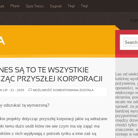
Pepsi
Tagi
Tagi
uje
Spis Treści
Sygnał
SUB
A
NES SĄ TO TE WSZYSTKIE
Las od wiek
ZĄC PRZYSZŁEJ KORPORACJI
ludzkiej wyo
pożywienia, 
opowieści, w
POMYSŁY
LIP - 21 - 2025
MOŻLIWOŚĆ KOMENTOWANIA
ZOSTAŁA
większego od
NA
BIZNES
ekranów, po
SĄ
wcale nie od
TO
by odszukać tą wymarzoną?
sprawił, że 
TE
WSZYSTKIE
bardziej wyr
PROJEKTY
przypominać
DOTYCZĄC
kie projekty dotycząc przyszłej korporacji jakie są wdrażane
między drzew
PRZYSZŁEJ
KORPORACJI
chodzi tylko
ięki temu dużo osób które nie wie czym ma się zająć ma
znaczenie, a
ektóre z nich wypływają z potrzeb rynku a inne zaś są
istnieje w n