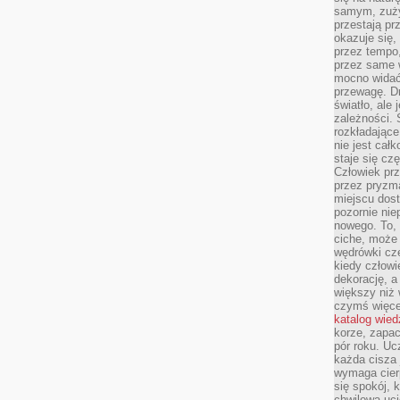
samym, zuży
przestają pr
okazuje się,
przez tempo,
przez same 
mocno widać,
przewagę. Dr
światło, ale
zależności. Ś
rozkładające
nie jest cał
staje się czę
Człowiek prz
przez pryzm
miejscu dost
pozornie ni
nowego. To, 
ciche, może 
wędrówki cz
kiedy człowi
dekorację, 
większy niż 
czymś więce
katalog wied
korze, zapac
pór roku. Uc
każda cisza 
wymaga cierp
się spokój, 
chwilowa uc