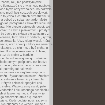
 żadnej roli, nie podtrzymywać
ie tłumaczyć się z własnego nastroju.
ość bywa oczyszczająca, bo pozwala
asne myśli bez cudzych oczekiwań.
ch to jedna z ostatnich przestrzeni, w
na pobyć ze sobą naprawdę. Może
ego las porządkuje człowieka lepiej niż
ata. Nie oferuje gotowych recept, ale
ontakt z czymś pierwotnym i prostym.
że życie nie składa się wyłącznie z
onania, lecz także z oddechu, rytmu,
 dojrzewania. Uczy cierpliwości, która
rnością, oraz spokoju, który nie oznacza
Pokazuje, że siła może być cicha, a
na. Kto regularnie wraca do lasu,
 też do siebie w bardziej
ej, łagodniejszej wersji. I właśnie
iecie pełnym pośpiechu tak bardzo
 miejsc, które niczego od nas nie
k potrafią dać tak wiele.
ów zajmuje szczególne miejsce w
braźni. Bywał schronieniem, źródłem
przestrzenią tajemnicy i tłem dla
 których człowiek spotykał coś
 siebie. Współczesny świat, pełen
wiadomień i nieustannego pośpiechu,
ebrał lasowi tej mocy. Przeciwnie,
jego znaczenie stało się jeszcze
aziste. Kiedy codzienność zaczyna
 niekończący się wyścig, wejście