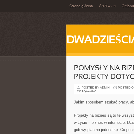
Archiwum
Strona główna
Okłam
DWADZIEŚCI
POMYSŁY NA BIZ
PROJEKTY DOTYC
POSTED BY ADMIN
POSTED ON 
WYŁĄCZONA
Jakim sposobem szukać pracy, a
Projekty na biznes są to te wszyst
w życie – biznes w internecie. Dz
gotowy plan na jednostkę. Co poni