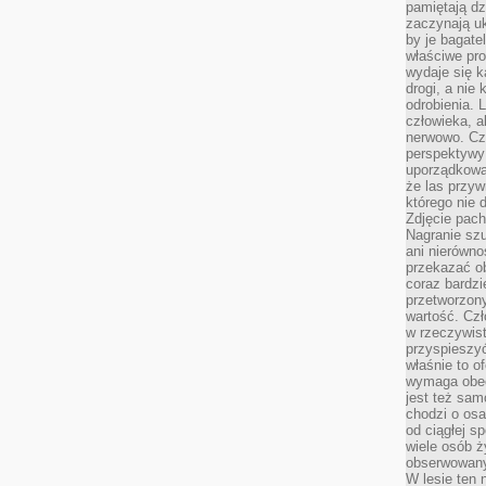
pamiętają dz
zaczynają uk
by je bagate
właściwe pro
wydaje się k
drogi, a nie
odrobienia. 
człowieka, a
nerwowo. Cz
perspektywy
uporządkowa
że las przy
którego nie d
Zdjęcie pach
Nagranie szu
ani nierówno
przekazać ob
coraz bardzi
przetworzon
wartość. Czł
w rzeczywist
przyspieszy
właśnie to o
wymaga obecn
jest też sam
chodzi o osa
od ciągłej s
wiele osób ży
obserwowany
W lesie ten 