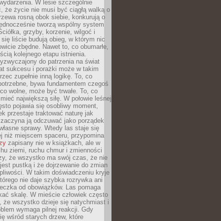
wydarzenia. W lesie szczególnie
 że życie nie musi być ciągłą walką o
zewa rosną obok siebie, konkurują o
 jednocześnie tworzą wspólny system
ciółka, grzyby, korzenie, wilgoć i
 się liście budują obieg, w którym nic
kowicie zbędne. Nawet to, co obumarłe,
ścią kolejnego etapu istnienia.
yzwyczajony do patrzenia na świat
at sukcesu i porażki może w takim
rzec zupełnie inną logikę. To, co
epotrzebne, bywa fundamentem czegoś
co wolne, może być trwałe. To, co
mieć największą siłę. W połowie leśnej
ęsto pojawia się osobliwy moment,
ek przestaje traktować naturę jak
a zaczyna ją odczuwać jako porządek
własne sprawy. Wtedy las staje się
j niż miejscem spaceru, przypomina
zy
zapisany nie w książkach, ale w
hu ziemi, ruchu chmur i zmienności
zy, że wszystko ma swój czas, że nie
jest pustką i że dojrzewanie do zmian
liwości. W takim doświadczeniu kryje
którego nie daje szybka rozrywka ani
ieczka od obowiązków. Las pomaga
kać skalę. W mieście człowiek często
 że wszystko dzieje się natychmiast i
blem wymaga pilnej reakcji. Gdy
się wśród starych drzew, które