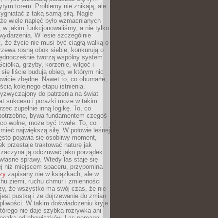
tym torem. Problemy nie znikają, ale
zygniatać z taką samą siłą. Nagle
 że wiele napięć było wzmacnianych
 w jakim funkcjonowaliśmy, a nie tylko
wydarzenia. W lesie szczególnie
 że życie nie musi być ciągłą walką o
zewa rosną obok siebie, konkurują o
 jednocześnie tworzą wspólny system
ciółka, grzyby, korzenie, wilgoć i
 się liście budują obieg, w którym nic
kowicie zbędne. Nawet to, co obumarłe,
ścią kolejnego etapu istnienia.
yzwyczajony do patrzenia na świat
at sukcesu i porażki może w takim
rzec zupełnie inną logikę. To, co
epotrzebne, bywa fundamentem czegoś
co wolne, może być trwałe. To, co
mieć największą siłę. W połowie leśnej
ęsto pojawia się osobliwy moment,
ek przestaje traktować naturę jak
a zaczyna ją odczuwać jako porządek
własne sprawy. Wtedy las staje się
j niż miejscem spaceru, przypomina
zy
zapisany nie w książkach, ale w
hu ziemi, ruchu chmur i zmienności
zy, że wszystko ma swój czas, że nie
jest pustką i że dojrzewanie do zmian
liwości. W takim doświadczeniu kryje
którego nie daje szybka rozrywka ani
ieczka od obowiązków. Las pomaga