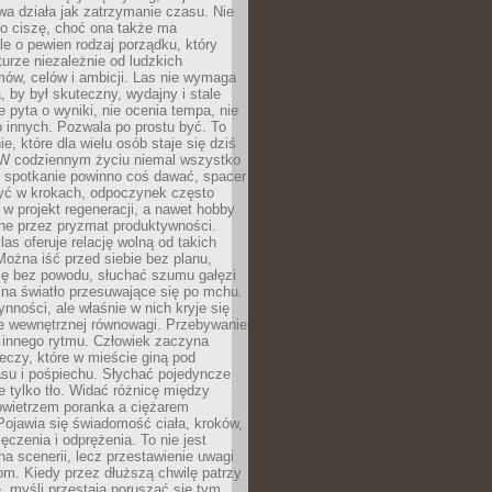
a działa jak zatrzymanie czasu. Nie
 o ciszę, choć ona także ma
le o pewien rodzaj porządku, który
aturze niezależnie od ludzkich
ów, celów i ambicji. Las nie wymaga
, by był skuteczny, wydajny i stale
e pyta o wyniki, nie ocenia tempa, nie
 innych. Pozwala po prostu być. To
e, które dla wielu osób staje się dziś
 W codziennym życiu niemal wszystko
: spotkanie powinno coś dawać, spacer
czyć w krokach, odpoczynek często
 w projekt regeneracji, a nawet hobby
ne przez pryzmat produktywności.
s oferuje relację wolną od takich
ożna iść przed siebie bez planu,
ię bez powodu, słuchać szumu gałęzi
 na światło przesuwające się po mchu.
ynności, ale właśnie w nich kryje się
e wewnętrznej równowagi. Przebywanie
 innego rytmu. Człowiek zaczyna
czy, które w mieście giną pod
asu i pośpiechu. Słychać pojedyncze
ie tylko tło. Widać różnicę między
owietrzem poranka a ciężarem
Pojawia się świadomość ciała, kroków,
czenia i odprężenia. To nie jest
a scenerii, lecz przestawienie uwagi
om. Kiedy przez dłuższą chwilę patrzy
ę, myśli przestają poruszać się tym