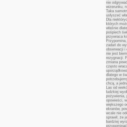
nie odgrywać
wizerunku, n
Taka samotn
usłyszeć wł
Dla niektóry
których moż
właśnie dlat
pośpiech świ
przywraca k
Przypomina, 
zadań do wyk
obserwacji i
nie jest bie
rezygnacji. 
zmiana powol
często wraca
uporządkowan
dlatego w św
potrzebujemy
chcą, a jedna
Las od wiek
ludzkiej wyo
pożywienia, 
opowieści, w
większego od
ekranów, po
wcale nie od
sprawił, że 
bardziej wyr
przypominać