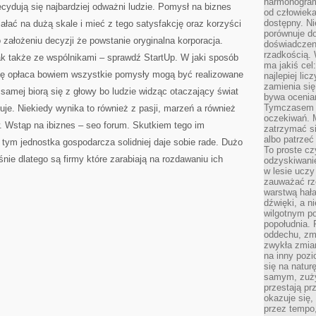
harmonogram
ydują się najbardziej odważni ludzie. Pomysł na biznes
od człowieka
dostępny. Ni
ałać na dużą skale i mieć z tego satysfakcję oraz korzyści
porównuje do
 założeniu decyzji że powstanie oryginalna korporacja.
doświadczeni
rzadkością.
k także ze wspólnikami – sprawdź StartUp. W jaki sposób
ma jakiś cel
ę opłaca bowiem wszystkie pomysły mogą być realizowane
najlepiej li
zamienia się
samej biorą się z głowy bo ludzie widząc otaczający świat
bywa ocenia
Tymczasem la
e. Niekiedy wynika to również z pasji, marzeń a również
oczekiwań. M
w. Wstąp na ibiznes – seo forum. Skutkiem tego im
zatrzymać s
albo patrzeć
tym jednostka gospodarcza solidniej daje sobie rade. Dużo
To proste cz
nie dlatego są firmy które zarabiają na rozdawaniu ich
odzyskiwani
w lesie uczy
zauważać rze
warstwą hał
dźwięki, a n
wilgotnym p
popołudnia. 
oddechu, zmę
zwykła zmian
na inny pozi
się na natur
samym, zuży
przestają pr
okazuje się,
przez tempo,