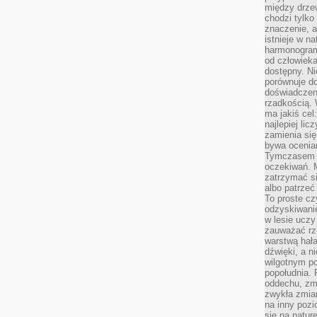
między drzew
chodzi tylko
znaczenie, a
istnieje w n
harmonogram
od człowieka
dostępny. Ni
porównuje do
doświadczeni
rzadkością.
ma jakiś cel
najlepiej li
zamienia się
bywa ocenia
Tymczasem la
oczekiwań. M
zatrzymać s
albo patrzeć
To proste cz
odzyskiwani
w lesie uczy
zauważać rze
warstwą hał
dźwięki, a n
wilgotnym p
popołudnia. 
oddechu, zmę
zwykła zmian
na inny pozi
się na natur