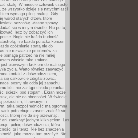
kać skalę. W mieście człowiek często
 że wszystko dzieje się natychmiast i
blem wymaga pilnej reakcji. Gdy
się wśród starych drzew, które
iesiątki sezonów, własne sprawy
ładać się w innym świetle. Nie po to,
lizować, lecz by zobaczyć ich
porcje. Nagle nie każda trudność
atastrofą, nie każda porażka końcem
 każde opóźnienie stratą nie do
Las nie rozwiązuje problemów za
le pomaga patrzeć na nie mniej
asem właśnie taka zmiana
 jest pierwszym krokiem do realnego
nia życia. Warto również zauważyć,
wraca kontakt z doświadczeniem,
a się całkowicie zdigitalizować.
nącej sosny nie odda jej zapachu.
mu liści nie zastąpi chłodu poranka
ści ścieżki pod stopami. Ekran może
raz, ale nie da obecności. W świecie
ej pośrednim, filtrowanym i
ym, taka bezpośredniość ma ogromną
owiek potrzebuje czasem znaleźć się
ości, której nie da się przewinąć,
ć ani zamknąć jednym kliknięciem. Las
feruje: pełnię doświadczenia, która
ości tu i teraz. Nie bez znaczenia
otność, jaką można tam przeżyć. Nie