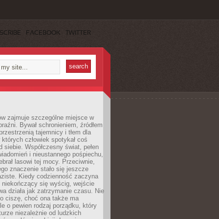
SCRIBE
FACEBOOK
TWITTER
ów zajmuje szczególne miejsce w
braźni. Bywał schronieniem, źródłem
przestrzenią tajemnicy i tłem dla
 których człowiek spotykał coś
 siebie. Współczesny świat, pełen
wiadomień i nieustannego pośpiechu,
ebrał lasowi tej mocy. Przeciwnie,
jego znaczenie stało się jeszcze
aziste. Kiedy codzienność zaczyna
 niekończący się wyścig, wejście
a działa jak zatrzymanie czasu. Nie
 o ciszę, choć ona także ma
le o pewien rodzaj porządku, który
aturze niezależnie od ludzkich