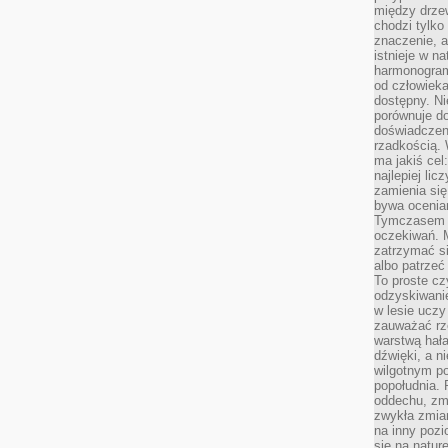
między drzew
chodzi tylko
znaczenie, a
istnieje w n
harmonogram
od człowieka
dostępny. Ni
porównuje do
doświadczeni
rzadkością.
ma jakiś cel
najlepiej li
zamienia się
bywa ocenia
Tymczasem la
oczekiwań. M
zatrzymać s
albo patrzeć
To proste cz
odzyskiwani
w lesie uczy
zauważać rze
warstwą hał
dźwięki, a n
wilgotnym p
popołudnia. 
oddechu, zmę
zwykła zmian
na inny pozi
się na natur