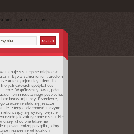
SCRIBE
FACEBOOK
TWITTER
ów zajmuje szczególne miejsce w
braźni. Bywał schronieniem, źródłem
przestrzenią tajemnicy i tłem dla
 których człowiek spotykał coś
 siebie. Współczesny świat, pełen
wiadomień i nieustannego pośpiechu,
ebrał lasowi tej mocy. Przeciwnie,
jego znaczenie stało się jeszcze
aziste. Kiedy codzienność zaczyna
 niekończący się wyścig, wejście
a działa jak zatrzymanie czasu. Nie
 o ciszę, choć ona także ma
le o pewien rodzaj porządku, który
aturze niezależnie od ludzkich