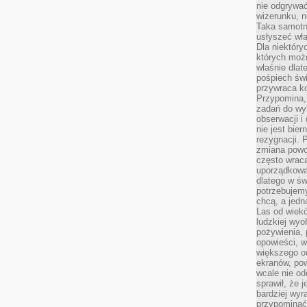
nie odgrywać
wizerunku, n
Taka samotn
usłyszeć wł
Dla niektóry
których moż
właśnie dlat
pośpiech świ
przywraca k
Przypomina, 
zadań do wyk
obserwacji i
nie jest bie
rezygnacji. 
zmiana powol
często wraca
uporządkowan
dlatego w św
potrzebujemy
chcą, a jedna
Las od wiek
ludzkiej wyo
pożywienia, 
opowieści, w
większego od
ekranów, po
wcale nie od
sprawił, że 
bardziej wyr
przypominać