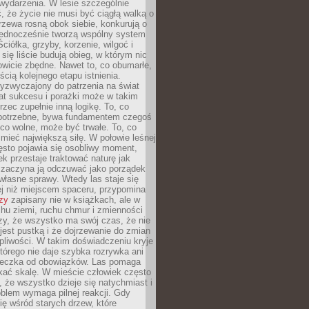
wydarzenia. W lesie szczególnie
 że życie nie musi być ciągłą walką o
zewa rosną obok siebie, konkurują o
 jednocześnie tworzą wspólny system
ciółka, grzyby, korzenie, wilgoć i
 się liście budują obieg, w którym nic
kowicie zbędne. Nawet to, co obumarłe,
ścią kolejnego etapu istnienia.
yzwyczajony do patrzenia na świat
at sukcesu i porażki może w takim
rzec zupełnie inną logikę. To, co
epotrzebne, bywa fundamentem czegoś
co wolne, może być trwałe. To, co
mieć największą siłę. W połowie leśnej
ęsto pojawia się osobliwy moment,
ek przestaje traktować naturę jak
a zaczyna ją odczuwać jako porządek
własne sprawy. Wtedy las staje się
j niż miejscem spaceru, przypomina
zy
zapisany nie w książkach, ale w
hu ziemi, ruchu chmur i zmienności
zy, że wszystko ma swój czas, że nie
jest pustką i że dojrzewanie do zmian
liwości. W takim doświadczeniu kryje
którego nie daje szybka rozrywka ani
ieczka od obowiązków. Las pomaga
kać skalę. W mieście człowiek często
 że wszystko dzieje się natychmiast i
blem wymaga pilnej reakcji. Gdy
się wśród starych drzew, które