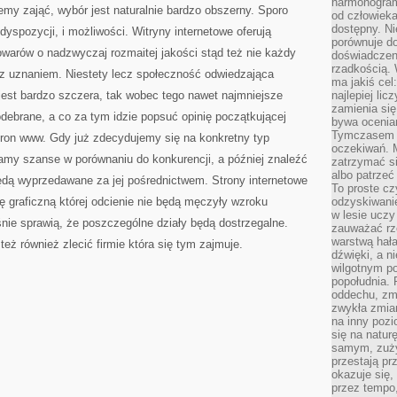
harmonogram
emy zająć, wybór jest naturalnie bardzo obszerny. Sporo
od człowieka
dostępny. Ni
yspozycji, i możliwości. Witryny internetowe oferują
porównuje do
warów o nadzwyczaj rozmaitej jakości stąd też nie każdy
doświadczeni
rzadkością.
az uznaniem. Niestety lecz społeczność odwiedzająca
ma jakiś cel
jest bardzo szczera, tak wobec tego nawet najmniejsze
najlepiej li
zamienia się
debrane, a co za tym idzie popsuć opinię początkującej
bywa ocenia
Tymczasem la
stron www. Gdy już zdecydujemy się na konkretny typ
oczekiwań. M
my szanse w porównaniu do konkurencji, a później znaleźć
zatrzymać s
albo patrzeć
dą wyprzedawane za jej pośrednictwem. Strony internetowe
To proste cz
 graficzną której odcienie nie będą męczyły wzroku
odzyskiwani
w lesie uczy
nie sprawią, że poszczególne działy będą dostrzegalne.
zauważać rze
warstwą hał
ż również zlecić firmie która się tym zajmuje.
dźwięki, a n
wilgotnym p
popołudnia. 
oddechu, zmę
zwykła zmian
na inny pozi
się na natur
samym, zuży
przestają pr
okazuje się,
przez tempo,