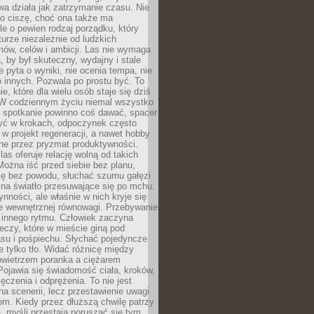
a działa jak zatrzymanie czasu. Nie
 o ciszę, choć ona także ma
le o pewien rodzaj porządku, który
aturze niezależnie od ludzkich
ów, celów i ambicji. Las nie wymaga
, by był skuteczny, wydajny i stale
e pyta o wyniki, nie ocenia tempa, nie
 innych. Pozwala po prostu być. To
e, które dla wielu osób staje się dziś
 W codziennym życiu niemal wszystko
: spotkanie powinno coś dawać, spacer
czyć w krokach, odpoczynek często
 w projekt regeneracji, a nawet hobby
ne przez pryzmat produktywności.
s oferuje relację wolną od takich
ożna iść przed siebie bez planu,
ię bez powodu, słuchać szumu gałęzi
 na światło przesuwające się po mchu.
ynności, ale właśnie w nich kryje się
e wewnętrznej równowagi. Przebywanie
 innego rytmu. Człowiek zaczyna
czy, które w mieście giną pod
asu i pośpiechu. Słychać pojedyncze
ie tylko tło. Widać różnicę między
owietrzem poranka a ciężarem
Pojawia się świadomość ciała, kroków,
czenia i odprężenia. To nie jest
a scenerii, lecz przestawienie uwagi
om. Kiedy przez dłuższą chwilę patrzy
ę, myśli przestają poruszać się tym