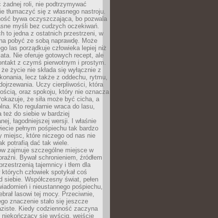
 żadnej roli, nie podtrzymywać
ie tłumaczyć się z własnego nastroju.
ość bywa oczyszczająca, bo pozwala
asne myśli bez cudzych oczekiwań.
ch to jedna z ostatnich przestrzeni, w
na pobyć ze sobą naprawdę. Może
ego las porządkuje człowieka lepiej niż
ata. Nie oferuje gotowych recept, ale
ontakt z czymś pierwotnym i prostym.
że życie nie składa się wyłącznie z
onania, lecz także z oddechu, rytmu,
 dojrzewania. Uczy cierpliwości, która
rnością, oraz spokoju, który nie oznacza
Pokazuje, że siła może być cicha, a
na. Kto regularnie wraca do lasu,
 też do siebie w bardziej
ej, łagodniejszej wersji. I właśnie
iecie pełnym pośpiechu tak bardzo
 miejsc, które niczego od nas nie
k potrafią dać tak wiele.
ów zajmuje szczególne miejsce w
braźni. Bywał schronieniem, źródłem
przestrzenią tajemnicy i tłem dla
 których człowiek spotykał coś
 siebie. Współczesny świat, pełen
wiadomień i nieustannego pośpiechu,
ebrał lasowi tej mocy. Przeciwnie,
jego znaczenie stało się jeszcze
aziste. Kiedy codzienność zaczyna
 niekończący się wyścig, wejście