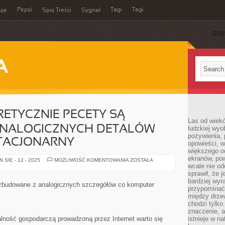
Pepsi
Tagi
Tagi
uje
Spis Treści
Sygnał
SUB
A
RETYCZNIE PECETY SĄ
Las od wiek
NALOGICZNYCH DETALÓW
ludzkiej wyo
pożywienia, 
TACJONARNY
opowieści, w
większego od
ekranów, po
POMIMO,
SIE - 12 - 2025
MOŻLIWOŚĆ KOMENTOWANIA
ZOSTAŁA
ŻE
wcale nie od
TEORETYCZNIE
sprawił, że 
PECETY
bardziej wyr
SĄ
 zbudowane z analogicznych szczegółów co komputer
ZBUDOWANE
przypominać
Z
między drzew
ANALOGICZNYCH
chodzi tylko
DETALÓW
CO
znaczenie, a
KOMPUTER
alność gospodarczą prowadzoną przez Internet warto się
istnieje w n
STACJONARNY