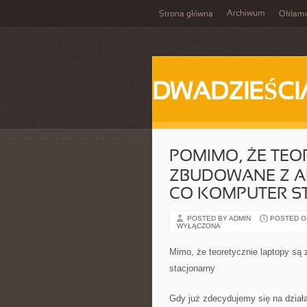
Archiwum
Strona główna
Okłam
DWADZIEŚCI
POMIMO, ŻE TEO
ZBUDOWANE Z A
CO KOMPUTER S
POSTED BY ADMIN
POSTED ON 
WYŁĄCZONA
Mimo, że teoretycznie laptopy są
stacjonarny
Gdy już zdecydujemy się na dział