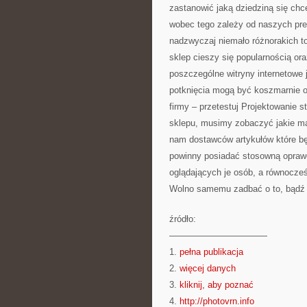
zastanowić jaką dziedziną się chc
wobec tego zależy od naszych pred
nadzwyczaj niemało różnorakich to
sklep cieszy się popularnością or
poszczególne witryny internetowe 
potknięcia mogą być koszmarnie o
firmy – przetestuj Projektowanie 
sklepu, musimy zobaczyć jakie ma
nam dostawców artykułów które bę
powinny posiadać stosowną oprawę
oglądających je osób, a równocześ
Wolno samemu zadbać o to, bądź te
źródło:
———————————
1.
pełna publikacja
2.
więcej danych
3.
kliknij, aby poznać
4.
http://photovrn.info