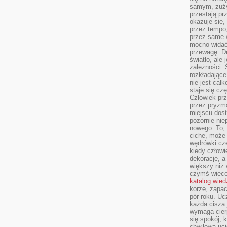
samym, zuży
przestają pr
okazuje się,
przez tempo,
przez same 
mocno widać,
przewagę. Dr
światło, ale
zależności. Ś
rozkładające
nie jest cał
staje się czę
Człowiek prz
przez pryzm
miejscu dost
pozornie ni
nowego. To, 
ciche, może 
wędrówki cz
kiedy człowi
dekorację, 
większy niż 
czymś więce
katalog wied
korze, zapac
pór roku. Uc
każda cisza 
wymaga cierp
się spokój, 
chwilowa uc