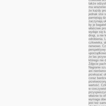
także odzys
ma wrażenie,
że każdy pro
jednak stoi 
pamiętają dz
zaczynają uk
by je bagate
właściwe pro
wydaje się k
drogi, a nie
odrobienia. 
człowieka, a
nerwowo. Cz
perspektywy
uporządkowa
że las przy
którego nie d
Zdjęcie pach
Nagranie szu
ani nierówno
przekazać ob
coraz bardzi
przetworzon
wartość. Czł
w rzeczywist
przyspieszy
właśnie to o
wymaga obecn
jest też sam