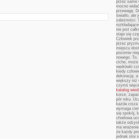
przez same 
mocno widać,
przewagę. Dr
światło, ale
zależności. Ś
rozkładające
nie jest cał
staje się czę
Człowiek prz
przez pryzm
miejscu dost
pozornie ni
nowego. To, 
ciche, może 
wędrówki cz
kiedy człowi
dekorację, 
większy niż 
czymś więce
katalog wied
korze, zapac
pór roku. Uc
każda cisza 
wymaga cierp
się spokój, 
chwilowa uc
także odzys
ma wrażenie,
że każdy pro
jednak stoi 