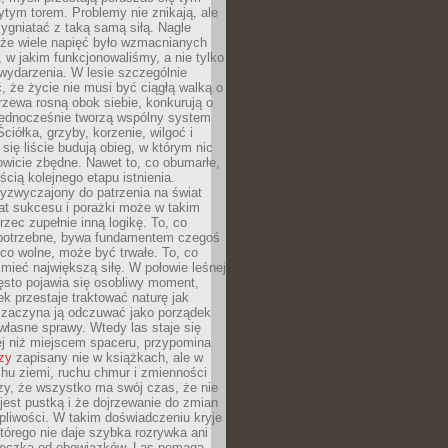
tym torem. Problemy nie znikają, ale
zygniatać z taką samą siłą. Nagle
 że wiele napięć było wzmacnianych
 w jakim funkcjonowaliśmy, a nie tylko
wydarzenia. W lesie szczególnie
 że życie nie musi być ciągłą walką o
zewa rosną obok siebie, konkurują o
 jednocześnie tworzą wspólny system
ciółka, grzyby, korzenie, wilgoć i
 się liście budują obieg, w którym nic
kowicie zbędne. Nawet to, co obumarłe,
ścią kolejnego etapu istnienia.
yzwyczajony do patrzenia na świat
at sukcesu i porażki może w takim
rzec zupełnie inną logikę. To, co
epotrzebne, bywa fundamentem czegoś
co wolne, może być trwałe. To, co
mieć największą siłę. W połowie leśnej
ęsto pojawia się osobliwy moment,
ek przestaje traktować naturę jak
a zaczyna ją odczuwać jako porządek
własne sprawy. Wtedy las staje się
j niż miejscem spaceru, przypomina
zy
zapisany nie w książkach, ale w
hu ziemi, ruchu chmur i zmienności
zy, że wszystko ma swój czas, że nie
jest pustką i że dojrzewanie do zmian
liwości. W takim doświadczeniu kryje
którego nie daje szybka rozrywka ani
ieczka od obowiązków. Las pomaga