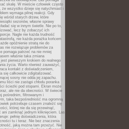
kać skalę. W mieście człowiek często
 że wszystko dzieje się natychmiast i
blem wymaga pilnej reakcji. Gdy
się wśród starych drzew, które
iesiątki sezonów, własne sprawy
ładać się w innym świetle. Nie po to,
lizować, lecz by zobaczyć ich
porcje. Nagle nie każda trudność
atastrofą, nie każda porażka końcem
 każde opóźnienie stratą nie do
Las nie rozwiązuje problemów za
le pomaga patrzeć na nie mniej
asem właśnie taka zmiana
 jest pierwszym krokiem do realnego
nia życia. Warto również zauważyć,
wraca kontakt z doświadczeniem,
a się całkowicie zdigitalizować.
nącej sosny nie odda jej zapachu.
mu liści nie zastąpi chłodu poranka
ści ścieżki pod stopami. Ekran może
raz, ale nie da obecności. W świecie
ej pośrednim, filtrowanym i
ym, taka bezpośredniość ma ogromną
owiek potrzebuje czasem znaleźć się
ości, której nie da się przewinąć,
ć ani zamknąć jednym kliknięciem. Las
feruje: pełnię doświadczenia, która
ości tu i teraz. Nie bez znaczenia
otność, jaką można tam przeżyć. Nie