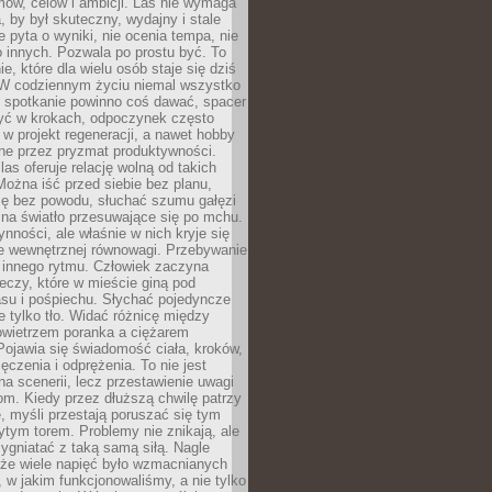
ów, celów i ambicji. Las nie wymaga
, by był skuteczny, wydajny i stale
e pyta o wyniki, nie ocenia tempa, nie
 innych. Pozwala po prostu być. To
e, które dla wielu osób staje się dziś
 W codziennym życiu niemal wszystko
: spotkanie powinno coś dawać, spacer
czyć w krokach, odpoczynek często
 w projekt regeneracji, a nawet hobby
ne przez pryzmat produktywności.
s oferuje relację wolną od takich
ożna iść przed siebie bez planu,
ię bez powodu, słuchać szumu gałęzi
 na światło przesuwające się po mchu.
ynności, ale właśnie w nich kryje się
e wewnętrznej równowagi. Przebywanie
 innego rytmu. Człowiek zaczyna
czy, które w mieście giną pod
asu i pośpiechu. Słychać pojedyncze
ie tylko tło. Widać różnicę między
owietrzem poranka a ciężarem
Pojawia się świadomość ciała, kroków,
czenia i odprężenia. To nie jest
a scenerii, lecz przestawienie uwagi
om. Kiedy przez dłuższą chwilę patrzy
ę, myśli przestają poruszać się tym
tym torem. Problemy nie znikają, ale
zygniatać z taką samą siłą. Nagle
 że wiele napięć było wzmacnianych
 w jakim funkcjonowaliśmy, a nie tylko