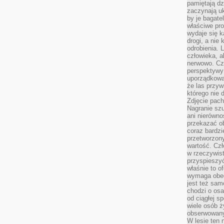
pamiętają dz
zaczynają uk
by je bagate
właściwe pro
wydaje się k
drogi, a nie
odrobienia. 
człowieka, a
nerwowo. Cz
perspektywy
uporządkowa
że las przy
którego nie d
Zdjęcie pach
Nagranie szu
ani nierówno
przekazać ob
coraz bardzi
przetworzon
wartość. Czł
w rzeczywist
przyspieszy
właśnie to o
wymaga obecn
jest też sam
chodzi o osa
od ciągłej s
wiele osób ży
obserwowany
W lesie ten 