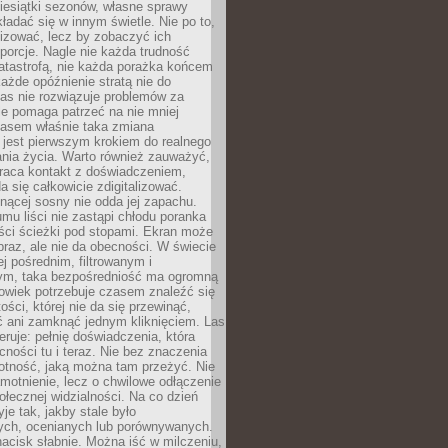
iesiątki sezonów, własne sprawy
ładać się w innym świetle. Nie po to,
lizować, lecz by zobaczyć ich
porcje. Nagle nie każda trudność
atastrofą, nie każda porażka końcem
 każde opóźnienie stratą nie do
Las nie rozwiązuje problemów za
le pomaga patrzeć na nie mniej
asem właśnie taka zmiana
 jest pierwszym krokiem do realnego
nia życia. Warto również zauważyć,
wraca kontakt z doświadczeniem,
a się całkowicie zdigitalizować.
nącej sosny nie odda jej zapachu.
mu liści nie zastąpi chłodu poranka
ści ścieżki pod stopami. Ekran może
raz, ale nie da obecności. W świecie
ej pośrednim, filtrowanym i
ym, taka bezpośredniość ma ogromną
owiek potrzebuje czasem znaleźć się
ości, której nie da się przewinąć,
ć ani zamknąć jednym kliknięciem. Las
feruje: pełnię doświadczenia, która
ości tu i teraz. Nie bez znaczenia
otność, jaką można tam przeżyć. Nie
motnienie, lecz o chwilowe odłączenie
połecznej widzialności. Na co dzień
je tak, jakby stale było
ch, ocenianych lub porównywanych.
nacisk słabnie. Można iść w milczeniu,