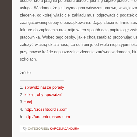
osobie, która pragnie po prostu dorobić jest się ciężko przebić – 
usługa. Wiadomo, że jest wymagana wówczas umowa, w większo
zlecenie, od której właściciel zakładu musi odprowadzić podatek o
zaangażowanej osoby o porządkowania. Dając zlecenie firmie sprz
fakturę do zapłacenia oraz mija w ten sposób całą papirologię zw
pracownika. Wobec tego osoby, jakie chcą zarabiać proponując us
założyć własną działalność, co uchroni je od wielu nieprzyjemnoś
przyjmować każde dopuszczalne zlecenie zarówno w domach, biur
szkołach.
źródło:
———————————
1.
sprawdź nasze porady
2.
kliknij, aby sprawdzić
3.
tutaj
4.
http://crossfitcordis.com
5.
http://crs-enterprises.com
CATEGORIES:
KARCZMAJANDURA