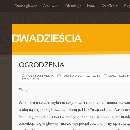
Archiwum
Pepsi
Strona główna
Okłamuje
Spis Treści
Syg
DWADZIEŚCIA
OGRODZENIA
POSTED BY ADMIN
POSTED ON LIP - 19 - 2025
MOŻLIWOŚĆ 
WYŁĄCZONA
Płoty
W ostatnim czasie wybitnie często wolno spotykać anonse dawane
podejmą się porządkowania, oferując http://majdach.pl/. Zarówno 
Niemniej jednak szanse na zdobycie zlecenia w biurach jest nies
absorbują się w głównej mierze wyspecjalizowane firmy sprzątając