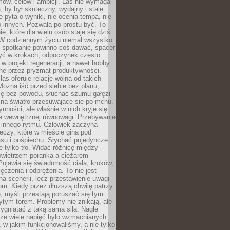
ów, celów i ambicji. Las nie wymaga
, by był skuteczny, wydajny i stale
e pyta o wyniki, nie ocenia tempa, nie
 innych. Pozwala po prostu być. To
e, które dla wielu osób staje się dziś
 W codziennym życiu niemal wszystko
: spotkanie powinno coś dawać, spacer
czyć w krokach, odpoczynek często
 w projekt regeneracji, a nawet hobby
ne przez pryzmat produktywności.
s oferuje relację wolną od takich
ożna iść przed siebie bez planu,
ię bez powodu, słuchać szumu gałęzi
 na światło przesuwające się po mchu.
ynności, ale właśnie w nich kryje się
e wewnętrznej równowagi. Przebywanie
 innego rytmu. Człowiek zaczyna
czy, które w mieście giną pod
asu i pośpiechu. Słychać pojedyncze
ie tylko tło. Widać różnicę między
owietrzem poranka a ciężarem
Pojawia się świadomość ciała, kroków,
czenia i odprężenia. To nie jest
a scenerii, lecz przestawienie uwagi
om. Kiedy przez dłuższą chwilę patrzy
ę, myśli przestają poruszać się tym
tym torem. Problemy nie znikają, ale
zygniatać z taką samą siłą. Nagle
 że wiele napięć było wzmacnianych
 w jakim funkcjonowaliśmy, a nie tylko