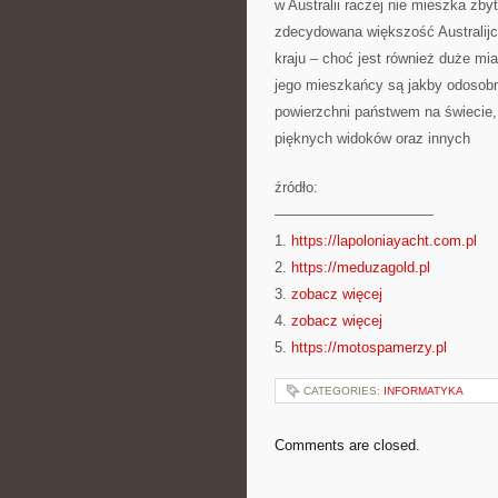
w Australii raczej nie mieszka zby
zdecydowana większość Australij
kraju – choć jest również duże mia
jego mieszkańcy są jakby odosobn
powierzchni państwem na świecie
pięknych widoków oraz innych
źródło:
———————————
1.
https://lapoloniayacht.com.pl
2.
https://meduzagold.pl
3.
zobacz więcej
4.
zobacz więcej
5.
https://motospamerzy.pl
CATEGORIES:
INFORMATYKA
Comments are closed.