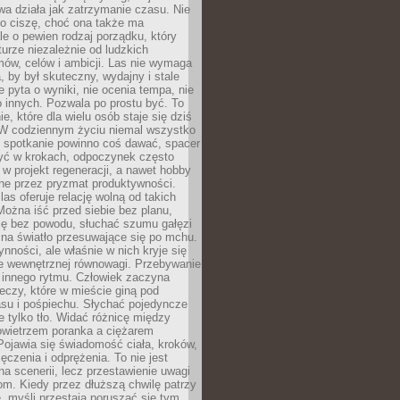
a działa jak zatrzymanie czasu. Nie
 o ciszę, choć ona także ma
le o pewien rodzaj porządku, który
aturze niezależnie od ludzkich
ów, celów i ambicji. Las nie wymaga
, by był skuteczny, wydajny i stale
e pyta o wyniki, nie ocenia tempa, nie
 innych. Pozwala po prostu być. To
e, które dla wielu osób staje się dziś
 W codziennym życiu niemal wszystko
: spotkanie powinno coś dawać, spacer
czyć w krokach, odpoczynek często
 w projekt regeneracji, a nawet hobby
ne przez pryzmat produktywności.
s oferuje relację wolną od takich
ożna iść przed siebie bez planu,
ię bez powodu, słuchać szumu gałęzi
 na światło przesuwające się po mchu.
ynności, ale właśnie w nich kryje się
e wewnętrznej równowagi. Przebywanie
 innego rytmu. Człowiek zaczyna
czy, które w mieście giną pod
asu i pośpiechu. Słychać pojedyncze
ie tylko tło. Widać różnicę między
owietrzem poranka a ciężarem
Pojawia się świadomość ciała, kroków,
czenia i odprężenia. To nie jest
a scenerii, lecz przestawienie uwagi
om. Kiedy przez dłuższą chwilę patrzy
ę, myśli przestają poruszać się tym