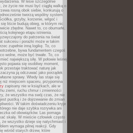
wydarzenia. W lesie szczególnie
 że życie nie musi być ciągłą walką o
zewa rosną obok siebie, konkurują o
 jednocześnie tworzą wspólny system
ciółka, grzyby, korzenie, wilgoć i
 się liście budują obieg, w którym nic
kowicie zbędne. Nawet to, co obumarłe,
ścią kolejnego etapu istnienia.
yzwyczajony do patrzenia na świat
at sukcesu i porażki może w takim
rzec zupełnie inną logikę. To, co
epotrzebne, bywa fundamentem czegoś
co wolne, może być trwałe. To, co
mieć największą siłę. W połowie leśnej
ęsto pojawia się osobliwy moment,
ek przestaje traktować naturę jak
a zaczyna ją odczuwać jako porządek
własne sprawy. Wtedy las staje się
j niż miejscem spaceru, przypomina
zy
zapisany nie w książkach, ale w
hu ziemi, ruchu chmur i zmienności
zy, że wszystko ma swój czas, że nie
jest pustką i że dojrzewanie do zmian
liwości. W takim doświadczeniu kryje
którego nie daje szybka rozrywka ani
ieczka od obowiązków. Las pomaga
kać skalę. W mieście człowiek często
 że wszystko dzieje się natychmiast i
blem wymaga pilnej reakcji. Gdy
się wśród starych drzew, które