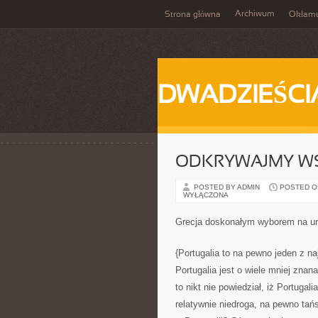
Archiwum
Strona główna
Okłam
DWADZIEŚCI
ODKRYWAJMY W
POSTED BY ADMIN
POSTED ON 
WYŁĄCZONA
Grecja doskonałym wyborem na ur
{Portugalia to na pewno jeden z na
Portugalia jest o wiele mniej znan
to nikt nie powiedział, iż Portugal
relatywnie niedroga, na pewno tań