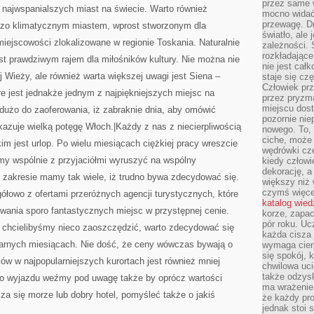
przez same 
najwspanialszych miast na świecie. Warto również
mocno widać,
przewagę. Dr
dzo klimatycznym miastem, wprost stworzonym dla
światło, ale
iejscowości zlokalizowane w regionie Toskania. Naturalnie
zależności. Ś
rozkładające
est prawdziwym rajem dla miłośników kultury. Nie można nie
nie jest cał
Wieży, ale również warta większej uwagi jest Siena –
staje się czę
Człowiek prz
re jest jednakże jednym z najpiękniejszych miejsc na
przez pryzm
miejscu dost
dużo do zaoferowania, iż zabraknie dnia, aby omówić
pozornie ni
azuje wielką potęgę Włoch.|Każdy z nas z niecierpliwością
nowego. To, 
ciche, może 
im jest urlop. Po wielu miesiącach ciężkiej pracy wreszcie
wędrówki cz
y wspólnie z przyjaciółmi wyruszyć na wspólny
kiedy człowi
dekorację, 
 zakresie mamy tak wiele, iż trudno bywa zdecydować się.
większy niż 
czymś więce
ółowo z ofertami przeróżnych agencji turystycznych, które
katalog wied
wania sporo fantastycznych miejsc w przystępnej cenie.
korze, zapac
pór roku. Uc
i chcielibyśmy nieco zaoszczędzić, warto zdecydować się
każda cisza 
larnych miesiącach. Nie dość, że ceny wówczas bywają o
wymaga cierp
się spokój, 
zów w najpopularniejszych kurortach jest również mniej
chwilowa uc
także odzys
ego wyjazdu weźmy pod uwagę także by oprócz wartości
ma wrażenie,
a się morze lub dobry hotel, pomyśleć także o jakiś
że każdy pro
jednak stoi 