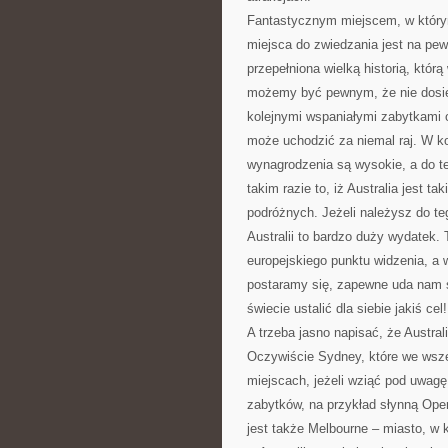
Fantastycznym miejscem, w który
miejsca do zwiedzania jest na pewn
przepełniona wielką historią, któr
możemy być pewnym, że nie dosi
kolejnymi wspaniałymi zabytkami or
może uchodzić za niemal raj. W ko
wynagrodzenia są wysokie, a do te
takim razie to, iż Australia jest t
podróżnych. Jeżeli należysz do te
Australii to bardzo duży wydatek.
europejskiego punktu widzenia, a w
postaramy się, zapewne uda nam si
świecie ustalić dla siebie jakiś cel!
A trzeba jasno napisać, że Austral
Oczywiście Sydney, które we wsze
miejscach, jeżeli wziąć pod uwagę
zabytków, na przykład słynną Ope
jest także Melbourne – miasto, w