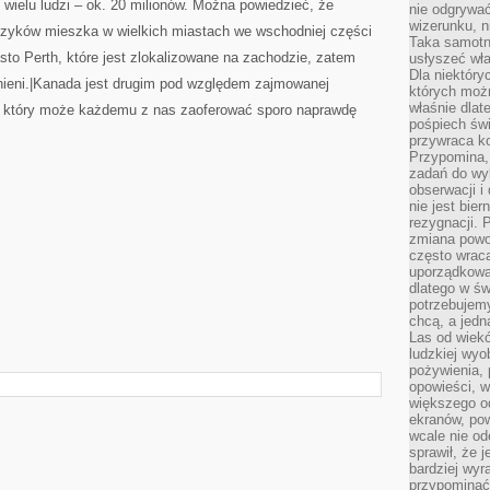
t wielu ludzi – ok. 20 milionów. Można powiedzieć, że
nie odgrywać
wizerunku, n
czyków mieszka w wielkich miastach we wschodniej części
Taka samotn
sto Perth, które jest zlokalizowane na zachodzie, zatem
usłyszeć wł
Dla niektóry
ieni.|Kanada jest drugim pod względem zajmowanej
których moż
właśnie dlat
, który może każdemu z nas zaoferować sporo naprawdę
pośpiech świ
przywraca k
Przypomina, 
zadań do wyk
obserwacji i
nie jest bie
rezygnacji. 
zmiana powol
często wraca
uporządkowan
dlatego w św
potrzebujemy
chcą, a jedna
Las od wiek
ludzkiej wyo
pożywienia, 
opowieści, w
większego od
ekranów, po
wcale nie od
sprawił, że 
bardziej wyr
przypominać