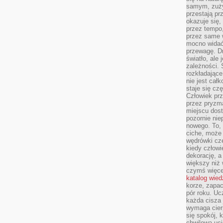
samym, zuży
przestają pr
okazuje się,
przez tempo,
przez same 
mocno widać,
przewagę. Dr
światło, ale
zależności. Ś
rozkładające
nie jest cał
staje się czę
Człowiek prz
przez pryzm
miejscu dost
pozornie ni
nowego. To, 
ciche, może 
wędrówki cz
kiedy człowi
dekorację, 
większy niż 
czymś więce
katalog wied
korze, zapac
pór roku. Uc
każda cisza 
wymaga cierp
się spokój, 
chwilowa uc