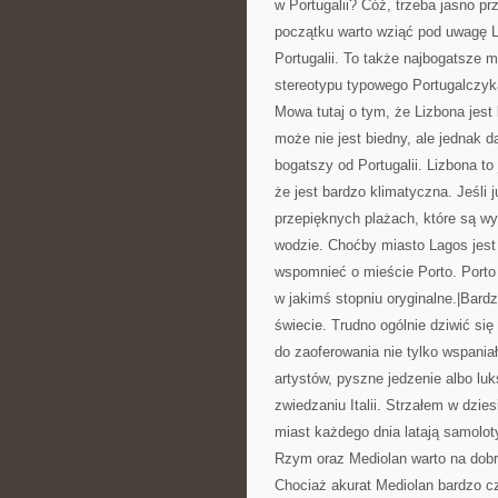
w Portugalii? Cóż, trzeba jasno p
początku warto wziąć pod uwagę Li
Portugalii. To także najbogatsze
stereotypu typowego Portugalczyk
Mowa tutaj o tym, że Lizbona jest k
może nie jest biedny, ale jednak d
bogatszy od Portugalii. Lizbona to
że jest bardzo klimatyczna. Jeśli
przepięknych plażach, które są wy
wodzie. Choćby miasto Lagos jest
wspomnieć o mieście Porto. Porto t
w jakimś stopniu oryginalne.|Bardz
świecie. Trudno ogólnie dziwić s
do zaoferowania nie tylko wspaniał
artystów, pyszne jedzenie albo lu
zwiedzaniu Italii. Strzałem w dzie
miast każdego dnia latają samolot
Rzym oraz Mediolan warto na dobr
Chociaż akurat Mediolan bardzo c