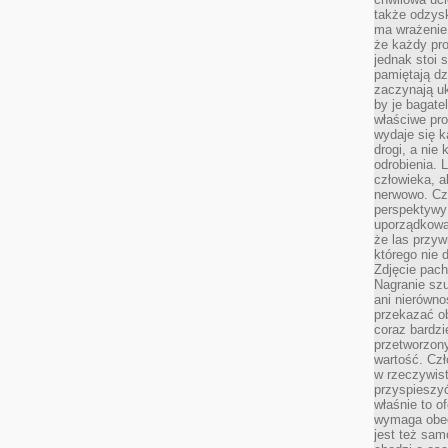
także odzys
ma wrażenie,
że każdy pro
jednak stoi 
pamiętają dz
zaczynają uk
by je bagate
właściwe pro
wydaje się k
drogi, a nie
odrobienia. 
człowieka, a
nerwowo. Cz
perspektywy
uporządkowa
że las przy
którego nie d
Zdjęcie pach
Nagranie szu
ani nierówno
przekazać ob
coraz bardzi
przetworzon
wartość. Czł
w rzeczywist
przyspieszy
właśnie to o
wymaga obecn
jest też sam