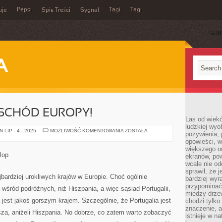
Pepsi
Tagi
Tagi
uje
Spis Treści
Sygnał
SUB
A
SCHÓD EUROPY!
Las od wiek
ludzkiej wyo
ODKRYWAJMY
LIP - 4 - 2025
MOŻLIWOŚĆ KOMENTOWANIA
ZOSTAŁA
pożywienia, 
WSCHÓD
opowieści, w
EUROPY!
większego od
lop
ekranów, po
wcale nie od
sprawił, że 
jbardziej urokliwych krajów w Europie. Choć ogólnie
bardziej wyr
przypominać
a wśród podróżnych, niż Hiszpania, a więc sąsiad Portugalii,
między drzew
ia jest jakoś gorszym krajem. Szczególnie, że Portugalia jest
chodzi tylko
znaczenie, a
sza, aniżeli Hiszpania. No dobrze, co zatem warto zobaczyć
istnieje w n