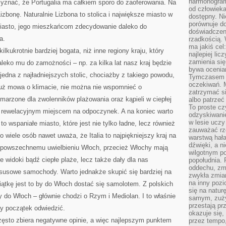
harmonogram
rzyznać, że Portugalia ma całkiem sporo do zaoferowania. Na
od człowieka
zbonę. Naturalnie Lizbona to stolica i największe miasto w
dostępny. Ni
porównuje do
 miasto, jego mieszkańcom zdecydowanie daleko do
doświadczeni
a.
rzadkością.
ma jakiś cel
ilkukrotnie bardziej bogata, niż inne regiony kraju, który
najlepiej li
zamienia się
aleko mu do zamożności – np. za kilka lat nasz kraj będzie
bywa ocenia
 jedna z najładniejszych stolic, chociażby z takiego powodu,
Tymczasem la
oczekiwań. M
 już mowa o klimacie, nie można nie wspomnieć o
zatrzymać s
marzone dla zwolenników plażowania oraz kąpieli w ciepłej
albo patrzeć
To proste cz
 rewelacyjnym miejscem na odpoczynek. A na koniec warto
odzyskiwani
w lesie uczy
o wspaniałe miasto, które jest nie tylko ładne, lecz również
zauważać rze
o wiele osób nawet uważa, że Italia to najpiękniejszy kraj na
warstwą hał
dźwięki, a n
ię powszechnemu uwielbieniu Włoch, przecież Włochy mają
wilgotnym p
e widoki bądź ciepłe plaże, lecz także dały dla nas
popołudnia. 
oddechu, zmę
ksusowe samochody. Warto jednakże skupić się bardziej na
zwykła zmian
na inny pozi
siątkę jest to by do Włoch dostać się samolotem. Z polskich
się na natur
y do Włoch – głównie chodzi o Rzym i Mediolan. I to właśnie
samym, zuży
przestają pr
y początek odwiedzić.
okazuje się,
zęsto zbiera negatywne opinie, a więc najlepszym punktem
przez tempo,