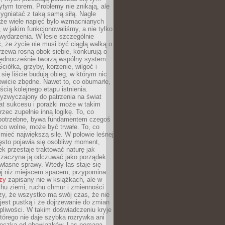
tym torem. Problemy nie znikają, ale
zygniatać z taką samą siłą. Nagle
 że wiele napięć było wzmacnianych
 w jakim funkcjonowaliśmy, a nie tylko
wydarzenia. W lesie szczególnie
 że życie nie musi być ciągłą walką o
zewa rosną obok siebie, konkurują o
 jednocześnie tworzą wspólny system
ciółka, grzyby, korzenie, wilgoć i
 się liście budują obieg, w którym nic
kowicie zbędne. Nawet to, co obumarłe,
ścią kolejnego etapu istnienia.
yzwyczajony do patrzenia na świat
at sukcesu i porażki może w takim
rzec zupełnie inną logikę. To, co
epotrzebne, bywa fundamentem czegoś
co wolne, może być trwałe. To, co
mieć największą siłę. W połowie leśnej
ęsto pojawia się osobliwy moment,
ek przestaje traktować naturę jak
a zaczyna ją odczuwać jako porządek
własne sprawy. Wtedy las staje się
j niż miejscem spaceru, przypomina
zy
zapisany nie w książkach, ale w
hu ziemi, ruchu chmur i zmienności
zy, że wszystko ma swój czas, że nie
jest pustką i że dojrzewanie do zmian
liwości. W takim doświadczeniu kryje
którego nie daje szybka rozrywka ani
ieczka od obowiązków. Las pomaga