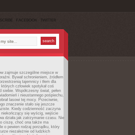
SCRIBE
FACEBOOK
TWITTER
ów zajmuje szczególne miejsce w
braźni. Bywał schronieniem, źródłem
przestrzenią tajemnicy i tłem dla
 których człowiek spotykał coś
 siebie. Współczesny świat, pełen
wiadomień i nieustannego pośpiechu,
ebrał lasowi tej mocy. Przeciwnie,
jego znaczenie stało się jeszcze
aziste. Kiedy codzienność zaczyna
 niekończący się wyścig, wejście
a działa jak zatrzymanie czasu. Nie
 o ciszę, choć ona także ma
le o pewien rodzaj porządku, który
aturze niezależnie od ludzkich