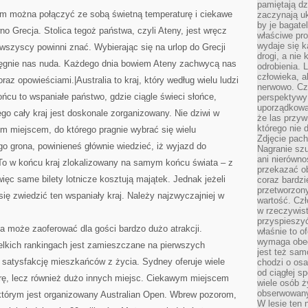
pamiętają dz
m można połączyć ze sobą świetną temperaturę i ciekawe
zaczynają uk
by je bagate
o Grecja. Stolica tegoż państwa, czyli Ateny, jest wręcz
właściwe pro
wydaje się k
ą wszyscy powinni znać. Wybierając się na urlop do Grecji
drogi, a nie
ęgnie nas nuda. Każdego dnia bowiem Ateny zachwycą nas
odrobienia. 
człowieka, a
az opowieściami.|Australia to kraj, który według wielu ludzi
nerwowo. Cz
ńcu to wspaniałe państwo, gdzie ciągle świeci słońce,
perspektywy
uporządkowa
go cały kraj jest doskonale zorganizowany. Nie dziwi w
że las przy
którego nie d
akim miejscem, do którego pragnie wybrać się wielu
Zdjęcie pach
go grona, powinieneś głównie wiedzieć, iż wyjazd do
Nagranie szu
ani nierówno
 To w końcu kraj zlokalizowany na samym końcu świata – z
przekazać ob
ięc same bilety lotnicze kosztują majątek. Jednak jeżeli
coraz bardzi
przetworzon
ę zwiedzić ten wspaniały kraj. Należy najzwyczajniej w
wartość. Czł
w rzeczywist
przyspieszy
ia może zaoferować dla gości bardzo dużo atrakcji.
właśnie to o
wymaga obecn
lkich rankingach jest zamieszczane na pierwszych
jest też sam
 satysfakcję mieszkańców z życia. Sydney oferuje wiele
chodzi o osa
od ciągłej s
rę, lecz również dużo innych miejsc. Ciekawym miejscem
wiele osób ży
obserwowany
 którym jest organizowany Australian Open. Wbrew pozorom,
W lesie ten 