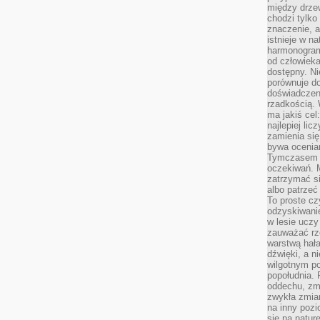
między drzew
chodzi tylko
znaczenie, a
istnieje w n
harmonogram
od człowieka
dostępny. Ni
porównuje do
doświadczeni
rzadkością.
ma jakiś cel
najlepiej li
zamienia się
bywa ocenia
Tymczasem la
oczekiwań. M
zatrzymać s
albo patrzeć
To proste cz
odzyskiwani
w lesie uczy
zauważać rze
warstwą hał
dźwięki, a n
wilgotnym p
popołudnia. 
oddechu, zmę
zwykła zmian
na inny pozi
się na natur