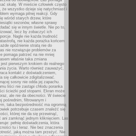
kać skalę. W mieście człowiek często
 że wszystko dzieje się natychmiast i
blem wymaga pilnej reakcji. Gdy
się wśród starych drzew, które
iesiątki sezonów, własne sprawy
ładać się w innym świetle. Nie po to,
lizować, lecz by zobaczyć ich
porcje. Nagle nie każda trudność
atastrofą, nie każda porażka końcem
 każde opóźnienie stratą nie do
Las nie rozwiązuje problemów za
le pomaga patrzeć na nie mniej
asem właśnie taka zmiana
 jest pierwszym krokiem do realnego
nia życia. Warto również zauważyć,
wraca kontakt z doświadczeniem,
a się całkowicie zdigitalizować.
nącej sosny nie odda jej zapachu.
mu liści nie zastąpi chłodu poranka
ści ścieżki pod stopami. Ekran może
raz, ale nie da obecności. W świecie
ej pośrednim, filtrowanym i
ym, taka bezpośredniość ma ogromną
owiek potrzebuje czasem znaleźć się
ości, której nie da się przewinąć,
ć ani zamknąć jednym kliknięciem. Las
feruje: pełnię doświadczenia, która
ości tu i teraz. Nie bez znaczenia
otność, jaką można tam przeżyć. Nie