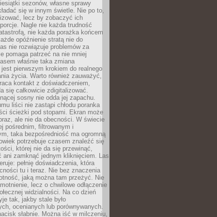
iesiątki sezonów, własne sprawy
ładać się w innym świetle. Nie po to,
lizować, lecz by zobaczyć ich
porcje. Nagle nie każda trudność
atastrofą, nie każda porażka końcem
 każde opóźnienie stratą nie do
Las nie rozwiązuje problemów za
le pomaga patrzeć na nie mniej
asem właśnie taka zmiana
 jest pierwszym krokiem do realnego
nia życia. Warto również zauważyć,
wraca kontakt z doświadczeniem,
a się całkowicie zdigitalizować.
nącej sosny nie odda jej zapachu.
mu liści nie zastąpi chłodu poranka
ści ścieżki pod stopami. Ekran może
raz, ale nie da obecności. W świecie
ej pośrednim, filtrowanym i
ym, taka bezpośredniość ma ogromną
owiek potrzebuje czasem znaleźć się
ości, której nie da się przewinąć,
ć ani zamknąć jednym kliknięciem. Las
feruje: pełnię doświadczenia, która
ości tu i teraz. Nie bez znaczenia
otność, jaką można tam przeżyć. Nie
motnienie, lecz o chwilowe odłączenie
połecznej widzialności. Na co dzień
je tak, jakby stale było
ch, ocenianych lub porównywanych.
nacisk słabnie. Można iść w milczeniu,