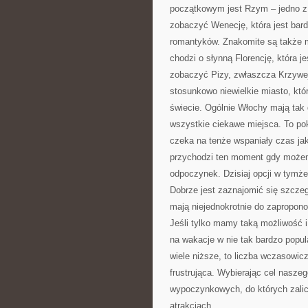
początkowym jest Rzym – jedno z 
zobaczyć Wenecję, która jest bar
romantyków. Znakomite są także m
chodzi o słynną Florencję, która j
zobaczyć Pizy, zwłaszcza Krzywej 
stosunkowo niewielkie miasto, któ
świecie. Ogólnie Włochy mają tak 
wszystkie ciekawe miejsca. To pok
czeka na tenże wspaniały czas jak
przychodzi ten moment gdy możem
odpoczynek. Dzisiaj opcji w tymże
Dobrze jest zaznajomić się szczeg
mają niejednokrotnie do zapropono
Jeśli tylko mamy taką możliwość 
na wakacje w nie tak bardzo popu
wiele niższe, to liczba wczasowic
frustrująca. Wybierając cel nasz
wypoczynkowych, do których zalicz
atrakcjach.