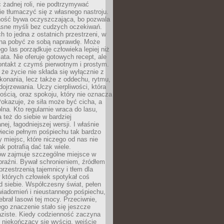
 żadnej roli, nie podtrzymywać
ie tłumaczyć się z własnego nastroju.
ość bywa oczyszczająca, bo pozwala
asne myśli bez cudzych oczekiwań.
ch to jedna z ostatnich przestrzeni, w
na pobyć ze sobą naprawdę. Może
ego las porządkuje człowieka lepiej niż
ata. Nie oferuje gotowych recept, ale
ontakt z czymś pierwotnym i prostym.
że życie nie składa się wyłącznie z
onania, lecz także z oddechu, rytmu,
 dojrzewania. Uczy cierpliwości, która
rnością, oraz spokoju, który nie oznacza
Pokazuje, że siła może być cicha, a
na. Kto regularnie wraca do lasu,
 też do siebie w bardziej
ej, łagodniejszej wersji. I właśnie
iecie pełnym pośpiechu tak bardzo
 miejsc, które niczego od nas nie
k potrafią dać tak wiele.
ów zajmuje szczególne miejsce w
braźni. Bywał schronieniem, źródłem
przestrzenią tajemnicy i tłem dla
 których człowiek spotykał coś
 siebie. Współczesny świat, pełen
wiadomień i nieustannego pośpiechu,
ebrał lasowi tej mocy. Przeciwnie,
jego znaczenie stało się jeszcze
aziste. Kiedy codzienność zaczyna
 niekończący się wyścig, wejście