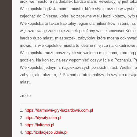
urokliwe miasto, a na dodatek bardzo stare. Rewelacyjny jest tak
Wielkopolski bądź Jarocin – miasto, które słynie przede wszystki
zajechać do Gniezna, które jak zapewne wielu ludzi kojarzy, było 
Wielkopolska to także kapitalny region dla miłośników historii, 
większą uwagę zasługuje zamek położony w miejscowości Kórnik.
bardzo dużo miast, miasteczek, zabytków, które można odkrywać 
mówić, iż wielkopolskie miasta to idealne miejsca na kilkudniowe 
Wielkopolska może poszczycić się wieloma miejscami, które są pr
godzien. Na koniec, należy wspomnieć oczywiście o Poznaniu. Pr
Wielkopolski, jednym z najciekawszych polskich miast. Wielkim 
zabytki, ale także to, iż Poznań ostatnio należy do szybko rozwi
miast.
źródło:
———————————
1.
https://darmowe-gry-hazardowe.com.pl
2.
https://dywity.com.pl
3.
https://ialterna.pl
4.
http://izolacjepoludnie.pl