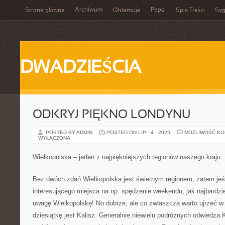
Archiwum
Pepsi
Strona główna
Okłamuje
Spis Treści
Syg
DWADZIEŚCIA
ODKRYJ PIĘKNO LONDYNU
POSTED BY ADMIN
POSTED ON LIP - 4 - 2025
MOŻLIWOŚĆ K
WYŁĄCZONA
Wielkopolska – jeden z najpiękniejszych regionów naszego kraju
Bez dwóch zdań Wielkopolska jest świetnym regionem, zatem jeśl
interesującego miejsca na np. spędzenie weekendu, jak najbardzi
uwagę Wielkopolskę! No dobrze, ale co zwłaszcza warto ujrzeć w
dziesiątkę jest Kalisz. Generalnie niewielu podróżnych odwiedza K