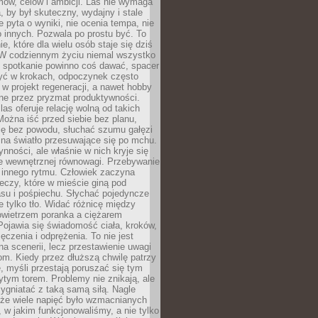
ów, celów i ambicji. Las nie wymaga
, by był skuteczny, wydajny i stale
e pyta o wyniki, nie ocenia tempa, nie
 innych. Pozwala po prostu być. To
e, które dla wielu osób staje się dziś
 W codziennym życiu niemal wszystko
: spotkanie powinno coś dawać, spacer
czyć w krokach, odpoczynek często
 w projekt regeneracji, a nawet hobby
ne przez pryzmat produktywności.
s oferuje relację wolną od takich
ożna iść przed siebie bez planu,
ię bez powodu, słuchać szumu gałęzi
 na światło przesuwające się po mchu.
ynności, ale właśnie w nich kryje się
e wewnętrznej równowagi. Przebywanie
 innego rytmu. Człowiek zaczyna
czy, które w mieście giną pod
asu i pośpiechu. Słychać pojedyncze
ie tylko tło. Widać różnicę między
owietrzem poranka a ciężarem
Pojawia się świadomość ciała, kroków,
czenia i odprężenia. To nie jest
a scenerii, lecz przestawienie uwagi
om. Kiedy przez dłuższą chwilę patrzy
ę, myśli przestają poruszać się tym
tym torem. Problemy nie znikają, ale
zygniatać z taką samą siłą. Nagle
 że wiele napięć było wzmacnianych
 w jakim funkcjonowaliśmy, a nie tylko