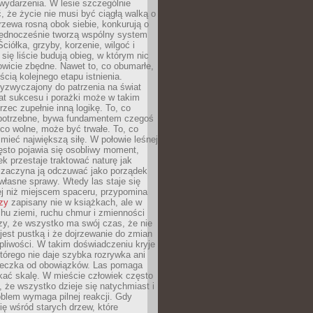
wydarzenia. W lesie szczególnie
 że życie nie musi być ciągłą walką o
zewa rosną obok siebie, konkurują o
 jednocześnie tworzą wspólny system
ciółka, grzyby, korzenie, wilgoć i
 się liście budują obieg, w którym nic
kowicie zbędne. Nawet to, co obumarłe,
ścią kolejnego etapu istnienia.
yzwyczajony do patrzenia na świat
at sukcesu i porażki może w takim
rzec zupełnie inną logikę. To, co
epotrzebne, bywa fundamentem czegoś
co wolne, może być trwałe. To, co
mieć największą siłę. W połowie leśnej
ęsto pojawia się osobliwy moment,
ek przestaje traktować naturę jak
a zaczyna ją odczuwać jako porządek
własne sprawy. Wtedy las staje się
j niż miejscem spaceru, przypomina
zy
zapisany nie w książkach, ale w
hu ziemi, ruchu chmur i zmienności
zy, że wszystko ma swój czas, że nie
jest pustką i że dojrzewanie do zmian
liwości. W takim doświadczeniu kryje
którego nie daje szybka rozrywka ani
ieczka od obowiązków. Las pomaga
kać skalę. W mieście człowiek często
 że wszystko dzieje się natychmiast i
blem wymaga pilnej reakcji. Gdy
się wśród starych drzew, które