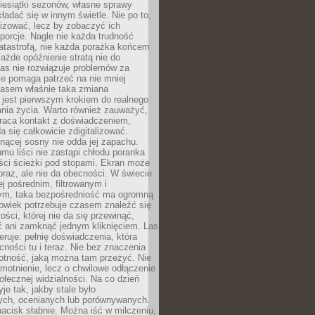
iesiątki sezonów, własne sprawy
ładać się w innym świetle. Nie po to,
lizować, lecz by zobaczyć ich
porcje. Nagle nie każda trudność
atastrofą, nie każda porażka końcem
 każde opóźnienie stratą nie do
Las nie rozwiązuje problemów za
le pomaga patrzeć na nie mniej
asem właśnie taka zmiana
 jest pierwszym krokiem do realnego
nia życia. Warto również zauważyć,
wraca kontakt z doświadczeniem,
a się całkowicie zdigitalizować.
nącej sosny nie odda jej zapachu.
mu liści nie zastąpi chłodu poranka
ści ścieżki pod stopami. Ekran może
raz, ale nie da obecności. W świecie
ej pośrednim, filtrowanym i
ym, taka bezpośredniość ma ogromną
owiek potrzebuje czasem znaleźć się
ości, której nie da się przewinąć,
ć ani zamknąć jednym kliknięciem. Las
feruje: pełnię doświadczenia, która
ości tu i teraz. Nie bez znaczenia
otność, jaką można tam przeżyć. Nie
motnienie, lecz o chwilowe odłączenie
połecznej widzialności. Na co dzień
je tak, jakby stale było
ch, ocenianych lub porównywanych.
nacisk słabnie. Można iść w milczeniu,