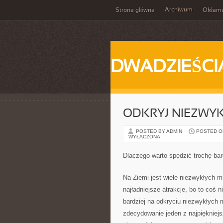
Archiwum
Strona główna
Okłam
DWADZIEŚCI
ODKRYJ NIEZWYK
POSTED BY ADMIN
POSTED ON 
WYŁĄCZONA
Dlaczego warto spędzić trochę ba
Na Ziemi jest wiele niezwykłych mi
najładniejsze atrakcje, bo to coś
bardziej na odkryciu niezwykłych 
zdecydowanie jeden z najpiękniej