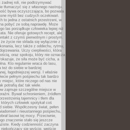
 żadnej roli, nie podtrzymywać
ie tłumaczyć się z własnego nastroju.
ość bywa oczyszczająca, bo pozwala
asne myśli bez cudzych oczekiwań.
ch to jedna z ostatnich przestrzeni, w
na pobyć ze sobą naprawdę. Może
ego las porządkuje człowieka lepiej niż
ata. Nie oferuje gotowych recept, ale
ontakt z czymś pierwotnym i prostym.
że życie nie składa się wyłącznie z
onania, lecz także z oddechu, rytmu,
 dojrzewania. Uczy cierpliwości, która
rnością, oraz spokoju, który nie oznacza
Pokazuje, że siła może być cicha, a
na. Kto regularnie wraca do lasu,
 też do siebie w bardziej
ej, łagodniejszej wersji. I właśnie
iecie pełnym pośpiechu tak bardzo
 miejsc, które niczego od nas nie
k potrafią dać tak wiele.
ów zajmuje szczególne miejsce w
braźni. Bywał schronieniem, źródłem
przestrzenią tajemnicy i tłem dla
 których człowiek spotykał coś
 siebie. Współczesny świat, pełen
wiadomień i nieustannego pośpiechu,
ebrał lasowi tej mocy. Przeciwnie,
jego znaczenie stało się jeszcze
aziste. Kiedy codzienność zaczyna
 niekończący się wyścig, wejście