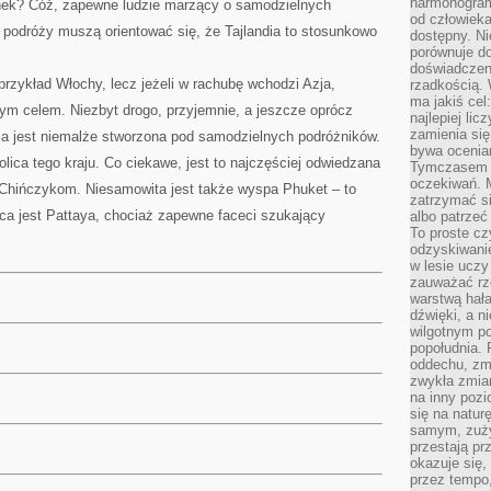
harmonogram
unek? Cóż, zapewne ludzie marzący o samodzielnych
od człowieka
 podróży muszą orientować się, że Tajlandia to stosunkowo
dostępny. Ni
porównuje do
doświadczeni
przykład Włochy, lecz jeżeli w rachubę wchodzi Azja,
rzadkością.
ma jakiś cel
zym celem. Niezbyt drogo, przyjemnie, a jeszcze oprócz
najlepiej li
zamienia się
ia jest niemalże stworzona pod samodzielnych podróżników.
bywa ocenia
lica tego kraju. Co ciekawe, jest to najczęściej odwiedzana
Tymczasem la
oczekiwań. M
i Chińczykom. Niesamowita jest także wyspa Phuket – to
zatrzymać s
ąca jest Pattaya, chociaż zapewne faceci szukający
albo patrzeć
To proste cz
odzyskiwani
w lesie uczy
zauważać rze
warstwą hał
dźwięki, a n
wilgotnym p
popołudnia. 
oddechu, zmę
zwykła zmian
na inny pozi
się na natur
samym, zuży
przestają pr
okazuje się,
przez tempo,