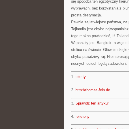
się spodoba ten egzotyczny kier
wyprawach, bez korzystania z biur
prosta destynacja.
Pewnie są łatwiejsze państwa, na 
Tajlandia jest chyba najwspanials
tego można powiedzieć, iż Tajland
Wspaniały jest Bangkok, a więc sto
stolica na świecie. Głównie dzięk
chyba prawdziwy raj. Nieinteresuj
nocnych uciech będą zadowoleni.
1.
teksty
2.
http://thomas-fein.de
3.
Sprawdź ten artykuł
4.
felietony