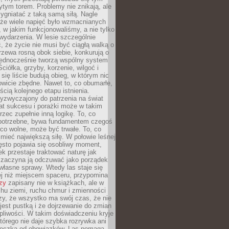
tym torem. Problemy nie znikają, ale
zygniatać z taką samą siłą. Nagle
 że wiele napięć było wzmacnianych
 w jakim funkcjonowaliśmy, a nie tylko
wydarzenia. W lesie szczególnie
 że życie nie musi być ciągłą walką o
zewa rosną obok siebie, konkurują o
 jednocześnie tworzą wspólny system
ciółka, grzyby, korzenie, wilgoć i
 się liście budują obieg, w którym nic
kowicie zbędne. Nawet to, co obumarłe,
ścią kolejnego etapu istnienia.
yzwyczajony do patrzenia na świat
at sukcesu i porażki może w takim
rzec zupełnie inną logikę. To, co
epotrzebne, bywa fundamentem czegoś
co wolne, może być trwałe. To, co
mieć największą siłę. W połowie leśnej
ęsto pojawia się osobliwy moment,
ek przestaje traktować naturę jak
a zaczyna ją odczuwać jako porządek
własne sprawy. Wtedy las staje się
j niż miejscem spaceru, przypomina
zy
zapisany nie w książkach, ale w
hu ziemi, ruchu chmur i zmienności
zy, że wszystko ma swój czas, że nie
jest pustką i że dojrzewanie do zmian
liwości. W takim doświadczeniu kryje
którego nie daje szybka rozrywka ani
ieczka od obowiązków. Las pomaga