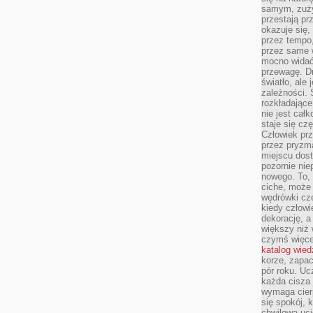
samym, zuży
przestają pr
okazuje się,
przez tempo,
przez same 
mocno widać,
przewagę. Dr
światło, ale
zależności. Ś
rozkładające
nie jest cał
staje się czę
Człowiek prz
przez pryzm
miejscu dost
pozornie ni
nowego. To, 
ciche, może 
wędrówki cz
kiedy człowi
dekorację, 
większy niż 
czymś więce
katalog wied
korze, zapac
pór roku. Uc
każda cisza 
wymaga cierp
się spokój, 
chwilowa uc