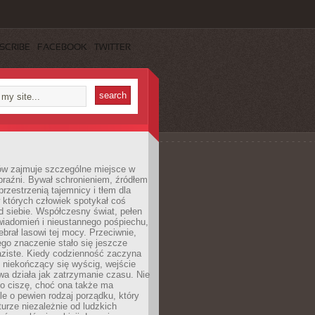
SCRIBE
FACEBOOK
TWITTER
ów zajmuje szczególne miejsce w
braźni. Bywał schronieniem, źródłem
przestrzenią tajemnicy i tłem dla
 których człowiek spotykał coś
 siebie. Współczesny świat, pełen
wiadomień i nieustannego pośpiechu,
ebrał lasowi tej mocy. Przeciwnie,
jego znaczenie stało się jeszcze
aziste. Kiedy codzienność zaczyna
 niekończący się wyścig, wejście
a działa jak zatrzymanie czasu. Nie
 o ciszę, choć ona także ma
le o pewien rodzaj porządku, który
aturze niezależnie od ludzkich