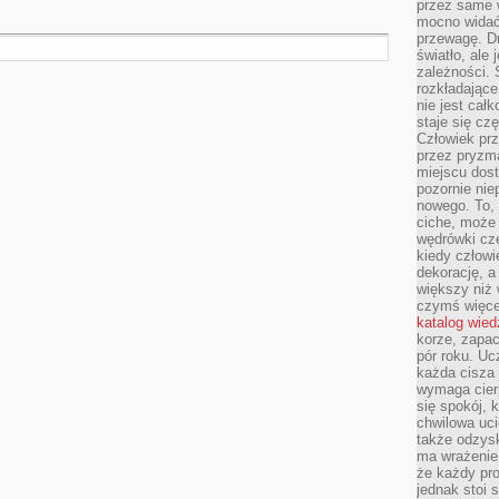
przez same 
mocno widać,
przewagę. Dr
światło, ale
zależności. Ś
rozkładające
nie jest cał
staje się czę
Człowiek prz
przez pryzm
miejscu dost
pozornie ni
nowego. To, 
ciche, może 
wędrówki cz
kiedy człowi
dekorację, 
większy niż 
czymś więce
katalog wied
korze, zapac
pór roku. Uc
każda cisza 
wymaga cierp
się spokój, 
chwilowa uc
także odzys
ma wrażenie,
że każdy pro
jednak stoi 