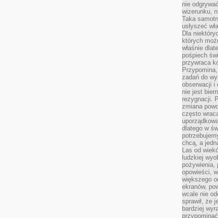
nie odgrywać
wizerunku, n
Taka samotn
usłyszeć wł
Dla niektóry
których moż
właśnie dlat
pośpiech świ
przywraca k
Przypomina, 
zadań do wyk
obserwacji i
nie jest bie
rezygnacji. 
zmiana powol
często wraca
uporządkowan
dlatego w św
potrzebujemy
chcą, a jedna
Las od wiek
ludzkiej wyo
pożywienia, 
opowieści, w
większego od
ekranów, po
wcale nie od
sprawił, że 
bardziej wyr
przypominać