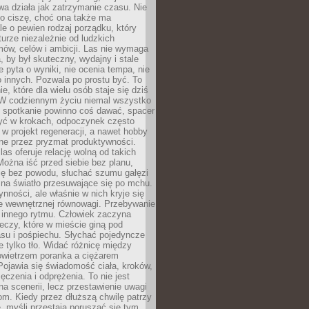
a działa jak zatrzymanie czasu. Nie
 o ciszę, choć ona także ma
le o pewien rodzaj porządku, który
aturze niezależnie od ludzkich
ów, celów i ambicji. Las nie wymaga
, by był skuteczny, wydajny i stale
e pyta o wyniki, nie ocenia tempa, nie
 innych. Pozwala po prostu być. To
e, które dla wielu osób staje się dziś
 W codziennym życiu niemal wszystko
: spotkanie powinno coś dawać, spacer
czyć w krokach, odpoczynek często
 w projekt regeneracji, a nawet hobby
ne przez pryzmat produktywności.
s oferuje relację wolną od takich
ożna iść przed siebie bez planu,
ię bez powodu, słuchać szumu gałęzi
 na światło przesuwające się po mchu.
ynności, ale właśnie w nich kryje się
e wewnętrznej równowagi. Przebywanie
 innego rytmu. Człowiek zaczyna
czy, które w mieście giną pod
asu i pośpiechu. Słychać pojedyncze
ie tylko tło. Widać różnicę między
owietrzem poranka a ciężarem
Pojawia się świadomość ciała, kroków,
czenia i odprężenia. To nie jest
a scenerii, lecz przestawienie uwagi
om. Kiedy przez dłuższą chwilę patrzy
ę, myśli przestają poruszać się tym