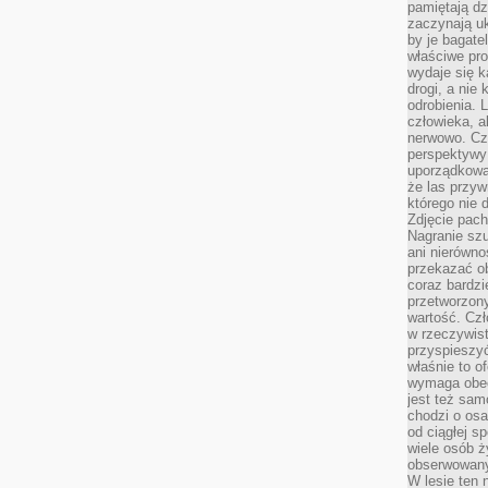
pamiętają dz
zaczynają uk
by je bagate
właściwe pro
wydaje się k
drogi, a nie
odrobienia. 
człowieka, a
nerwowo. Cz
perspektywy
uporządkowa
że las przy
którego nie d
Zdjęcie pach
Nagranie szu
ani nierówno
przekazać ob
coraz bardzi
przetworzon
wartość. Czł
w rzeczywist
przyspieszy
właśnie to o
wymaga obecn
jest też sam
chodzi o osa
od ciągłej s
wiele osób ży
obserwowany
W lesie ten 