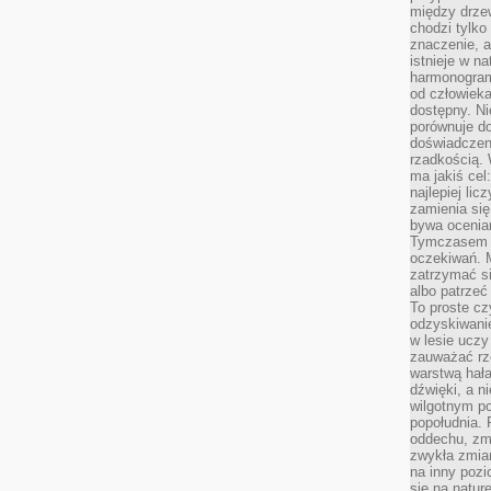
między drzew
chodzi tylko
znaczenie, a
istnieje w n
harmonogram
od człowieka
dostępny. Ni
porównuje do
doświadczeni
rzadkością.
ma jakiś cel
najlepiej li
zamienia się
bywa ocenia
Tymczasem la
oczekiwań. M
zatrzymać s
albo patrzeć
To proste cz
odzyskiwani
w lesie uczy
zauważać rze
warstwą hał
dźwięki, a n
wilgotnym p
popołudnia. 
oddechu, zmę
zwykła zmian
na inny pozi
się na natur