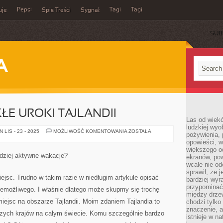
Pepsi
Tagi
Tagi
uje
Spis Treści
Sygnał
SUB
A
ŁE UROKI TAJLANDII
Las od wiek
ludzkiej wyo
ODKRYJ
LIS - 23 - 2025
MOŻLIWOŚĆ KOMENTOWANIA
ZOSTAŁA
pożywienia, 
NIEZWYKŁE
opowieści, w
UROKI
TAJLANDII
większego od
rdziej aktywne wakacje?
ekranów, po
wcale nie od
sprawił, że 
ejsc. Trudno w takim razie w niedługim artykule opisać
bardziej wyr
przypominać
 niemożliwego. I właśnie dlatego może skupmy się trochę
między drzew
miejsc na obszarze Tajlandii. Moim zdaniem Tajlandia to
chodzi tylko
znaczenie, a
szych krajów na całym świecie. Komu szczególnie bardzo
istnieje w n