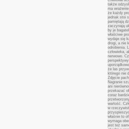
także odzys
ma wrażenie,
że każdy pro
jednak stoi 
pamiętają dz
zaczynają uk
by je bagate
właściwe pro
wydaje się k
drogi, a nie
odrobienia. 
człowieka, a
nerwowo. Cz
perspektywy
uporządkowa
że las przy
którego nie d
Zdjęcie pach
Nagranie szu
ani nierówno
przekazać ob
coraz bardzi
przetworzon
wartość. Czł
w rzeczywist
przyspieszy
właśnie to o
wymaga obecn
jest też sam