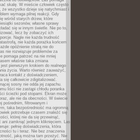
kać skalę. W mieście człowiek często
 że wszystko dzieje się natychmiast i
blem wymaga pilnej reakcji. Gdy
się wśród starych drzew, które
iesiątki sezonów, własne sprawy
ładać się w innym świetle. Nie po to,
lizować, lecz by zobaczyć ich
porcje. Nagle nie każda trudność
atastrofą, nie każda porażka końcem
 każde opóźnienie stratą nie do
Las nie rozwiązuje problemów za
le pomaga patrzeć na nie mniej
asem właśnie taka zmiana
 jest pierwszym krokiem do realnego
nia życia. Warto również zauważyć,
wraca kontakt z doświadczeniem,
a się całkowicie zdigitalizować.
nącej sosny nie odda jej zapachu.
mu liści nie zastąpi chłodu poranka
ści ścieżki pod stopami. Ekran może
raz, ale nie da obecności. W świecie
ej pośrednim, filtrowanym i
ym, taka bezpośredniość ma ogromną
owiek potrzebuje czasem znaleźć się
ości, której nie da się przewinąć,
ć ani zamknąć jednym kliknięciem. Las
feruje: pełnię doświadczenia, która
ości tu i teraz. Nie bez znaczenia
otność, jaką można tam przeżyć. Nie