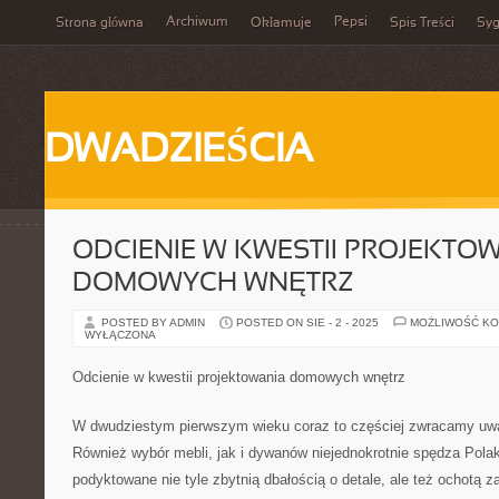
Archiwum
Pepsi
Strona główna
Okłamuje
Spis Treści
Syg
DWADZIEŚCIA
ODCIENIE W KWESTII PROJEKTO
DOMOWYCH WNĘTRZ
POSTED BY ADMIN
POSTED ON SIE - 2 - 2025
MOŻLIWOŚĆ K
WYŁĄCZONA
Odcienie w kwestii projektowania domowych wnętrz
W dwudziestym pierwszym wieku coraz to częściej zwracamy uw
Również wybór mebli, jak i dywanów niejednokrotnie spędza Pola
podyktowane nie tyle zbytnią dbałością o detale, ale też ochotą