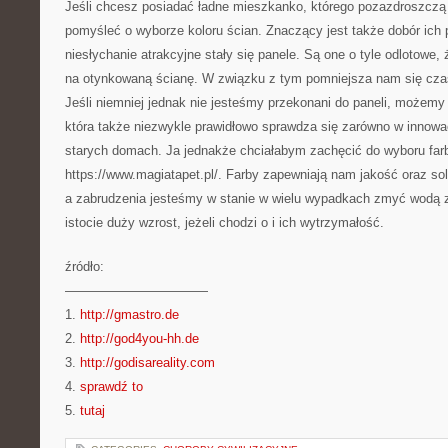
Jeśli chcesz posiadać ładne mieszkanko, którego pozazdroszczą 
pomyśleć o wyborze koloru ścian. Znaczący jest także dobór ich 
niesłychanie atrakcyjne stały się panele. Są one o tyle odlotowe,
na otynkowaną ścianę. W związku z tym pomniejsza nam się czas
Jeśli niemniej jednak nie jesteśmy przekonani do paneli, możemy
która także niezwykle prawidłowo sprawdza się zarówno w innow
starych domach. Ja jednakże chciałabym zachęcić do wyboru farb
https://www.magiatapet.pl/. Farby zapewniają nam jakość oraz sol
a zabrudzenia jesteśmy w stanie w wielu wypadkach zmyć wodą z
istocie duży wzrost, jeżeli chodzi o i ich wytrzymałość.
źródło:
———————————
1.
http://gmastro.de
2.
http://god4you-hh.de
3.
http://godisareality.com
4.
sprawdź to
5.
tutaj