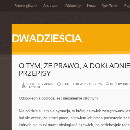
Archiwum
Pepsi
Strona główna
Okłamuje
Spis Treści
Syg
DWADZIEŚCIA
O TYM, ŻE PRAWO, A DOKŁADNIE 
PRZEPISY
POSTED BY ADMIN
POSTED ON WRZ - 18 - 2025
MOŻLIWOŚĆ 
WYŁĄCZONA
Odpowiednia podłoga jest niezmiernie istotnym
Nie od dzisiaj istnieje sytuacja, w której człowiek zastępowany j
boi się wręcz, że straci prace, albowiem ich praca pozostanie za
których nie musi nawet obsługiwać człowiek, bo perfekcyjnie radz