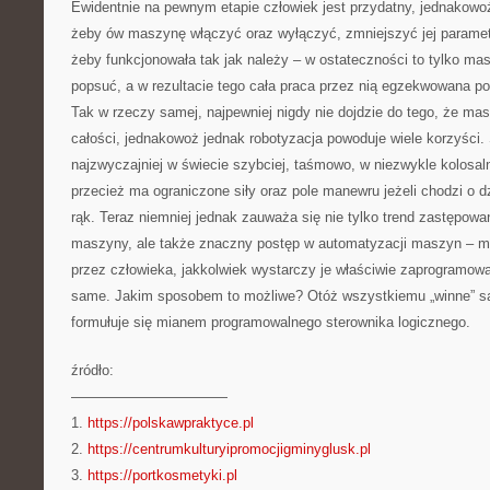
Ewidentnie na pewnym etapie człowiek jest przydatny, jednakowoż 
żeby ów maszynę włączyć oraz wyłączyć, zmniejszyć jej paramet
żeby funkcjonowała tak jak należy – w ostateczności to tylko m
popsuć, a w rezultacie tego cała praca przez nią egzekwowana po
Tak w rzeczy samej, najpewniej nigdy nie dojdzie do tego, że ma
całości, jednakowoż jednak robotyzacja powoduje wiele korzyści.
najzwyczajniej w świecie szybciej, taśmowo, w niezwykle kolosaln
przecież ma ograniczone siły oraz pole manewru jeżeli chodzi o 
rąk. Teraz niemniej jednak zauważa się nie tylko trend zastępowa
maszyny, ale także znaczny postęp w automatyzacji maszyn – ma
przez człowieka, jakkolwiek wystarczy je właściwie zaprogramow
same. Jakim sposobem to możliwe? Otóż wszystkiemu „winne” są 
formułuje się mianem programowalnego sterownika logicznego.
źródło:
———————————
1.
https://polskawpraktyce.pl
2.
https://centrumkulturyipromocjigminyglusk.pl
3.
https://portkosmetyki.pl