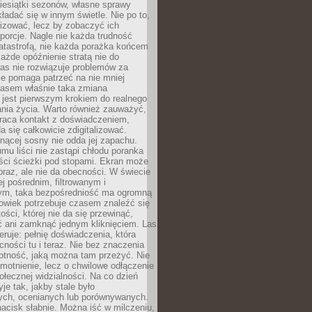
iesiątki sezonów, własne sprawy
ładać się w innym świetle. Nie po to,
lizować, lecz by zobaczyć ich
porcje. Nagle nie każda trudność
atastrofą, nie każda porażka końcem
 każde opóźnienie stratą nie do
Las nie rozwiązuje problemów za
le pomaga patrzeć na nie mniej
asem właśnie taka zmiana
 jest pierwszym krokiem do realnego
nia życia. Warto również zauważyć,
wraca kontakt z doświadczeniem,
a się całkowicie zdigitalizować.
nącej sosny nie odda jej zapachu.
mu liści nie zastąpi chłodu poranka
ści ścieżki pod stopami. Ekran może
raz, ale nie da obecności. W świecie
ej pośrednim, filtrowanym i
ym, taka bezpośredniość ma ogromną
owiek potrzebuje czasem znaleźć się
ości, której nie da się przewinąć,
ć ani zamknąć jednym kliknięciem. Las
feruje: pełnię doświadczenia, która
ości tu i teraz. Nie bez znaczenia
otność, jaką można tam przeżyć. Nie
motnienie, lecz o chwilowe odłączenie
połecznej widzialności. Na co dzień
je tak, jakby stale było
ch, ocenianych lub porównywanych.
nacisk słabnie. Można iść w milczeniu,