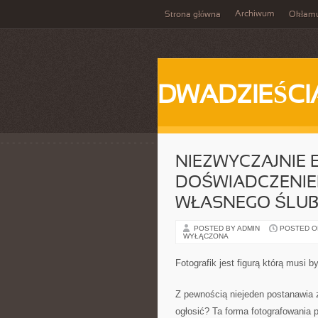
Archiwum
Strona główna
Okłam
DWADZIEŚCI
NIEZWYCZAJNIE
DOŚWIADCZENIEM
WŁASNEGO ŚLU
POSTED BY ADMIN
POSTED ON 
WYŁĄCZONA
Fotografik jest figurą którą musi 
Z pewnością niejeden postanawia 
ogłosić? Ta forma fotografowania 