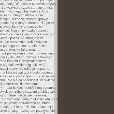
kać skalę. W mieście człowiek często
 że wszystko dzieje się natychmiast i
blem wymaga pilnej reakcji. Gdy
się wśród starych drzew, które
iesiątki sezonów, własne sprawy
ładać się w innym świetle. Nie po to,
lizować, lecz by zobaczyć ich
porcje. Nagle nie każda trudność
atastrofą, nie każda porażka końcem
 każde opóźnienie stratą nie do
Las nie rozwiązuje problemów za
le pomaga patrzeć na nie mniej
asem właśnie taka zmiana
 jest pierwszym krokiem do realnego
nia życia. Warto również zauważyć,
wraca kontakt z doświadczeniem,
a się całkowicie zdigitalizować.
nącej sosny nie odda jej zapachu.
mu liści nie zastąpi chłodu poranka
ści ścieżki pod stopami. Ekran może
raz, ale nie da obecności. W świecie
ej pośrednim, filtrowanym i
ym, taka bezpośredniość ma ogromną
owiek potrzebuje czasem znaleźć się
ości, której nie da się przewinąć,
ć ani zamknąć jednym kliknięciem. Las
feruje: pełnię doświadczenia, która
ości tu i teraz. Nie bez znaczenia
otność, jaką można tam przeżyć. Nie