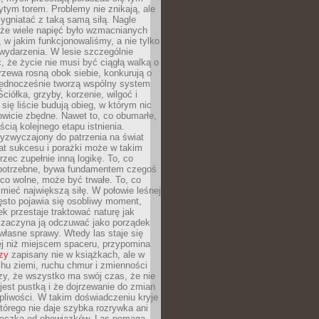
tym torem. Problemy nie znikają, ale
zygniatać z taką samą siłą. Nagle
 że wiele napięć było wzmacnianych
 w jakim funkcjonowaliśmy, a nie tylko
wydarzenia. W lesie szczególnie
 że życie nie musi być ciągłą walką o
zewa rosną obok siebie, konkurują o
 jednocześnie tworzą wspólny system
ciółka, grzyby, korzenie, wilgoć i
 się liście budują obieg, w którym nic
kowicie zbędne. Nawet to, co obumarłe,
ścią kolejnego etapu istnienia.
yzwyczajony do patrzenia na świat
at sukcesu i porażki może w takim
rzec zupełnie inną logikę. To, co
epotrzebne, bywa fundamentem czegoś
co wolne, może być trwałe. To, co
mieć największą siłę. W połowie leśnej
ęsto pojawia się osobliwy moment,
ek przestaje traktować naturę jak
a zaczyna ją odczuwać jako porządek
własne sprawy. Wtedy las staje się
j niż miejscem spaceru, przypomina
zy
zapisany nie w książkach, ale w
hu ziemi, ruchu chmur i zmienności
zy, że wszystko ma swój czas, że nie
jest pustką i że dojrzewanie do zmian
liwości. W takim doświadczeniu kryje
którego nie daje szybka rozrywka ani
ieczka od obowiązków. Las pomaga