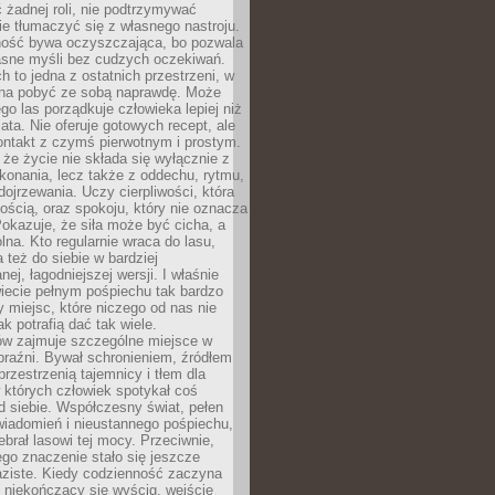
 żadnej roli, nie podtrzymywać
ie tłumaczyć się z własnego nastroju.
ość bywa oczyszczająca, bo pozwala
asne myśli bez cudzych oczekiwań.
ch to jedna z ostatnich przestrzeni, w
na pobyć ze sobą naprawdę. Może
ego las porządkuje człowieka lepiej niż
ata. Nie oferuje gotowych recept, ale
ontakt z czymś pierwotnym i prostym.
że życie nie składa się wyłącznie z
onania, lecz także z oddechu, rytmu,
 dojrzewania. Uczy cierpliwości, która
rnością, oraz spokoju, który nie oznacza
Pokazuje, że siła może być cicha, a
na. Kto regularnie wraca do lasu,
 też do siebie w bardziej
ej, łagodniejszej wersji. I właśnie
iecie pełnym pośpiechu tak bardzo
 miejsc, które niczego od nas nie
k potrafią dać tak wiele.
ów zajmuje szczególne miejsce w
braźni. Bywał schronieniem, źródłem
przestrzenią tajemnicy i tłem dla
 których człowiek spotykał coś
 siebie. Współczesny świat, pełen
wiadomień i nieustannego pośpiechu,
ebrał lasowi tej mocy. Przeciwnie,
jego znaczenie stało się jeszcze
aziste. Kiedy codzienność zaczyna
 niekończący się wyścig, wejście