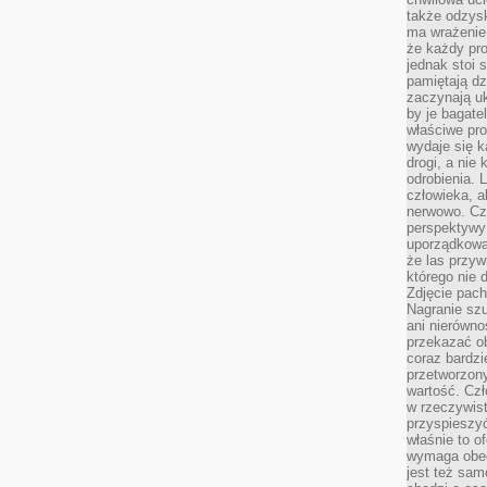
także odzys
ma wrażenie,
że każdy pro
jednak stoi 
pamiętają dz
zaczynają uk
by je bagate
właściwe pro
wydaje się k
drogi, a nie
odrobienia. 
człowieka, a
nerwowo. Cz
perspektywy
uporządkowa
że las przy
którego nie d
Zdjęcie pach
Nagranie szu
ani nierówno
przekazać ob
coraz bardzi
przetworzon
wartość. Czł
w rzeczywist
przyspieszy
właśnie to o
wymaga obecn
jest też sam