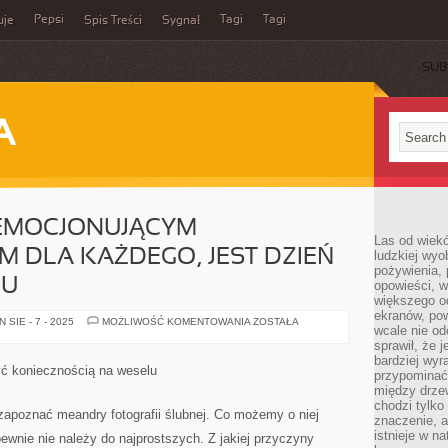
Pepsi
Tagi
Tagi
uje
Spis Treści
Sygnał
SUB
A
 EMOCJONUJĄCYM
Las od wiek
 DLA KAŻDEGO, JEST DZIEŃ
ludzkiej wyo
pożywienia, 
BU
opowieści, w
większego od
ekranów, po
NIEZWYCZAJNIE
SIE - 7 - 2025
MOŻLIWOŚĆ KOMENTOWANIA
ZOSTAŁA
wcale nie od
EMOCJONUJĄCYM
DOŚWIADCZENIEM
sprawił, że 
DLA
bardziej wyr
KAŻDEGO,
być koniecznością na weselu
przypominać
JEST
DZIEŃ
między drzew
WŁASNEGO
chodzi tylko
ŚLUBU
zapoznać meandry fotografii ślubnej. Co możemy o niej
znaczenie, a
istnieje w n
pewnie nie należy do najprostszych. Z jakiej przyczyny