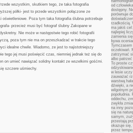
harmonogram
rzede wszystkim, skutkiem tego, że taka fotografia
od człowieka
dostępny. Ni
yższej półki- jest to przede wszystkim połączone ze
porównuje do
oświetleniowe. Poza tym taka fotografia ślubna potrzebuje
doświadczeni
rzadkością.
grafa- przecież musi być fotograf ślubny Zakopane w
ma jakiś cel
najlepiej li
dyskretny. Nie może w następstwie tego robić fotografii
zamienia się
życzą, poza tym nie ma on przeszkadzać w trakcie tego
bywa ocenia
Tymczasem la
ci idealne chwile. Wiadomo, ze jest to najistotniejszy
oczekiwań. M
ie tego jej musi poświęcić czas, niemniej jednak też się do
zatrzymać s
albo patrzeć
en on umieć nawiązać solidny kontakt ze wszelkimi gośćmi.
To proste cz
odzyskiwani
się szczere uśmiechy.
w lesie uczy
zauważać rze
warstwą hał
dźwięki, a n
wilgotnym p
popołudnia. 
oddechu, zmę
zwykła zmian
na inny pozi
się na natur
samym, zuży
przestają pr
okazuje się,
przez tempo,