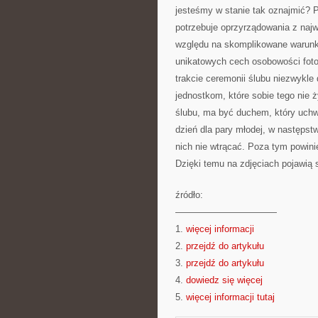
jesteśmy w stanie tak oznajmić? P
potrzebuje oprzyrządowania z najw
względu na skomplikowane warunki 
unikatowych cech osobowości foto
trakcie ceremonii ślubu niezwykle 
jednostkom, które sobie tego nie 
ślubu, ma być duchem, który uchwy
dzień dla pary młodej, w następstw
nich nie wtrącać. Poza tym powini
Dzięki temu na zdjęciach pojawią 
źródło:
———————————
1.
więcej informacji
2.
przejdź do artykułu
3.
przejdź do artykułu
4.
dowiedz się więcej
5.
więcej informacji tutaj