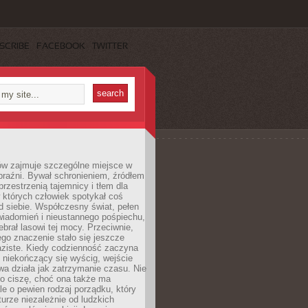
SCRIBE
FACEBOOK
TWITTER
ów zajmuje szczególne miejsce w
braźni. Bywał schronieniem, źródłem
przestrzenią tajemnicy i tłem dla
 których człowiek spotykał coś
 siebie. Współczesny świat, pełen
wiadomień i nieustannego pośpiechu,
ebrał lasowi tej mocy. Przeciwnie,
jego znaczenie stało się jeszcze
aziste. Kiedy codzienność zaczyna
 niekończący się wyścig, wejście
a działa jak zatrzymanie czasu. Nie
 o ciszę, choć ona także ma
le o pewien rodzaj porządku, który
aturze niezależnie od ludzkich