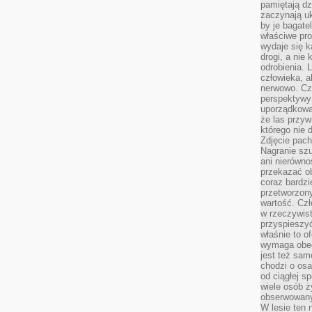
pamiętają dz
zaczynają uk
by je bagate
właściwe pro
wydaje się k
drogi, a nie
odrobienia. 
człowieka, a
nerwowo. Cz
perspektywy
uporządkowa
że las przy
którego nie d
Zdjęcie pach
Nagranie szu
ani nierówno
przekazać ob
coraz bardzi
przetworzon
wartość. Czł
w rzeczywist
przyspieszy
właśnie to o
wymaga obecn
jest też sam
chodzi o osa
od ciągłej s
wiele osób ży
obserwowany
W lesie ten 