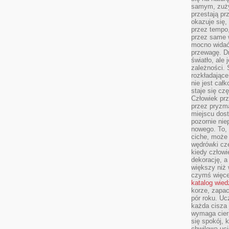
samym, zuży
przestają pr
okazuje się,
przez tempo,
przez same 
mocno widać,
przewagę. Dr
światło, ale
zależności. Ś
rozkładające
nie jest cał
staje się czę
Człowiek prz
przez pryzm
miejscu dost
pozornie ni
nowego. To, 
ciche, może 
wędrówki cz
kiedy człowi
dekorację, 
większy niż 
czymś więce
katalog wied
korze, zapac
pór roku. Uc
każda cisza 
wymaga cierp
się spokój, 
chwilowa uc