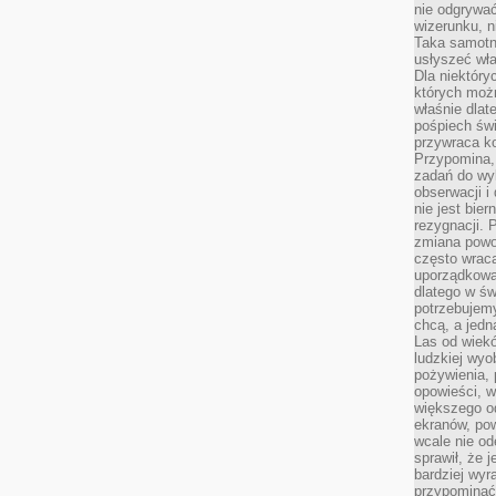
nie odgrywać
wizerunku, n
Taka samotn
usłyszeć wł
Dla niektóry
których moż
właśnie dlat
pośpiech świ
przywraca k
Przypomina, 
zadań do wyk
obserwacji i
nie jest bie
rezygnacji. 
zmiana powol
często wraca
uporządkowan
dlatego w św
potrzebujemy
chcą, a jedna
Las od wiek
ludzkiej wyo
pożywienia, 
opowieści, w
większego od
ekranów, po
wcale nie od
sprawił, że 
bardziej wyr
przypominać