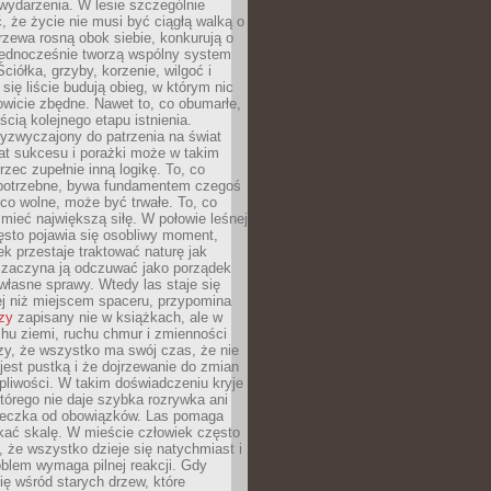
wydarzenia. W lesie szczególnie
 że życie nie musi być ciągłą walką o
zewa rosną obok siebie, konkurują o
 jednocześnie tworzą wspólny system
ciółka, grzyby, korzenie, wilgoć i
 się liście budują obieg, w którym nic
kowicie zbędne. Nawet to, co obumarłe,
ścią kolejnego etapu istnienia.
yzwyczajony do patrzenia na świat
at sukcesu i porażki może w takim
rzec zupełnie inną logikę. To, co
epotrzebne, bywa fundamentem czegoś
co wolne, może być trwałe. To, co
mieć największą siłę. W połowie leśnej
ęsto pojawia się osobliwy moment,
ek przestaje traktować naturę jak
a zaczyna ją odczuwać jako porządek
własne sprawy. Wtedy las staje się
j niż miejscem spaceru, przypomina
zy
zapisany nie w książkach, ale w
hu ziemi, ruchu chmur i zmienności
zy, że wszystko ma swój czas, że nie
jest pustką i że dojrzewanie do zmian
liwości. W takim doświadczeniu kryje
którego nie daje szybka rozrywka ani
ieczka od obowiązków. Las pomaga
kać skalę. W mieście człowiek często
 że wszystko dzieje się natychmiast i
blem wymaga pilnej reakcji. Gdy
się wśród starych drzew, które