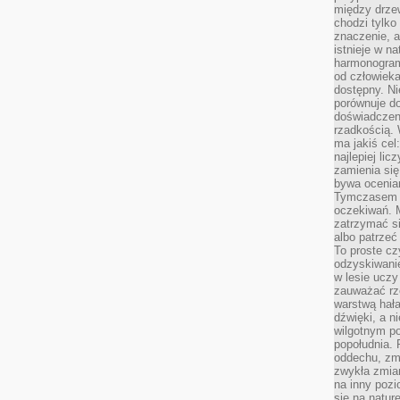
między drzew
chodzi tylko
znaczenie, a
istnieje w n
harmonogram
od człowieka
dostępny. Ni
porównuje do
doświadczeni
rzadkością.
ma jakiś cel
najlepiej li
zamienia się
bywa ocenia
Tymczasem la
oczekiwań. M
zatrzymać s
albo patrzeć
To proste cz
odzyskiwani
w lesie uczy
zauważać rze
warstwą hał
dźwięki, a n
wilgotnym p
popołudnia. 
oddechu, zmę
zwykła zmian
na inny pozi
się na natur