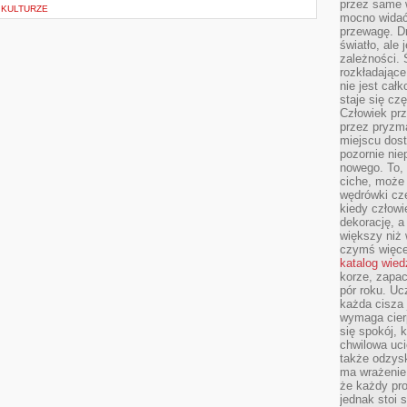
przez same 
W KULTURZE
mocno widać,
przewagę. Dr
światło, ale
zależności. Ś
rozkładające
nie jest cał
staje się czę
Człowiek prz
przez pryzm
miejscu dost
pozornie ni
nowego. To, 
ciche, może 
wędrówki cz
kiedy człowi
dekorację, 
większy niż 
czymś więce
katalog wied
korze, zapac
pór roku. Uc
każda cisza 
wymaga cierp
się spokój, 
chwilowa uc
także odzys
ma wrażenie,
że każdy pro
jednak stoi 