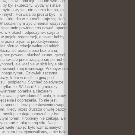
ów, celów i ambicji. Las nie wymaga
, by był skuteczny, wydajny i stale
e pyta o wyniki, nie ocenia tempa, nie
 innych. Pozwala po prostu być. To
e, które dla wielu osób staje się dziś
 W codziennym życiu niemal wszystko
: spotkanie powinno coś dawać, spacer
czyć w krokach, odpoczynek często
 w projekt regeneracji, a nawet hobby
ne przez pryzmat produktywności.
s oferuje relację wolną od takich
ożna iść przed siebie bez planu,
ię bez powodu, słuchać szumu gałęzi
 na światło przesuwające się po mchu.
ynności, ale właśnie w nich kryje się
e wewnętrznej równowagi. Przebywanie
 innego rytmu. Człowiek zaczyna
czy, które w mieście giną pod
asu i pośpiechu. Słychać pojedyncze
ie tylko tło. Widać różnicę między
owietrzem poranka a ciężarem
Pojawia się świadomość ciała, kroków,
czenia i odprężenia. To nie jest
a scenerii, lecz przestawienie uwagi
om. Kiedy przez dłuższą chwilę patrzy
ę, myśli przestają poruszać się tym
tym torem. Problemy nie znikają, ale
zygniatać z taką samą siłą. Nagle
 że wiele napięć było wzmacnianych
 w jakim funkcjonowaliśmy, a nie tylko