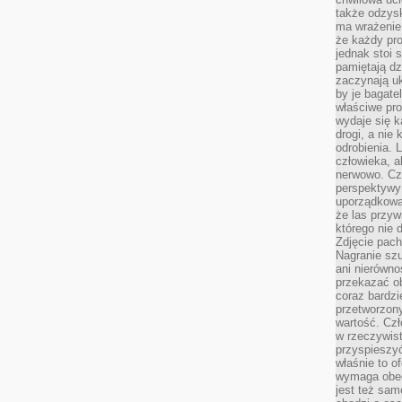
także odzys
ma wrażenie,
że każdy pro
jednak stoi 
pamiętają dz
zaczynają uk
by je bagate
właściwe pro
wydaje się k
drogi, a nie
odrobienia. 
człowieka, a
nerwowo. Cz
perspektywy
uporządkowa
że las przy
którego nie d
Zdjęcie pach
Nagranie szu
ani nierówno
przekazać ob
coraz bardzi
przetworzon
wartość. Czł
w rzeczywist
przyspieszy
właśnie to o
wymaga obecn
jest też sam