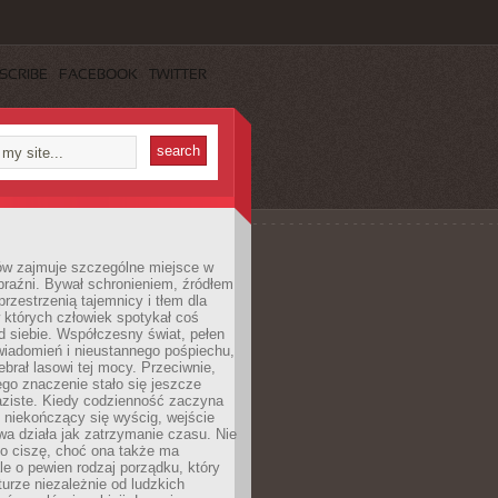
SCRIBE
FACEBOOK
TWITTER
ów zajmuje szczególne miejsce w
braźni. Bywał schronieniem, źródłem
przestrzenią tajemnicy i tłem dla
 których człowiek spotykał coś
 siebie. Współczesny świat, pełen
wiadomień i nieustannego pośpiechu,
ebrał lasowi tej mocy. Przeciwnie,
jego znaczenie stało się jeszcze
aziste. Kiedy codzienność zaczyna
 niekończący się wyścig, wejście
a działa jak zatrzymanie czasu. Nie
 o ciszę, choć ona także ma
le o pewien rodzaj porządku, który
aturze niezależnie od ludzkich