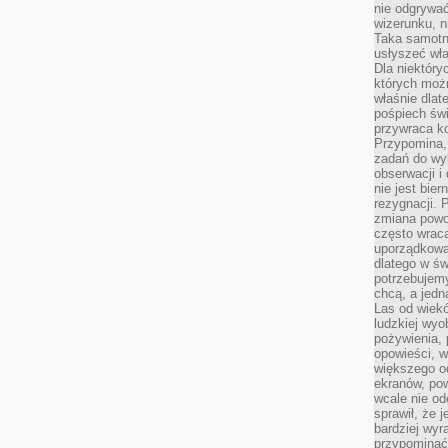
nie odgrywać
wizerunku, n
Taka samotn
usłyszeć wł
Dla niektóry
których moż
właśnie dlat
pośpiech świ
przywraca k
Przypomina, 
zadań do wyk
obserwacji i
nie jest bie
rezygnacji. 
zmiana powol
często wraca
uporządkowan
dlatego w św
potrzebujemy
chcą, a jedna
Las od wiek
ludzkiej wyo
pożywienia, 
opowieści, w
większego od
ekranów, po
wcale nie od
sprawił, że 
bardziej wyr
przypominać