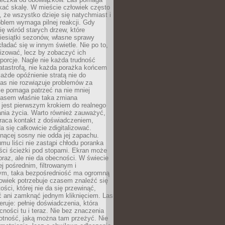
kać skalę. W mieście człowiek często
 że wszystko dzieje się natychmiast i
blem wymaga pilnej reakcji. Gdy
się wśród starych drzew, które
iesiątki sezonów, własne sprawy
ładać się w innym świetle. Nie po to,
lizować, lecz by zobaczyć ich
porcje. Nagle nie każda trudność
atastrofą, nie każda porażka końcem
 każde opóźnienie stratą nie do
Las nie rozwiązuje problemów za
le pomaga patrzeć na nie mniej
asem właśnie taka zmiana
 jest pierwszym krokiem do realnego
nia życia. Warto również zauważyć,
wraca kontakt z doświadczeniem,
a się całkowicie zdigitalizować.
nącej sosny nie odda jej zapachu.
mu liści nie zastąpi chłodu poranka
ści ścieżki pod stopami. Ekran może
raz, ale nie da obecności. W świecie
ej pośrednim, filtrowanym i
ym, taka bezpośredniość ma ogromną
owiek potrzebuje czasem znaleźć się
ości, której nie da się przewinąć,
ć ani zamknąć jednym kliknięciem. Las
feruje: pełnię doświadczenia, która
ości tu i teraz. Nie bez znaczenia
otność, jaką można tam przeżyć. Nie