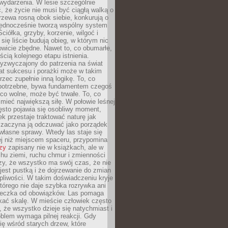
wydarzenia. W lesie szczególnie
 że życie nie musi być ciągłą walką o
zewa rosną obok siebie, konkurują o
 jednocześnie tworzą wspólny system
ciółka, grzyby, korzenie, wilgoć i
 się liście budują obieg, w którym nic
kowicie zbędne. Nawet to, co obumarłe,
ścią kolejnego etapu istnienia.
yzwyczajony do patrzenia na świat
at sukcesu i porażki może w takim
rzec zupełnie inną logikę. To, co
epotrzebne, bywa fundamentem czegoś
co wolne, może być trwałe. To, co
mieć największą siłę. W połowie leśnej
ęsto pojawia się osobliwy moment,
ek przestaje traktować naturę jak
a zaczyna ją odczuwać jako porządek
własne sprawy. Wtedy las staje się
j niż miejscem spaceru, przypomina
zy
zapisany nie w książkach, ale w
hu ziemi, ruchu chmur i zmienności
zy, że wszystko ma swój czas, że nie
jest pustką i że dojrzewanie do zmian
liwości. W takim doświadczeniu kryje
którego nie daje szybka rozrywka ani
ieczka od obowiązków. Las pomaga
kać skalę. W mieście człowiek często
 że wszystko dzieje się natychmiast i
blem wymaga pilnej reakcji. Gdy
się wśród starych drzew, które