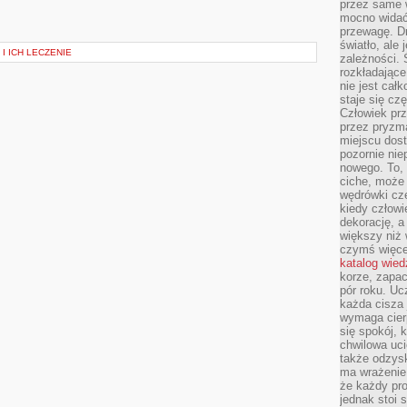
przez same 
mocno widać,
przewagę. Dr
światło, ale
I ICH LECZENIE
zależności. Ś
rozkładające
nie jest cał
staje się czę
Człowiek prz
przez pryzm
miejscu dost
pozornie ni
nowego. To, 
ciche, może 
wędrówki cz
kiedy człowi
dekorację, 
większy niż 
czymś więce
katalog wied
korze, zapac
pór roku. Uc
każda cisza 
wymaga cierp
się spokój, 
chwilowa uc
także odzys
ma wrażenie,
że każdy pro
jednak stoi 