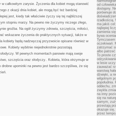
harmonogram
IMPREZĘ
y w całkowitym zarysie. Życzenia dla kobiet mogą stanowić
od człowieka
dostępny. Ni
ego z okazji dnia kobiet, ale mogą być też bardziej
porównuje do
ej jest, kiedy tak właściwie życzy się tej najbliższej
doświadczeni
rzadkością.
ym stopniu marzy. Na pewno nie życzymy niczego złego,
ma jakiś cel
najlepiej li
edynie groźba. Na ogół życzymy zdrowia, szczęścia, miłości,
zamienia się
ać wskazane życzenia do praktycznych sytuacji, także w
bywa ocenia
Tymczasem la
dla kobiety będą nadzwyczaj przyzwoicie opisane również w
oczekiwań. M
mowe. Kobiety wybitnie niejednokrotnie pozostają
zatrzymać s
albo patrzeć
e słodyczy. W pewnych momentach panowie mają swoje
To proste cz
odzyskiwani
wo, szczęścia oraz słodyczy.. Kobieta, która otrzymuje w
w lesie uczy
m drobne upominki na pewno jest bardzo szczęśliwa, że się
zauważać rze
warstwą hał
zień.
dźwięki, a n
wilgotnym p
popołudnia. 
oddechu, zmę
zwykła zmian
na inny pozi
się na natur
samym, zuży
przestają pr
okazuje się,
przez tempo,