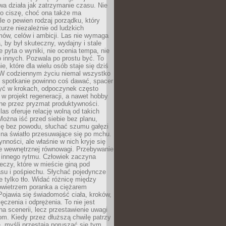
a działa jak zatrzymanie czasu. Nie
 o ciszę, choć ona także ma
le o pewien rodzaj porządku, który
aturze niezależnie od ludzkich
ów, celów i ambicji. Las nie wymaga
, by był skuteczny, wydajny i stale
e pyta o wyniki, nie ocenia tempa, nie
 innych. Pozwala po prostu być. To
e, które dla wielu osób staje się dziś
 W codziennym życiu niemal wszystko
: spotkanie powinno coś dawać, spacer
czyć w krokach, odpoczynek często
 w projekt regeneracji, a nawet hobby
ne przez pryzmat produktywności.
s oferuje relację wolną od takich
ożna iść przed siebie bez planu,
ię bez powodu, słuchać szumu gałęzi
 na światło przesuwające się po mchu.
ynności, ale właśnie w nich kryje się
e wewnętrznej równowagi. Przebywanie
 innego rytmu. Człowiek zaczyna
czy, które w mieście giną pod
asu i pośpiechu. Słychać pojedyncze
ie tylko tło. Widać różnicę między
owietrzem poranka a ciężarem
Pojawia się świadomość ciała, kroków,
czenia i odprężenia. To nie jest
a scenerii, lecz przestawienie uwagi
om. Kiedy przez dłuższą chwilę patrzy
ę, myśli przestają poruszać się tym