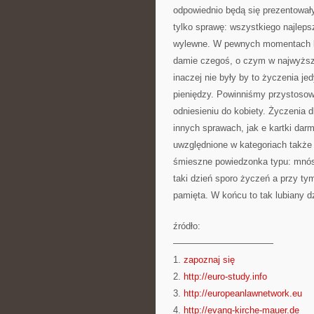
odpowiednio będą się prezentował
tylko sprawę: wszystkiego najlepsz
wylewne. W pewnych momentach lepi
damie czegoś, o czym w najwyższ
inaczej nie były by to życzenia j
pieniędzy. Powinniśmy przystosow
odniesieniu do kobiety. Życzenia 
innych sprawach, jak e kartki dar
uwzględnione w kategoriach takż
śmieszne powiedzonka typu: mnóst
taki dzień sporo życzeń a przy ty
pamięta. W końcu to tak lubiany d
źródło:
———————————
1.
zapoznaj się
2.
http://euro-study.info
3.
http://europeanlawnetwork.eu
4.
http://evang-kirche-mauer.de