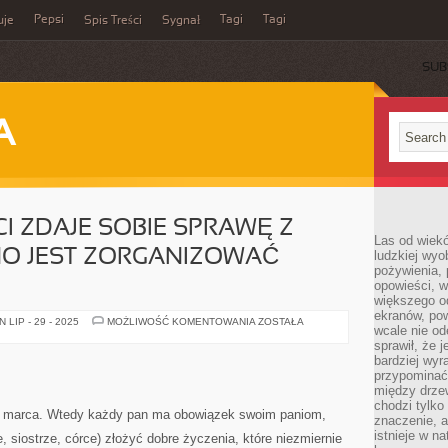
Pepsi
Tagi
Tagi
uje
Spis Treści
Sygnał
SUB
A
I ZDAJE SOBIE SPRAWĘ Z
Las od wiek
NO JEST ZORGANIZOWAĆ
ludzkiej wyo
pożywienia, 
opowieści, w
większego od
ekranów, po
NIEWIELE
LIP - 29 - 2025
MOŻLIWOŚĆ KOMENTOWANIA
ZOSTAŁA
wcale nie od
POSTACI
ZDAJE
sprawił, że 
SOBIE
bardziej wyr
SPRAWĘ
przypominać
Z
TEGO,
między drzew
JAK
chodzi tylko
TRUDNO
8 marca. Wtedy każdy pan ma obowiązek swoim paniom,
znaczenie, a
JEST
ZORGANIZOWAĆ
istnieje w n
e, siostrze, córce) złożyć dobre życzenia, które niezmiernie
DOBRĄ