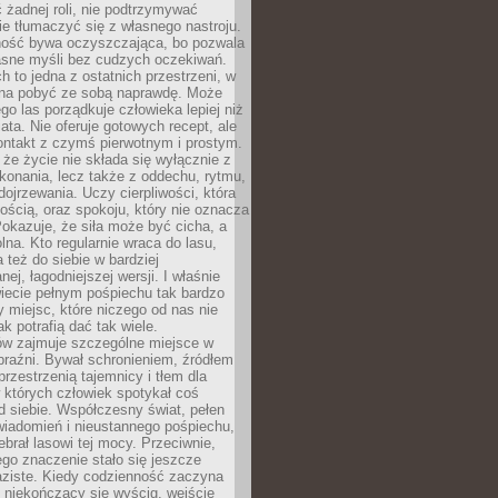
 żadnej roli, nie podtrzymywać
ie tłumaczyć się z własnego nastroju.
ość bywa oczyszczająca, bo pozwala
asne myśli bez cudzych oczekiwań.
ch to jedna z ostatnich przestrzeni, w
na pobyć ze sobą naprawdę. Może
ego las porządkuje człowieka lepiej niż
ata. Nie oferuje gotowych recept, ale
ontakt z czymś pierwotnym i prostym.
że życie nie składa się wyłącznie z
onania, lecz także z oddechu, rytmu,
 dojrzewania. Uczy cierpliwości, która
rnością, oraz spokoju, który nie oznacza
Pokazuje, że siła może być cicha, a
na. Kto regularnie wraca do lasu,
 też do siebie w bardziej
ej, łagodniejszej wersji. I właśnie
iecie pełnym pośpiechu tak bardzo
 miejsc, które niczego od nas nie
k potrafią dać tak wiele.
ów zajmuje szczególne miejsce w
braźni. Bywał schronieniem, źródłem
przestrzenią tajemnicy i tłem dla
 których człowiek spotykał coś
 siebie. Współczesny świat, pełen
wiadomień i nieustannego pośpiechu,
ebrał lasowi tej mocy. Przeciwnie,
jego znaczenie stało się jeszcze
aziste. Kiedy codzienność zaczyna
 niekończący się wyścig, wejście