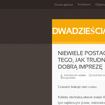
Archiwum
Strona główna
Okłam
DWADZIEŚCI
NIEWIELE POSTAC
TEGO, JAK TRUD
DOBRĄ IMPREZĘ
POSTED BY ADMIN
POSTED ON 
WYŁĄCZONA
Czasami brakuje nam czasu
Kobiety obchodzą własne święto 
tym najbliższym (żonie, rodzicielc