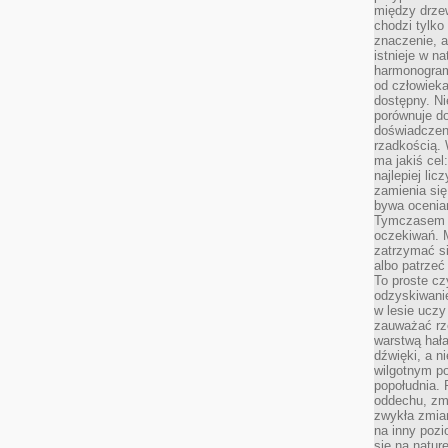
między drzew
chodzi tylko
znaczenie, a
istnieje w n
harmonogram
od człowieka
dostępny. Ni
porównuje do
doświadczeni
rzadkością.
ma jakiś cel
najlepiej li
zamienia się
bywa ocenia
Tymczasem la
oczekiwań. M
zatrzymać s
albo patrzeć
To proste cz
odzyskiwani
w lesie uczy
zauważać rze
warstwą hał
dźwięki, a n
wilgotnym p
popołudnia. 
oddechu, zmę
zwykła zmian
na inny pozi
się na natur