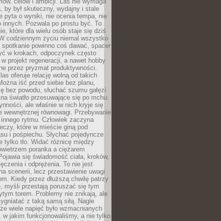
ów, celów i ambicji. Las nie wymaga
, by był skuteczny, wydajny i stale
e pyta o wyniki, nie ocenia tempa, nie
 innych. Pozwala po prostu być. To
e, które dla wielu osób staje się dziś
 W codziennym życiu niemal wszystko
: spotkanie powinno coś dawać, spacer
czyć w krokach, odpoczynek często
 w projekt regeneracji, a nawet hobby
ne przez pryzmat produktywności.
s oferuje relację wolną od takich
ożna iść przed siebie bez planu,
ię bez powodu, słuchać szumu gałęzi
 na światło przesuwające się po mchu.
ynności, ale właśnie w nich kryje się
e wewnętrznej równowagi. Przebywanie
 innego rytmu. Człowiek zaczyna
czy, które w mieście giną pod
asu i pośpiechu. Słychać pojedyncze
ie tylko tło. Widać różnicę między
owietrzem poranka a ciężarem
Pojawia się świadomość ciała, kroków,
czenia i odprężenia. To nie jest
a scenerii, lecz przestawienie uwagi
om. Kiedy przez dłuższą chwilę patrzy
ę, myśli przestają poruszać się tym
tym torem. Problemy nie znikają, ale
zygniatać z taką samą siłą. Nagle
 że wiele napięć było wzmacnianych
 w jakim funkcjonowaliśmy, a nie tylko