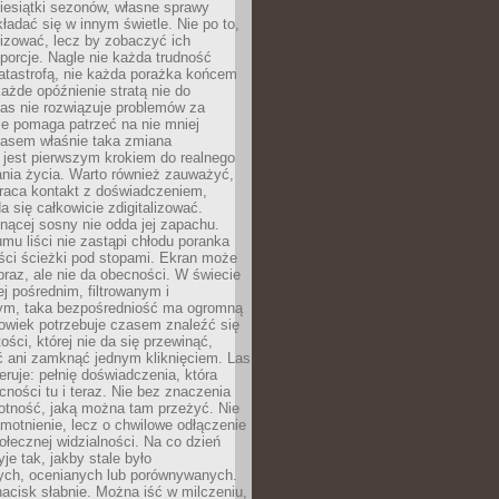
iesiątki sezonów, własne sprawy
ładać się w innym świetle. Nie po to,
lizować, lecz by zobaczyć ich
porcje. Nagle nie każda trudność
atastrofą, nie każda porażka końcem
 każde opóźnienie stratą nie do
Las nie rozwiązuje problemów za
le pomaga patrzeć na nie mniej
asem właśnie taka zmiana
 jest pierwszym krokiem do realnego
nia życia. Warto również zauważyć,
wraca kontakt z doświadczeniem,
a się całkowicie zdigitalizować.
nącej sosny nie odda jej zapachu.
mu liści nie zastąpi chłodu poranka
ści ścieżki pod stopami. Ekran może
raz, ale nie da obecności. W świecie
ej pośrednim, filtrowanym i
ym, taka bezpośredniość ma ogromną
owiek potrzebuje czasem znaleźć się
ości, której nie da się przewinąć,
ć ani zamknąć jednym kliknięciem. Las
feruje: pełnię doświadczenia, która
ości tu i teraz. Nie bez znaczenia
otność, jaką można tam przeżyć. Nie
motnienie, lecz o chwilowe odłączenie
połecznej widzialności. Na co dzień
je tak, jakby stale było
ch, ocenianych lub porównywanych.
nacisk słabnie. Można iść w milczeniu,