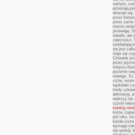
samym, zuży
przestają pr
okazuje się,
przez tempo,
przez same 
mocno widać,
przewagę. Dr
światło, ale
zależności. Ś
rozkładające
nie jest cał
staje się czę
Człowiek prz
przez pryzm
miejscu dost
pozornie ni
nowego. To, 
ciche, może 
wędrówki cz
kiedy człowi
dekorację, 
większy niż 
czymś więce
katalog wied
korze, zapac
pór roku. Uc
każda cisza 
wymaga cierp
się spokój, 
chwilowa uc