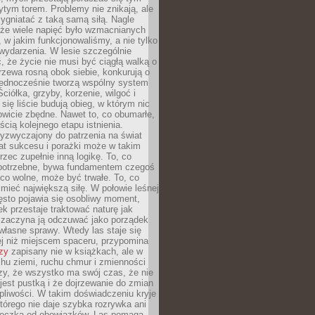
tym torem. Problemy nie znikają, ale
zygniatać z taką samą siłą. Nagle
 że wiele napięć było wzmacnianych
 w jakim funkcjonowaliśmy, a nie tylko
wydarzenia. W lesie szczególnie
 że życie nie musi być ciągłą walką o
zewa rosną obok siebie, konkurują o
 jednocześnie tworzą wspólny system
ciółka, grzyby, korzenie, wilgoć i
 się liście budują obieg, w którym nic
kowicie zbędne. Nawet to, co obumarłe,
ścią kolejnego etapu istnienia.
yzwyczajony do patrzenia na świat
at sukcesu i porażki może w takim
rzec zupełnie inną logikę. To, co
epotrzebne, bywa fundamentem czegoś
co wolne, może być trwałe. To, co
mieć największą siłę. W połowie leśnej
ęsto pojawia się osobliwy moment,
ek przestaje traktować naturę jak
a zaczyna ją odczuwać jako porządek
własne sprawy. Wtedy las staje się
j niż miejscem spaceru, przypomina
zy
zapisany nie w książkach, ale w
hu ziemi, ruchu chmur i zmienności
zy, że wszystko ma swój czas, że nie
jest pustką i że dojrzewanie do zmian
liwości. W takim doświadczeniu kryje
którego nie daje szybka rozrywka ani
ieczka od obowiązków. Las pomaga