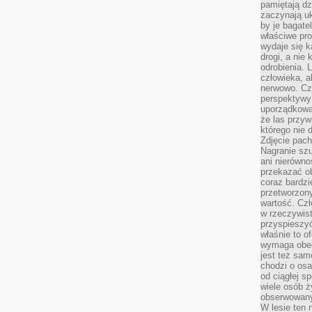
pamiętają dz
zaczynają uk
by je bagate
właściwe pro
wydaje się k
drogi, a nie
odrobienia. 
człowieka, a
nerwowo. Cz
perspektywy
uporządkowa
że las przy
którego nie d
Zdjęcie pach
Nagranie szu
ani nierówno
przekazać ob
coraz bardzi
przetworzon
wartość. Czł
w rzeczywist
przyspieszy
właśnie to o
wymaga obecn
jest też sam
chodzi o osa
od ciągłej s
wiele osób ży
obserwowany
W lesie ten 